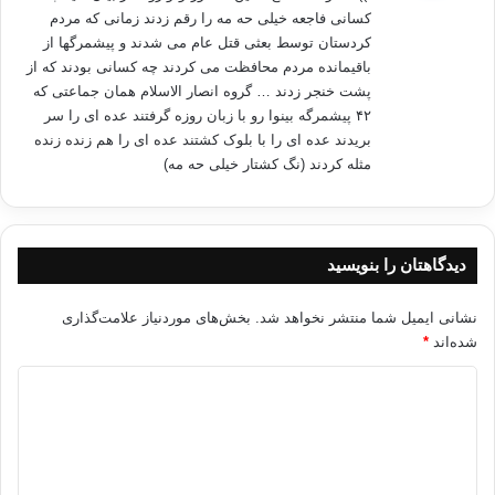
کسانی فاجعه خیلی حه مه را رقم زدند زمانی که مردم
منبع: کردپرس
کردستان توسط بعثی قتل عام می شدند و پیشمرگها از
باقیمانده مردم محافظت می کردند چه کسانی بودند که از
پشت خنجر زدند … گروه انصار الاسلام همان جماعتی که
صلاح الدین بهاءالدین
عراق
۴۲ پیشمرگه بینوا رو با زبان روزه گرفتند عده ای را سر
بریدند عده ای را با بلوک کشتند عده ای را هم زنده زنده
مثله کردند (نگ کشتار خیلی حه مه)
کپی آدرس
دیدگاهتان را بنویسید
نشانی ایمیل شما منتشر نخواهد شد.
بخش‌های موردنیاز علامت‌گذاری
شده‌اند
*
د
ی
د
گ