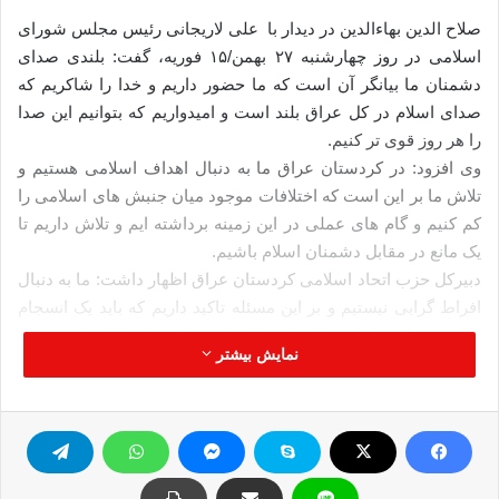
صلاح الدین بهاءالدین در دیدار با علی لاریجانی رئیس مجلس شورای
اسلامی در روز چهارشنبه ۲۷ بهمن/۱۵ فوریه‌، گفت: بلندی صدای
دشمنان ما بیانگر آن است که ما حضور داریم و خدا را شاکریم که
صدای اسلام در کل عراق بلند است و امیدواریم که بتوانیم این صدا
را هر روز قوی تر کنیم.
وی افزود: در کردستان عراق ما به دنبال اهداف اسلامی هستیم و
تلاش ما بر این است که اختلافات موجود میان جنبش های اسلامی را
کم کنیم و گام های عملی در این زمینه برداشته ایم و تلاش داریم تا
یک مانع در مقابل دشمنان اسلام باشیم.
دبیرکل حزب اتحاد اسلامی کردستان عراق اظهار داشت: ما به دنبال
افراط گرایی نیستیم و بر این مسئله تاکید داریم که باید یک انسجام
میان خود کردها باشد تا بتوانند با دولت مرکزی ارتباط مناسب تر و
نمایش بیشتر
نزدیکتری برقرار کنند.
وی تاکید کرد: زمانی اختلافات داخلی، پارلمان را به تعطیلی کشاند و
ما اکنون تلاش داریم تا مجددا آن را تشکیل دهیم و این کار جز با کنار
گذاشتن اختلافات و نزدیک کردن دیدگاه ها میسر نخواهد شد و
همچنین امیدوارم که که بتوانیم در هدف مشترکی که داریم و آنهم