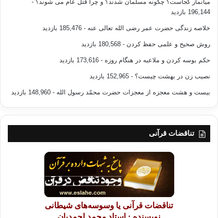
میانمار کجاست؟ چگونه مسلمان شدند؟ و چرا قتل عام می شوند؟
-
196,144 بازدید
خلاصه زندگی حضرت عمر رضی الله تعالی عنه
- 185,476 بازدید
روش صحیح و علمی حفظ کردن
- 180,568 بازدید
حکم بوسه کردن و ملاعبه در هنگام روزه
- 173,616 بازدید
نصیب زن در بهشت چیست؟
- 152,965 بازدید
بیست و هشت معجزه از معجزات حضرت محمّد رسول الله
- 148,960 بازدید
تناقضات قرآنی
تناقضات قرآنی یا وسوسه‌های شیطانی
نویسنده : استاد محمد احمدیان