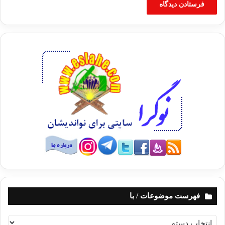
فهرست موضوعات / با
ف