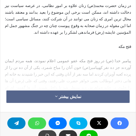
در زمان حضرت محمد(ص) زنان علاوه بر امور نظامی، در عرصه سیاست نیز
دخالت داشته اند، ممکن است برخی این موضوع را بعید بدانند و معتقد باشند
محال ترین امری که زنان می توانند در آن شرکت کنند، مسائل سیاسی است؛
اما این مقوله در زمان صحابه به وقوع پیوست چنان چه در جنگ مشهور جمل ام
المؤمنین عایشه (رض) فرماندهی لشکر را بر عهده داشته اند.
فتح مکه
پیامبر خدا (ص) در روز فتح مکه عفو عمومی اعلام نمودند، همه مردم ایمان
آوردند جز ده نفر کهپیامبر(ص) خون آنان را مباح شمرد، یکی از آن ده تن را از
پرده کعبه آویزان کردند اما سه نفر از آنان وقتی که این خبر را شنیدند به خانه ام
هانی دختر ابوطالب یعنی خواهر حضرت علی رفتند، وقتی که علی (رض) آن ها
را جلوی در خانه خواهرش دید منتظر شد تا داخل شوند، آن ها گفتند: ای ام
هانی! ما را پناه بده، او گفت: بسیار خوب. سپس علی (رض) نزد خواهرش آمد و
نمایش بیشتر
گفت: آن سه تن را از خانه را خارج کن باید آن ها را به قتل برسانم، پیامبر(ص)
خونشان را مباح اعلام کرده، ام هانی گفت: ولی من آن ها را پناه داده ام، گفت:
دگر هیچ پناهی نیست آن ها را خواهم کشت، خواهرش گفت: نه، به خدا قسم!
که به خانه ام وارد نمی شوی، سپس نزد رسول خدا(ص) رفت و علی هم داخل
نشد.