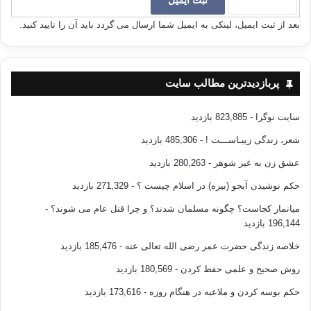
بعد از ثبت ایمیل، لینکی به ایمیل شما ارسال می گردد باید آن را تایید کنید.
زن مسلمان در راه اسلام این چنین سخت کوش، توانا و رفیع در برابر کفر
مبارزه می کند تا دینی را راضی و سرافراز گرداند.
وقتی که ابوجهل از خروج پیامبر(ص) آگاهی یافت آتشی بر جانش افتاد. پس به
پربازدیدترین مطالب سایت
خانه ابوبکر رفت، در را محکم کوبید، اسماء در را باز کرد، ابوجهل گفت: پدرت
کجاست؟ گفت: نمی دانم. ابوجهل چنان سیلی محکمی بر صورتش نواخت که
سایت نوگرا
- 823,885 بازدید
گوشواره از گوشش افتاد و چهره اش قرمز شد.
شعر، زندگی زیبـاســـت !
- 485,306 بازدید
ای زنان مسلمان! استقامت در راه حق را از این بانو فرا بگیرید.
عشق زن به غیر شوهر
- 280,263 بازدید
حکم نوشیدن آبجو (بیره) در اسلام چیست ؟
- 271,329 بازدید
نماینده زنان نزد پیامبر(ص)
میانمار کجاست؟ چگونه مسلمان شدند؟ و چرا قتل عام می شوند؟
-
اسماء دختر زید (رض) نزد پیامبر(ص) آمد و گفت: ای پیامبر خدا! من نماینده
196,144 بازدید
زنان هستم که به نیابت از آنان نزد شما هستم ( در مدینه تجمعات زنانوجود
خلاصه زندگی حضرت عمر رضی الله تعالی عنه
- 185,476 بازدید
داشته و این زن را از میان خود برگزیدند تا خواسته هایشان
را به پیامبر(ص)
عرصه دارد) پیامبر(ص) فرمود:( مرحبا، خوش آمدی) اسماء گفت: ای پیامبر خدا
روش صحیح و علمی حفظ کردن
- 180,569 بازدید
پدر و مادرم فدایت! به راستی که خداوند شمارا برای مازنان و مردان برگزیده،
حکم بوسه کردن و ملاعبه در هنگام روزه
- 173,616 بازدید
ما نیز به شما ایمان آوردیم، ما زنان مقهور و محبوس در خانه ها می مانیم،