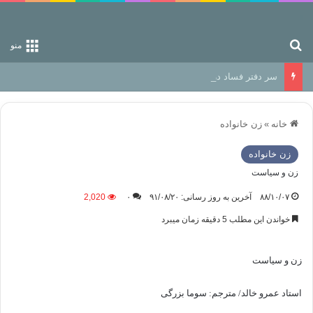
جستجو برای
منو
سر دفتر فساد در زمین‌، دوری وکناره‌گیری از راه خداست‌!
خانه
»
زن خانواده
زن خانواده
زن و سیاست
۸۸/۱۰/۰۷
آخرین به روز رسانی: ۹۱/۰۸/۲۰
۰
2,020
خواندن این مطلب 5 دقیقه زمان میبرد
زن و سیاست
استاد عمرو خالد/ مترجم: سوما بزرگی