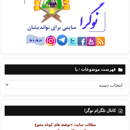
چه‌نه‌ت قوڕئان له‌ به‌ر کردووه‌ و چه‌ن گورانی ده‌زانی له‌ به‌ر بۆ خه‌ڵکی بڵێیته‌وه‌؟
لێی پرسیم ئه‌زانی که‌ تۆ هه‌ڵگری بارێکی گرانیت که‌ له‌ پیشته‌وه‌ پێ‌غه‌مبه‌ران،
شه‌هیدان، سددیقان و پیاوچاکان دیارن؟
فه‌رمووی: باشه‌ چۆن چاوه‌ڕوانی ئه‌وه‌ ده‌که‌یت که‌ له‌ ڕۆژی په‌سڵاندا
شه‌فاعه‌تت بۆ بکه‌م؟
باشه‌ چۆن چاوه‌ڕوانی ئه‌وه‌ ده‌که‌یت که‌ له‌ ئاوی حه‌و‌زی که‌وثه‌ر بۆت هه‌ڵێنجم له‌
فهرست موضوعات / با
کاتێکدا که‌ تۆ له‌ ڕێبازه‌که‌ی من لات داوه‌؟
ف
به‌ شه‌رمێکه‌وه‌ سه‌رم به‌رز کرده‌وه‌و ڕوانیم له‌ ڕووخساری دره‌خشانی
ه
پێ‌غه‌مبه‌ر (د.خ)، تفی ناو زارم وشک هه‌ڵاتبوو، فرمێسکی چاوانم به‌ر رووناکی
ر
چاوانمیان گرتبوو، بۆیه‌ له‌ناکاو ڕاپه‌ڕیم و بینیم که‌ ته‌له‌فزیۆنه‌که‌م به‌رده‌وام
س
گۆرانی ده‌ڵێت و ره‌قسو سه‌ما نیشان ده‌دات.
ت
کانال تلگرام نوگرا
م
ئه‌ی خوا، ئه‌م ماڵه‌ی من بۆ وای لێ‌هاتووه‌؟
و
مطالب سایت +نوشته های کوتاه متنوع
ض