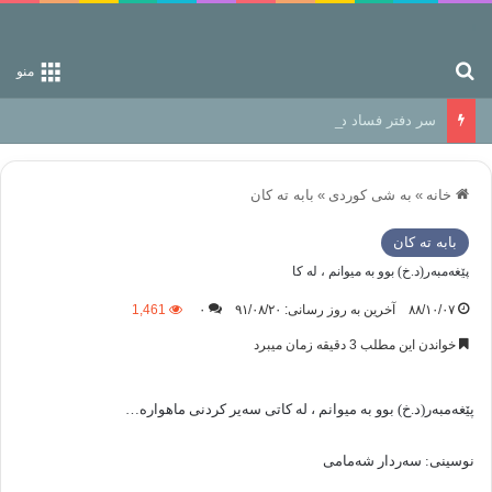
جستجو برای
منو
سر دفتر فساد در زمین‌، دوری وکناره‌گیری از راه خداست‌!
خانه
»
به شی کوردی
»
بابه ته كان
بابه ته كان
پێغه‌مبه‌ر(د.خ) بوو به‌ میوانم ، له کا
۸۸/۱۰/۰۷
آخرین به روز رسانی: ۹۱/۰۸/۲۰
۰
1,461
خواندن این مطلب 3 دقیقه زمان میبرد
پێغه‌مبه‌ر(د.خ) بوو به‌ میوانم ، له کاتی سه‌یر کردنی ماهواره…
نوسینی: سه‌ردار شه‌مامی