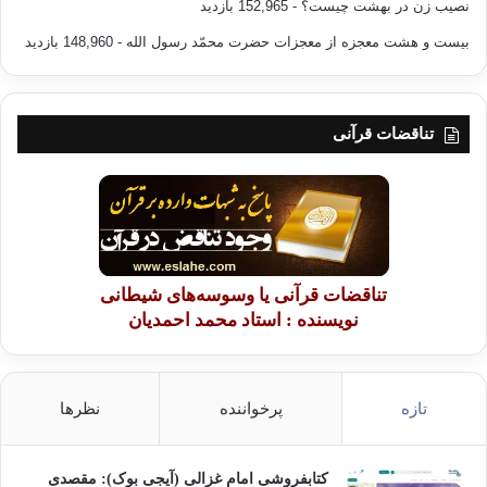
نصیب زن در بهشت چیست؟
- 152,965 بازدید
بیست و هشت معجزه از معجزات حضرت محمّد رسول الله
- 148,960 بازدید
تناقضات قرآنی
تناقضات قرآنی یا وسوسه‌های شیطانی
نویسنده : استاد محمد احمدیان
تازه
پرخواننده
نظرها
کتابفروشی امام غزالی (آیجی بوک): مقصدی