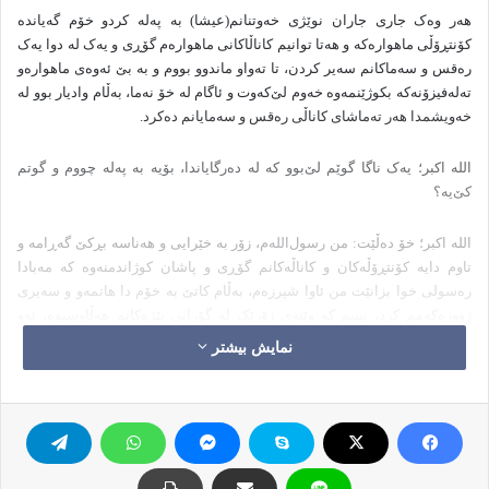
هه‌ر وه‌ک جاری جاران نوێژی خه‌وتنانم(عیشا) به‌ په‌له‌ کردو خۆم گه‌یانده‌
کۆنتڕۆڵی ماهواره‌که‌ و هه‌تا توانیم کاناڵاکانی ماهواره‌م گۆڕی و یه‌ک له‌ دوا یه‌ک
ره‌قس و سه‌ماکانم سه‌یر کردن، تا ته‌واو ماندوو بووم و به‌ بێ ئه‌وه‌ی ماهواره‌و
ته‌له‌فیزۆنه‌که‌ بکوژێنمه‌وه‌ خه‌وم لێ‌که‌وت و ئاگام له‌ خۆ نه‌ما، به‌ڵام وادیار بوو له‌
خه‌ویشمدا هه‌ر ته‌ماشای کاناڵی ره‌قس و سه‌مایانم ده‌کرد.
الله‌ اکبر؛ یه‌ک ناگا گوێم لێ‌بوو که‌ له‌ ده‌رگایاندا، بۆیه‌ به‌ په‌له‌ چووم و گوتم
کێ‌یه‌؟
الله‌ اکبر؛ خۆ ده‌ڵێت: من رسول‌الله‌‌م، زۆر به‌ خێرایی و هه‌ناسه‌ بڕکێ گه‌ڕامه‌ و
تاوم دایه‌ کۆنتڕۆڵه‌کان و کاناڵه‌کانم گۆڕی و پاشان کوژاندمنه‌وه‌ که‌ مه‌بادا
ره‌سولی خوا بزانێت من ئاوا شپرزه‌م، به‌ڵام کاتێ به‌ خۆم دا هاتمه‌و و سه‌یری
ژووره‌که‌مم کرد، بینیم که‌ وێنه‌ی زۆرێک له‌ گۆرانی بێژه‌کانم هه‌ڵاوسیوه‌، ئه‌و
گۆرانی‌بێژانه‌ی که‌ یه‌ک گۆرانیشیان بۆ ڕه‌سول الله‌ نه‌گوتووه‌؛ بۆیه‌ زۆر به‌
نمایش بیشتر
هه‌ناسه‌ بڕکێ هه‌وڵمدا که‌ لێیان بکه‌مه‌وه‌، به‌ڵام یه‌ک ناگا بۆ جارێکی‌تر گوێم له‌
زه‌نگی ده‌رگایه‌که‌‌ بوو!! ئه‌ی هاوار خوایه‌ گیان یاریم بده‌ که‌ زووتر بتوانم ئه‌م وێنه‌
ڕووتانه‌ لێبکه‌مه‌وه‌.
ئای که‌ ناخۆش بوو که‌ له‌ کاتی لێکردنه‌وه‌ی وێنه‌کاندا سه‌یرم کرد که‌ کاسێت و
سی‌دی‌یانێکی زۆریش وان له‌ سه‌ر مێزی کامپییوته‌ره‌که‌م که‌ هیچی بایی