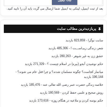
کپی آدرس
بعد از ثبت ایمیل، لینکی به ایمیل شما ارسال می گردد باید آن را تایید کنید.
پربازدیدترین مطالب سایت
سایت نوگرا
- 823,859 بازدید
شعر، زندگی زیبـاســـت !
- 485,306 بازدید
عشق زن به غیر شوهر
- 280,263 بازدید
حکم نوشیدن آبجو (بیره) در اسلام چیست ؟
- 271,329 بازدید
میانمار کجاست؟ چگونه مسلمان شدند؟ و چرا قتل عام می شوند؟
-
196,144 بازدید
خلاصه زندگی حضرت عمر رضی الله تعالی عنه
- 185,476 بازدید
روش صحیح و علمی حفظ کردن
- 180,569 بازدید
حکم بوسه کردن و ملاعبه در هنگام روزه
- 173,616 بازدید