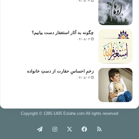
۰۴/۰۸/۰۳
چگونه به آثار استغفار دست بیابیم؟
۰۴/۰۸/۰۳
زخمِ احساسِ حقارت از دستِ خانواده
۰۴/۰۸/۰۳
Copyright © 1385-1405 Eslahe.com All rights reserved
خوراک
فیس
X
اینستاگرام
تلگرام