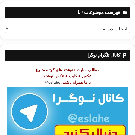
فهرست موضوعات / با
ف
ه
ر
س
ت
کانال تلگرام نوگرا
م
و
مطالب سایت +نوشته های کوتاه متنوع
ض
عکس + کلیپ + عکس نوشته
و
با ما همراه باشید.
eslahe@
ع
ا
ت
/
ب
ا