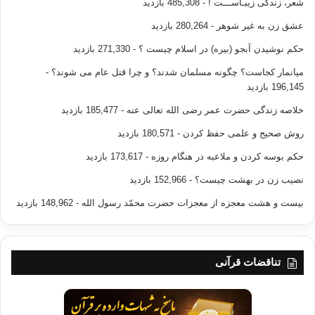
شعر، زندگی زیبـاســـت !
- 485,308 بازدید
عشق زن به غیر شوهر
- 280,264 بازدید
حکم نوشیدن آبجو (بیره) در اسلام چیست ؟
- 271,330 بازدید
میانمار کجاست؟ چگونه مسلمان شدند؟ و چرا قتل عام می شوند؟
-
196,145 بازدید
خلاصه زندگی حضرت عمر رضی الله تعالی عنه
- 185,477 بازدید
روش صحیح و علمی حفظ کردن
- 180,571 بازدید
حکم بوسه کردن و ملاعبه در هنگام روزه
- 173,617 بازدید
نصیب زن در بهشت چیست؟
- 152,966 بازدید
بیست و هشت معجزه از معجزات حضرت محمّد رسول الله
- 148,962 بازدید
تناقضات قرآنی