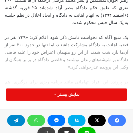
رهبر اخوان‌المسلمین و پسر محمد مرسی ازجمله آن‌ها هستند. ۳۰۰
نفری که طبق حکم دادگاه مصر آزاد شده‌اند ۲۵ فوریه گذشته
(۶اسفند ۱۳۹۴) به اتهام اهانت به دادگاه و ایجاد اخلال در نظم جلسه
به یک سال حبس محکوم شدند.
یک منبع آگاه که نخواست نامش ذکر شود اعلام کرد: «۷۳۹ نفر در
قضیه اهانت به دادگاه مشارکت داشتند، اما تنها در حدود ۳۰۰ نفر از
آن‌ها بازداشت شدند. از این رو متهمان اعتراض خود را علیه قاضی
دادگاه بر شیشه‌های زندان نوشتند و قاضی دادگاه در برابر همگان از
وکیل این پرونده عذرخواهی کرد.»
در پرونده این افراد اتهاماتی مانند برنامه ریزی برای درگیری، هم
دستی در قتل عمد و برهم زدن آسایش مردم ثبت رسید، اما این
نمایش بیشتر
افراد نپذیرفتند و همواره نسبت به رای دادگاه معترض بودند تا اینکه
حکم حبس آن‌ها از سوی دادگاه لغو شد.
در ۱۴ آگوست ۲۰۱۳ (۲۳ مرداد ۱۳۹۲) در درگیری نیروهای ارتش و
پلیس مصر در میدان‌های رابعه العدویه و نهضه مصر ۶۳۲ نفر جان