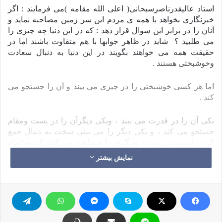
استاد عالیقدرناصرسبحانی
)
اعلی الله مقامه
(
می فرمایند : اگر
خبرنگاری بخواهد با همه ی مردم این سر زمین مصاحبه نماید و
آنان را در برابر این سوال قرار دهد : که در این دنیا چه چیزی را
می طلبید ؟
شاید در ظاهر جوابها با هم متفاوت باشند اما در
حقیقت همه می خواهند بگویند در این دنیا به دنبال سعادت
وخوشبختی هستند .
اما هر کسی خوشبختی را در چیزی می بیند و آن را جستجو می
کند .
یکی آن را در قدرت می بیند ، ویکی دیگرآن را در پست ومقام
جستجو می کند ، و یکی دیگر را می بینی سخت به دنبال جمع
کردن ثروت می دود ، ودیگری را مشاهده می کنی که به تمام
معنی در شهوات غرق شده است وهیچ هم و غمی در این جهان
نمایش بیشتر
ندارد الا عیاشی و رفاه نباشد ، و یکی دیگر خوشبختی را در
ازدواجی موفق
به تعبیر خودش
می بیند ، و…
چون هر کسی
سعادت را در چیزی می بیند وبه دنبال آن می دود و حاضر است
آنرا به هر قیمتی بخرد .
اما انسانی که به خالق آسمانها و زمین و ما بینهما مؤمن است ، و