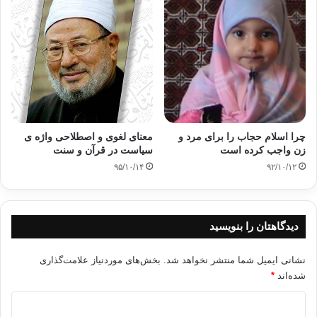
پیامبر خدا صلوات الله وسلامه علیه نیز در بدودعوت می فرمودند
: قولوا لا اله الا الله تفلحوا . بگوئید لا اله الا الله ــ واز زندگی آلوده
به شرگ دوری کنید ــ تا رستگار شوید .
حالا با هم در برابر آیات نورانی وشفا بخش قرآن حکیم با تدبر
وتفکر سر تعظیم فرود آوریم
وراه رسیدن به سعادت را دراین
آیات
جستجو کنیم .
اعوذ بالله من الشیطان الرجیم
.
چرا اسلام حجاب را برای مرد و
معنای لغوی و اصطلاحی واژه ی
زن واجب کرده است
سیاست در قرآن و سنت
1 ـ
الم ذالک الکتاب لا ریب فبه هدی للمتقین
الذین یؤمنون
۹۵/۱۰/۱۴
۹۲/۱۰/۱۲
بالغیب و یقیمون الصلوات
ومما رزقناهم ینفقون
والذین یؤمنون
بما انزل الیک وما انزل من قبلک و با لاخرة هم یوقنون اولئک علی
هدی من ربهم واولئک هم
المفــلــحون . سوره ی بقره آیات 5ــ 1
دیدگاهتان را بنویسید
این کتابی است که هیچ گمانی در آن نیست و راهنمای پرهیز
کاران است .
آن کسانیکه به دنیای نا دیده باور می دارند ، ونماز
نشانی ایمیل شما منتشر نخواهد شد.
بخش‌های موردنیاز علامت‌گذاری
بگونه ی شایسته می خوانند ، واز آنچه بهره ی آ نان ساخته ایم می
شده‌اند
*
بخشند .
آن کسانیکه باور می دارند بر آنچه بر تو نازل گشته
وبه
د
آنچه پیش از تو فرود آمده ، و به روز رستاخیز اطمینان دارند .
این