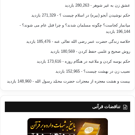
عشق زن به غیر شوهر
- 280,263 بازدید
12 ـ انما کان قول المؤمنین اذا دعو الی الله ورسوله لیحکم
بینهم
حکم نوشیدن آبجو (بیره) در اسلام چیست ؟
- 271,329 بازدید
ان یقولوا سمعنا واطعنا واولئک هم المفــلــحون
.
نور 51
میانمار کجاست؟ چگونه مسلمان شدند؟ و چرا قتل عام می شوند؟
-
196,144 بازدید
مؤ منان هنگامی که بسوی خدا وپیغمبرش فرا خوانده شوند تا
میان آنان داوری کند سخنشان تنها این است که میگویند شنیدیم
خلاصه زندگی حضرت عمر رضی الله تعالی عنه
- 185,476 بازدید
واطاعت کردیم …و رستــگــاران واقعی ایشانند .
روش صحیح و علمی حفظ کردن
- 180,569 بازدید
13
ـ
قد
افـــلــح
المؤمنون 1
الذین هم فی صلاتهم خاشعون 2
حکم بوسه کردن و ملاعبه در هنگام روزه
- 173,616 بازدید
والذین هم عن الغو معرضون 3
والذین هم للزکاة فاعلون
4
نصیب زن در بهشت چیست؟
- 152,965 بازدید
والذین هم لفروجهم حافظون
5 الا علی ازواجهم او ما ملکت
ایمانهم فانهم غیر ملومین 6
فمن ابتغی وراء ذالک فاولئک هم
بیست و هشت معجزه از معجزات حضرت محمّد رسول الله
- 148,960 بازدید
العادون 7
والذین هم لاماناتهم وعهدهم راعون 8
والذین هم علی
صلواتهم یحافظون . اولئک هم الوارثون
10
المؤمنون آیات
10 ــ
1
تناقضات قرآنی
مسلماً مؤمنان پیروز ورستــگــارند . کسانیکه در نمازشان خشوع
وخضوع
دارند .
وکسانیکه از ـ
کردار ـ
بیهوده
ـ گفتار ـ یاوه
رویگردانند ـ وزندگی جدی می گیرند نه شوخی ـ .
وکسانیکه
زکات مال بدر میکنند .
وعورت خود را حفظ می کنند .
مگر از