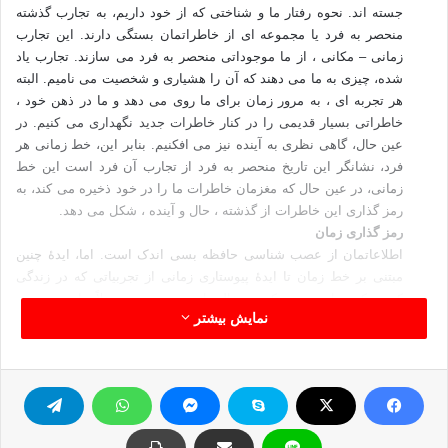
جسته اند. نحوه رفتار ما و شناختی که از خود داریم، به تجارب گذشته
منحصر به فرد یا مجموعه ای از خاطراتمان بستگی دارند. این تجارب
زمانی – مکانی ، از ما موجوداتی منحصر به فرد می سازند. تجارب یاد
شده، چیزی به ما می دهند که آن را هشیاری و شخصیت می نامیم. البته
هر تجربه ای ، به مرور زمان برای ما روی می دهد و ما در ذهن خود ،
خاطراتی بسیار قدیمی را در کنار خاطرات جدید نگهداری می کنیم. در
عین حال، گاهی نظری به آینده نیز می افکنیم. بنابر این، خط زمانی هر
فرد، نشانگر این تاریخ منحصر به فرد از تجارب آن فرد است این خط
زمانی، در عین حال که مغزمان خاطرات ما را در خود ذخیره می کند، به
رمز گذاری این خاطرات از گذشته ، حال و آینده ، شکل می دهد.
رمز گذاری زمان
اطلاعاتمان از عصب شناسی حافظه بسی اندک است. اما، ایدۀ چنین
مبتنی بر خط زمان تا ایدۀ پیوستاری زمانی از تجربیاتی که در زندگی
کسب کرده ایم و می کنیم ، خالی از معنی نیست. مثلاً، باید به نحوی
نمایش بیشتر
بدانیم که آیا یک واقعه، پنج دقیقه پیش رخ داده است یا 5سال پیش، یا
به همان ترتیب، باید بر این امر واقف باشیم که آنچه از آینده به تصور در
آورده ایم، بدون تردید قبلاً رخ نداده است. در هر حال،این یک واقعیت
است که چه در هنگام فکر کردن به گذشته و چه در زمان اندیشیدن به
آینده، جملگی از اطلاعات ورودی حسی مشابهی ( اطلاعات دیداری،
شنیداری و احساسی ) بهره می جوییم.