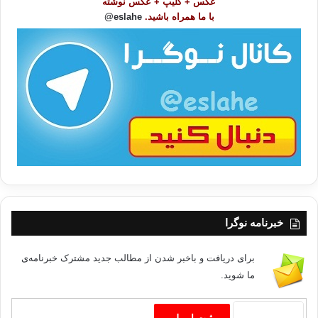
عکس + کلیپ + عکس نوشته
مرتبط با زمان را بررسی کنیم.
و
با ما همراه باشید.
eslahe@
زمان و فرهنگ های متفاوت
ع
این گفته های متفاوت در ابره زمان، تا وقتی فرانگرفته ایم که هنچارهای
ا
متفاوت فرهنگی بر نحوه سخن گفتن یا تفکرمان درباره زمان اثر
ت
میگذارند، تقریباً بی اهمیت به نظر می رسند.
/
ب
زمان آنگلو – اروپایی و عربی
ا
زمان به اصطلاح «آنگلو – اروپایی» از مدل خطی پیروی میکند که در آن
یک حادثه به صورتی خطی در پی حادثه دیگر روی می دهند. مثلا ًبعضی
ها زمان را در حرکت از چپ به راست توصیف می کنند، به طوری که
گذشته ِ دور در منتهی الیه راست، قرار می گیرد.
با بهره گیری از این ایده خطی زمان، دفترچه های خاطرات و تعیین وقت
برای مراجعین،مفهوم خاصی پیدا می کنند. اگر ساعت چهار شده و شما
هنوز جلسه ی خود را تمام نکرده اید، باید شتاب کنید، چون سرتان خیلی
شلوغ است و « زمان منتظر شما نخواهد ماند» مجبورید همه رویدادهای
زندگیتان را در داخل این فرایند خطی بگنجانید. زمان مانند یک تسمه
خبرنامه نوگرا
نقاله درحال حرکت به نظر میر سد و هر کاری را که انجام می دهید،باید
با حرکت این تسمه هماهنگ باشد. در غیر این صورت ، جهان شما را
برای دریافت و باخبر شدن از مطالب جدید مشترک خبرنامه‌ی
پشت سر می گذارد، کارها انجام نمی شوند، و برای همیشه زمان را از
ما شوید.
دست می دهید. زمان مثل رودخانه بی پایانی به نظر میرسد که از سر
منشأ خود به سمت اقیانوس جریان دارد.
از سوی دیگر ، زمان با اصطلاح « عربی»، ایده ی متفاوتی به ما ارائه