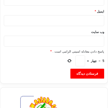
گیرید.
برخی تکنیک های مبتنی بر ایدۀ خط زمانی یافت می شوند که به اعتبار
ایمیل
*
آن ها توانایی می یابید. ساختمان عصب شناختی خاطرات گذشته تان را
تغییر دهید. بهترین توصیفی که می توان کرد اتین است که می توانید
این خاطرات را برای دست یابی به نتایج مطلوب خود در زمان حال،
دستکاری کنید. می توانید از روی اختیار آن ها را تغییر دهید( درست
وب‌ سایت
همین طور که در روز هفتم ، از طریق تغییر عناصر زیر حسی با هدف
تغییر نوع احساستان، خاطراتتان را هم تغییر داده اید).
هر یک از ما، یک خط زمانی منحصر به خود داریم. مثلاً،این موضوع را
پاسخ دادن معادله امنیتی الزامی است .
*
که ما با وجود تشکیل شدن زمان از واحدهای استاندارد بر روی صفحه
یک ساعت ، ایده های متفاوتی از زمان داریم، در نظر بگیرید. بعضی
5
−
چهار
=
افراد ظاهراً « برای هر چیزی در جهان وقت دارند»، در حالی که دیگران
حتی برای« چند ساعت در روز» هم وقت کافی در اختیار ندارند. معلوم
می شود که این واقعیت ، الزاماً نوع کاری را که در اختیار دارید یا آنچه
را عملاً از وقت خود کسب می کنید ، منعکس نمی کند. در عوض،
واقعیت اشاره شده، باز تابگر شخصیت یا شیوه ی فکری، و به خصوص
روشی است که شما از آن برای رمزگذاری زمان در ذهن خود سود می
جویید. این ضرب المثل قدیمی « اگر می خواهید کارتان راه بیفتد، سراغ
کسی بروید که سرش شلوغ است.»،این موضوع را به خوبی تصویر می
سازد، نوع استنباط درونی شما از زمان، تأثیری را که این عامل بر شما