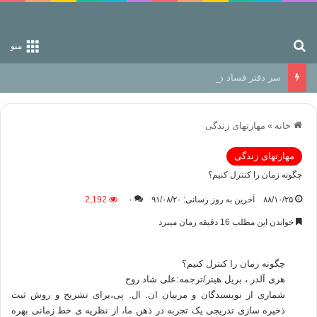
جستجو برای
منو
سر دفتر فساد در زمین‌، دوری وکناره‌گیری از راه خداست‌!
خانه
»
مهارتهای زندگی
مهارتهای زندگی
چگونه زمان را کنترل کنیم؟
۸۸/۱۰/۲۵
آخرین به روز رسانی: ۹۱/۰۸/۲۰
۰
2,192
خواندن این مطلب 16 دقیقه زمان میبرد
چگونه زمان را کنترل کنیم؟
هری آلدر ، بریل هیتر/ترجمه:علی شاد روح
شماری از نویسندگان و مربیان ان. ال. پی،برای تشریح و روش ثبت
ذخیره سازی تدریجی یک تجربه در ذهن ما، از نظریه ی خط زمانی بهره