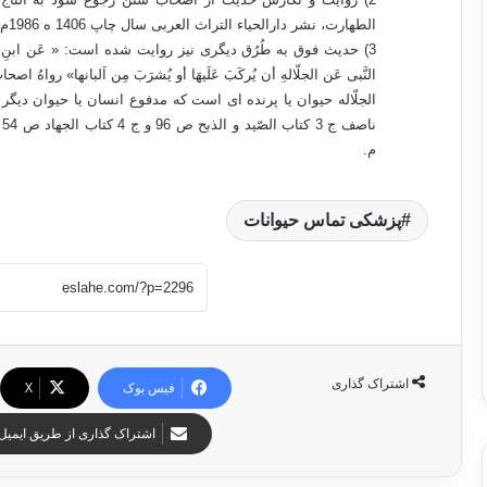
الطهارت، نشر دارالحیاء التراث العربی سال چاپ 1406 ه 1986م .
3) حدیث فوق به طُرُق دیگری نیز روایت شده است: « عَن ابنِ عُمَر قَا
النَّبی عَن الجلّالهِ أن یُرکَبَ عَلَیهَا أو یُشرَبَ مِن اَلبانها» رواهُ اصح
الجلّاله حیوان یا پرنده ای است که مدفوع انسان یا حیوان دیگ
م.
پزشکی تماس حیوانات
اشتراک گذاری
فیس بوک
X
اشتراک گذاری از طریق ایمیل