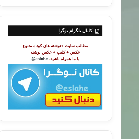
ر
س
ت
م
و
کانال تلگرام نوگرا
ض
و
مطالب سایت +نوشته های کوتاه متنوع
ع
عکس + کلیپ + عکس نوشته
ا
با ما همراه باشید.
eslahe@
ت
/
ب
ا