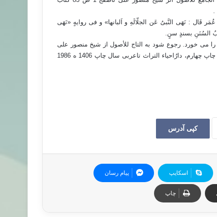
ل : نَهَی النَّبیُ عَن الجلّالَهِ و اَلبانها» و فی روایهٍ «نَهَی
ابُ السُنَنِ بسندٍ سنٍ.
ر را می خورد. رجوع شود به التاج للأصول از شیخ منصور علی
ناصف ج 3 کتاب الصّید و الذبح ص 96 و ج 4 کتاب الجهاد ص 54 چاپ چهارم، دارُاحیاء التراث تاعربی سال چاپ 1406 ه 1986
کپی آدرس
اسکایپ
پیام رسان
چاپ