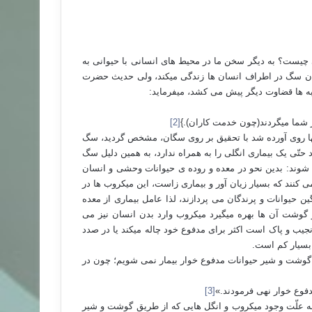
چیست؟ به دیگر سخن ما در محیط های انسانی با حیوانی به
بسان سگ در اطراف انسان ها زندگی میکند، ولی حدیث حضرت
به ها قضاوت دیگر پیش می کشد، میفرماید:
ور شما میگردند(چون خدمت کاران).}
[2]
لها روی آورده شد با تحقیق بر روی سگان، مشخص گردید، سگ
ی خود حتّی یک بیماری انگلی را به همراه ندارد، به همین دلیل سگ
می شوند: بدین نحو در معده و روده ی حیوانات وحشی و انسان
ی کنند که بسیار زیان آور و بیماری زاست، این میکروب ها در
ن حیوانات و پرندگان می پردازند، لذا عامل بیماری از معده
 گوشت آن ها بهره میگیرد میکروب وارد بدن انسان نیز می
جیب و پاک است اکثر برای مدفوع خود چاله میکند یا در صدد
 بسیار کم است.
ه گوشت و شیر حیوانات مدفوع خوار بیمار نمی شویم؛ چون در
دفوع خوار نهی فرمودند.»
[3]
به علّت وجود میکروب و انگل هایی که از طریق گوشت و شیر