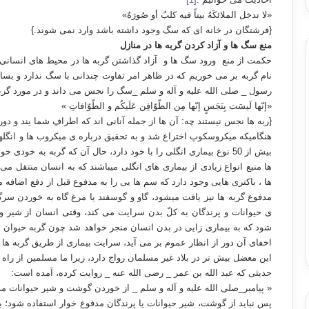
«لا تدخل الملائکَهُ بیتاً فیه کلبٌ أو صُورَهٌ»
{فرشتگان در خانه ای که سگ وجود داشته باشد وارد نمی شوند.}
منع سگ ها و آزاد کردن گربه ها در منازل
حکمت از منع ورود سگ ها و آزاد گذاشتن گربه ها در محیط های انسانی 
نام گربه بر می خوریم که در ظاهر امر تفاوت چندانی با سگ ندارد و 
رسول _ صلی الله علیه و آله و سلم _سگ را نجس می داند و در مورد گر
«إنّها لَیسَت بِنَجَسٍ إنّها مِن الطّوّافِن عَلَیکُم و الطّوّافاتِ »
{ربه ها نجس نیستند چه: آن ها از جمله آنانی اند که اطرافِ شما یند و د
هنگامیکه میکروسکوپ اختراع شد و به تحقیق درباره ی میکروب ها و انگ
بیش از 50 نوع بیماری انگلی را با خود دارد، حال آن که گربه به خود
ها منبع انواع زیادی از بیماری های انگلی میباشند که به انسان منتقل 
ها ، باکتری هایی وجود دارد که سم ها یی را به مدفوع قبل از دفع اضافه م
مدفوع گربه ها نیز یافت میشود، گاو و گوسفند یا مرغ گاه به خوردن سرگی
ی حیوانات و پرندگان به کلّ بدن سرایت می کند، وقتی انسان از شیر و
شود که به بیماری زایی در بدن انسان منجر خواهد شد چون گربه حیوان ن
اخفای آن دور از انظار عموم بر می آید، سرایت بیماری از طریق گربه ها
این معضل بیش تر در بلاد غیر مسلمان رواج دارد، زیرا ما مسلمین از را
حدیثی که عبد الله بن عمر
_ رضی الله عنه _ روایت کرده، آمده است:
« پیامبر_صلی الله علیه و آله و سلم _ از خوردن گوشت و شیر حیوانات م
پس نباید از گوشت، شیر حیوانات یا پرندگان مدفوع خوار استفاده شود؛ 