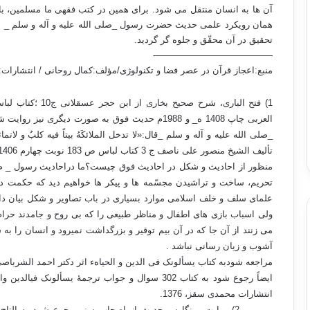
آن ها به انسان منتقل می شود. برای همین در کتب فقهی ما مسلمین، بابی 
همان رویکرد علمی حدیث حضرت رسول _صلی الله علیه و آله و سلم _ 
تحقیق در آن محقّق و جلوه گر گردید.
—————————————-
منبع:اعجاز قرآن در عصر فضا و تکنولوژی/مؤلف:کمال روحانی / انتشارات:سام
1)
العربی چاپ 1408 ه_ و 1988م حدیث فوق به صورت دیگری 
_صلی الله علیه و آله و سلم _قال:«لا تدخل الملائکَهُ بیتاً فیه کلبٌ و ل
تألیف الشیخ منصور علی ناصف ج 3 کتاب لباس ص 183 نوبت چهارم 1406 ه1986م از دار الحیاء التراث العربی.
منظور از احادیث و شکل در احادیث فوق چیست؟ما دراحادیث رسول _ صلی ا
تحریم، ساخت و تراشیدن مجسّمه ها و پیکر ها خواهیم دید که حکمت 
علمای سلف و خلف اسلامی موارد بسیاری در باب تصاویر و شکل بیان داشت
ولی اسباب بازی های اطفال و مناظر طبیعی را که بی روح و جامدند حرام
می زنند از آن جا که در آن بیم توقیر و بزرگداشت نمیرود و انسان را ب
آشوب و زیان رسانی نباشد .
مراجعه شودبه کتاب یسألونک فی الدین و الحیاهء اثر دکتر احمد الشرباصی ج 1 ص 620 و ج 2 ص 547 چاپ اول ناشر دار الجیل 
انتشارات محمدی سقز، 1376.