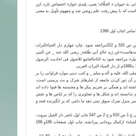
به حیوان « الجلّاله؛ یعنی، پلیدی خوار» اختصاص ئارد، این
است که با پیش رفت علم روشن شد و مفهوم تأویل به معنی
ر /چاپ اول 1386
فتح الباری، شرح صحیح بخاری از ابن حجر عسقلانی ج10 ؛کتاب لباس ص 320 و 322مراجعه شود، چاپ چهارم دار الحیاءالتراث
نیز روایت شدهاست«عَن زَید خالدٍ أبی طَلحَهَ_ رضی الله عنه _ عن النبی
اتماثیل» مراجعه شود به التاجالجامع للاضول فی احادیث الرسول
لله علیه و آله و سلم _ و کتب دینی موارد فراوانی را بر
در آن دور کردن جامعه از غبارهای شرک و بت پرستی است،
ه اند و همگی بر تحریم پیکر ها و مجسمه ها فتوا داده اند
 ندانسته اند و شکل ها و تصاویری را که بر لباس ها و نقش
ه سر منزل شرک سوق نمی دهد ما دامی که بر انگیزنده فتنه و
بیروت.
ایضاً رجوع شود به کتاب 302 سوال و جواب ترجمۀ یسألونک فیالدین والحیاهء ازکمال روحانی پیرانشه، چاپ اول صفحات 186و 188
2) روایت و نگارس حدیث از اصحاب سنن رجوع شود به التاج الجامع للأصول اثر شیخ منصور علی ناصفج 1 ص 83 کتاب