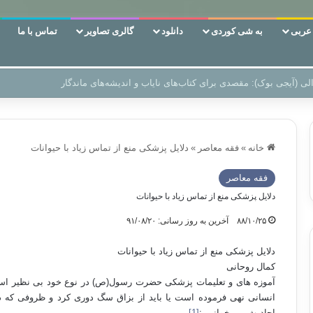
ربی
به شی کوردی
دانلود
گالری تصاویر
تماس با ما
ن‌، دوری وکناره‌گیری از راه خداست‌!
خانه
»
فقه معاصر
»
دلایل پزشکی منع از تماس زیاد با حیوانات
فقه معاصر
دلایل پزشکی منع از تماس زیاد با حیوانات
۸۸/۱۰/۲۵
آخرین به روز رسانی: ۹۱/۰۸/۲۰
دلایل پزشکی منع از تماس زیاد با حیوانات
کمال روحانی
آموزه های و تعلیمات پزشکی حضرت رسول(ص) در نوع خود بی نظیر است: 
انسانی نهی فرموده است یا باید از بزاق سگ دوری کرد و ظروفی که
احادیث می خوانیم :
[1]