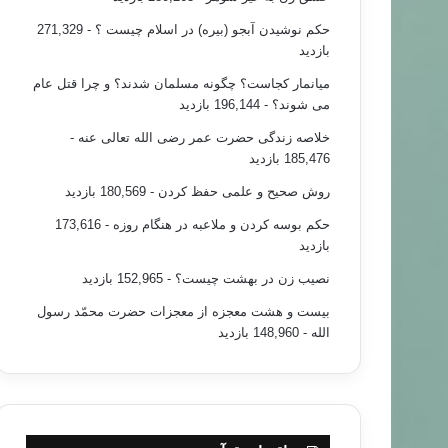
حکم نوشیدن آبجو (بیره) در اسلام چیست ؟
- 271,329
بازدید
میانمار کجاست؟ چگونه مسلمان شدند؟ و چرا قتل عام
می شوند؟
- 196,144 بازدید
خلاصه زندگی حضرت عمر رضی الله تعالی عنه
-
185,476 بازدید
روش صحیح و علمی حفظ کردن
- 180,569 بازدید
حکم بوسه کردن و ملاعبه در هنگام روزه
- 173,616
بازدید
نصیب زن در بهشت چیست؟
- 152,965 بازدید
بیست و هشت معجزه از معجزات حضرت محمّد رسول
الله
- 148,960 بازدید