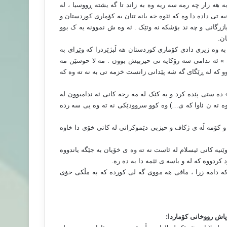
به هه زار چه رمه سه ریه وه به زاند تا گه یشته ڕووسیا ، له
 تی داده دا وه که ئێوه خه یانه تتان به کۆماری کوردستان و
ازرگانی و چه ند بۆشکه نه وتێک . ئه وه ش نموونه یه ک بوو
ان
.
به وه زیری دادی کۆماری کوردستان هه ڵبژێردرا که وێڕای به
» ئه ندامی سه رۆکایه تی حیزبیش بوون . مه لا حوسێن مه
وو که له ڕێگای گه شه پێدانی زانست خزمه تی به نه ته وه که
حِيمِ » ده ستی پێده کرد و یه کێک له مه رجه کانی ئه ندامبوون له
 وه ته ن ئاوا که ی…) وه کوو سروودێکی نه ته وه یی سه رده
ن و کۆمه ڵه ی ژکاف و حیزبی دێموکراتی له کاتی خۆی دا خاوه
وێنیه کانی ئیسلام له ئاست نه ته وه ی خۆیان به جێگه یاندووه
کردووه که له و باسه ی ئێمه دا به ده ره
.
 که دامه زرا ، مافی هه مووی گه لی کورده که به مڵکی خۆی
پاش رووخانی کۆماردا
: