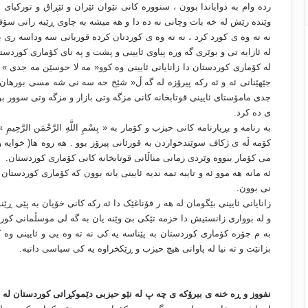
رده وام به دوایاندا بوون ، سنووره کانی نێوان ئێران و ئێڕاق و تورکیای 
وێنده رێش له خه بات وچانی نه ده دا و هه میشه به چاوی ڕێبه رانی سۆفیه
نه ته وه ی کورد کرد ، نه ته وه ی کوردتان کرده قوربانی سه وداسه ری ب
له ئازایه تی و بوێری گه وره پیاوی ئایینی و پشت و په نای کۆماری کوردست
له کۆماری کوردستان دا زانایانی ئایینی وه کوو« مه لا حوسێن مه جدی » 
جێهێنانی ئه و ئه رکه پیرۆزه له گه ڵ« شێخ حه سه نی شه مسی بورهان 
جدی مامۆستای ئایینی قوتابخانه کانی مزگه وتی بازار و مزگه وتی سوور ب
ی ده کرد
.
به رنامه و بڕیارنامه کانی حیزب و کۆمار به « بِسْمِ اللَّهِ الرَّحْمَن الرَّ
کۆمه ڵه ی ژکاف سوێندخواردن به قورئانی پیرۆز بوو . هه روه ها( خوایه
می کۆمار ببووه وێردی زمانی مناڵانی قوتابخانه کانی کۆماری کوردستان
.
ئه مانه هه موو ئه و تایبه تمه ندیه ئایینی یانه بوون که کۆماری کوردستا
نی بوون
.
زانایانی ئایینی بێگومان له هه ر قۆناغێک دا ئه رکه کانی خۆیان به پێی ڕێن
و له بوواری زانستیش دا خزمه تێکی بێ وێنه یان به گه لی موسڵمانی کورد 
به م جۆره کۆماری کوردستان به پێناسه یه کی نه ته وه یی و ئایینی وه
بزانێت و ته نیا له پاوانی هیچ حیزب و ڕێکخراوه یه کی سیاسی دانیه
.
نفووز و ڕه خنه ی بیرۆکه ی چه پ له نێو حیزبی دێموکڕاتی کوردستان له 