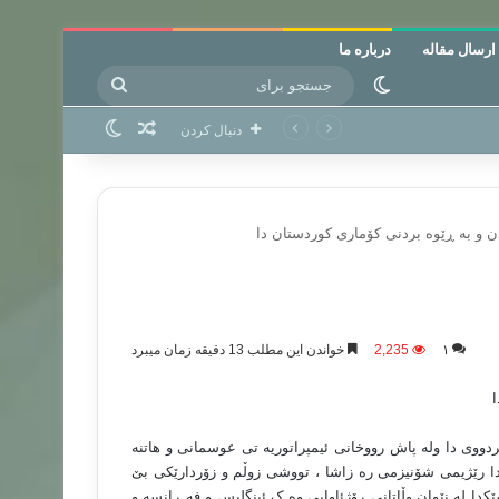
ارسال مقاله
درباره ما
جستجو
تغییر پوسته
برای
نوشته تصادفی
تغییر پوسته
دنبال کردن
ندن و به ڕێوه بردنی کۆماری کوردستان دا
۱
2,235
خواندن این مطلب 13 دقیقه زمان میبرد
ا
ووی دا وله پاش رووخانی ئیمپراتوریه تی عوسمانی و هاتنه
دا رێژیمی شۆنیزمی ره زاشا ، تووشی زوڵم و زۆردارێکی بێ
که په یمانی لۆزان له ساڵی 1923 و له کۆنفڕانسێکدا له نێوان وڵاتانی ڕۆژئاوایی وه ک ئینگلیس و فه ڕانسه و