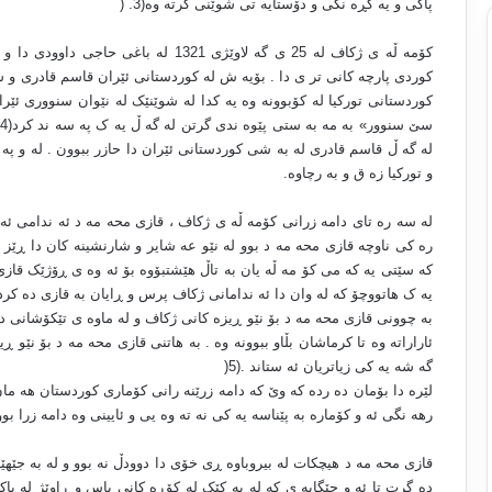
پاکی و یه کڕه نگی و دۆستایه تی شوێنی گرته وه(3
) .
کۆمه ڵه ی ژکاف له 25 ی گه لاوێژی 1321 ل
کوردی پارچه کانی تر ی دا . بۆیه ش له کوردستانی ئێران قاسم قادری و ش
کوردستانی تورکیا له کۆبوونه وه یه کدا له شوێنێک له نێوان سنووری ئێران 
س
له گه ڵ قاسم قادری له به شی کوردستانی ئێران دا حازر ببوون . له و په ی
و تورکیا زه ق و به رچاوه
.
له سه ره تای دامه زرانی کۆمه ڵه ی ژکاف ، قازی محه مه د ئه ندامی ئه و
ره کی ناوچه قازی محه مه د بوو له نێو عه شایر و شارنشینه کان دا ڕێز
که سێتی یه که می کۆ مه ڵه یان به تاڵ هێشتبۆوه بۆ ئه وه ی ڕۆژێک قازی
یه ک هاتووچۆ که له وان دا ئه ندامانی ژکاف پرس و ڕایان به قازی ده کرد
به چوونی قازی محه مه د بۆ نێو ڕیزه کانی ژکاف و له ماوه ی تێکۆشانی دا
ئاراراته وه تا کرماشان بڵاو ببوونه وه . به هاتنی قازی محه مه د بۆ نێو 
گه شه یه کی زیاتریان ئه ستاند .(5
)
لێره دا بۆمان ده رده که وێ که دامه زرێنه رانی کۆماری کوردستان هه ما
رهه نگی ئه و کۆماره به پێناسه یه کی نه ته وه یی و ئایینی وه دامه زرا ب
قازی محه مه د هیچکات له بیروباوه ڕی خۆی دا دوودڵ نه بوو و له به جێهێن
ده گرت تا ئه و جێگایه ی که له یه کێک له کۆڕه کانی باس و ڕاوێژ له ب