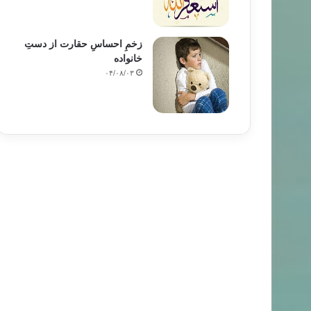
زخمِ احساسِ حقارت از دستِ
خانواده
۰۴/۰۸/۰۳