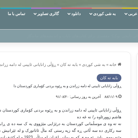
ربی
به شی کوردی
دانلود
گالری تصاویر
تماس با ما
ن‌، دوری وکناره‌گیری از راه خداست‌!
خانه
»
به شی کوردی
»
بابه ته كان
»
ڕۆڵی زانایانی ئایینی له دامه زرا
بابه ته كان
ڕۆڵی زانایانی ئایینی له دامه زراندن و به ڕێوه بردنی کۆماری کوردستان دا
۸۸/۱۱/۰۹
آخرین به روز رسانی: ۹۱/۰۸/۲۰
ڕۆڵی زانایانی ئایینی له دامه زراندن و به ڕێوه بردنی کۆماری کوردستان د
هاشم زوورئاوه ر
/
نه غه ده
نه ته وه ی موسڵمانی کوردستان به درێژایی مێژووی یه ک سه ده ی ڕابرد
سه رکاری ده سه ڵاتی ڕه گه زپه رستی که ماڵ ئاتاتورک و له ئێرانیش 
وێنه بووه . پاش ئه وه ی 