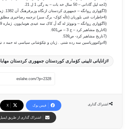
2)
جه لیل گادانی – 50 سال خه بات – به رگی 1 ل 21
.
3)
گۆواری ڕوانگه – جمهوری کردستان ازنگاه وزیرفرهنگ آن 1382. ژماره 15 ل 22 دا
4)
خاطرات غنی بلوریان (ئاڵه کۆک- برگ سبز) ترجمه رضاخیری مطلق. 
5)
گۆواری ڕوانگه – وتووێژ له گه ڵ کاک سه عیدی هومایوون. ژماره 9 ل 40
6)
تاریخ مشاهیر کرد – ج 3 – ص601
.
7)
تاریخ مشاهیر کرد- ص539
.
8)
دوکتووریاسین سه رده شتی . ژیان و تێکۆشانی سیاسی ئه حمه د تۆفیق .
زانایانی ئایینی کۆماری کوردستان جمهوری کردستان مهابا
اشتراک گذاری
فیس بوک
X
اشتراک گذاری از طریق ایمیل