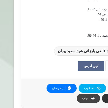
.
ص 44
.
.
 ل 44-55
.
د قاضی بارزانی شیخ سعید پیران
کپی آدرس
اسکایپ
پیام رسان
چاپ