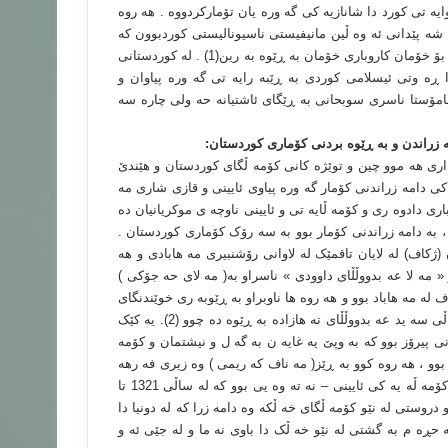
ایه تی کورد دا شانازیه کی گه وره یان تۆمارکردووه . هه روه
 شه پێدانی ئه وه ڵین مانیفیستی ناسیونالیستی کوردبوون که
تێیدا ڕاده گه یه نن : نه ته وه ی کورد گه لێکی جیاوازه و ئێمه ده مانه وێ بۆ خۆمان کاروباری خۆمان به ڕێوه به رین(1) . له کوردستانی
ان ، له پاش سه رکه وتنی شۆڕشی گه لانی ئێران له ساڵی 1357دا ڕه وتی ئیسلامی کوردی به ڕێبه رایه تی گه وره پیاوان و
مۆستا ناسری سوبحانی به ڕێگای ئاشتیانه حه ولی چاره سه
مه زراندن و به ڕێوه بردنی کۆماری کوردستان
:
ه شاری مه هاباد و به به شداری هه موو چین و توێژه کانی کۆمه ڵگای کوردستان و هێندێ
کی دامه زراندنی کۆمار گه وره پیاوی ئایینی و قازی شاری مه
ری دادوه ری و کۆمه ڵایه تی و ئایینی ناوچه ی موکریانیان ده
 به دامه زراندنی کۆمار بوو به سه رۆک کۆماری کوردستان .
ژکاف) له لایان تاقمێک له لاوانی رۆشنبیری مه هابادی و هه
« مه لا عه بدووڵڵای داوودی » ناسراو به( مه لای حه جۆکی )
له مه هاباد بوو و هه ر‌وه ها ناوبراو به ڕێوبه ری خوێندنگای
کوردی( گه لاوێژ ) بوو که له ماڵی حاجی ئه حمه دی گادانی و له پاشان ماڵی سه ید عه بدووڵڵای ته هازاده به ڕێوه ده چوو (2). یه کێک
ی پیرۆز بوو که به وپێ یه غایه ن به گه ل و نیشتمان و کۆمه
بوو ، هه روه کوو به ڕێز( مه ناف که ریمی ) وه زیری فه رهه
نگی کۆماری کوردستان له وتووێژێکدا دانی پێداده نێت و ده ڵێت : ژکاف کۆمه ڵه یه کی ئایینی – نه ته وه یی بوو که له ساڵی 1321 تا
 و دروستی له نێو کۆمه ڵگای خه ڵکه وه دامه زرا که له دونیا دا
ه حڕه م به گشتی له نێو خه ڵک دا باوی نه ما و له جێی ئه و