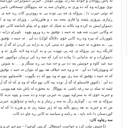
له پاش رووخان و جوانه مه رگ بوونی کۆمار ، حیزبی دێموکڕاتی کوردستان ل
نوێ بووژایه وه که ده وری به رچاویان سه ید عه بدووڵڵای ئیسحاقی ناسراو 
له نوێی حیزب دا ، بیرۆکه ی چه پی توده یی به زووترین کات ڕه خنه ی کر
ڕێبازی پیرۆزی پێشه وا قازی محه مه د و هاوڕێیانی ، وێڕای ئه وه ی ک
دێموکڕاتیش به کرده وه بکاته به شێک له خۆی و له پێناو ئامانجه کانی خۆ
ئه وکاتی حیزب شه هید ئه حمه د تۆفیق به ره وڕوو بۆوه . ناوبراو دژایه 
بلووریان له بیره وه ریه کانی خۆی دا(ئاڵه کۆک) ده ڵێ : ئه حمه د تۆفیق ل
یی . به مجۆره ئه حمه د تۆفیق ده ستی کرد به دژایه تی کردن له گه ڵ ئه و
کاریگه ریه تی بیرۆکه ی چه پی تووده یی و به کرده وه لایه نگری ئه و 
دێموکڕات و ئه ندامانی دا پیاده ده کرد که سه ره کی ترینیان دوکتوور 
سه عید کاوه و حوسێن مه ده نی و حه سه نی ڕه ستگار و….. به شوێن ئه و 
له وتووێژێکدا ده ڵێ : ئه و وه خته خیلاف هه بوو له نێوان ئه حمه د تۆفیق 
که ئه حمه د تۆفیق له سه ری بوو ئه وه بوو که ده یگووت : قاسملوو توده یی
ده ڵێ : دکتوور قاسملو له گه ڵ توده ییه کان بوو جگه له وه ی که له گه ڵ
ئێمه ئه سله ن مه رعه باشی نه بوو(8) . به مجۆر
و حیزبه خۆی له به ستراوه بوون به حیزبی توده و ده ست و پێوه ندیه کانی
بیرۆکه ی چه پ ، گوتاری زاڵ به سه ر ڕێباز و به رنامه و ئیدۆلۆژی حیزب
ش ئه و حیزبه به هه ردوو باڵیه وه له ژێر سێبه ری ئه و هزره دا که له
کوردستان دا ناته بایه ، به رنامه و سیاسه ته کانی ڕه چاو ده کات
.
سه رچاوه کان
:
1)
جنبش ملت کرد و خواست استقلال: کریس کوچیرا – مترجم عزیزماملی