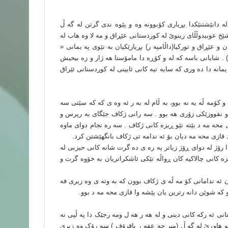
ه باغی حاجی داوودی دا و له دانێشتنێکدا بڕیاری کۆبوونه وه و پێوه ندی گرتن له گه ڵ
ێخ عوبیدوڵڵای زینوێ له کوردستانی عێڕاق و مه لا وه هاب له
و عێڕاق و تورکیا(داڵامپه ر) بڕیارێکیان به نێوی په یمانی «
ێ سنوور» به مه به ستی پێوه ندی گرتن له گه ڵ یه ک په سه ند کرد(4) . شایانی باسه که له و کۆڕه دا مامۆستا هه ژار و زه بیحیش
مانه دا ده وری که سایه تیه کانی ئایینی له کوردستانی ئێراق
 کۆمه ڵه یه نه بوو، به ڵام له به ر ئه وه ی که که سێتی سه
 و نفووزێکی زۆری هه بوو . سه رانی ژکاف جێگای به رپرس و
 محه مه د بێته نێو ڕیزه کانی ژکاف . سه ره نجام دوای ماوه
 قازی محه مه دیان بۆ ئه ندامه تی ژکاف بانگهێشتن کرد
.
 رۆژ له دوای ڕۆژ زیاتر په ره ی ده گرت شانه کانی حیزبی له
ڕیزه کانی چالاکیه کان ڕواڵه تێکی ئاشکراتریان به خۆوه گرت و
ن ئه ندامانی کۆ مه ڵه ی ژکاف بوون که به وته ی وه زیری فه
وو که شوێن دانه رترین یان پێشه وا قازی محه مه د بوو
.
انی ئه رکه کانی دینی و له هه ر هه ل ومه رجێک دا په ڵپی نه
اکو هاوڕێ له گه ڵ (میر جه عفه ر باقرۆف ) سه رۆک وه زیری