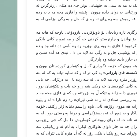
ێک به مه به ستی به جێهێنانی نوێژ جێ ده هێڵێ . ڕێزگرتن له
وڕێیانی به دوای داده چوون . پێشه وا قازی محه مه د به رده
ی فه رمیش سه ره ڕای ئه وه ی که جل و به رگی نیزامی له به
اری ئازه ربایجان بۆ تاوتۆکردنی بارودۆخی ناوچه که هاته مه
ش بۆ نواندن و چاوترسێن کردنی خه ڵک و مه ئموره کانی بانگی
ردووه ؟ قازی به وپه ڕی بوێریه وه وه ڵامی ده داته وه و ده
 له پۆشینی جل و به رگی مه لایه تی دا . ئیدی هه ڵده ستێ و
حازر نابێ بچێته وه پارێزگار
.
ر هه بوون که خزمه تگوزاری گه ل و کۆماری کوردستان بوون و
امسته فای بارزانی
» یه کی تر له و که سایه تیانه یه که له بنه
رتر مێزه ری مه لایه تی له سه رده نا . به درێژایی خه باتی
ه کانی کوردستان خه ریکی شه ڕ و خه بات و تێکۆشان بوو .
ی کێله شین سنووری دابه زاند و تێکه ڵ به بزووتنه وه که ی قازی محه مه د
 به رپرسی ستادی ئه ر ته شی ئێران« ره زم ئارا » له و پێوه
ووایه هه مووی ڕۆژهه ڵاتی ناوه ڕاستم دێنایه ژێر ڕکێفی خۆمه
ساکار و به دوور له ئه ریستۆکڕاسی و دونیا په رستی بوو . له به
 ته نانه ت له دوای رووخانی کۆماریش دا مل که چی ڕێژیمی
ان چه ند جار داوای هاوکاری لێکرا ، به ڵام ئه و ژیانێکی سه
وێڕای شه ڕو پێکدادانێکی زۆر له گه ڵ هێزه کانی ئێران که به