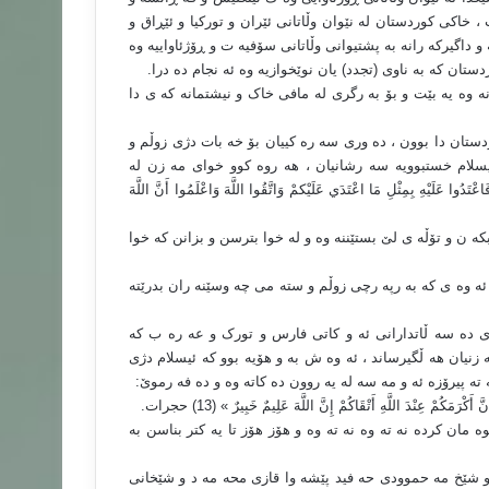
 خاکی کوردستان له نێوان وڵاتانی ئێران و تورکیا و ئێڕاق و
و داگیرکه رانه به پشتیوانی وڵاتانی سۆفیه ت و ڕۆژئاواییه وه
ستان که به ناوی (تجدد) یان نوێخوازیه وه ئه نجام ده درا
.
نه وه یه بێت و بۆ به رگری له مافی خاک و نیشتمانه که ی دا
ردستان دا بوون ، ده وری سه ره کییان بۆ خه بات دژی زوڵم و
ئیسلام خستبوویه سه رشانیان ، هه روه کوو خوای مه زن له
تَدُوا عَلَيْهِ بِمِثْلِ مَا اعْتَدَي عَلَيْكمْ وَاتَّقُوا اللَّهَ وَاعْلَمُوا أَنَّ اللَّهَ
 ن و تۆڵه ی لێ بستێننه وه و له خوا بترسن و بزانن که خوا
ۆ ئه وه ی که به رپه رچی زوڵم و سته می چه وسێنه ران بدرێته
 ری ده سه ڵاتدارانی ئه و کاتی فارس و تورک و عه ره ب که
زنیان هه ڵگیرساند ، ئه و‌ه ش به و هۆیه بوو که ئیسلام دژی
 ته پیرۆزه ئه و مه سه له یه روون ده کاته وه و ده فه رموێ
:
َكْرَمَكُمْ عِنْدَ اللَّهِ أَتْقَاكُمْ إِنَّ اللَّهَ عَلِيمٌ خَبِيرٌ » (13) حجرات
.
ه مان کرده نه ته وه نه ته وه و هۆز هۆز تا یه کتر بناسن به
و شێخ مه حموودی حه فید پێشه وا قازی محه مه د و شێخانی