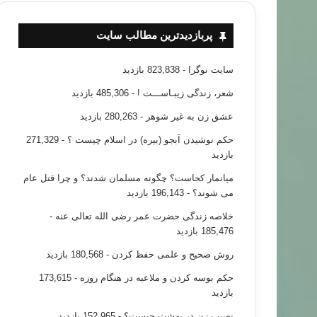
پربازدیدترین مطالب سایت
سایت نوگرا
- 823,838 بازدید
شعر، زندگی زیبـاســـت !
- 485,306 بازدید
عشق زن به غیر شوهر
- 280,263 بازدید
حکم نوشیدن آبجو (بیره) در اسلام چیست ؟
- 271,329
بازدید
میانمار کجاست؟ چگونه مسلمان شدند؟ و چرا قتل عام
می شوند؟
- 196,143 بازدید
خلاصه زندگی حضرت عمر رضی الله تعالی عنه
-
185,476 بازدید
روش صحیح و علمی حفظ کردن
- 180,568 بازدید
حکم بوسه کردن و ملاعبه در هنگام روزه
- 173,615
بازدید
نصیب زن در بهشت چیست؟
- 152,965 بازدید