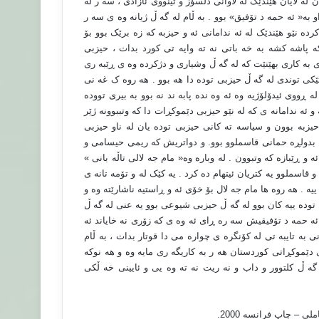
ه لایان هێندێک له لاوانی دڵسۆز و تینووی ئازادی ، سه ر له
به« ئه حمه د تۆفیق» بوو . به ڵام له گه ڵ ژیانه وه ی سه ر
ده نێو هێندێک له ئه ندامانی ئه و حیزبه که زه برێک بوو بۆ
ه پاشه کشه به خه باتی نه ته وایه تی کورد بدات ، حیزبی
ی به کاری بهێنێت که له گه ڵ وشیاری و دژکرده وه ی ڕێبه ری
تێکی توندی له گه ڵ حیزبی توده دا هه بوو . هه روه ک غه نی
ه ڕووی ئیدۆلۆژیه وه ئه وه نده پابه ند نه بوو به بیری تووده
 ئه ندامانه ی که له نێو حیزبی دێموکڕات دا که وتببوونه ژێر
حیزبه بوون و سیاسه ته کانی حیزبی توده یان له ناو حیزبی
عه بدولڕه حمانی قاسملوو بوو. و دواتریش که ریمی حیسامی و
ڕێبازه که وتبوون . له وباره وه« مام جه لالی تاڵه بانی »
و قاسملوو یه کتریان ئیتهام ده کرد . یه کێک له و تۆمه تانه ی
ه . هه روه ها مام جه لال بۆ خۆی ئه و ڕاستیه ناشارێته وه و
 توده ییه کان بوو له گه ڵ حیزبی شیوعی بوو یه عنی له گه ڵ
ه له پاش شه هیدبوونی ئه حمه د تۆفیقیش سه ره ڕای ئه وه ی که زۆری نه خایاند ئه
 به تایبه تی له کۆنگره ی چواره می دا قوتار بدات ، به ڵام
ی دێموکڕاتی کوردستان هه ر به کاریگه ری مایه وه و هه نوکه
 گه ڵ کلتوور و داب و نه ریت نه ته وه یی و ئایینی خه ڵکی
 – چاپ فرانسه 2000
.