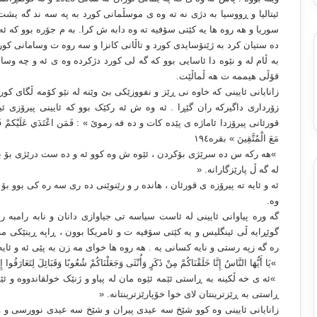
ئیتالیا و ڕووسیا به دژی نه ته وه ی موسڵمانی کورد به په سه ند گه یشت ،
سوریا و هه روه ها یه کێتی سۆفیه ته وه دابه ش کرا. به م جۆره بوو که ئه 
ده ستیان کرد به ژێنۆسایدی کورد و تاڵانی کانزا و سه روه ت وسامانی کورد
به ڵام له و نێوه دا ئاسایی بوو که گه لی کورد دژکرده وه ی ئه و چه وسا
قۆڵی هیممه ت هه ڵماڵێت
.
زانایانی ئایینی که خاوه نی ڕێز و نفووزێکی بێ وێنه له نێو کۆمه ڵگای کو
زۆرداری داگیرکه ران گێڕا . ئه وه ش ئه رکێک بوو که ئایینی پیرۆزی 
قورئانی پیرۆزدا ئاماژه ی پێده کات و ده فه رموێ
: « ‎‎‎‎‎‎‎‎
فَمَن اعْتَدَي عَلَيْكمْ فَاعْ
مَعَ الْمُتَّقِينَ » بقره١٩٤
«
هه رکه س ده سرێژی بۆکردن ، ئێوه ش وه کوو ئه و ده ست درێژی بۆ بکه
له گه ڵ پارێزگارانه
» .
ئه و ئایه ته پیرۆزه ی قورئان ، هانده ر و رێنوێنی ده ری سه ره کی بوو ب
وه
.
گه وره پیاوانی ئایینی له ئاست سیاسه تی جیاوازی دانان و نابه رامبه
گوێڕایه ڵی ئینگلیس و یه کێتی سۆفیه ت و ئامریکا بوون ، ڕاپه ڕینێکی مه 
ره گه زپه رستی و نایه کسانی یه . هه روه ها خوای مه زن به پێی ئه و ئایه
«
يَا أَيُّهَا النَّاسُ إِنَّا خَلَقْنَاكُمْ مِنْ ذَكَرٍ وَأُنْثَى وَجَعَلْنَاكُمْ شُعُوبًا وَقَبَائِلَ لِتَعَارَفُوا إِنَّ أ
«
ئه ی خه ڵکینه به ڕاستی ئێمه ئێوه مان له پیاو و ژنێک خولقاندووه و ئێو
ڕاستی به ڕێزترینتان لای خوا خۆپارێزترینتانه
» .
زانایانی ئایینی وه کوو شێخ سه عیدی پیران و شێخ سه عیدی نوورسی و 