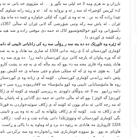
بارزان و نه هری ومه لا خه لیلی مه نگور و …. له مێژووی خه باتی نه ته و
ک« کڕیس کۆچیرا» له سه ر ئه و بڕوایه یه که : ئه و ڕێبه رانه شیاوی گه
ئێر
دڵسۆزانی وه کوو خوالێخۆشبوو کاک ئه حمه دی موفتی زاده و شه هید ما
ری کێشه ی کوردی دا
.
له ژێره وه ئاوڕێک ده ده ینه سه ر ڕۆڵی سه ره کی زانایانی ئایینی له دا
کۆماری کوردستان له 2 ی رێبه ندانی 1324 ل
له گه وره پیاوان له پارچه کانی تری کوردستان دامه زرا . ده وری سه ره 
هاباد پێشه وا« قازی محه مه د» بوو که بنه ماڵه که ی به چه ند پشت کاروبا
گێڕا . به هۆی ئه وه ی که که سێکی شیاو و جێی متمانه ی خه ڵکیش بوو ،
پێش دامه زراندنی کۆماری کوردستان ، کۆمه ڵه ی ژیانه وه ی کوردستان (
روه ها مامۆستایانی ئایینی وه کوو مامۆستا« مه لاقادرموده ڕڕه سی » و 
دامه زرابوو . مه لا عه بدوڵڵای داوودی به رپرسی کۆمیته ی کۆمه ڵه ی ژکاف 
له مه رجه کانی ئه ندام بوون له کۆمه ڵه ی ژکاف سوێندخواردن به قورئان
ڵه ی ژکاف نه بێت . کۆمه ڵه ی ژکاف پێکهاته یه کی نه ته وه یی و ئایینی 
1324 کاروباری مه هابادی به ڕێوه ده برد و له وماوه یه دا پاکی و ڕاست
هاوتای نه بوو . بۆ نموونه قوماربازی شه ڕابخواردنه وه سه یرکردنی نام