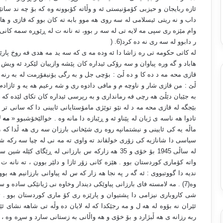
ئازه ربایجان و حیزبی کۆمۆنیستی ئه و وڵاته کۆبوونه وه که بۆ چه ند سات
داب و نه ریتی ئیسلامی له سه روی هه موو بابه ته کان بوو که قازی و ها
وام مێزه ری سپی مه لایه تی له سه ر بوو، ته نانه ت له ڕێوڕه سمه کان
ر دابوو له سه ری نه ده کرد(6
) .
له کاتی حکومه تی ره زاشا دا ئه وده مه ی که سه ید مه هدی فه روخ پارێزگ
هاباد و گه وره پیاوان و سه رۆکی ئیداره کان پێشه وازییان لێکرد ئه وی
قازی محه مه د ده کا و ده ڵێ : بۆچی جل و به رگی یۆنیفۆرمت له به رنه ک
ڵێ : من قازی شار و ناوچه م و مافی دادوه ری و شه رعیم هه یه و ئازادم
به جێیان دێڵێ هه رچی فه رمانداری و به رپرسی ئیداره کان تکای لێده که ن 
بێجگه له قازی محه مه د له نێو توێژی مامۆستایانی ئایینی دا که سانی ت
تادوا هه ناسه ی ژیان له پێناو ئه و ڕێبازه دا مانه وه . خوالێخۆشبوو «
مه ل
ماڵه یه کی ئایینی و نیشتمانپه روه ری شێخانی بارزان سه ری هه ڵدا که زۆ
سیاسی دا شانازیه کی زۆری خولقاند ته واوی ته مه نی له چیا سه رکه ش
له ساڵی 1945 بۆ خۆی و 35 هه زارکه س بارزانی له ڕێگا
واته کۆماری کوردستان بوو . هێزه کانی زۆر ئازا و دلێر بوون ، ته نانه ت
ندیه دا گووتبووی : ئه گه ر په نجا هه زار که س له پیاوانی بارزانیم هه ب
وه(7) . مه لامسته فای بارزانی پیاوێکی دیندار وخاوه نی ژیانێکی ساده و 
شی کاروباری نیزامی دا پشتیوان و پارێزه ری کۆ ماری کوردستان بوو .
ئێران نه بۆوه له هه ل و مه رجێکدا که له لایان ده وڵه تی شاهه نشای ئێر
ربه رزانه ی هه ڵبژارد و بۆ خۆی و هه واڵانی به زستانی سارد و سڕه وه ، 