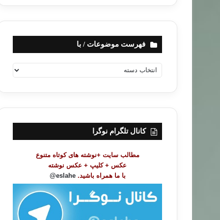
فهرست موضوعات / با
ف
ه
ر
س
ت
م
و
کانال تلگرام نوگرا
ض
و
مطالب سایت +نوشته های کوتاه متنوع
ع
عکس + کلیپ + عکس نوشته
ا
با ما همراه باشید.
eslahe@
ت
/
ب
ا