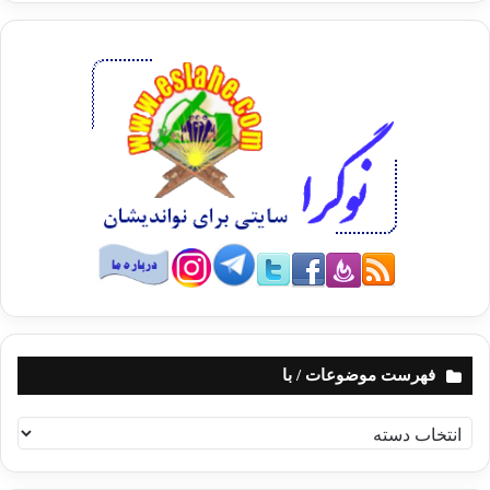
به ترجمه لطمه وارد نکرده باشد، خودداری شده است؛ زیرا
ترجمه این حروف، یا آوردن چند تأکید در یک جمله، در زبان
فارسی رایج نیست، و ذکر آنها به روانی جملات لطمه وارد
می‌کند.
گاهی، عبارات و کلمات، در چند جا به چند شکل مختلف ترجمه
شده که هدف، تنوع در ترجمه و بکارگیری معنای مترادف آن
کلمات یا عبارات بوده است.
در “ترجمه روان”، بر خلاف ترجمه “تحت اللفظی” که همه‌ی
کلمات و حروف، زیر هم، و افعال نیز در همان زمان خود ترجمه
می‌شوند، نه تنها چنین امری ممکن نیست بلکه رعایت آن، در
بسیاری از موارد، به روانی جملات لطمه وار می‌کند.
لفظ جلاله را با همان نام(الله) آورده‌ایم زیرا “الله” جامع صفات
ذات مقدس او جلّ جلاله است و هیچ کلمه‌ای ترجمه مناسب
فهرست موضوعات / با
برای آن نیست.
در برخی از موارد، اختلاف آن‌چنانی در ترجمه بسیاری از آیات،
ف
در بین مترجمین دیده نمی‌شود، این امر، آنگونه که برخی تصور
ه
ر
می‌کنند، هرگز به معنای کپی کردن ترجمه دیگران نیست.