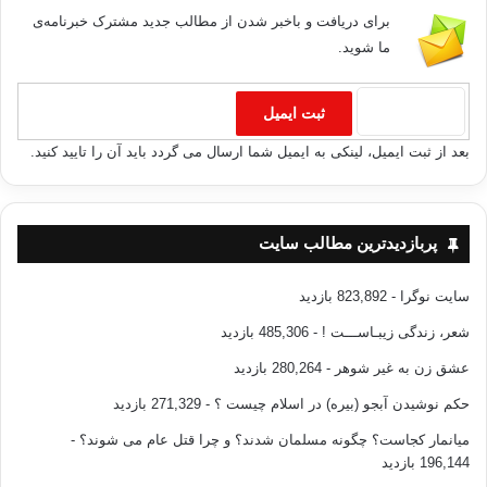
برای دریافت و باخبر شدن از مطالب جدید مشترک خبرنامه‌ی
ما شوید.
بعد از ثبت ایمیل، لینکی به ایمیل شما ارسال می گردد باید آن را تایید کنید.
پربازدیدترین مطالب سایت
ترجمه روان قرآن فارسی
و اما روش کار ترجمه:
سایت نوگرا
- 823,892 بازدید
شعر، زندگی زیبـاســـت !
- 485,306 بازدید
گام اول: ترجمه مفردات؛ منابع:
مفردات ألفاظ القرآن؛ راغب
عشق زن به غیر شوهر
- 280,264 بازدید
اصفهانى- کتاب العین؛ فراهیدى- معجم مقاییس اللغه؛ ابن فارس-
لسان العرب؛ ابن منظور – القاموس المحیط؛ فیروز آبادى –
حکم نوشیدن آبجو (بیره) در اسلام چیست ؟
- 271,329 بازدید
التحقیق فى کلمات القرآن الکریم؛ مصطفوى- قاموس قرآن؛
میانمار کجاست؟ چگونه مسلمان شدند؟ و چرا قتل عام می شوند؟
-
قرشى- فرهنگ ابجدى؛ بستانى؛
196,144 بازدید