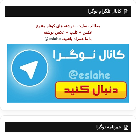
س
بنده با توجه به اعتقادی که به امر ویراستاری متون از طرف
ت
کانال تلگرام نوگرا
دیگران دارم، این کار را با وسواسی خاص دنبال کرده‌ام و از
م
تعدادی از بزرگان در این خصوص یاری جسته‌ام.
و
مطالب سایت +نوشته های کوتاه متنوع
ض
عکس + کلیپ + عکس نوشته
و
با ما همراه باشید.
eslahe@
ع
ا
ت
/
ب
ا
خبرنامه نوگرا