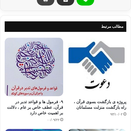
روز محشر اعتبار ماست او * در جهان هم پرده دار ماست او”
و درود و سلام خداوند بر شما برادران و خواهران ایمانی؛
مطالب مرتبط
بدون شک، بودن در کنار قرآن، جز رشد و تزکیه و تعالی، چیزی به
انسان نمی‌افزاید. زیستن زیر سایه قرآن، به قول مفسر شهید سید
قطب(ره)، فضل بزرگی است که خداوند نصیب هر کسی نمی‌کند،
مگر آنکه خود، خواهانش باشد. و به قول معلم بزرگ و معاصر قرآن،
کاک احمد مفتی زاده(ره)، قرآن دریای بی مرز معرفت است که هر
کس به اندازه نزدیک و دور بودنش از آن، بهره‌ها می‌برد. و براستی
آنچه گفته شد چشیدنی است نه گفتنی.
پروژه ی بازگشت بسوی قرآن ،
۹- فرمول ها و قواعد تدبر در
راه بازگشت منزلت مسلمانان
قرآن، عطف خاص بر عام ، دلالت
بر اهمیت خاص دارد
۹۳/۱۰/۰۲
۰۰/۰۹/۲۲