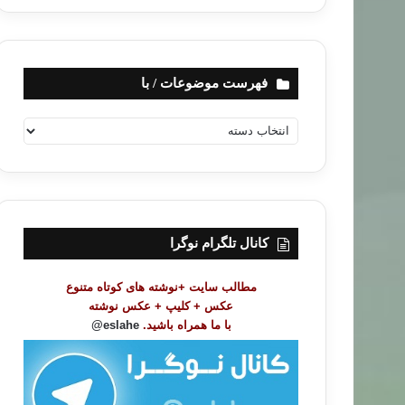
فهرست موضوعات / با
ف
ه
ر
س
ت
م
و
کانال تلگرام نوگرا
ض
و
مطالب سایت +نوشته های کوتاه متنوع
ع
عکس + کلیپ + عکس نوشته
ا
با ما همراه باشید.
eslahe@
ت
/
ب
ا