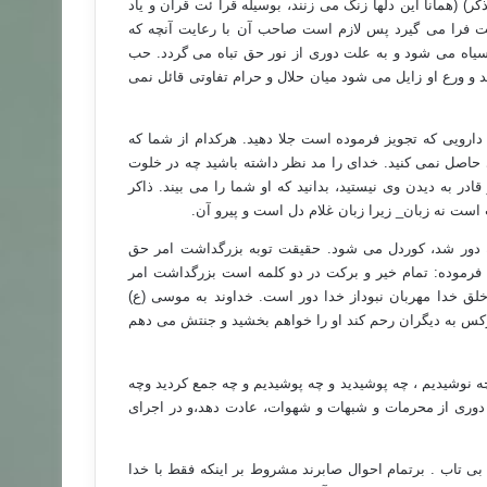
ر) (همانا این دلها زنگ می زنند، بوسیله قرا ئت قرآن و یاد
 فرا می گیرد پس لازم است صاحب آن با رعایت آنچه که
 سیاه می شود و به علت دوری از نور حق تباه می گردد. حب
 ورع او زایل می شود میان حلال و حرام تفاوتی قائل نمی
 دارویی که تجویز فرموده است جلا دهید. هرکدام از شما که
ی حاصل نمی کنید. خدای را مد نظر داشته باشید چه در خلوت
 قادر به دیدن وی نیستید، بدانید که او شما را می بیند. ذاکر
ست نه زبان_ زیرا زبان غلام دل است و پیرو آن.
دور شد، کوردل می شود. حقیقت توبه بزرگداشت امر حق
 فرموده: تمام خیر و برکت در دو کلمه است بزرگداشت امر
ق خدا مهربان نبوداز خدا دور است. خداوند به موسی (ع)
رکس به دیگران رحم کند او را خواهم بخشید و جنتش می دهم
 چه نوشیدیم ، چه پوشیدید و چه پوشیدیم و چه جمع کردید وچه
دوری از محرمات و شبهات و شهوات، عادت دهد،و در اجرای
بی تاب . برتمام احوال صابرند مشروط بر اینکه فقط با خدا