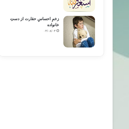
زخمِ احساسِ حقارت از دستِ
خانواده
۰۴/۰۸/۰۳