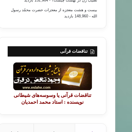
نصیب زن در بهشت چیست؟
- 152,964 بازدید
بیست و هشت معجزه از معجزات حضرت محمّد رسول
الله
- 148,960 بازدید
تناقضات قرآنی
تناقضات قرآنی یا وسوسه‌های شیطانی
نویسنده : استاد محمد احمدیان