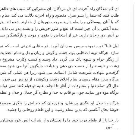
ای گم شدگان راه آخرت، ای دل مردگان، ای مشرکین که سبب های ظاهری ر
طلب کنید که شما را بسر منزل مقصود و راه آخرت دلالت می کند. تمام ن
که با آنان پیوستگی و رابطه دارید موجب دوریتان از خداوند شده اند. هر
بنده آنکس یا آن چیز است که نفع و ضرر خویش را وابسته بدو می داند. 
در آتش دوزخ جای دارند. غیر از اشخاص با تقوی و موحد و بازگشتگان 
اول قلبا" توبه نموده سپس به زبان آورید. توبه قلبی قدرتی است که ن
سازد. هرگاه توبه ات قلبی بود، چشم و گوش و زبان و دل و تمام اعضا
از زنگار حرام و شبهه پاک می گردد. داد وستد و کسب وکارت مشروع
زشت و ناپسند را از دست می دهی و عبادت جایگزین آنها می شود معصی
گرفت.و شهادت شریعت شامل اعمالت می شود زیرا هر عملی که شریعت
هرگاه بدین مقام رسیدی تمام اخلاق زشت ونکوهیده از تو دور می شود،
حال اگر تمام دنیا و مخلوقات از آغاز تا انجام، علیه تو قیام کنند نمی توا
درگاه مولا دور نمایند چون تو قائم به خدا و نظاره گر جمال و جلال و ع
هرگاه به جلال او بنگری پریشان، و هرزمان که جمالش را بنگری مجموع،
خوشا بحال آنکسی که بدین مقام رسید، و این طعام روحانی را چشید.
بار خدایا ! از طعام قرب خود ما را بچشان و از شراب انس خود بنوشان.(ربن
… آمین .