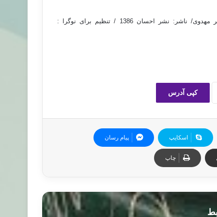
منبع: الفتح الربانی/ مولف: امام عبدالقادر گیلانی/ مترجم: محمد جعفر مهدوی/ ناشر: نشر احسان 1386 / تنظیم برای نوگرا :
کپی آدرس
اسکایپ
پیام رسان
چاپ
بط