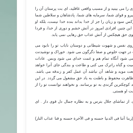
ا می بینید و از مسبب واقعی غافلید، ای بت پرستان آن را
یرو و قوای شما، سرمایه های شما، پادشاهان و سلاطین شما
کس سود و زیان را جز از خدا بداند بنده خدا نیست، بلکه او
این چنین افرادی امروز در آتش خشم و دوری از خدا، و فردا
بسوی حق هیچکس از آتش عذاب حق رهایی نمی یابد.
یروی نفس و شهوت شیطانی و دوستان ناباب تو را نابود می
یت در جهت خلوص و صفا دگرگون می شود. خوراک و نوشیدنت
 می شود آنگاه تمام هم و غمت خدای می شود وبس. عادات
ت و گناه راترک می کنی و طاعت و بندگی جای آنرا خواهد
 موید و شاهد آن نباشد آن عمل کفر و زندقه می باشد.
 ظاهرت محفوظ و باطنت به یاد حق مشغول می گردد. در این
نند کوچکترین گزندی به تو برسانند. و نخواهند توانست تو را از
ظمت او هستی.
 از تماشای جلال بترس و به نظاره جمال دل قوی دار . ای
ا آتنا فی الدنیا حسنه و فی الآخرة حسنه و قنا عذاب النار)