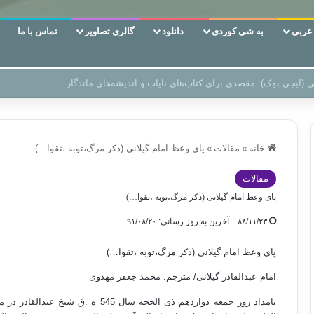
ربی
به شی کوردی
دانلود
گالری تصاویر
تماس با ما
‌، دوری وکناره‌گیری از راه خداست‌!
خانه
»
مقالات
»
پای وعظ امام گیلانی (ذکر مرگ،توبه ،تقوا…)
مقالات
پای وعظ امام گیلانی (ذکر مرگ،توبه ،تقوا…)
۸۸/۱۱/۲۳
آخرین به روز رسانی: ۹۱/۰۸/۲۰
پای وعظ امام گیلانی (ذکر مرگ،توبه ،تقوا…)
امام عبدالقادر گیلانی/ مترجم: محمد جعفر مهدوی
بامداد روز جمعه دوازدهم ذی الحجه سا