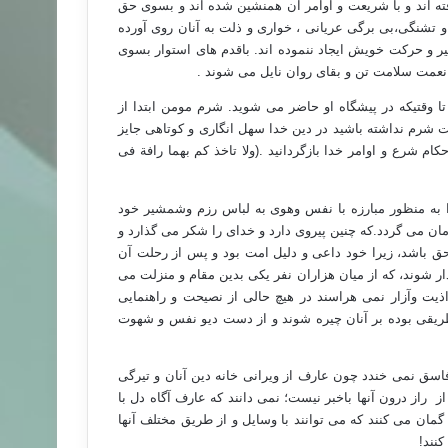
 رفته اند و با شریعت و اوامر آن همنشین شده اند و بسوی حق
 و تشنگی،بی برگی عریانی ، خواری و ذلت به آنان روی آورده
 سیر و حرکت خویش ایجاد ننموده اند. باقدم های استوار بسوی
 نعمت سلامت تن و بقای روان نایل می شوند .
د تا وقتیکه در پیشگاه او حاضر می شوید. شرم مومن ابتدا از
شرم نداشته باشید در دین خدا سهل انگاری و کوتاهی جایز
 شرع و اوامر خدا بازگردانید .(ولا تاخذ کم بهما رافة فی
به منظور مبارزه با نفس وهوی به لباس رزم وشمشیر خود
مان می گردد.که چنین پیروی دارد و خدای را شکر می گذارد و
حق باشد، زیرا خود داعی و دلیل امت بود و پس از رحلت آن
دار شوند، که از میان هزاران نفر یکی بدین مقام و منزلت می
اذیت وآزار نمی هراسند در هیچ حالی از نصیحت و راهنمایی
رطریقی بوده بر آنان چیره شوند و از دست دیو نفس و شهوت
اسق نمی خندد چون عارف از ویرانی خانه دین آنان و تیرگی
راز درون آنها باخبر نیست؛ نمی دانند که عارف آگاه دل با
گمان می کنند که می توانند با وسایل و از طریق مختلف آنها
کنند!