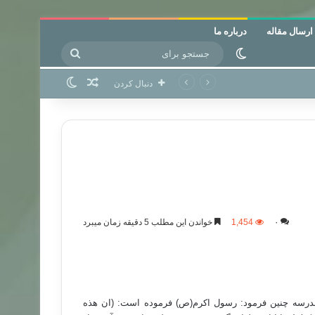
ارسال مقاله
درباره ما
جستجو
تغییر پوسته
برای
نوشته تصادفی
تغییر پوسته
دنبال کردن
۰
1,454
خواندن این مطلب 5 دقیقه زمان میبرد
ل 545 ه .ق شیخ عبدالقادر در مدرسه چنین فرمود: رسول اکرم(ص) فرموده است: (ان هذه