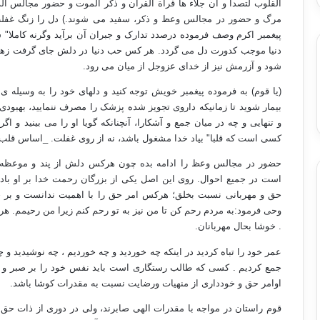
القلوب لتصدا و ان جلاء ها قراة القرآن و ذکر الموت و حضور مجالس الذک
مرگ و حضور در مجالس وعظ و ذکر، سفید می شوند.) دل را زنگ غفلت
پیغمبر اکرم وصف فرموده درصدد تدارک و جبران آن برآید وگرنه کاملا"
دنیا موجب کدورت دل می گردد. هر کس حب دنیا در دلش جای گرفت زهد و
شود و آزرمش نیز از خدای عزوجل از میان می رود.
(یا قوم) به فرموده پیغمبر خویش توجه کنید و دلهای خود را به وسیله ی
بیمار شوید تا زمانیکه داروی تجویز شده پزشک را مصرف ننمایید، بهبود
و تنهایی و چه در میان جمع و آشکارا، آنچنانکه گویا او را می بینید و اگر
کسی است که قلبا" بیاد خدا مشغول باشد، نه از روی غفلت. _اساس قلب ا
حضور در مجالس وعظ را ادامه بده چون هرکس دلش از پند و موعظه 
است در جمیع احوال. روی این اصل یکی از بزرگان رحمت خدا بر او باد
حق و مهربانی نسبت بخلق؛ هرکس امر حق را با اهمیت ندانست و بر خل
وحی فرمود:به مردم رحم کن تا من نیز به تو رحم کنم زیرا من رحیمم. ه
. خوشا بحال مهربانان.
عمر خود را تباه کردید در اینکه چه خوردید و چه خوردیم ، چه نوشیدید و
جمع کردیم . کسی که طالب رستگاری است باید نفس خود را بر صبر و 
اوامر حق و خودداری از منهیات ورضایت نسبت به مقدرات کوشا باشد.
قوم راستان در مواجه با مقدرات الهی صابرند، ولی در دوری از ذات حق 