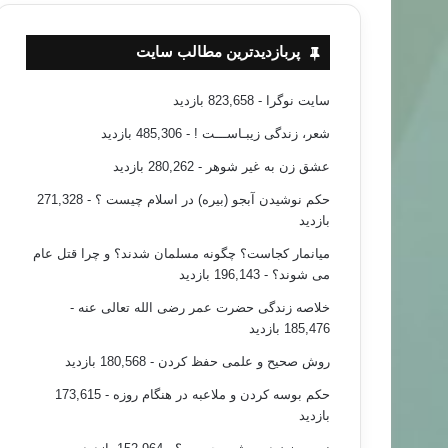
پربازدیدترین مطالب سایت
سایت نوگرا
- 823,658 بازدید
شعر، زندگی زیبـاســـت !
- 485,306 بازدید
عشق زن به غیر شوهر
- 280,262 بازدید
حکم نوشیدن آبجو (بیره) در اسلام چیست ؟
- 271,328
بازدید
میانمار کجاست؟ چگونه مسلمان شدند؟ و چرا قتل عام
می شوند؟
- 196,143 بازدید
خلاصه زندگی حضرت عمر رضی الله تعالی عنه
-
185,476 بازدید
روش صحیح و علمی حفظ کردن
- 180,568 بازدید
حکم بوسه کردن و ملاعبه در هنگام روزه
- 173,615
بازدید