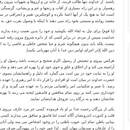
باشند. از خداوند تنها طالب قربند، از خانه تن و آرزوها و شهوات بیرون
رهسپار. و در این راه بسیاری از آفات و رنجها و غم و پریشانی، گرسنگی
است اما به هیچ یک از آنها اعتنا نکرده و کوچکترین تغییر و انحرافی در
مقصد روانند و سستی بخود راه نمی دهند تا اینکه با وصول بقرب حق، به
(یا قوم) برای نیل به لقاء الله بکوشید و خود را بدین نعمت زنده بداری
خداست سپس از مردم. در برابر کسی که از دایره شروع بیرون رفته است 
نیست بلکه باید بدون هیچگونه شرم و حیا شخص خاطی و عاصی را به احکام
دین الله )(در اجرای اوامر دین خدا با آنان مهربانی نکنید).
هرکس پیروی و تبعیتش از رسول اکرم صحیح و درست باشد رسول او را 
آراسته می کند.و از اخلاق و خلق و خوی خود او را بهره ای می دهد و شاد
او را به نیابت خود در بین امت می گمارد که دلیل و راهنمایشان بسوی 
حضرت خداوند در میان امت او افرادی را قرار داد تا امر رهبری را عهده 
رسد. با صبر و شکیبایی امر راهنمایی مردم را به عهده می گیرند و از 
خودداری نمی کنند بر روی تمام منافقین و فاسقین لبخند می زنند تا به
نجاتشان دهند و به درگاه رب عزوجل هدایتشان نمایند.
یکی از بزرگان رحمت خدا بر او باد فرموده: کسی جز مرد عارف برروی ف
قلب و کدورت اندرونشان آگاه است اما فاسق و منافق می پندارند کسی از 
بینایی باطن تمام این عیوب باطنی را در وجود اشخاص می بیند ولی آنان 
را از عارفان و صدیقان پنهان کنند . لذا عمر خود را در بیهودگی صرف می 