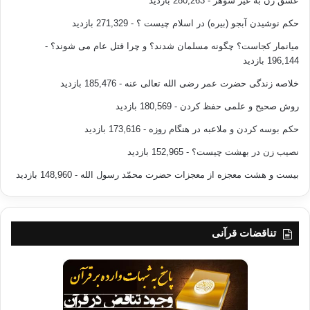
عشق زن به غیر شوهر
- 280,263 بازدید
بخشش ترین خیانت ها محسوب می شود.
حکم نوشیدن آبجو (بیره) در اسلام چیست ؟
- 271,329 بازدید
منبع : مجله ویستا
میانمار کجاست؟ چگونه مسلمان شدند؟ و چرا قتل عام می شوند؟
-
196,144 بازدید
خیانت جنسی عاطفی احساسی
خلاصه زندگی حضرت عمر رضی الله تعالی عنه
- 185,476 بازدید
روش صحیح و علمی حفظ کردن
- 180,569 بازدید
کپی آدرس
حکم بوسه کردن و ملاعبه در هنگام روزه
- 173,616 بازدید
نصیب زن در بهشت چیست؟
- 152,965 بازدید
بیست و هشت معجزه از معجزات حضرت محمّد رسول الله
- 148,960 بازدید
تناقضات قرآنی