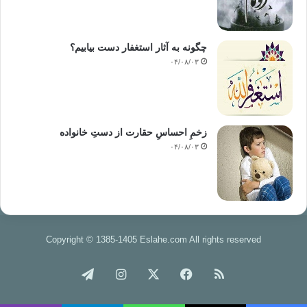
چگونه به آثار استغفار دست بیابیم؟
۰۴/۰۸/۰۳
زخمِ احساسِ حقارت از دستِ خانواده
۰۴/۰۸/۰۳
Copyright © 1385-1405 Eslahe.com All rights reserved
خوراک
فیس
X
اینستاگرام
تلگرام
بوک