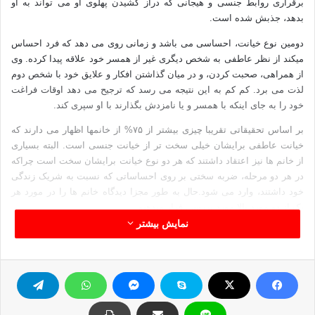
برقراری روابط جنسی و هیجانی که دراز کشیدن پهلوی او می تواند به او
بدهد، جذبش شده است.
دومین نوع خیانت، احساسی می باشد و زمانی روی می دهد که فرد احساس
میکند از نظر عاطفی به شخص دیگری غیر از همسر خود علاقه پیدا کرده. وی
از همراهی، صحبت کردن، و در میان گذاشتن افکار و علایق خود با شخص دوم
لذت می برد. کم کم به این نتیجه می رسد که ترجیح می دهد اوقات فراغت
خود را به جای اینکه با همسر و یا نامزدش بگذارند با او سپری کند.
بر اساس تحقیقاتی تقریبا چیزی بیشتر از ۷۵% از خانمها اظهار می دارند که
خیانت عاطفی برایشان خیلی سخت تر از خیانت جنسی است. البته بسیاری
از خانم ها نیز اعتقاد داشتند که هر دو نوع خیانت برایشان سخت است چراکه
در هر دو مرحله، ضربه سختی بر روی احساساتی که نسبت به شریک زندگی
خود داشتند، وارد می شود.حال به طور مجزا دیدگاه خانم ها را در مورد هر
یک از دو مورد بالا مورد بررسی قرار میدهیم.
نمایش بیشتر
● خیانت احساسی
خیانت احساسی یکی از مواردی بود که بیشتر خانم ها آنرا مخرب تر و
ویرانگر تر تصور می کردند. خانم ها به خوبی می دانند که دختر های زیبای
بسیاری وجود دارند و آقایون بالفطره از نظر بصری تحریک پذیر می باشند.
البته این امر توجیه کننده خیانت جنسی نیست، اما همه به خوبی می دانند که