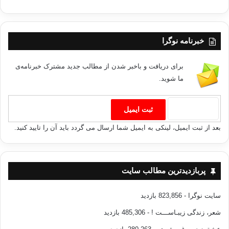
شخصیت است)
برای این دسته از خانم ها خیانت جنسی غیر قابل بخشش می باشد. چرا که
آنها تصور می کردند آقا تنها به دلیل زیبایی های ظاهری شان جذبشان شده و
خبرنامه نوگرا
این خیانت برای آنها به منزله شکست بزرگی محسوب می شود. آنها تصور
می کنند که آقا دیگر هیچ میلی نسبت به آنها ندارد و با این کار خود خواسته به
برای دریافت و باخبر شدن از مطالب جدید مشترک خبرنامه‌ی
او بفهماند که بهتر است این رابطه تمام شود.
ما شوید.
خانم هایی که از خیانت جنسی بیشتر آسیب می بینند به مردها به عنوان
دست آویزی برای بر آورده کردن نیازهای جنسی شان نگاه می کنند. به همین
دلیل در زمان بروز خیانت جنسی احساس می کنند که شریک زندگی شان
توجه خود را به کس دیگری معطوف کرده حالا چه صرفا از نظر جنسی باشد و
بعد از ثبت ایمیل، لینکی به ایمیل شما ارسال می گردد باید آن را تایید کنید.
چه از نظر احساسی و جنسی. آنها در این حالت تصمصم گیرند که رابطه را
ترک گفته و به سوی یکی دیگر از خواستگارهای خود بروند.
شما به راحتی می توانید چنین خانم هایی را شناسایی کنید. آنها به دنبال
پربازدیدترین مطالب سایت
توانایی های ذهنی در آقایون نمی گردند. آنها با مردها ارتباط عاطفی چندانی
برقرار نمی کنند و احساسات و افکار خودشان را در میان نمی گذارند. اگر در
سایت نوگرا
- 823,856 بازدید
یک چنین رابطه ای قرار بگیرید خودتان متوجه می شوید که توجه بیشتر بر
روی مسائل فیزیکی است.اگر نامزد و یا همسر شما جزء این دسته از خانم ها
شعر، زندگی زیبـاســـت !
- 485,306 بازدید
باشد آنوقت خیانت جنسی برای او به منزله یکی از وحشتناکترین و غیر قابل