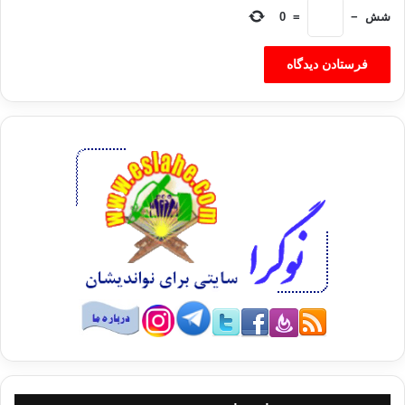
شش
−
=
0
به همین دلیل گفته می شود که چون خانم ها بر روی احساسات و عواطف
موجود در رابطه سرمایه گذاری می کنند، خیانت در مورد این مطلب برایشان
غیر قابل هضم بوده و احساس می کند که مورد آزار و اذیت قرار گرفته است.
● خیانت جنسی
دومین نوع خیانت، جنسی می باشد. هر چند به اندازه خیانت عاطفی برای
خانم ها سخت و دشوار نمی باشد، اما به راحتی می تواند رابطه شما را
خراب کند. زمانی که مردی با یک دختر خانم دیگر رابطه جنسی برقرار می
کند، همسر این مرد توانایی های خودش را در هنگام خواب زیر سوال می برد.
او از خود می پرسد که خانم دیگر چه چیزهایی را به همسرش پیشنهاد می کند
که خودش نمی کرده. این امر باعث می شود که خانم در زمینه سکس محتاط
تر عمل کند و در نتیجه پس از مدتی به طور کامل از این کار کناره گیری می
کند؛ این کار خود شرایط را بدتر خواهد کرد.
درست مثل یک چرخه مخرب و ویرانگر: مرد خیانت می کند، در نتیجه
همسرش هرگز نمی خواهد با رابطه جنسی داشته باشد، این امر باعث می
شود که آقا بیشتر خیانت کند. به طور خلاصه یکی از راههای مناسب برای بر
هم زدن ارتباط انجام چنین کاری می باشد.
▪ آیا فراموشی خیانت جنسی برای زوجین آسانتر است؟