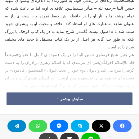
هیچشخصیت زندهای در زندگی خود، به طور زنده به اندازه ی پیشوا ی شهید
حسن البنا –رحمه لله – متأثر نشدهاسن. علاقه ی اوبه اما بنا باعث شده که
تمام نوشته ها و آثار او را در حافظه اش حفظ نموده و با سینه ی باز به
عنوان شاهد به عبارت های او استناد کند. علاقه و محبت او به پیشوای شهید
سبب شد تا « اصول بیست گانه»را شرح نماید نه در یک کتاب کوچک یا بزرگ
بلکه به طور جدا گانه هر اصل ار در یک کتاب مستقل با حجم های مختلف
شرح داده است .
هم چنین شیخ قرضاوی حسن البنا را در یک قصیده ی کامل با عنوان«مرشداً
قاد بالإسلام اخواناً»(یعنی ای مرشدی که با اسلام رهبری برادران را به دست
گرفتی) مدح می کند و دیوان دوم خود را تحت عنوان «المسلمون قادمون» در
قصیده ای که همه ی آن توصیف و مدح اوست ، به ایشان تقدیم کرده و در آن
بیان نموده است که دعوت حسن البنا با مرگ او هیچ وقت نمی میرد.
شیخ قرضاوی می گوید:"من در شعر هایم هیچ کس را غیراز حسن البنا مدح
نمایش بیشتر
نکرده ام. " اما علاقه ی قرضاوی نسبت به اما بنا باعث نشده که در اظهار
نظر و رأی دادن کور کورانه و بدون استقلال عمل کند، یا مخالف رأی اما
محبوب خود را ابراز ندارد.
دلیلی روشن تر از موضع او در مورد مسأله « تعدد احزاب در دولت
اسلامی»وجودندارد که دیدگاه پیشوای شهید در این زمینه معروف الست .