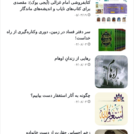
کتابفروشی امام غزالی (آیجی بوک): مقصدی
بیان میکند؛ استفاده از خیر و خوبیهای آن و دوری جستن از آثار سوء آن بوده
برای کتاب‌های نایاب و اندیشه‌های ماندگار
است
۰۵/۰۳/۱۹
، جای تعجب است که شیخ این مکطلب را قبلاً خوانده بود زمانی که یکیاز
برادران آن را به ایشان داد، مثل این است که آن را فراموش کرده بود
سر دفتر فساد در زمین‌، دوری وکناره‌گیری از راه
مقاله «معرکة المصحف والقضاء و التشریع و الحکمة من حکم الله» که
خداست‌!
روزنامه ی الاخوان المسلمون شماره 631سالسوم ، پنج شنبه 22رجب
۰۴/۰۸/۰۳
1367ه20 مایو سال 1948، به نقل از کتاب «نظریات فی کتاب الله»اثرشهید
حسن البنا
[5]
رهایی از زندانِ اوهام
۰۴/۰۸/۰۳
قرضاوی حسن البناء
کپی آدرس
چگونه به آثار استغفار دست بیابیم؟
۰۴/۰۸/۰۳
زخمِ احساسِ حقارت از دستِ خانواده