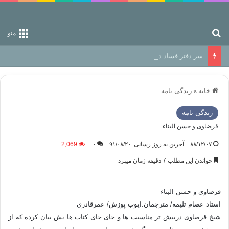
جستجو برای
منو
سر دفتر فساد در زمین‌، دوری وکناره‌گیری از راه خداست‌!
خانه
»
زندگی نامه
زندگی نامه
قرضاوی و حسن البناء
۸۸/۱۲/۰۷
آخرین به روز رسانی: ۹۱/۰۸/۲۰
۰
2,069
خواندن این مطلب 7 دقیقه زمان میبرد
قرضاوی و حسن البناء
استاد عصام تلیمه/ مترجمان:ایوب پوزش/ عمرقادری
شیخ قرضاوی دربیش تر مناسبت ها و جای جای کتاب ها یش بیان کرده که از