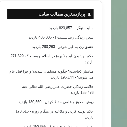
پربازدیدترین مطالب سایت
سایت نوگرا
- 823,857 بازدید
شعر، زندگی زیبـاســـت !
- 485,306 بازدید
عشق زن به غیر شوهر
- 280,263 بازدید
حکم نوشیدن آبجو (بیره) در اسلام چیست ؟
- 271,329
بازدید
میانمار کجاست؟ چگونه مسلمان شدند؟ و چرا قتل عام
می شوند؟
- 196,144 بازدید
خلاصه زندگی حضرت عمر رضی الله تعالی عنه
-
185,476 بازدید
روش صحیح و علمی حفظ کردن
- 180,569 بازدید
حکم بوسه کردن و ملاعبه در هنگام روزه
- 173,616
بازدید
نصیب زن در بهشت چیست؟
- 152,965 بازدید