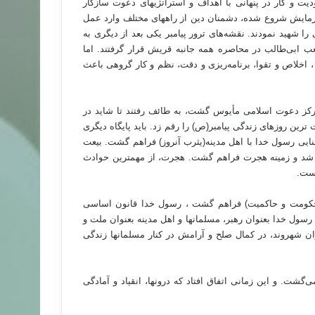
را محدودیت و کار در پنهانی با اهداف و استراتژیهای دعوت سازگار
آزمایش شروع شده، دشمنان دین از راههای مختلف وارد عمل
را شهید نمودند. نقشه‌های ترور پیامبر یکی بعد از دیگری به
 مجبور شدند به حبشه هجرت کنند. 3 سال در شعب ابی‌طالب در محاصره همه جانبه قریش قرار گرفتند. اما
، اخلاص و تقوا، برنامه‌ریزی و دقت، نظم و کار گروهی باعث
 بعنوان مرکز دعوت اسلامی مأیوس گشت، به طائف رفتند تا شاید در
ترین روزهای زندگی پیامبر(ص) را رقم زد. باید پایگاه دیگری
اوند در سالهای 11 ، 12 و 13 بعثت زمینه آشنایی رسول خدا با اهل مدینه(یثرب آنروز) فراهم گشت. بیعت
ر شد و زمینه هجرت فراهم گشت. هجرت، از مهمترین حوادث
یست.
 حکومت و حاکمیت) فراهم گشت ، رسول خدا قانون اساسی
ول خدا بعنوان رهبر، مسلمانها و اهل مدینه بعنوان ملت و
وان شهروند، در کمال صلح و آرامش در کنار مسلمانها زندگی
شت. و این زمانی اتفاق افتاد که درونها، انقیاد و آمادگی