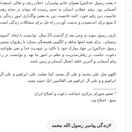
• بعثت رسول خدا(ص) بعنوان خاتم پیامبران، اعلان رشد و تعالی استعدا
آسمانی بود. رشد عقلانی انسان به حدی رسیده که بتواند در سایه‌ رهنم
خاتمیت دین رقم خورد. البته خاتمیت دین به معنی واگذاری امور زندگی 
2 منبع برای اندیشیدن و بدست آوردن راه حل برای مشکلات زندگی است.
باری، رسول مؤید به وحی بعد از گذشت 23 س
زمینیان ، برای همه امتها شاهد و الگویی همیشگی بسازد تا رهروان مسیر 
رسول خدا(ص) در جهاد مبارک خود با تاکید بر عبودیت خدا و نفی طواغی
دعوت، حکمت در رفتار،مدیریت و نظم در امور بنا نهد. و توانست در رعا
پیام آسمانی و آخرین حلقه اتصال آسمان و زمین باشد.
اللهم صل علی محمد و علی آل محمد کما صلیت علی ابراهیم و علی آل 
ابراهیم و و علی آل ابراهیم فی العالمین انک حمید مجید.
___________
* عضو شورای مرکزی جماعت دعوت و اصلاح ایران
منبع : اصلاح وب
زندگی پیامبر رسول الله محمد