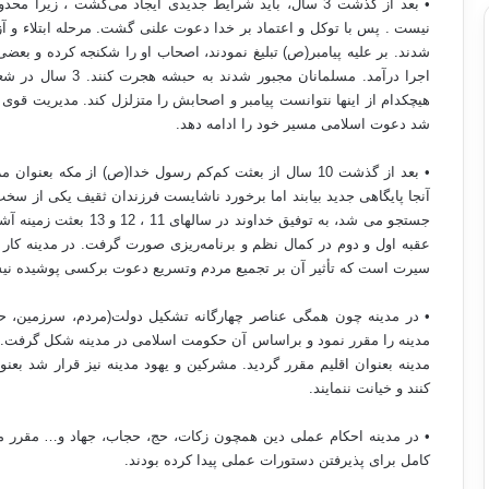
• بعد از گذشت 3 سال، باید شرایط جدیدی ایجاد می‌گشت ، زی
نیست . پس با توکل و اعتماد بر خدا دعوت علنی گشت. مرحله ابتلاء و 
شدند. بر علیه پیامبر(ص) تبلیغ نمودند، اصحاب او را شکنجه کرده و بعضی 
اجرا درآمد. مسلمانان
هیچکدام از اینها نتوانست پیامبر و اصحابش را متزلزل کند. مدیریت قوی 
شد دعوت اسلامی مسیر خود را ادامه دهد.
• بعد از گذشت 10 سال از بعثت کم‌کم رسول خدا(ص) از مکه
آنجا پایگاهی جدید بیابند اما برخورد ناشایست فرزندان ثقیف یکی از سخت 
جستجو می شد، به توفیق خد
عقبه اول و دوم در کمال نظم و برنامه‌ریزی صورت گرفت. در مدینه کا
سیرت است که تأثیر آن بر تجمیع مردم وتسریع دعوت برکسی پوشیده ن
• در مدینه چون همگی عناصر چهارگانه تشکیل دولت(مردم، سرزمین،
مدینه را مقرر نمود و براساس آن حکومت اسلامی در مدینه شکل گرفت. رس
مدینه بعنوان اقلیم مقرر گردید. مشرکین و یهود مدینه نیز قرار شد بعن
کنند و خیانت ننمایند.
• در مدینه احکام عملی دین همچون زکات، حج، حجاب، جهاد و… مقرر می‌گ
کامل برای پذیرفتن دستورات عملی پیدا کرده بودند.