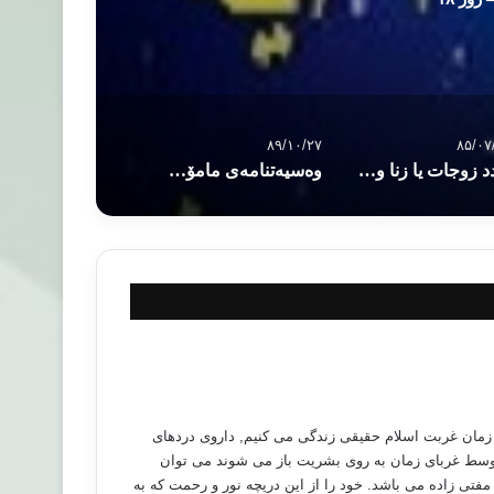
۸۹/۱۰/۲۷
۸۵/۰۷
تعدد زوجات يا زنا و فحشا ء ؟!
وه‌سیه‌تنامه‌ی مامۆستا مه‌لا موحه‌ممه‌دی عه‌زیزی به‌رده‌ڕه‌شی
مان غربت اسلام حقیقی زندگی می کنیم, داروی دردهای
 توسط غربای زمان به روی بشریت باز می شوند می توان
 مفتی زاده می باشد. خود را از این دریچه نور و رحمت که به