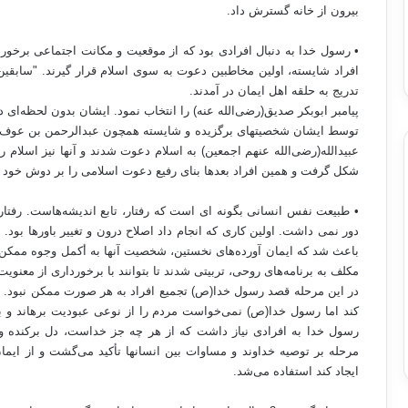
بیرون از خانه گسترش داد.
• رسول خدا به دنبال افرادی بود که از موقعیت و مکانت اجتماعی برخوردار 
افراد شایسته، اولین مخاطبین دعوت به سوی اسلام قرار گیرند. "سابقین 
تدریج به حلقه اهل ایمان در آمدند.
پیامبر ابوبکر صدیق(رضی‌‌الله عنه) را انتخاب نمود. ایشان بدون لحظه‌ای
توسط ایشان شخصیتهای برگزیده و شایسته همچون عبدالرحمن بن عوف، س
عبیدالله(رضی‌الله عنهم اجمعین) به اسلام دعوت شدند و آنها نیز اسلام ر
شکل گرفت و همین افراد بعدها بنای رفیع دعوت اسلامی را بر دوش خود 
• طبیعت نفس انسانی بگونه ای است که رفتار، تابع اندیشه‌هاست. رفتار م
دور نمی داشت. اولین کاری که انجام داد اصلاح درون و تغییر باورها بود.
باعث شد که ایمان آورده‌‌های نخستین، شخصیت آنها به أکمل وجوه م
مکلف به برنامه‌های روحی، تربیتی شدند تا بتوانند با برخورداری از معنویت 
در این مرحله قصد رسول خدا(ص) تجمیع افراد به هر صورت ممکن نبود. بهان
کند اما رسول خدا(ص) نمی‌خواست مردم را از نوعی عبودیت برهاند و به 
رسول خدا به افرادی نیاز داشت که از هر چه جز خداست، دل برکنده و با
مرحله بر توصیه‌ خداوند و مساوات بین انسانها تأکید می‌گشت و از ایمان
ایجاد کند استفاده می‌شد.