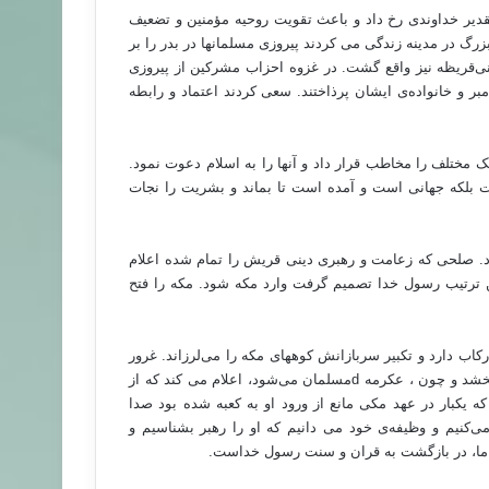
تقدیر خداوندی رخ داد و باعث تقویت روحیه مؤمنین و تضعیف
 گشت. جنگهای احد و احزاب واقع شد. یهود که در 3 قبیله بزرگ در مدینه زندگی می کردند پیروزی مسلمانها در بدر را بر
و بنی‌قریظه نیز واقع گشت. در غزوه احزاب مشرکین از پیروزی
ر و خانواده‌ی ایشان پرذاختند. سعی کردند اعتماد و رابطه
مالک مختلف را مخاطب قرار داد و آنها را به اسلام دعوت نمود.
ست بلکه جهانی است و آمده است تا بماند و بشریت را نجات
د. صلحی که زعامت و رهبری دینی قریش را تمام شده اعلام
ین ترتیب رسول خدا تصمیم گرفت وارد مکه شود. مکه را فتح
ای خانه ارقم شروع کرده بود امروز 10000 سرباز در رکاب دارد و تکبیر سربازانش کوههای مکه را می‌لرزاند. غرور
بخشد و چون ، عکرمه
d
مسلمان می‌شود، اعلام می کند که از
 که یکبار در عهد مکی مانع از ورود او به کعبه شده بود صدا
 می‌کنیم و وظیفه‌ی خود می دانیم که او را رهبر بشناسیم و
 ما، در بازگشت به قران و سنت رسول خداست.