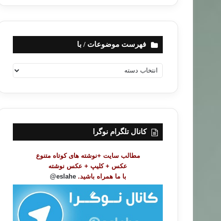
فهرست موضوعات / با
ف
ه
ر
س
ت
م
و
کانال تلگرام نوگرا
ض
و
مطالب سایت +نوشته های کوتاه متنوع
ع
عکس + کلیپ + عکس نوشته
ا
با ما همراه باشید.
eslahe@
ت
/
ب
ا