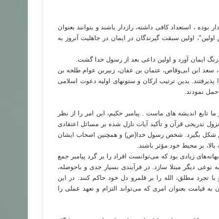
بوده ، استعداد کافی داشته، رازدار باشند و بتوانند بعنوان
اولین"، اولین سبقت گیرندگان در ایمان در جاهلیت آنروز به
 درنگ ایمان آورد و اولین داعی بعد از رسول خدا گشت.
عد ابن ابی‌وقاص، عثمان بن عفان، زبیربن عوام طلحه بن
ا پذیرفتند. بدین ترتیب ارکان و ستونهای اولیه دعوت اسلامی
حمل نمودند.
ا تابع اندیشه های ماست . پیامبر حکیم، این امر را از نظر
 نزول تدریجی قرآن و تأکید آیات نازل شده بر مسائل اعتقادی
مکن شکل بگیرد. شخص رسول خدا(ص) و همچنین اصحاب ایشان
بالا، بر محیط خود مؤثر باشند.
ه‌های زیادی بود که می‌توانست افراد را بر گرد پیامبر جمع
نوعی دیگر مبتلا سازد. در فرآیندی بسیار جدی و باحوصله،
 تجرد مطلق، الله را بر قلمرو دل خود حاکم کنند. در این
 به قیامت بعنوان امری که می‌تواند التزام و تعهد عملی را