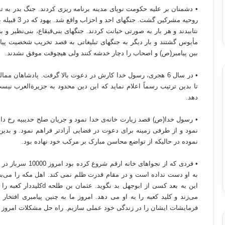
• دشمنان بر علیه حکومت نوپای مدینه برنامه ریزی کردند. جنگ بدر به 
روحیه مشرکین
نتابیدند و هر بار به صورتی خیانت کردند. جنگهای بنی‌قیقاع، بنی‌نظیر 
مأیوس گشتند و بار دیگر به جنگهای تبلیغاتی به قصد تخریب شخصیت پیامب
بین پیامبر(ص) و اصحاب را دچار خدشه کنند ولی هیچوقت موفق نشدند.
• در سال 6 هجری، رسول خدا کارش در دعوت بالا گرفت. پادشاهان م
تا بدین ترتیب رسماً اعلام نماید که این دین محدود به جزیرةالعرب نی
دهد.
• رسول خدا(ص) قصد زیارت خانه‌ی خدا نمود و جریان صلح حدیبیه رخ دا
نمود و از طرفی زمینه‌ برای دعوت در فضایی آزادتر فراهم نمود. و بد
نموده در حالیکه از تواضع محاسن مبارک بر مرکب خود نهاده بود.
• فردی که از نجواه
به او دست نداده است و در مقام قدرت ظلم نمی کند. اهل مکه را می‌
این به بعد کسی از ابوجهل بد نگوید. عثمان بن طلحه
d
کلیددار کعبه را
می‌زند و کلید کعبه را به او می دهد. امروز ما به چنین پیامبری افتخار
فرمایشات ایشان را در زندگی خود عملی سازیم. راه حل مشکلات امروز