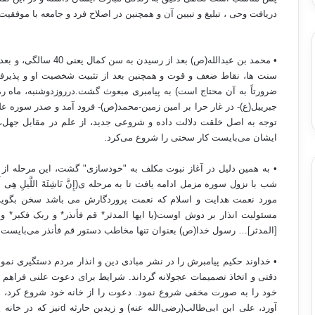
دریافت وحی ، تبلیغ و تبیین آن و همچنین در اصلاح فرد و جامعه با موفقیت 
• محمد بن عبدالله(ص) بع
سنت ها، نقاط ضعف و قوت و همچنین بعد از تثبیت شخصیت او و پذیرف
جبرییل(ع)- در غار حرا بر امین زمین-محمد(ص)- فرود آمد و صدر سوره علق ر
توجه به اصل خلقت دلالت داده و شروعی جدید، از علم در مقابل جهل، م
ایشان می‌بایست کار سختی را شروع می‌کرد.
• به همین دلیل در آغاز نبوت مکلف به "خودسازی" گشت، این مرحله از 
مسئولیت انذار بر دوش اوست(یا ایها المدثر* قم فأنذر* و ربک فکبر* و 
[المدثر]… رسول خدا(ص) بعنوان تنها مخاطب دستور قم فأنذر می‌بایست جه
• خداوند حکیم پیامبرش را در نشر مبادی دین و انذار مردم دستگیری نمود
دقتی و اتخاذ تصمیمات عجولانه گرداند. شرایط برای دعوت علنی فراهم
خود را به صورت مخفی شروع نمود. دعوت را از خانه خود شروع کرد، همس
آورد، علی ابن ابی‌طالب(رضی‌‌الله عنه) و زیدبن حارثه
d
نیز که در خانه پ