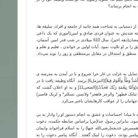
به انجام برساند؟
د از رسیدن به سن کمال یعنی 40 سالگی، و بعد از دستیابی به شناخت همه جانبه از جامعه و افراد، سلیقه ها،
ته شدنش به عنوان فردی صادق و امین(اموری که یک داعی
ضرورتاً به آن محتاج است) به پیامبری مبعوث گشت.درروزدوشنبه، ماه رمضان(دهه اخیر)، سال 610 میلادی در شب قدر امین آسمان-
ا بر او تلاوت نمود. آیات اولین بر خواندن ، تعلیم و تعلم و
نطق و استدلال در مقابل بی‌منطقی و زور را نوید می‌داد.
تمایل به عزلت در غار حرا شروع و با در آمدن به مدرسه ی
شب با نزول سوره مزمل ادامه یافت تا به مرحله ی(إِنَّ نَاشِئَةَ اللَّیلِ هِی أَشَدُّ وَطْأً وَأَقْوَمُ قِیلاً)[المزمل6] برسد. آنگاه وظیفه یافت تا در
مورد نعمت هدایت و اسلام که نعمت پروردگارش می باشد سخن بگوید(وَأَمَّا بِنِعْمَةِ رَبِّکَ فَحَدِّثْ)[الضحی11] و به او اعلان گشت که
ثیابک فطهر* والرجز فاهجر* ولاتمنن تسکثر* و لربک فاصبر)
انیان را از عواقب کارهایشان باخبر می‌کرد.
 تا مبادا احساسات و عشق به انجام دستور او را وادار به بی
 نبود، بنابراین رسول خدا(ص) براساس ضابطه حکمت، دعوت
رش خدیجه(رضی‌‌الله عنها) را به اسلام فراخواند وایمان
یامبر بودند، دعوت را لبیک گفتند . آنگاه پیامبر دعوت را به