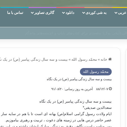
ربی
به شی کوردی
دانلود
گالری تصاویر
تماس با ما
ن‌، دوری وکناره‌گیری از راه خداست‌!
خانه
»
محمّد رسول الله
»
بیست و سه سال زندگی پیامبر (ص) در یک نگ
محمّد رسول الله
بیست و سه سال زندگی پیامبر (ص) در یک نگاه
۸۸/۱۲/۰۷
آخرین به روز رسانی: ۹۱/۰۸/۲۰
بیست و سه سال زندگی پیامبر (ص) در یک نگاه
سعدالدین صدیقی*
ایام ولادت رسول گرامی اسلام(ص) بهانه ای است تا با هم در سایه سار س
عصر حاضر درس هایی در زمینه های دعوت ، تربیت و رهبری بیاموزیم.
پس مناسب است نگاهی دقیق به زندگی مبارک ایشان داشته و در این نقطه