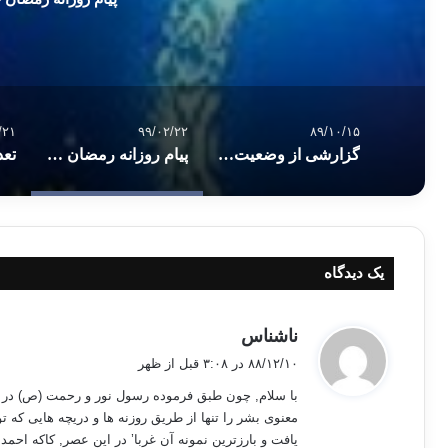
/۲۱
۹۹/۰۲/۲۲
۸۹/۱۰/۱۵
گزارشی از وضعیت حجاب در ترکیه پس از آزادی انتخاب حجاب
پیام روزانه رمضان – روز ۱۸
یک دیدگاه
گ
ناشناس
ف
۸۸/۱۲/۱۰ در ۳:۰۸ قبل از ظهر
ت
با سلام, چون طبق فرموده رسول نور و رحمت (ص) در ز
:
معنوی بشر را تنها از طریق روزنه ها و دریچه هایی که
یافت و بارزترین نمونه آن غربا’ در این عصر, کاکه احمد