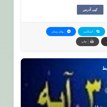
کپی آدرس
اسکایپ
پیام رسان
چاپ
بط
روز ۱۸