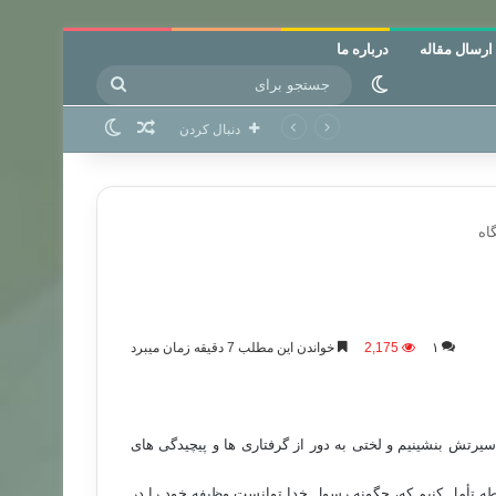
ارسال مقاله
درباره ما
جستجو
تغییر پوسته
برای
نوشته تصادفی
تغییر پوسته
دنبال کردن
اه
۱
2,175
خواندن این مطلب 7 دقیقه زمان میبرد
یرتش بنشینیم و لختی به دور از گرفتاری ها و پیچیدگی های
 تأمل کنیم که، چگونه رسول خدا توانست وظیفه خود را در