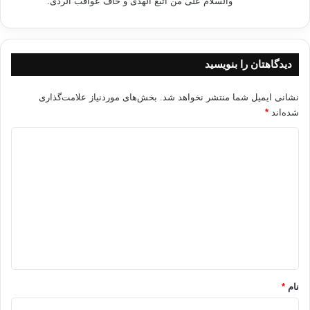
والسلام علی من اتبع الهدی و خاف عواقب الردی.
دوم قرن بیستم، با تأکید بر اصل شورا سازگاری اسلام و دموکراسی را
توضیح می دهد. وی در کتاب الحریات العامة فی الدولة الاسلامیه، چنین
هدفی را دنبال می کند. وی با اشاره به فراگیر بودن اصطلاح دموکراسی
و شمول آن نسبت به نظام های سیاسی متعددی، دو مفهوم مشخص
دیدگاهتان را بنویسید
برای دموکراسی نام می برد:
نظام حکومتی
نشانی ایمیل شما منتشر نخواهد شد.
بخش‌های موردنیاز علامت‌گذاری
مجموعه ای از نهادها که مأموریت آنها برآوردن دو نیاز بنیادین است:
شده‌اند
*
توانایی احراز خواست حقیقی اکثریت ملت در این باره که چه
د
کسی آنان را نمایندگی کند و چگونه بر آنان حکم براند. این خود
به معنای آزادی تشکیل احزاب، حق انتخاب، و رأی گیری آزادانه
ی
است.
د
فراهم آوردن ابزارهایی لازم که انجام عملی خواست های انتخاب
گ
کنندگان را از سوی نمایندگان، تأمین کند و به مردم این امکان را
بدهد که در صورت اخلال به این وظیفه کسانی دیگر را جایگزین
ا
این نمایندگان سازند. این نیز به معنای ایجاد سازوکارهایی برای
ه
نظارت بر حکومت و انتقال مسالمت آمیز قدرت به شیوه های
*
سامان یافته است که خود، بی گمان، بزرگ ترین دستاورد
دموکراسی و جوهره ی آن به شمار می رود.
نام
*
همان طور که ملاحضه می شود، در اندیشه ی غنوشی، دموکراسی به مفهوم