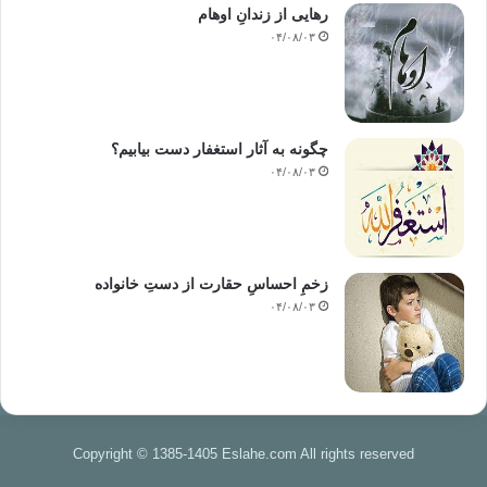
———————————–
رهایی از زندانِ اوهام
منبع: اسلام و دموکراسی مشورتی /نویسنده:منصور میراحمدی / انتشارات:
۰۴/۰۸/۰۳
نشر نی -1384
شورا اثبات سازگاری اسلام دموکراسی
چگونه به آثار استغفار دست بیابیم؟
۰۴/۰۸/۰۳
کپی آدرس
زخمِ احساسِ حقارت از دستِ خانواده
۰۴/۰۸/۰۳
Copyright © 1385-1405 Eslahe.com All rights reserved