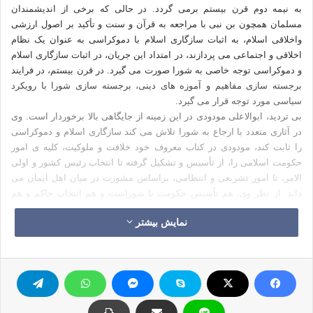
به نیمه دوم قرن بیستم برمی گردد. در حالی که برخی از اندیشمندان
مسلمان همچون بن نبی با مراجعه به قرآن و سنت و تأکید بر اصول ارزشی
واخلاقی اسلام، به اثبات سازگاری اسلام با دموکراسی به عنوان یک نظام
اخلاقی و اجتماعی می پردازند، در امتداد این جریان، در اثبات سازگاری اسلام
و دموکراسی توجه خاصی به شورا صورت می گیرد. در قرن بیستم، در فرایند
برجسته سازی مفاهیم و آموزه های دینی، برجسته سازی شورا با رویکرد
سیاسی مورد توجه قرار می گیرد.
بی تردید، ابوالاعلی مودودی در این زمینه از جایگاهی بالا برخوردار است. وی
در آثاری متعدد با ارجاع به شورا تلاش می کند سازگاری اسلام و دموکراسی
را ثابت کند، مودودی در کتاب معروف خود خلافت و ملوکیت، کلیه ی امور
حکومت اسلامی را، از تأسیس و تشکیل گرفته تا انتخاب رئیس کشور و اولی
الامر، تا امور تشریعی و انتظامی، براساس مشورت در میان اهل ایمان می
داند. از نظر وی، هم تأسیس حکومت با شوراست و هم انتخاب حاکم و هم
قانونگذاری. از این رو شورا از اهمیت زیادی برخوردار است. مودودی شورا را
نمایش بیشتر
یکی از قواعد اساسی حکومت اسلامی معرفی می کند که در آن نظام
حکومت از طریق مشورت باید به پیش رود. وی در ارائه ی استدلال بر مدعای
خود علاوه بر آیات شورا، به سیره ی خلفای راشدین اشاره می کند و می
نویسد:
خلفای راشدین در مورد انتظام و قانون ساری، کاری را بدون مشورت با
اشخاص و ذوات اهل الرأی انجام نمی دادند.