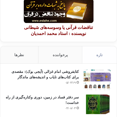
این وجه در بلاغت بالاترین شکل الزام آور است، یعنی اینکه شورا یک امر
قطعی است، در نتیجه نمی توان این کلام را بر استحباب حمل کرد؛ یعنی،
هرگاه خواستی مشورت کن یا هرگاه حاکم خواست مشورت کند و هرگاه
نخواست مشورت نکند. در امر، مفهوم الزام وجود دارد.
محمد حسن الامین، سپس به انعطاف پذیری شورا نسبت به شرایط زمانی و
تناقضات قرآنی یا وسوسه‌های شیطانی
مکانی می پردازد. به عقیده ی وی، به کارگیری شورای اهل حل و عقد در
نویسنده : استاد محمد احمدیان
دوران پیامبر(ص) متناسب با زمان وی بوده است و از این رو، شکل شورا
قابل تغییر است. براین اساس، شورا در دوران معاصر نیز نیازمند به کارگیری
ابزارها و سازوکارهای مناسب و متناسب است. از نظر وی، دموکراسی
مناسب ترین سازوکار شورا در دوران معاصر است. به گفته ی وی:
تازه
پرخواننده
نظرها
براین اساس چگونه می توان بین اصطلاح شورا و اصطلاح دموکراسی جدا
کرد؟ پس هنگامی که با نظر دقیق به این مطلب برسیم که شورا بر حاکم
اسلامی الزام آور است، واینکه هنگامی که او بخواهد شورا را در جهان پهناور
کتابفروشی امام غزالی (آیجی بوک): مقصدی
اسلامی پیاده کند باید برای آن سازوکار دقیق و گسترده ای تأسیس نماید، و
برای کتاب‌های نایاب و اندیشه‌های ماندگار
این سازوکار آیا ممکن است با آنچه که امروزه، نظام دموکراسی نامیده می
۰۵/۰۳/۱۹
شود، متفاوت باشد؟
بنابراین، نخست اینکه دموکراسی یک دستاورد بشری است و دوم، شورا
سر دفتر فساد در زمین‌، دوری وکناره‌گیری از راه
واجب و الزام آور است، سوم، پژوهش شورا مستلزم به کارگیری سازوکاری
خداست‌!
مناسب است و چهارم، دموکراسی به عنوان دستاوردی بشری، مهم ترین
۰۴/۰۸/۰۳
سازوکار پژوهش شورا در دوران معاصر است.