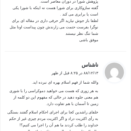
پژوهش شورا در دوران معاصر است.
تأکید می کند:
گفته سازوکاری برای شورا هست نه اینکه با شورا یکی
جامعه ای که در آن همه ی افراد خلیفه اند و حقی مساوی برای شرکت
است یا برابری می کند .
در خلافت دارند، نمی تواند هیچ گونه تقسیم طبقاتی یا تفاوت خونی و
لطفا باز جوش نیارید اگر حرفی داری در مقاله ای برای
یا موقعیت اجتماعی را تحمل کند. در چنین جامعه ای همه ی افراد از
نوگرا بفرست حتمت می زارندش چون پیداست اونا مثل
موقعیت و شرایط مساوی برخوردارند.
شما تنگ نظر نیستند
در چنین جامعه ای هیچ فردی و یا هیچ گروهی از افراد رنج وجود تمایز
موفق باشی
خونی، موقعیت اجتماعی و یا حرفه ای را که ممکن است به هر صورت
رشد استعدادهای فردی او را به تعویق اندازد و یا مانع تکامل شخصیت
او شود، متحمل نخواهد شد. همگان از فرصت های مساوی برای
گ
ناشناس
پیشرفت برخوردار خواهند بود.
ف
در چنین جامعه ای محلی برای دیکتاتوری یک فرد یا گروهی از افراد
۸۸/۱۲/۱۳ در ۸:۲۵ قبل از ظهر
ت
وجود ندارد. زیرا در این اجتماع هر کسی خود، خلیفه نیز هست.
والله شما از فهم اسلام بهره ای نبرده اید.
:
به هر زوری که هست می خواهید دموکراسی را با شوری
بنابراین از نظر مودودی، شورا و نیابت عامه(خلافت) جایگاهی برای
هم معنی جلوه دهید در حالی که مفهوم این دو کلمه از
حکومت در اسلام ترسیم می کند که در آن دموکراسی حقیقی یافت می
زمین تا آسمان با هم تفاوت دارد.
شود. در این دموکراسی، به عقیده ی مودودی، رابطه ی فرد و جامعه به
گونه ای تنظیم شده است که نه بر شخصیت فرد نقصان یا فسادی تحمیل
خلفای راشدین کجا برای اجرای احکام اسلام گفتند بستگی
شود و نه فرد مجاز است قید خود را تا بدان حد افزایش دهد که مضر به
به رأی اکثریت دراد و اگر اکثریت مردم چیزی غیر از حکم
حال جامعه شود.
خداوند را طلب کردند ما هم آن را اجرا می کنیم؟!
راشد الغنوشی(1941)، از جمله نوگرایان دینی دیگر است که در نیمه ی