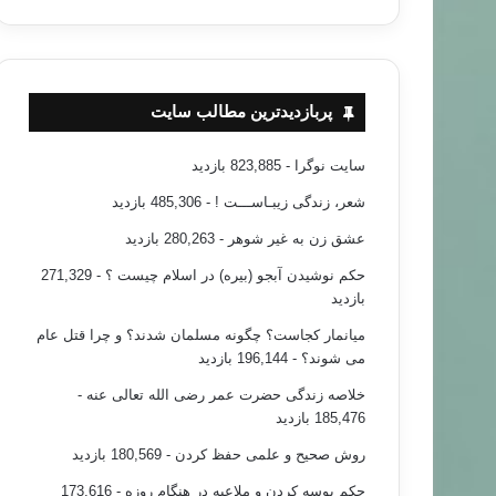
پربازدیدترین مطالب سایت
سایت نوگرا
- 823,885 بازدید
شعر، زندگی زیبـاســـت !
- 485,306 بازدید
خبر های جدید
عشق زن به غیر شوهر
- 280,263 بازدید
حکم نوشیدن آبجو (بیره) در اسلام چیست ؟
- 271,329
۹۲/۰۸/۲۵
بازدید
یس مصر در تامین امنیت جانی کودکان
میانمار کجاست؟ چگونه مسلمان شدند؟ و چرا قتل عام
می شوند؟
- 196,144 بازدید
خلاصه زندگی حضرت عمر رضی الله تعالی عنه
-
185,476 بازدید
روش صحیح و علمی حفظ کردن
- 180,569 بازدید
حکم بوسه کردن و ملاعبه در هنگام روزه
- 173,616