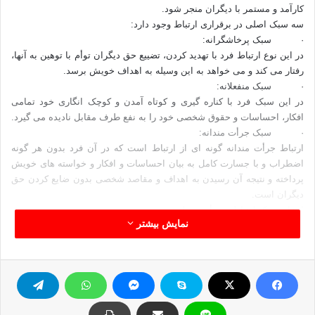
کارآمد و مستمر با دیگران منجر شود.
سه سبک اصلی در برقراری ارتباط وجود دارد:
·
سبک پرخاشگرانه:
در این نوع ارتباط فرد با تهدید کردن، تضییع حق دیگران توأم با توهین به آنها،
رفتار می کند و می خواهد به این وسیله به اهداف خویش برسد.
·
سبک منفعلانه:
در این سبک فرد با کناره گیری و کوتاه آمدن و کوچک انگاری خود تمامی
افکار، احساسات و حقوق شخصی خود را به نفع طرف مقابل نادیده می گیرد.
·
سبک جرأت مندانه:
ارتباط جرأت مندانه گونه ای از ارتباط است که در آن فرد بدون هر گونه
اضطراب و با جسارت کامل به بیان احساسات و افکار و خواسته های خویش
پرداخته و نتیجه آن رسیدن به اهداف و مقاصد شخصی بدون ضایع کردن حق
دیگران است.
اجزای سبک ارتباطی جرأت مندانه:
نمایش بیشتر
باورها:
§
باور به اینکه هم خود و هم دیگران خوب هستند.
سبک ارتباطی:
§
شنونده فعال و کارآمد بودن
§
بیان محدودیت ها و انتظارات و خواسته های خود در اولین فرصت
بطور صادقانه و مستقیم.