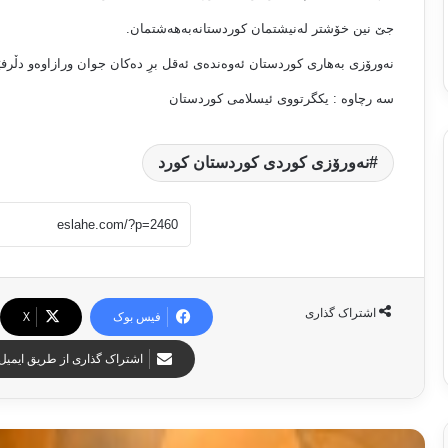
جێ نین خۆشتر له‌نیشتمان كوردستانه‌به‌هه‌شتمان.
نه‌ورۆزى به‌هارى كوردستان ئه‌وه‌نده‌ى ئه‌قل برِ ده‌كان جوان ورازاوه‌و دڵرفێن
سه رچاوه : یکگرتووی ئیسلامی کوردستان
نه‌ورۆزى كوردى کوردستان کورد
اشتراک گذاری
فیس بوک
X
اشتراک گذاری از طریق ایمیل