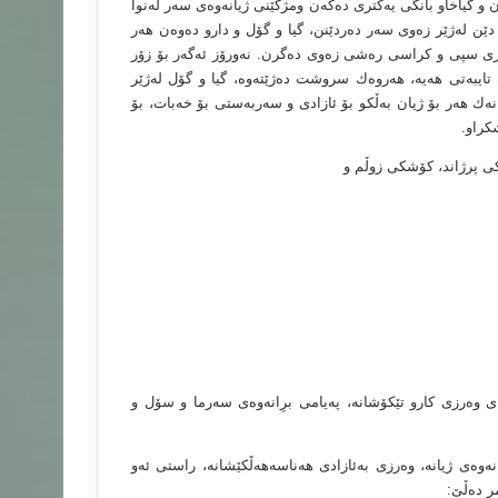
ن و گیاخاو بانگى یه‌كترى ده‌كه‌ن ومژگێنى ژیانه‌وه‌ى سه‌ر له‌نوآ
دێن له‌ژێر زه‌وى سه‌ر ده‌ردێنن، گیا و گۆل و دارو ده‌وه‌ن هه‌ر
ه‌فرى سپى و كراسى ره‌شى زه‌وى ده‌گرن. نه‌ورۆز ئه‌گه‌ر بۆ زۆر
ایبه‌تى هه‌یه‌، هه‌روه‌ك سروشت ده‌ژێته‌وه‌، گیا و گۆل له‌ژێر
، نه‌ك هه‌ر بۆ ژیان به‌ڵكو بۆ ئازادى و سه‌ربه‌ستى بۆ خه‌بات، بۆ
شكراو.
حاكى پرژاند، كۆشكى زوڵم و
اى وه‌رزى كارو تێكۆشانه‌، په‌یامى برِانه‌وه‌ى سه‌رما و سۆل و
انه‌وه‌ى ژیانه‌، وه‌رزى به‌ئازادى هه‌ناسه‌هه‌ڵكێشانه‌، راستى ئه‌و
ر ده‌ڵێ: