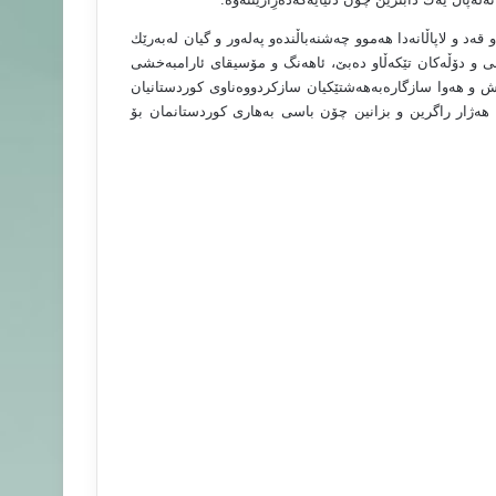
ه‌د و لاپاڵانه‌دا هه‌موو چه‌شنه‌باڵنده‌و په‌له‌ور و گیان له‌به‌رێك
كانى و دۆڵه‌كان تێكه‌ڵاو ده‌بێ، ئاهه‌نگ و مۆسیقاى ئارامبه‌خشى
كه‌ش و هه‌وا سازگاره‌به‌هه‌شتێكیان سازكردووه‌ناوى كوردستانیان
 هه‌ژار راگرین و بزانین چۆن باسى به‌هارى كوردستانمان بۆ