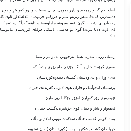
له‌ناو ئه‌م گیا و زه‌مه‌ند و دارو ده‌وه‌ن، چیاى سه‌خت و لووتكه‌و خرِ و دولڕ و ق
ده‌بیندرێن كه‌به‌قاسپه‌و زیرِه‌و سیر و جووكه‌و جریوه‌یان كه‌له‌گه‌لڕ ئاوى 
روحیان لێ دێته‌به‌ر گوێ. ئه‌م سروشته‌رازاوه‌یه‌ئه‌و ئاهه‌نگه‌دڵگره‌و ئه‌م 
لێ ناوه‌. ده‌با لێره‌دا گوێ بۆ هه‌ستى ناسكى خولیاى كوردستان مامۆستا
ده‌كا:
زستان رۆیى سه‌رما نه‌ما ده‌رچووین له‌ناو مژ و ته‌ما
سه‌رى كوێستا خال به‌ڵه‌كه‌ جێژنێ مام رێوى و ده‌ڵه‌كه‌
به‌بێ وژان و بێ وه‌ستان گشتیان دێنه‌وه‌كوردستان
پرسیمان له‌قوڵینگ و قازان هۆى لالۆلى گه‌رِیده‌ى چازان
ئێوه‌زه‌وى زۆر گه‌رِاون له‌زۆر جێگادا زۆر ماون
له‌هه‌وار و شار و دێیان كوێ خۆشتره‌له‌گشت جێیان؟
پێیان كوتین كه‌سى خاڵان شه‌كه‌ت بووین له‌لاق و باڵان
جیهانمان گشت پشكنیوه‌ وه‌ك ( كوردستان ) مان نه‌دیوه‌