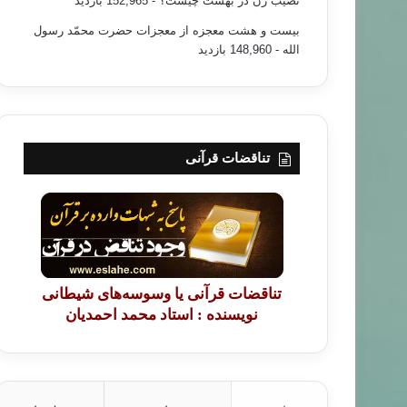
نصیب زن در بهشت چیست؟
- 152,965 بازدید
بیست و هشت معجزه از معجزات حضرت محمّد رسول
الله
- 148,960 بازدید
تناقضات قرآنی
تناقضات قرآنی یا وسوسه‌های شیطانی
نویسنده : استاد محمد احمدیان