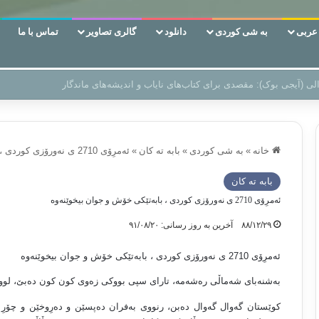
ربی
به شی کوردی
دانلود
گالری تصاویر
تماس با ما
ن‌، دوری وکناره‌گیری از راه خداست‌!
خانه
»
به شی کوردی
»
بابه ته كان
»
ئه‌مرِۆى 2710 ى نه‌ورۆزى كوردى ، بابه‌تێكى خۆش و جوان بيخوێنه‌وه‌
بابه ته كان
ئه‌مرِۆى 2710 ى نه‌ورۆزى كوردى ، بابه‌تێكى خۆش و جوان بيخوێنه‌وه‌
۸۸/۱۲/۲۹
آخرین به روز رسانی: ۹۱/۰۸/۲۰
ئه‌مرِۆى 2710 ى نه‌ورۆزى كوردى ، بابه‌تێكى خۆش و جوان بيخوێنه‌وه‌
به‌شنه‌باى شه‌ماڵى ره‌شه‌مه‌، تاراى سپى بووكى زه‌وى كون كون ده‌بێ، لوو
كوێستان گه‌وال گه‌وال ده‌بن، رنووى به‌فران ده‌پسێن و ده‌رِوخێن و چۆرِ چۆر