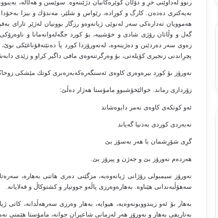
رنوو له‌داوێنى خرِ و دۆڵان كوێره‌كانیان دژێننه‌وه‌. سوێسن و هه‌ڵاڵه‌، به‌یبوو
به‌یه‌كترى ده‌ده‌ن. كارگ و كورِاده‌، رێواس و شلێر، مه‌ندۆك و بیزا به‌خۆدا 
هه‌موویان ته‌داره‌كى سه‌ر له‌نوێى ژیانه‌وه‌و رزگار بوونیان له‌ژێر تاراى ب
گه‌ل و وڵاتان رۆژى شادى و خۆشییه‌، بۆ كورد جگه‌له‌وانه‌مانا و ناوه‌رۆكى ت
زه‌وى سه‌ر ده‌ردێنن و ده‌ژینه‌وه‌، له‌نه‌ورۆزدا كورد پآ ده‌نێته‌قۆناغێكى نوێ
پچرِاندنى زنجیرى كۆیله‌تى، بۆ وه‌رگرتنه‌وه‌ى مافى داگیر كراو و زێدى دابه‌
نه‌ورۆز بۆ كورد بیره‌وه‌رى كاوه‌ى ئه‌سنگه‌ره‌كه‌به‌زه‌برى كوتك مێشكى زو
زۆردارى رماند. خوالێخۆشبوو مامۆستا هه‌ژار ده‌ڵێ:
ئه‌و كوتكه‌ى كاوه‌ى نه‌مر دایوه‌شاند
نه‌به‌ردى كوردى به‌دنیا گه‌یاند
گرِى شۆرِشمان با هه‌ر به‌سۆز بێ
هه‌رده‌م نه‌ورۆز بێ و جه‌ژن و پیرۆز بێ.
نه‌ورۆز سیمبولى رۆژانى ژیانه‌وه‌یه‌، مزگێنى ده‌رى هاتنى به‌هاره‌، سه‌ره‌ت
سه‌هۆڵبه‌ندانى هێناوه‌. به‌هاره‌وه‌رزى پاڵه‌و جووتیار و كشتوكاڵ و فه‌لایانه‌.
به‌هار بۆ ئه‌و زیندووبونه‌وه‌یه‌، هیوایه‌، به‌هار وه‌رزى سه‌رهه‌ڵدانه‌، كاتى ژی
به‌تاریفى به‌هار و نه‌ورۆز هه‌ر له‌زمانى شاعیران جوانه‌، مامۆستا هێمنى نه‌م