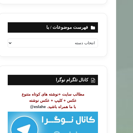
فهرست موضوعات / با
ف
ه
ر
س
ت
م
و
کانال تلگرام نوگرا
ض
و
مطالب سایت +نوشته های کوتاه متنوع
ع
عکس + کلیپ + عکس نوشته
ا
با ما همراه باشید.
eslahe@
ت
/
ب
ا