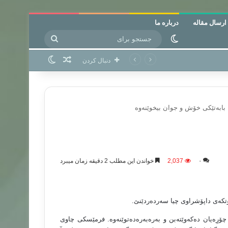
ارسال مقاله
درباره ما
جستجو
تغییر پوسته
برای
نوشته تصادفی
تغییر پوسته
دنبال کردن
۰
2,037
خواندن این مطلب 2 دقیقه زمان میبرد
تكه‌ى داپۆشراوى چیا سه‌رده‌ردێنێ.
ِه‌یان ده‌كه‌وێته‌بن و به‌ره‌به‌ره‌ده‌توێنه‌وه‌. فرمێسكى چاوى