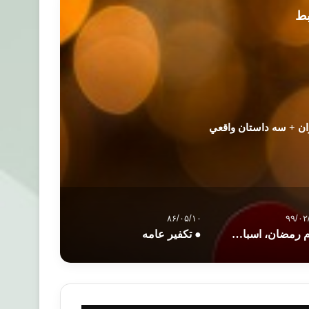
بط
ن + سه داستان واقعي
۸۶/۰۵/۱۰
۹۹/۰۲
پیام رمضان، اسباب و عوامل تقوا – ٧
● تکفیر عامه