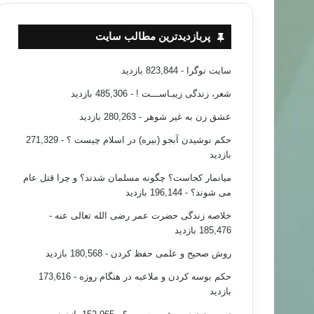
پربازدیدترین مطالب سایت
سایت نوگرا
- 823,844 بازدید
شعر، زندگی زیبـاســـت !
- 485,306 بازدید
عشق زن به غیر شوهر
- 280,263 بازدید
حکم نوشیدن آبجو (بیره) در اسلام چیست ؟
- 271,329
بازدید
میانمار کجاست؟ چگونه مسلمان شدند؟ و چرا قتل عام
می شوند؟
- 196,144 بازدید
خلاصه زندگی حضرت عمر رضی الله تعالی عنه
-
185,476 بازدید
روش صحیح و علمی حفظ کردن
- 180,568 بازدید
حکم بوسه کردن و ملاعبه در هنگام روزه
- 173,616
بازدید