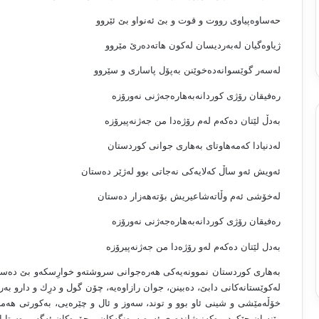
حه‌ساوه‌پیاوى رووت و قوت و بێ ئه‌نواو بێ ئێروو
ژیاوه‌گیان له‌به‌ردیسان له‌كون هاته‌ده‌رێ مێروو
له‌سه‌ر گوێسوانه‌ده‌خوێنن به‌پۆل پاسارى و سێروو
ره‌فیقان رۆژى كوردانه‌به‌هاره‌جه‌ژنى نه‌ورۆزه‌
به‌دڵ لێتان ده‌كه‌م له‌م رۆژه‌دا من جه‌ژنه‌پیرۆزه‌
له‌دنیادا كه‌مه‌هاوتاى به‌هارى جوانى كوردستان
ئه‌ویش ئه‌و ساڵ كه‌لایه‌كى نه‌جاتى بوو له‌ژێر ده‌ستان
له‌خۆشى ئه‌م وڵاته‌شاعیریش بۆته‌هه‌زار ده‌ستان
ره‌فیقان رۆژى كوردانه‌به‌هاره‌جه‌ژنى نه‌ورۆزه‌
به‌دل لێتان ده‌كه‌م له‌و رۆژه‌دا من جه‌ژنه‌پیرۆزه‌
به‌هارى كوردستان نموونه‌یه‌كى هه‌ره‌جوانى سروشته‌و خوارِسكه‌و بێ ده‌سكاری
له‌كوێستانه‌كانى دابێ، ده‌بینن، جوان رازاوه‌یه‌، چۆن گول و درِك و دارو به‌ر
خۆڵه‌مێشى و شینى ئاو بوو و توند، سه‌وز و ئال و چێره‌یى، به‌كورتى هه‌مه‌ر
وێنه‌یان چێكردووه‌كه‌نیشانده‌رى ئه‌وه‌یه‌ره‌نگه‌كان و جۆره‌كان ئه‌گه‌ر وه‌ستایانه