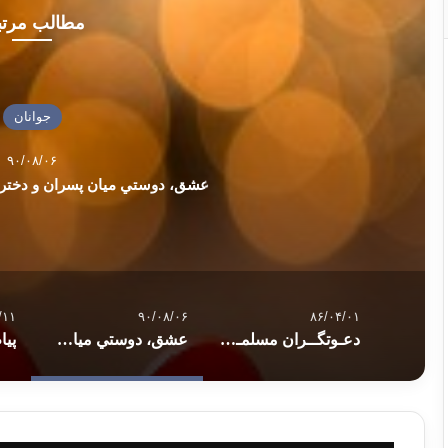
مطالب مرت
جوانان
۹۰/۰۸/۰۶
عشق، دوستي ميان پسران و دخترا
/۱۱
۹۰/۰۸/۰۶
۸۶/۰۴/۰۱
دعـوتگــران مسلمـان در اطاعت الله
عشق، دوستي ميان پسران و دختران + سه داستان واقعي