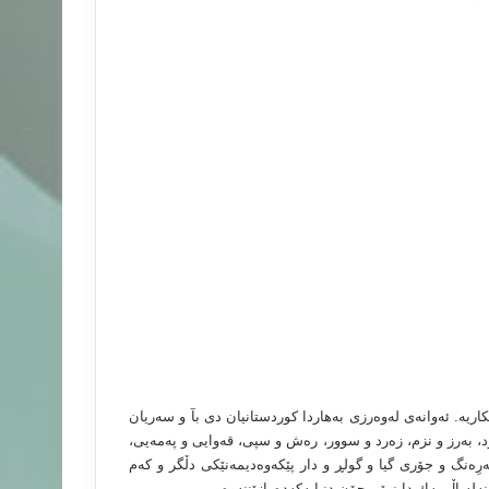
ه‌. ئه‌وانه‌ى له‌وه‌رزى به‌هاردا كوردستانیان دى بآ و سه‌ریان
د، به‌رز و نزم، زه‌رد و سوور، ره‌ش و سپى، قه‌وایى و په‌مه‌یى،
ِه‌نگ و جۆرى گیا و گولڕ و دار پێكه‌وه‌دیمه‌نێكى دڵگر و كه‌م
‌له‌پاڵ یه‌ك دابنرێن چۆن دنیایه‌كه‌ده‌رِازێننه‌وه‌.