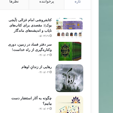
تازه
پرخواننده
نظرها
کتابفروشی امام غزالی (آیجی
بوک): مقصدی برای کتاب‌های
دعوت و داعی
نایاب و اندیشه‌های ماندگار
۰۵/۰۳/۱۹
۸۶/۰۴/۰۱
سر دفتر فساد در زمین‌، دوری
گــران مسلمـان در اطاعت الله
وکناره‌گیری از راه خداست‌!
۰۴/۰۸/۰۳
رهایی از زندانِ اوهام
۰۴/۰۸/۰۳
چگونه به آثار استغفار دست
بیابیم؟
۰۴/۰۸/۰۳