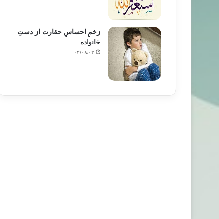
زخمِ احساسِ حقارت از دستِ
خانواده
۰۴/۰۸/۰۳