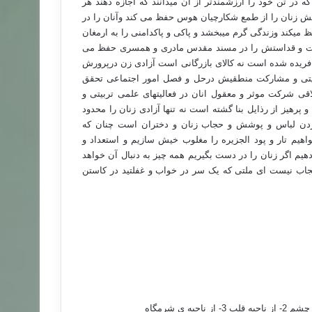
که در تن خود را ارزشمندتر از آن میدانند که اجازه دهند هر
شش زنان را از طمع شکارچیان هوس حفظ می کند وآنان را در
میکند وزندگی گرم میبخشد و پاکی و پاکدامنی را به ارمغان
عظمت و قداستش را در مسند مقدس مادری و همسری حفظ می
 نیافریده شده است نه کالای بازرگانی است آزادی زن درپرورش
بیتی و مشارکت منطقیش درحل و فصل امور اجتماعی تحقق
 شرکت موثر و معقول انان در فعالیتهای علمی تربیتی و
یز از رذایل بنا گشته است نه تنها آزادی زنان را محدود
 بردن لباس و پوشش و حجاب زنان و دختران است چنان که
واهیم تار و پود الجزیره را مغلوب خیش سازیم و استعداد و
دهیم اگر زنان را در دست بگیریم همه چیز به دنبال آن خواهد
 نیست ای ملتی که یک سر در خواب و غفلتید در کاستن