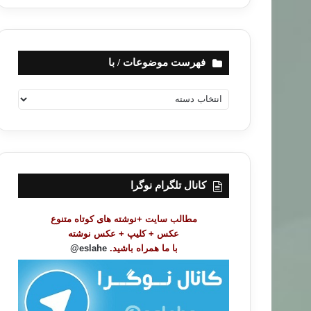
فهرست موضوعات / با
ف
ه
ر
س
ت
م
و
کانال تلگرام نوگرا
ض
و
مطالب سایت +نوشته های کوتاه متنوع
ع
عکس + کلیپ + عکس نوشته
ا
با ما همراه باشید.
eslahe@
ت
/
ب
ا