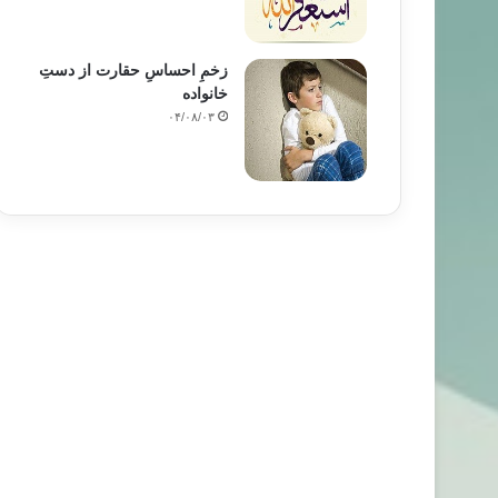
زخمِ احساسِ حقارت از دستِ
خانواده
۰۴/۰۸/۰۳