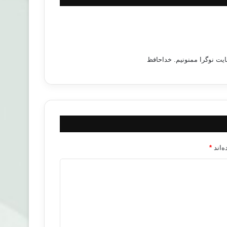
یت نوگرا ممنونیم. خداحافظ
‌اند
*