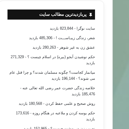
پربازدیدترین مطالب سایت
سایت نوگرا
- 823,844 بازدید
شعر، زندگی زیبـاســـت !
- 485,306 بازدید
عشق زن به غیر شوهر
- 280,263 بازدید
حکم نوشیدن آبجو (بیره) در اسلام چیست ؟
- 271,329
بازدید
میانمار کجاست؟ چگونه مسلمان شدند؟ و چرا قتل عام
می شوند؟
- 196,144 بازدید
خلاصه زندگی حضرت عمر رضی الله تعالی عنه
-
185,476 بازدید
روش صحیح و علمی حفظ کردن
- 180,568 بازدید
حکم بوسه کردن و ملاعبه در هنگام روزه
- 173,616
بازدید
نصیب زن در بهشت چیست؟
- 152,965 بازدید