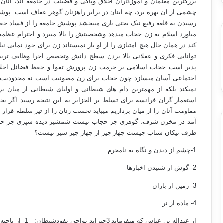
بزرگترین معلمان و آموزگاران اخلاق وپاکی و فضیلت در جامعه اند، آنان 
چشمی از ان بهره برد، چه اینان در برابر راهزنان گوهر عفاف است .پو
رسیدن به قلعه رفیع نیک بختی یاری میبخشد پوشش جامعه را از فساد حفظ 
میاورد اسلام به زن حجاب میدهد وشخصیتش را بالا میبرد و احترام 
کند در همان حال هیچ امتیازی را از او باز نمیستاند زن برای خود نمایی
توانایی فکری و عقلانی بالا بردن سطح دانش وتخصص اجرا وظایف تر
پذیر است حجاب اسلامی بر حرمت زن پرورش تقوا و حفظ فضائل اخلاقی
اجتماعی آسان میسازد چون حجاب برای زن مصونیت است نه محدودیت و پره
نمیکند بلکه از مهمترین دام های شیطانی و اولیای شیطانی از میان
استعمار گران فرانسه برای تسلط بر الجزایر به این نتیجه رسید اگر بخ
مقاومت آنان را از میان برداریم میباید نخست زنان را از تیر سلطه قرار 
آمد در مخزن شرف، گوهری جز حجاب نیست شمشیر دیده سپری جز حجاب
ظرف نیکان شتاب چیست چهار چیز از چهار چیز سیر نیست؟
1-چشم از دیدن و نگاه به نامحرم
2- گوش از شنیدن اخبارها
3- زمین از باران
4- ماده از نر
از عبداله بن عباس که میفرماید 3چیزاند نواحی نفوذشیطان: 1- از ناحیه چشم 2- از ناحیه قلب 3- از ناحیه ی شرمگاه