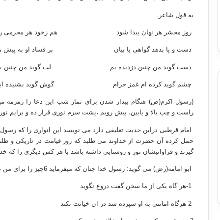
به قول شاعر:
روز محشر هر نهان پیدا شود هم زخود هر مجرمی رسو
دست و پا بدهد گواهی با بیان بر فساد او به پیش مس
دست گوید من چنین دزدیده یم لب گوید من چنین بوس
چشم گوید کرده ام غمز حرام گوش گوید بشنیده ایم سو
(رسول اکرم(ص) هنگام بیدار شدن برای نماز شب این دعا را زمزمه م
راست و چپ بالا و پایین، پیش رویم ،پشت سرم نوری قرار ده و برایم نور 
امام قرطبی دراین حدیث تعلیقی دارد می نویسد این انواری را که رسول
حمل کرده آن حضرت از خداوند می طلبد که روز قیامت در تاریکی و ظلمتی
گیرند و فراوانیشان نور و روشنایی داشته باشد با هر کس دیگری را که خداو
ابو امامه(رض) می گوید: رسول خدا چنان که میفرماید 6چیز را برای من ضمانت کنید من برای شما بهشت را تضمین خواهم کرد:
1-هر گاه یکی از ما سخن گفت دروغ نگوید
-2 هرگاه امانتی به او سپرده شد در ان خیانت نکند