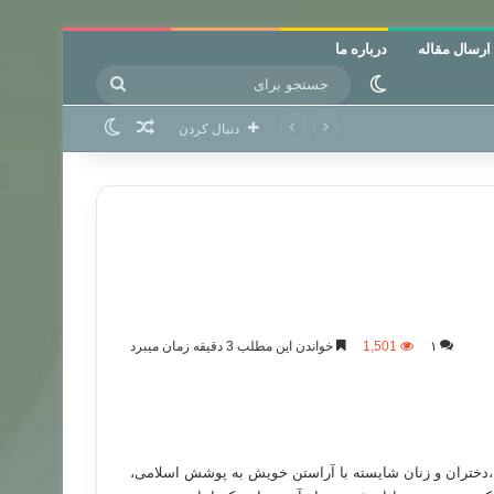
ارسال مقاله
درباره ما
جستجو
تغییر پوسته
برای
نوشته تصادفی
تغییر پوسته
دنبال کردن
۱
1,501
خواندن این مطلب 3 دقیقه زمان میبرد
ختران و زنان شایسته با آراستن خویش به پوشش اسلامی،