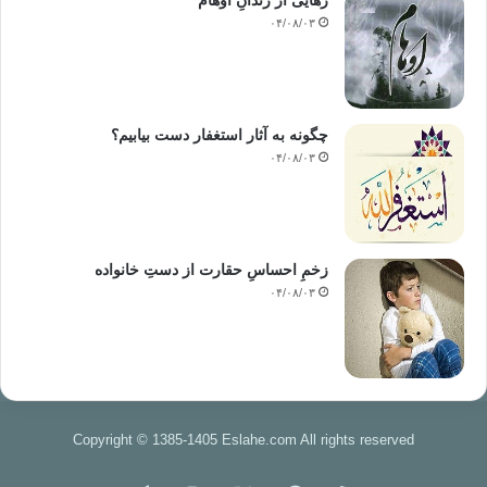
رهایی از زندانِ اوهام
۰۴/۰۸/۰۳
چگونه به آثار استغفار دست بیابیم؟
۰۴/۰۸/۰۳
زخمِ احساسِ حقارت از دستِ خانواده
۰۴/۰۸/۰۳
Copyright © 1385-1405 Eslahe.com All rights reserved