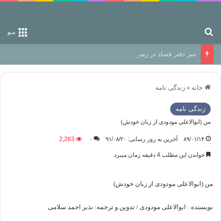
جستجو برای
منو
سر دفتر فساد در زمین‌، دوری وکناره‌گیری از راه خداست‌!
خانه
»
زندگی نامه
زندگی نامه
من (ابوالاعلی مودودی از زبان خودش)
۸۹/۰۱/۱۴
آخرین به روز رسانی: ۹۱/۰۸/۲۰
۰
2,263
خواندن این مطلب 4 دقیقه زمان میبرد
من (ابوالاعلی مودودی از زبان خودش)
نويسنده : ابوالاعلی مودودی / تدوین و ترجمه: نذیر احمد سلامی