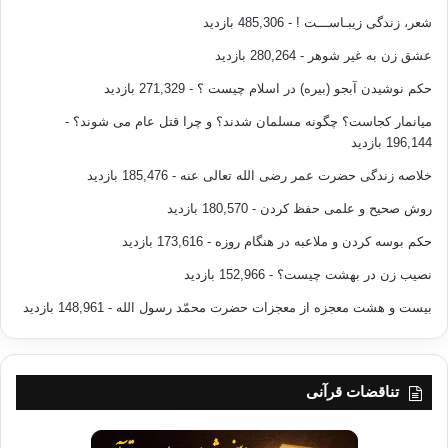
شعر، زندگی زیبـاســـت !
- 485,306 بازدید
عشق زن به غیر شوهر
- 280,264 بازدید
حکم نوشیدن آبجو (بیره) در اسلام چیست ؟
- 271,329 بازدید
میانمار کجاست؟ چگونه مسلمان شدند؟ و چرا قتل عام می شوند؟
-
196,144 بازدید
خلاصه زندگی حضرت عمر رضی الله تعالی عنه
- 185,476 بازدید
روش صحیح و علمی حفظ کردن
- 180,570 بازدید
حکم بوسه کردن و ملاعبه در هنگام روزه
- 173,616 بازدید
نصیب زن در بهشت چیست؟
- 152,966 بازدید
بیست و هشت معجزه از معجزات حضرت محمّد رسول الله
- 148,961 بازدید
تناقضات قرآنی