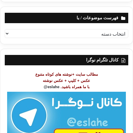
فهرست موضوعات / با
کپی آدرس
ف
ه
ر
س
ت
کانال تلگرام نوگرا
م
و
مطالب سایت +نوشته های کوتاه متنوع
ض
عکس + کلیپ + عکس نوشته
و
با ما همراه باشید.
eslahe@
ع
ا
ت
/
ب
ا