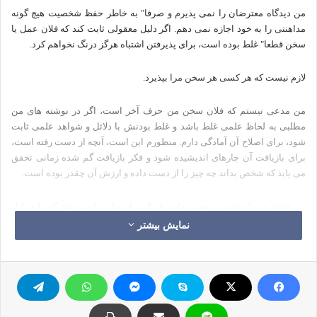
من دیدگاه معترضان را نمی پذیرم و صرفا" به خاطر حفظ شخصیت هیچ گونه
مداهنتی را به خود اجازه نمی دهم. اگر دلیل معقولی ثابت کند که فلان عمل یا
سخن قطعا" غلط بوده است، برای پذیرفتن اشتباه هرگز درنگ نخواهم کرد.
لازم نیست که هر کسی هر سخن مرا بپذیرد.
من مدعی نیستم که فلان سخن من حرف آخر است، اگر در نوشته های من
مطلبی به لحاظ علمی غلط باشد و غلط بودنش با دلائل و شواهد علمی ثابت
شود، برای اصلاح آن آمادگی دارم. منظورم این است، آنچه از دست رفته است،
برای بازیافت آن چاره­ای اندیشیده شود و فکر بازیافت گم شده زمانی تحقق
می یابد که شخص بداند چه چیز را از دست داده و ارزش آن چقدر بوده است.
من خودم می اندیشم و دوست دارم هر کس از میان ما بیندیشد که ما چرا از
رحمت های خداوند محروم شده­ایم؟
نمایش بیشتر
من تشنه­ی علم هستم، این تشنگی را غیر از خداوند، کسی دیگری نمی تواند
سیراب کند. هزاران نقص و کوتاهی در عقل و فهم من وجود دارد، علاج آنها فقط
و فقط در دست خداوند است. دل من بی قرار و روح من مضطرب است. دماغ
من آرامش ندارد، تنها خداوند قادر به مداوای و معالجه­ی این بیماری است.