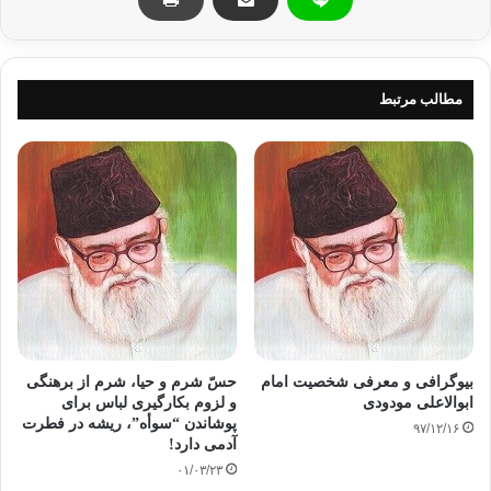
کناهان، مرا احاطه کرده اند، صدها کوتاهی و خامی در اعمال من وجود دارد.
ضعف و ناتوانی های جبلّی من، مانع از تبعیت از مرضیات خداوند هستند، جز
خداوند کسی نیست که این عیوب مرا اصلاح کند و توفیق اعمال نیکو بخشد. من
از او طالب اخلاص هستم از او سلامت فکر و درستی اندیشه را مسئلت دارم
.
توفیق حب فی الله و بعض فی الله
را از او می خواهم. من از او می خواهم مرا
مطالب مرتبط
از بندگانش بی نیاز و نیازمند خودش گرداند. می خواهم که پیوند محبت و خوف
مرا از دیگران ببرد و با خودش گره زند و به من چنان قدرت و توفیق عنایت کند
که بتوانم در خدمت به اسلام و مسلمین دین خودم را ادا کرده باشم.
پدر گرامی­ام به بهترین وجه مرا تربیت و پرورش داده بود. او با زبان بسیار شیوا و
باعفت با اشراف دهلی سخن می گفت. او از همان کودکی من مراقب بود که
زبان و لهجه من خراب نشود.
من شخصا" دوست دارم که انسان یا گروهی از مردم صرفا" به منظور بهتر شدن
جامعه جان بدهند. زندانی شوند و مشکلات سختی را تحمل کنند اما نمی پسندم
که کسی برای رسیدن به اهداف عالی عزت نفسش را از دست بدهد پر ستیزش
بیوگرافی و معرفی شخصیت امام
حسّ شرم و حیا، شرم از برهنگی
را از بین برد یا از فطرت و روحش محروم بماند.
ابوالاعلی مودودی
و لزوم بکارگیری لباس برای
پوشاندن “سوأه”، ریشه در فطرت
۹۷/۱۲/۱۶
آدمی‌ دارد!
فرزندان هم نعمت خداوند و هم امانت او هستند در ازای نعمت باید سپاس گفت
و مسؤلیت نعمت را باید شناخت.
۰۱/۰۳/۲۳