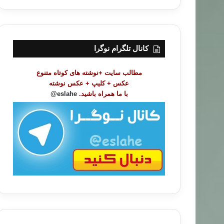
ر
س
ت
م
و
کانال تلگرام نوگرا
ض
و
مطالب سایت +نوشته های کوتاه متنوع
ع
عکس + کلیپ + عکس نوشته
ا
با ما همراه باشید.
eslahe@
ت
/
ب
ا