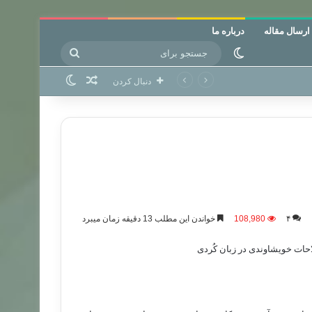
ارسال مقاله
درباره ما
جستجو
تغییر پوسته
برای
نوشته تصادفی
تغییر پوسته
دنبال کردن
۴
108,980
خواندن این مطلب 13 دقیقه زمان میبرد
احات خویشاوندی در زبان كُردی