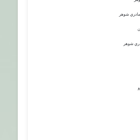
امادري شوهر
ن
دري شوهر
و