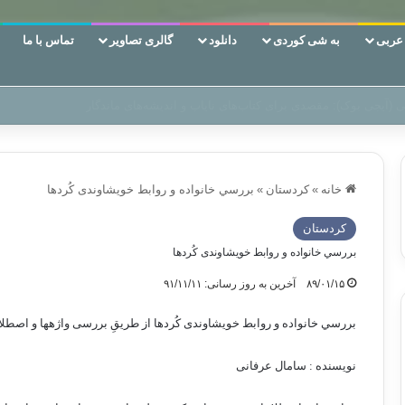
ربی
به شی کوردی
دانلود
گالری تصاویر
تماس با ما
‌، دوری وکناره‌گیری از راه خداست‌!
خانه
»
كردستان
»
بررسي خانواده و روابط خویشاوندی کُردها
كردستان
بررسي خانواده و روابط خویشاوندی کُردها
۸۹/۰۱/۱۵
آخرین به روز رسانی: ۹۱/۱۱/۱۱
بررسي خانواده و روابط خویشاوندی کُردها از طریقِ بررسی واژه­ها و اصطل
نويسنده : سامال عرفانی