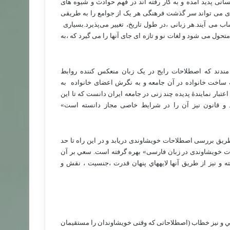
سانی پدید آمده و به کار رفته اند در فهم حوادث و شیوه های
 ای می تواند سر گذشت فرهنگی هر یک از جوامع را به طریقی
اب می آیند.هر زبانی ،در طول تاریخ، تغییر می‌پذیرد.بسیاری
تحول می شود و لغات نو و تازه ای جای آنها را می گیرد که ،به
ندند که اصطلاحات رایج در یک زبان منعکس کننده روابط
ساخت خانواده در آن جامعه و به نگرش اعضای خانواده
به
اعتبار نمایندۀ پدیده چند زنی در جامعه ایران دانست که تا این
د و قانون نیز آن را در شرایط خاصی مجاز دانسته است»
 طریق بررسی اصطلاحات خویشاوندی دریابد و در این راه تا حد
ت خویشاوندی در زبان فارسی» بهره گرفته است. سعي بر آن
 و نيز از طريق آنها لايه­هاي پنهان قدرت ،جنسيت ، نقش و
رسي و نیز خطاب (اصطلاحاتی كه وقتی خويشاوندان را مستقيمان