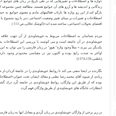
«واژه ها و اصطلاحات و تعبیرهایی که در طی تاریخ در زبان های جوامع ان
زندگانی و اندیشه ها و آرزو های آن جوامع هستند. مطالعه چنین مجموعه
بازگو کند.از این رو ،واژه ها بازتاب فعالیتهای مادی و معنوی جوامع به حس
اصطلاحات و تعبیرات،بر مبنای تغییر وضعیت اجتماعی ،دیر یا زود منسوخ یا م
اقتضای تحولات اجتماعی‌، ساخته شده اند»(کوشک جلالی،ص 113 )
مردم شناسان به اصطلاحات مربوط به خویشاوندی از آن جهت علاقه م
خویشاوندی در آن جامعه است و می کوشند با بررسی این اصطلاحات به 
یکدیگر پی ببرند.« مثلاً وجود واژه” هوو” در زبان فارسی را می توان به این 
اواخر به شدت رایج بوده و اکنون نیز در مقیاسی محدودتر وجود دار
(باطنی،1374،159)
نگارنده در اینجا سعی می کند تا روابط خویشاوندی را در جامعۀ کردان،از
زیادی از شیوه آقای محمد رضا بطنی و مقاله ايشان تحت عنوان«اصطلاحا
بوده كه از طريق اين واژگان، روابط خويشاوندي در جامعه كُرد درك گشته
انتظارات جايگاه هاي خويشاوندي از طريق واژگان فهم گردد.
در زير برخي از واژگان خويشاوندي در زبان كُردي و معادل انها به زبان فا