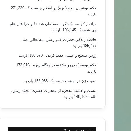
حکم نوشیدن آبجو (بیره) در اسلام چیست ؟
- 271,330
بازدید
میانمار کجاست؟ چگونه مسلمان شدند؟ و چرا قتل عام
می شوند؟
- 196,145 بازدید
خلاصه زندگی حضرت عمر رضی الله تعالی عنه
-
185,477 بازدید
روش صحیح و علمی حفظ کردن
- 180,570 بازدید
حکم بوسه کردن و ملاعبه در هنگام روزه
- 173,616
بازدید
نصیب زن در بهشت چیست؟
- 152,966 بازدید
بیست و هشت معجزه از معجزات حضرت محمّد رسول
الله
- 148,962 بازدید