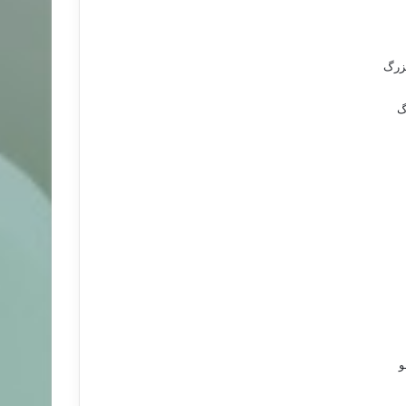
زرگ
گ
و