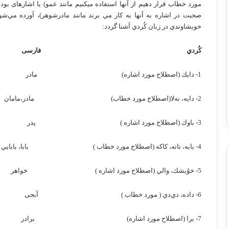
مورد خطاب قرار دهیم از آنها استفاده می­کنیم مانند عمو) یا اشاره­ای 
صحبت در اشاره به آنها به كار مي برند مانند مادرشوهر)، آورده مي‌شو
خويشاوندي در زبان كُردي آشنا گردد:
كُردي
فارسی
1- دايك (اصطلاح مورد اشاره)
مادر
2- دايه، نه‌لا(اصطلاح مورد خطاب)
مادر،مامان
3- باوك (اصطلاح مورد اشاره )
پدر
4- بابه، تاته، كاكه (اصطلاح مورد خطاب )
بابا، بابايي
5- خوُيشك، والي (اصطلاح مورد اشاره )
خواهر
6- داده، دي‌دي ( مورد خطاب )
آبجی
7- برا (اصطلاح مورد اشاره)
برادر