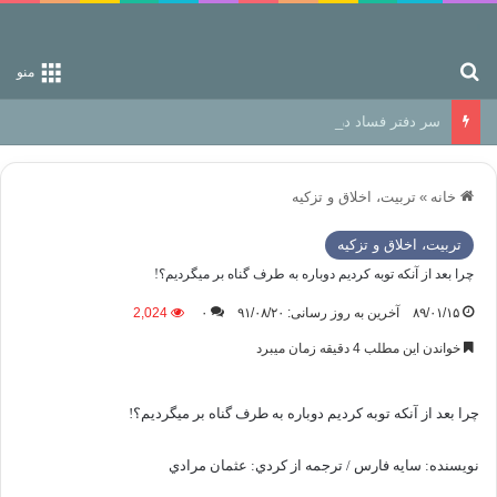
جستجو برای
منو
سر دفتر فساد در زمین‌، دوری وکناره‌گیری از راه خداست‌!
خانه
»
تربیت، اخلاق و تزکیه
تربیت، اخلاق و تزکیه
چرا بعد از آنكه توبه كرديم دوباره به طرف گناه بر مي­گرديم؟!
۸۹/۰۱/۱۵
آخرین به روز رسانی: ۹۱/۰۸/۲۰
۰
2,024
خواندن این مطلب 4 دقیقه زمان میبرد
چرا بعد از آنكه توبه كرديم دوباره به طرف گناه بر مي­گرديم؟!
نويسنده: سايه فارس / ترجمه از كردي: عثمان مرادي