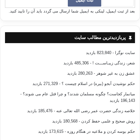
بيايد، آيا روزانه نمي بيني كه مرگ، بدون اينكه اطلاع بدهد جان هزاران كودك و
بعد از ثبت ایمیل، لینکی به ایمیل شما ارسال می گردد باید آن را تایید کنید.
جوان و افراد كم سن و سال را مي­گيرد، تضميني وجود ندارد كه تو نیز تا چند ثانيه
بعدي زنده باشي…
پس شتاب كن و راه زندگي خود را انتخاب كن و این آیه را نصب العین خود قرار
پربازدیدترین مطالب سایت
بده (فأين تذهبون) التكوير/26
سایت نوگرا
- 823,840 بازدید
امروز و همين حالا مي­تواني پيمان جديد ببندي، اما شايد فردا دير باشد …!!!
شعر، زندگی زیبـاســـت !
- 485,306 بازدید
عشق زن به غیر شوهر
- 280,263 بازدید
توبه گناه
حکم نوشیدن آبجو (بیره) در اسلام چیست ؟
- 271,329 بازدید
میانمار کجاست؟ چگونه مسلمان شدند؟ و چرا قتل عام می شوند؟
-
کپی آدرس
196,143 بازدید
خلاصه زندگی حضرت عمر رضی الله تعالی عنه
- 185,476 بازدید
روش صحیح و علمی حفظ کردن
- 180,568 بازدید
حکم بوسه کردن و ملاعبه در هنگام روزه
- 173,615 بازدید