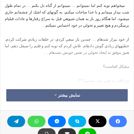
مي­خواهم توبه كنم اما نمي­توانم … نمي­توانم از گناه دل بكنم … در تمام طول
شب بيدار مي­مانم و با خدا مناجات مي­كنم، به گونه­اي كه اشك از چشمانم جاري
مي­شود، اما هنگام روز باز به همان شيوه­ي قبل به سراغ رفتارها و عادات قبلي­ام
برمي­گردم و هيچ تغيير و تحولي در خود احساس نمي­كنم…
از خود بيزار شده­ام … چندين بار سعي كردم، در حلقات زيادي شركت كردم،
خطبه­هاي زيادي گوش داده­ام، تلاش كردم كه توبه كنم و قلبم را صيقل دهم، اما
هنوز موفق به ايجاد تحولي در نفس خويش نشده­ام …
مشكل كجاست؟
چرا قادر به تغيير خود نيستيم؟؟؟
اين دغدغه­ي افراد زيادي­ هست كه مي­خواهند دلايل بازگشت به گناه را بدانند…
نمایش بیشتر
بياييد با هم دلايل اين قضيه را بررسي كنيم تا راه درمان اين بيماري را كشف
كنيم … اگر اين عوامل را يافتيم آنگاه معالجه و درمان بسيار آسان خواهد بود…
عامل اول: دلبستگي و وابستگي به گناه