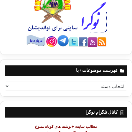
دست آوردن آن را داريم كسب پست
و جايگاه والایی در اجتماع است.
به گونه­اي تربيت نشده­ايم كه دغدغه­ي اصلي­مان در زندگي­ مقام و ارزشمان نزد
پروردگار باشد.
و اين وضعيت ميان آداب و فرهنگ جامعه­اي كه در آن بزرگ شده­ايم و محيط
جديدي كه در آن را باور جديدي و فرهنگ جديدي پيدا كرده­ايم تضاد و نزاع درست
مي­كند. و اين تضاد و نزاع باعث مي­شود كه قدمهاي­مان سنگين شوند و قدرت
اراده، تصميم گيري و حر كت در مسير جديد را
از ما سلب مي­كند. از اين رو لازم
است كه خويشتنِ خويش را تربيت كنيم به گونه­اي كه رهبرمان محمد (ص)
اصحابش را تربيت كرد … اصحابي كه دوران جاهليت بت­ها را پرستش مي­كردند و
فهرست موضوعات / با
انواع كارهاي ناروا انجام مي­دادند سپس با ايمان آوردن تبدیل به نسل بي­نظيري
در تاريخ بشريت شدند.
ف
ه
عامل چهارم: نداشتن هدف
ر
س
ضروريست كه هدف واقعي زندگي­مان را مشخص كنيم، البته دنيا را به عنوان
ت
کانال تلگرام نوگرا
مهمترين هدف انتخاب نكنيم… نيتمان را تصحيح كنيم.. و بايد در فكر و ذهن خود
م
ميان اهداف دنيايی و اهداف ايماني تعادل و توازن برقرار كنيم…
و
مطالب سایت +نوشته های کوتاه متنوع
ض