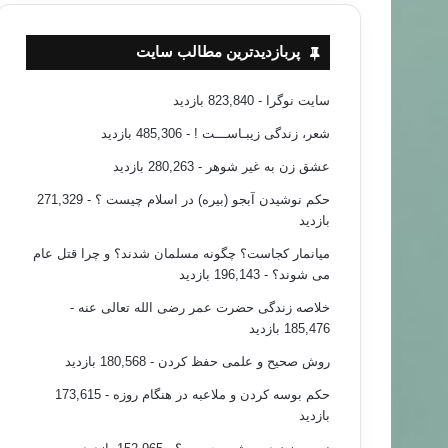
پربازدیدترین مطالب سایت
سایت نوگرا
- 823,840 بازدید
شعر، زندگی زیبـاســـت !
- 485,306 بازدید
عشق زن به غیر شوهر
- 280,263 بازدید
حکم نوشیدن آبجو (بیره) در اسلام چیست ؟
- 271,329
بازدید
میانمار کجاست؟ چگونه مسلمان شدند؟ و چرا قتل عام
می شوند؟
- 196,143 بازدید
خلاصه زندگی حضرت عمر رضی الله تعالی عنه
-
185,476 بازدید
روش صحیح و علمی حفظ کردن
- 180,568 بازدید
حکم بوسه کردن و ملاعبه در هنگام روزه
- 173,615
بازدید