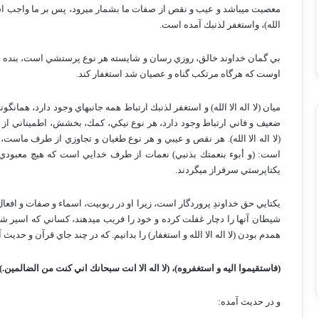
معصيت مي­باشد و عيب و نقص از صفات ما بشمار مي­رود، پس بر ما واجب است كه
الله)، واستغفر لذنبك آمده است.
بي گمان خداوند خالق، روزي رسان و شايسته هر نوع پرستشي است، بنده ني
اوست كه هرگاه مرتكب گناه و عصيان شد استغفار كند.
ميان (لا اله الا الله) و استغفر لذنبك ارتباط همه جانبه­اي وجود دارد، همانگو
ضعيف و فاني ارتباط وجود دارد، هر نوع نيكي، كمك، بخشش، اطميناني از 
(لا اله الا الله). هر نقص و عيبي و هر نوع طغيان و تجاوزي از طرف ماست،
است: (و أبوء بنعمتك بذنبي) نعمات از طرف خدايي است كه هيچ معبودي 
يكتاپرستي سرفراز مي­گردند.
يكتايي حق خداوندِ پروردگار است، زيرا او در ربوبيت، اسماء و صفات و افعا
شيطان آنها را دچار غفلت كرده و خود را فريب مي­دهند، كساني كه اسير ش
همدم بودن (لا اله الا الله و استغفار) را بدانيم. كه در چند جاي قرآن و حديث 
(فاستقيموا اليه و استغفروه)، (لا اله الا انت سبحانك اني كنت من الضالمين.)
و در حديث آمده: