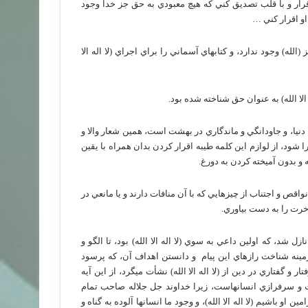
قرار و با قلب تصديق كني كه هيچ معبودي به حق جز خدا وجود
 او اقرار كني …
(الله) وجود ندارد، و كتابهاي آسماني را براي اجراي (لا اله الا
ه الا الله) به عنوان حق شناخته شده بود.
نيا، و جاودانگي و ماندگاري در بهشت است، همين شعار والا و
شود، از لوازم اين كلمه طيبه اقرار كردن بدان همراه با يقين
و بدون آميخته كردن به دورغ.
 و اجتناب از چيزهايي كه با آن منافات دارند و يا مانعي در
خرت را به دست بياوري.
ازل شد، كه اولين داعي به سوي (لا اله الا الله) بود، تا الگو و
ينه شناخت رازهاي اين پيام
و دانستن اهداف آن، كه پرسود
ار و گفتاري در دين از (لا اله الا الله) نشأت ميگرد، از اين آيه
عادت و سرفرازي انسانهاست، زيرا خداوند جل جلاله صاحب تمام
باشيم (لا اله الا الله)، و وجود ما انسانها آلوده به گناه و