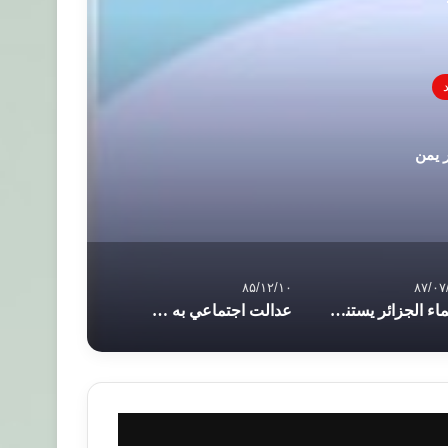
 یمن
۸۵/۱۲/۱۰
۸۷/۰۷
علماء الجزائر يستنكرون هجوم الشيعة على القر
عدالت اجتماعي به مثابه انصاف، بي طرفي و براب