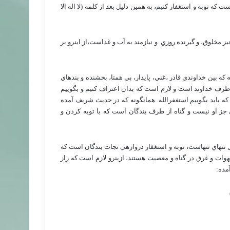
 توبه و استغفار كنيم، به همين دليل بعد از كلمه (لا اله الا
ز مخلوق، و گيرنده روزي
و نيازمند به آب و غذاست،از اينرو بر
نه كه بين خداوندي قادر ،غني، پايدار، بي همتا، بخشنده و بنده­اي
طرف خداوند است و لازم است كه بدان اعتراف كنيم و بگوييم
 كه بايد بگوييم استغفرالله. همانگونه كه در حديث شريف آمده
جز او نيست و گناه از طرف بندگان است كه با توبه كردن و
ل تنهاي تنهاست، توبه و استغفار دروازه­ي نجات بندگان است كه
هوات و غرق در گناه و معصيت هستند، ازينرو لازم است كه راز
آمده: