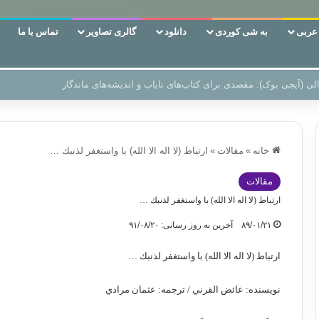
ربی
به شی کوردی
دانلود
گالری تصاویر
تماس با ما
ن‌، دوری وکناره‌گیری از راه خداست‌!
خانه
»
مقالات
»
ارتباط (لا اله الا الله) با واستغفر لذنبك …
مقالات
ارتباط (لا اله الا الله) با واستغفر لذنبك …
۸۹/۰۱/۲۱
آخرین به روز رسانی: ۹۱/۰۸/۲۰
ارتباط (لا اله الا الله) با واستغفر لذنبك …
نويسنده: عائض القرني / ترجمه: عثمان مرادي