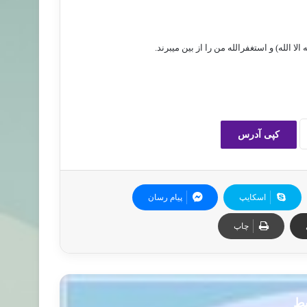
لا الله) و استغفرالله من را از بين مي­برند.
کپی آدرس
اسکایپ
پیام رسان
چاپ
بط