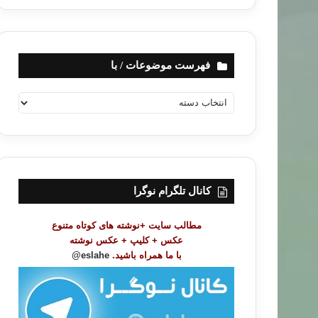
فهرست موضوعات / با
ف
ه
ر
س
ت
م
و
کانال تلگرام نوگرا
ض
و
مطالب سایت +نوشته های کوتاه متنوع
ع
عکس + کلیپ + عکس نوشته
ا
با ما همراه باشید.
eslahe@
ت
/
ب
ا