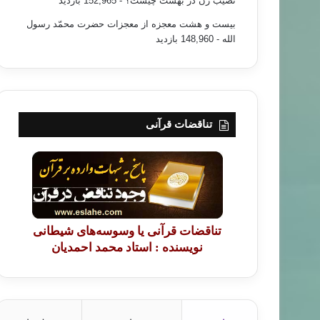
نصیب زن در بهشت چیست؟
- 152,965 بازدید
بیست و هشت معجزه از معجزات حضرت محمّد رسول
الله
- 148,960 بازدید
زن خانواده
۸۶/۰۵/۱۵
ان در تصميم‌سازيهاي بين‌الملی
تناقضات قرآنی
تناقضات قرآنی یا وسوسه‌های شیطانی
نویسنده : استاد محمد احمدیان