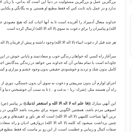
بزرگترين عمل و بزرگترين مسئوليت در دنيا اين است كه بداني، با زبان ا
ندارد و در عمل بايد ثابت كني كه فقط مطيع او هستي
و به يگانگي و يكتايي
خداوند متعال آدميزاد را آفريده است تا به آنها اثبات كند كه هيچ معبودي جز 
الله) و پيامبران را براي دعوت به سوي (لا اله الا الله) ارسال كرده است.
هر چند قبل از دعوت انبياء (لا اله الا الله) وجود داشته و پيش از فرمان (لا ال
سرآغاز راه كسي كه خواهان زندگي خوب و سعادتمند و پاياني خوش در اين د
جاودانه است با تمام معاني آن كه خداوند مي خواهد در زندگي بندگانش اجرا 
كامل بدون شك و ترديد و خوشنودي حقيقي بدون وجود خشم و بيزاري و كينه 
اجراي لوازم آن بدون سرپيچي و دعوت به سوي آن بدون خستگي، دوري از نواقص
راه آن هستند مثل: (شرك- ريا – بدعت و…) تا به سبب آن خوشبختي دنيا و آ
اين آيه­ي مبارك
((فا علم انه لا اله الا الله و استغفر لذنبك))
بر پيامبر (ص) ن
اسوه­ي مردم باشد، همچنين الگويي نمونه براي بشريت باشد الگويي در زم
ترين آنها شناخت كلمه­ي (لا اله الا الله) است كه هر باور و عقيده­اي و هر رفت
چنين برداشت مي­شود كه كلمه (لا اله الا الله) دروازه­ي اديان و راه س
صفات كمال و زيبايي و عظمت است، از اين رو بر ماست كه فقط مطيع فرامين او 