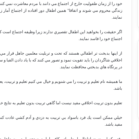
خود را از زمان طفوليت خارج از اجتماع مي دانند با مردم معاشرت نمي كن
زندگي محروم مي شوند و اتفاقا" همين اطفال دور افتاده از اجتماع آمار 
نمايند.
اگر حقيقت را بخواهيد اين اطفال تقصيري ندارند زيرا وظيفه اجتماع است كه آن
اجتماع خود را فاسد نمايند.
از اينها بدبخت تر اطفالي هستند كه تحت و تربليت معلمين جاهل قرار مي 
اخلاقي شاگردان را بايد تقويت نمود و تصور مي كنند كه با ياد دادن الفبا و
در پرتگاه هاي بدبختي محافظت نمايند.
ما هميشه نام تعليم و تربيت را مي شنويم و خيال مي كنيم تعليم و تربيت، يع
باشد.
تعليم بدون تربيت اخلاقي مفيد نيست اما گاهي تربيت بدون تعليم به نتايج 
خيلي ممكن است يك فرد باسواد بي تربيت به دزدي و آدم كشي عادت كند ا
مفيد باشد.
وقتي كه اين دسته اطفال با معلوماتن كافي اما بدون تحصيل تربيت داخل ج