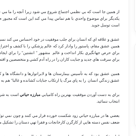
از همين جا است كه بي نظمي اجتماع شروع مي شود زيرا آنچه را ما مي خو
يكديگر براي موضوع واحدي با هم تماس پيدا مي كند اين است كه مجبور م 
است توسل جويد.
عشق و علاقه اي كه انسان براي جلب موفقيت در خود احساس مي كند نسبت
همين عشق مقام، پاستور را وادار كرد كه عالم پزشكي را با كشف و اختراع
براي حرص جهانگيري بكار انداخت و عالم
مشهور " انشتين" را براي ايجا
براي سرقت هاي جديد و جنايت كاران را در راه آدم كشي و متخصصين و اقتصا
همين عشق بود كه به تأسيس بيمارستان ها و لابراتوارها و دانشگاه ها و كل
عشق زندگي انسان
را به پاي مرگ يا ارتكاب جنايات كشانده و غالبا" هم
براي به دست آوردن موفقيت بهترين راه كاميابي
مبارزه حياتي
است به شرط 
انتخاب ننمائيد.
بعضي ها در مبارزه حياتي زود شكست خورده فرار مي كنند و چون نمي توانند 
ضعف نفس دسته هايي از كارگرن كارخانجات و فقرا تهي دستان را تشكيل م