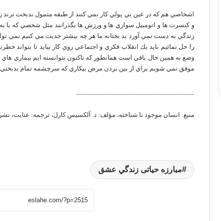
اشخاصي هم كه در عين بي پولي كار نمي كنند از طبقه متمول بدبخت ترند زير
و كنسرت ها و اتومبيل سواري ها و ورزش ها بگذرانند مثل شخصي كه با به
زندگي به دست نمي آورد بد بختانه ما هر چه بيشتر جديت مي كنيم نمي توا
را حل نمائيم بايد يك انقلاب فكري و اجتماعي روي كار بيايد تا بتواند خطرن
وضع به همين حال باقي است همانطور كه تاكنون نتوانسته ايم بيماري هاي خ
موفق نمي شويم براي از بين بردن مرض بيكاري كه سرچشمه تمام بدبختي ه
__________________________________
منبع: انسان موجود نا شناخته، مؤلف: د. آلكسيس كارل، ترجمه: عنايت، نشر: امير بهادر
مبارزه حیاتی زندگي عشق