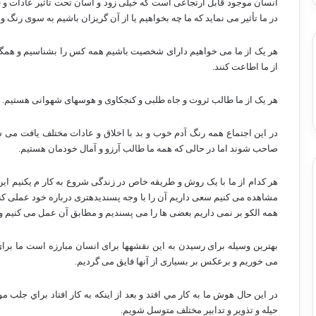
انسان موجود قابل ارتجاعی است که خیلی زود و آسان تحت تأثیر عادات و 
در ما تأثیر می نماید که ما چه بخواهیم یا از آن گریزان باشیم به سوی رنگ
هر یک از ما می خواهیم دارای شخصیت باشیم همه کس را بشناسیم و همگی
از ما اطاعت کنند.
هر یک از ما طالب ثروت و جاه طلبی و کنجکاوی و هوس­های شهوانی هستیم.
در این اجتماع همه رنگ آدم خوب و بد با اخلاق و عادات مختلف یافت می ش
صاحب شوند اما در حالی که همه ما طالب آرزو و آمال خودمان هستیم.
هر کدام از ما با یک روش و طریقه خاص در زندگی شروع به کار م یکنیم این 
مشاهده می کنیم سعی داریم آن را با وجه پسندیده­تری درباره خود عملی کنیم 
همه الکو بر نمی داریم بعضی ها را می پسندیم و مطابق آن عمل می کنیم و د
بهترین وسیله برای رسیدن به این نقشه­ها برای انسان مبارزه است ما بر
می خوریم و برعکس بر بسیاری از آنها فایق می گردیم.
در اين حال هوش ما به كار مي افتد و بعد از اينكه به كار افتاد براي جلب
حيله و تذوير و تدابير مختلف متوسل شويم.