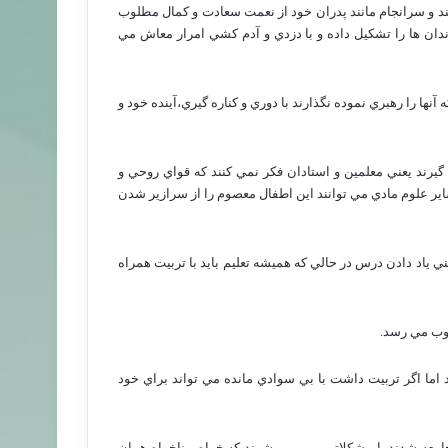
نند و سرانجام مانند پدران خود از نعمت سعادت و كمال مطلوب
زندان ها را تشكيل داده و با دزدي و آدم كشي امرار معاش مي
ها را رهبري نموده نگذارند با دوري و كناره گيري،‌آينده خود و
گيرند يعني معلمين و استادان فكر نمي كنند كه قواي روحي و
 ساير علوم مادي مي توانند اين اطفال معصوم را از سرازير شدن
ني ياد دادن درس در حالي كه هميشه تعليم بايد با تربيت همراه
خوب مي رسد.
ما اگر تربيت داشت با بي سوادي مانده مي تواند براي خود
امعه شدند با مشكلاتي روبر مي شوند كه خواه و ناخواه همان