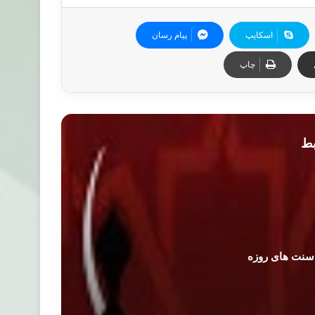
اسکایپ
پیام رسان
چاپ
بط
 سنت های روزه