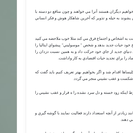
اهيم ديگران هستند آنرا مي خواهند و چون منافع دو دسته با
يشوند به حيله و تذوير كه آخرين شاهكار هوش و فكر انساني
 به اشخاص و اجتماع فرق مي كند مثلا خوب ملاحضه مي كنيد
 خود حيات جديد بدهد و شخص " موسوليني" پيشواي ايتاليا را
د دنياي جديد از جاي خود حركت داد و به همين نسبت دزدان را
د را براي تجديد حيات اقتصادي به كار واداشت.
يساها اقدام شد و اگر بخواهيم بهتر تعريف كنيم بايد گفت كه
 به شكست و عقب نشيني منجر مي گردد.
اينكه زود خسته و دل سرد نشده را ه فرار و عقب نشيني را
زيادتر از آنچه استعداد دارند فعاليت نمايند با گوشه گيري و
ي دهند.