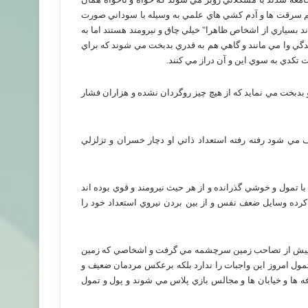
ه ايم سرقت ها و آدم كشي هاي علمي به وسيله با سوداني صورت
د بسياري از اشخاص ظاهرا" خيلي چاق و نيرومند هستند اما به
زندگي وا مي مانند و گاهي هم به قدري بدبخت مي شوند كه براي
 تكدي به سوي اين و آن دراز مي كنند.
 بدبخت مي نمايد كه از هيچ چيز روگردان نشده و هزاران فشار
ي شود رفته رفته استعداد ذاتي او دچار خسران و تزلزلي
ا تمول و خوشي گذرانده و از هر حيث نيرومند و قوي بوده اند
ي كرده وسايل ضعف نفس و از بين بردن نيروي استعداد خود را
هاي پيش از تصاحب زمين سرچشمه مي گرفت و اشخاصي كه زمين
 تمول امروز اين واجبات را ندارد بلكه برعكس مردمان ضعيف و
افه ها و خيابان ها و مجالس بازي پلاس مي شوند و پول و تمول