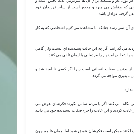
 هر نوع، كار و مشغله براي آن ها سرگرمي لذت بخش است و
ني كه طفلش مي ميرد و مجبور است از ساير فرزندان خود
ل گرفته عزادار باشد.
آن نمي رسد چنانكه ما مشاهده مي كنيم اشخاصي كه به كار
د مي گذرانند اگر چه اين حالت پسنديده اي نسيت ولي گاهي
ه و اشخاص اميدوار را مردماني با ايمان تلقي مي كنند.
از بدترين صفات انساني است زيرا اگر كسي نا اميد شد و
ن ناپذيري مواجه مي گردد.
دارد.
ي نگاه
مي كنند اگر با مردم تماس بگيرند فكرشان عوض مي
ر عادت كردند و اين عادت را جزء صفات پسنديده خود مي دانند
س پيدا كنند ممكن است فكرشان عوض شود اما
همان ها هم چون