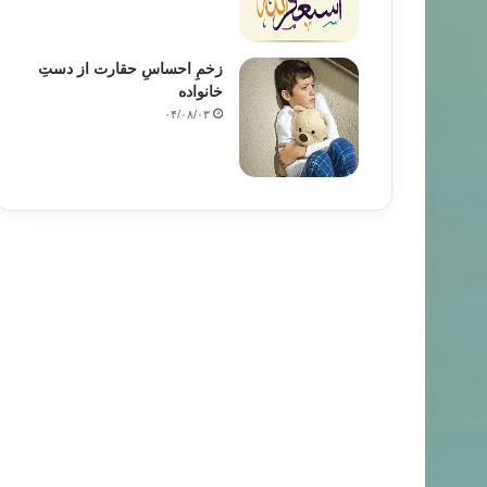
زخمِ احساسِ حقارت از دستِ
خانواده
۰۴/۰۸/۰۳