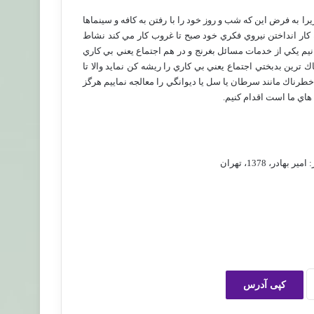
ا به فرض اين كه شب و روز خود را با رفتن به كافه و سينماها
 كار انداختن نيروي فكري خود صبح تا غروب كار مي كند نشاط
نيم يكي از خدمات مسائل بغرنج و در هم اجتماع يعني بي كاري
اك ترين بدبختي اجتماع يعني بي كاري را ريشه كن نمايد والا تا
طرناك مانند سرطان يا سل يا ديوانگي را معالجه نماييم هرگز
اي ما است اقدام كنيم.
، 1378، تهران
کپی آدرس