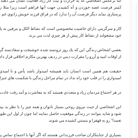
اما برعكس اشخاصي كه به حرارت و نيت كار زياد فعاليت نشان مي دهند
كمتر فرصت غصه خوردن و آه كشيدن جهت آنها فراهم است زيرا مثلا ز
پرستاري نمايد ديگر فرصت آن را ندارد كه در فراق فرزند خويش زانوي غم بغ
كار و سرگرمي داراي خاصيت مخصوصي است كه نشاط الكل و مرفين به پاي 
خود مشغولند از نشاط كار پيش از هر چيزي لذت مي برند.
بعضي اشخاص زندگي اين كه يك روز ثروتمند شده خوشبخت و سعادتمند گردن
از اوقات اميد و آرزو را مقرارت ديني در رديف بهترين مكارم اخلاقي قرار داد
حقيقت هم همين است انسان بايد هميشه اميدوار باشد يأس و نا اميدي 
اميدواري را در قلب خود راه نداد در تمام مراحل زندگي با شكست هاي جبرا
در هر اجتماع مردمان زياد و متعددي هستند كه به معاشرت و آمد رفت عادت ن
اين اشخاصي از حيث نيروي روحي بسيار ناتوان و همه چيز را با نظر بد بين
شود و شايد بتوانند در زندگي موفقيت حاصل نمايند اما چون از اول اين طو
تعمدا" رو به قهقرا و نيستي كشيده مي شوند.
بسياري از جنايتكاران صاحب فرزنداني هستند كه اگر آنها با اجتماع تما