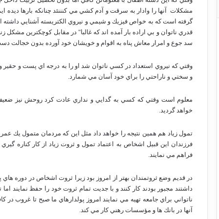
مشكلات
آنها را وادار به سرقت و آدم كشي مي كنننئد چنانكه بارها ديد
گرفته است كه به خواص فيزيك و شيمي و نيروي الكتريسته آشنايي داشته ان
قدري ناتوان و بي اراده بار آمده اند كه غالبا" در مقابل كوچكترين مشكل 
سد جوع و امرار معاش پناه به اقوام و خويشان خود آورده بدون خجالت دست
وقتي كه نيروي استعداد در كسي ناتوان شد او را به درجه اي پست و حقير و
و سختي و ناراحتي را براي خود آسان مي شمارد.
معلوم است وقتي كه كسي به گدايي و نداري عادت كرد روحش نيز ضعيف م
خواهد گرديد.
تمول زياد هم همين نتيجه را خواهد داد مثل اين كه مردمان متمول يك عمر ب
فرزندان اين قبيل اشخاص به اعتماد تمول و ثروت زياد از كار كناره گير
فراهم مي نمايند.
در قديم وضع ثروتمندان بهتر از امروز بود زيرا ثروت اشخاص در دوره 
داشتند مجبور بودند كار كنند و با جديت تمام ثروت خود را حفظ نمايند اما
ناتواني براي جامعه تهيه مي نمايند امروز پولدارهاي ما صبح تا غروب در ك
آنها در بانك ها و مؤسسات رهني كار مي كند.