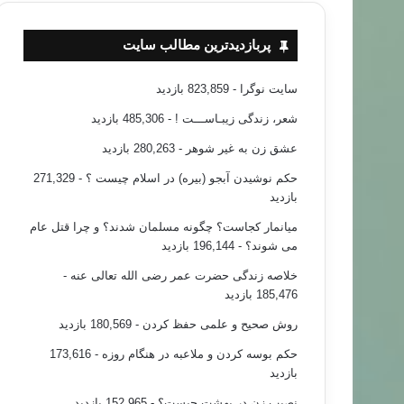
پربازدیدترین مطالب سایت
سایت نوگرا
- 823,859 بازدید
شعر، زندگی زیبـاســـت !
- 485,306 بازدید
عشق زن به غیر شوهر
- 280,263 بازدید
حکم نوشیدن آبجو (بیره) در اسلام چیست ؟
- 271,329
بازدید
میانمار کجاست؟ چگونه مسلمان شدند؟ و چرا قتل عام
می شوند؟
- 196,144 بازدید
خلاصه زندگی حضرت عمر رضی الله تعالی عنه
-
185,476 بازدید
روش صحیح و علمی حفظ کردن
- 180,569 بازدید
حکم بوسه کردن و ملاعبه در هنگام روزه
- 173,616
بازدید
نصیب زن در بهشت چیست؟
- 152,965 بازدید