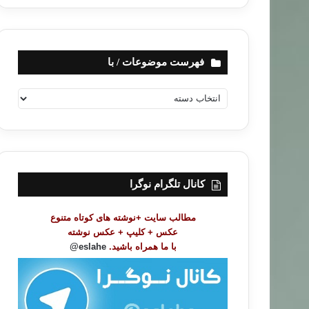
فهرست موضوعات / با
ف
ه
ر
س
ت
م
و
کانال تلگرام نوگرا
ض
و
مطالب سایت +نوشته های کوتاه متنوع
ع
عکس + کلیپ + عکس نوشته
ا
با ما همراه باشید.
eslahe@
ت
/
ب
ا