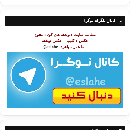
ر
س
ت
کانال تلگرام نوگرا
م
و
مطالب سایت +نوشته های کوتاه متنوع
ض
عکس + کلیپ + عکس نوشته
و
با ما همراه باشید.
eslahe@
ع
ا
ت
/
ب
ا