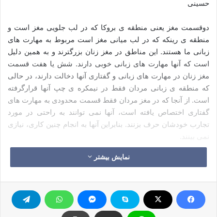
حسینی
دوقسمت مغز یعنی منطقه ی بروکا که در لب جلویی مغز است و
منطقه ی رینکه که در لب میانی مغز است مربوط به مهارت های
زبانی ما هستند. این مناطق در مغز زنان بزرگترند و به همین دلیل
است که آنها مهارت های زبانی خوبی دارند. شش یا هفت قسمت
مغز زنان در مهارت های زبانی و گفتاری آنها دخالت دارند، در حالی
که منطقه ی زبانی مردان فقط در نیمکره ی چپ آنها قرارگرفته
است. از آنجا که در مغز مردان فقط قسمت محدودی به مهارت های
گفتاری اختصاص یافته است، آنها نمی توانند به راحتی در مورد
تجارب خودشان حرف بزنند. بنابراین آنها به انجام چنین کاری، نیازی
نمی بینند.
نمایش بیشتر
وقتی مردی مشغول حل مشکلی است، قسمت زبانی مغز او تحریک
می شود. عده ایی از مردان در اوایل ازدواج شان زیاد حرف می
زنند. هدف آنها این است که خودشان را به همسرشان بهتر
بشناسانند. به مرور زمان ،آنها کمتر حرف می زنند چون سعی می
کنند بیشتر به حل مشکلاتشان فکرکنند و خودشان را به همسرشان