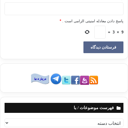
پاسخ دادن معادله امنیتی الزامی است .
*
=
3
×
9
فهرست موضوعات / با
ف
ه