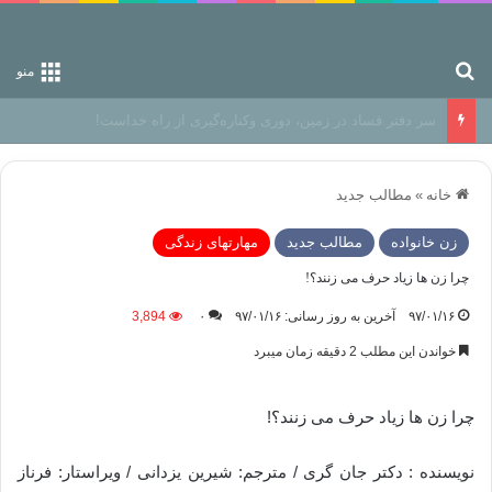
جستجو برای
منو
رهایی از زندانِ اوهام
خانه
»
مطالب جدید
زن خانواده
مطالب جدید
مهارتهای زندگی
چرا زن ها زیاد حرف می زنند؟!
۹۷/۰۱/۱۶
آخرین به روز رسانی: ۹۷/۰۱/۱۶
۰
3,894
خواندن این مطلب 2 دقیقه زمان میبرد
چرا زن ها زیاد حرف می زنند؟!
نویسنده : دکتر جان گری / مترجم: شیرین یزدانی / ویراستار: فرناز