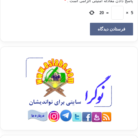
پاسخ دادن معادله امنیتی الزامی است .
*
در عرصه اجتماعی بنا را بر تربیت سازنده فرد صالح و شهروند با
اخلاق نهاده و از جدل بیهوده و خشونت و تندروی و احساسی نمودن
20
=
×
5
جامعه و ایجاد تنش پرهیزکرده و همزیستی مسالمت‌آمیز و اهتمام به
عقلانیّت‌ و علم‌گرایی و عمل‌گرایی را مرهمی بر زخم‌های عمیق
جامعه می‌داند و با تبعیت از آیه «وَتَعَاوَنُوا عَلَى الْبِرِّ وَالتَّقْوَى وَلَا تَعَاوَنُوا
عَلَى الْإِثْمِ وَالْعُدْوَانِ»﴿مائده/٢﴾ «ودر برّ و تقوی با هم همیاری کنید و
در گناه و دشمنی با هم همکاری نکنید» دست همکاری به سوی هر
خیرخواهی دراز نموده و جمع شدن با هر اندیشه سالمی را در
راستای منافع مردم روا می‌داند. مفسّران‌ درباره کلمه برّ گفته‌اند هر
چیزی که برای مردم جلب منافع و دفع مضرّات‌ کند زیر مجموعه آن
قرار می‌گیرد. این مبنا انگیزه اصلی برای ورود به عرصه‌های
اجتماعی از فعّالیّت‌های خیریه تا مشارکت‌های سیاسی بوده است.
بعضاً در کنش انتخاباتی خود مثلاً در شوراها از کسانی حمایت
کرده‌ایم که نه تنها با جماعت نبوده‌اند بلکه گاهاً خط مشی کاملاً‌
متفاوت داشته‌اند؛ اما چون آنان را در خدمت به مردم نسبت به
دیگران صادق‌تر دانسته از آن‌ها حمایت کرده است. در حقیقت برای
خدمت به مردم تعاون لازم است نه حذف و رقابت ناسالم.