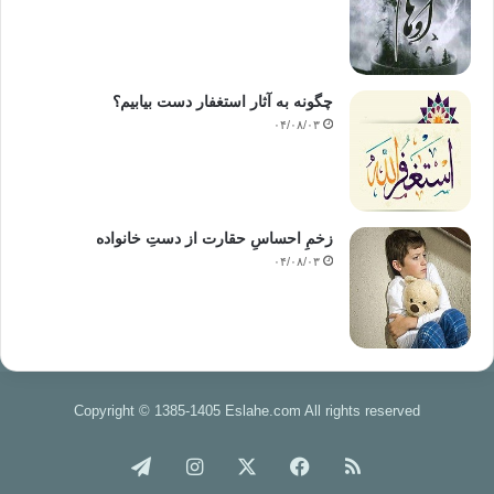
جماعت می‌توان به جزوه رویکردها و راهکارهای جماعت مراجعه
نمود.
چگونه به آثار استغفار دست بیابیم؟
منبع: اصلاح‌وب
۰۴/۰۸/۰۳
جماعت
جماعت دعوت و اصلاح
دعوت
زخمِ احساسِ حقارت از دستِ خانواده
کپی آدرس
۰۴/۰۸/۰۳
Copyright © 1385-1405 Eslahe.com All rights reserved
خوراک
فیس
X
اینستاگرام
تلگرام