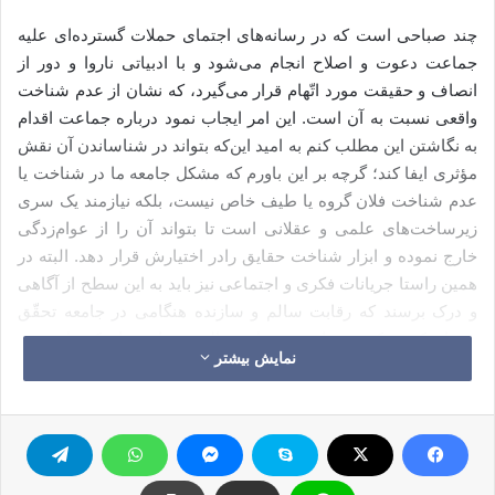
چند صباحی است که در رسانه‌های اجتمای حملات گسترده‌ای علیه
جماعت دعوت و اصلاح انجام می‌شود و با ادبیاتی ناروا و دور از
انصاف و حقیقت مورد اتّهام‌ قرار می‌گیرد، که نشان از عدم شناخت
واقعی نسبت به آن است. این امر ایجاب نمود درباره جماعت اقدام
به نگاشتن این مطلب کنم به امید این‌که بتواند در شناساندن آن نقش
مؤثری ایفا کند؛ گرچه بر این باورم که مشکل جامعه ما در شناخت یا
عدم شناخت فلان گروه یا طیف خاص نیست، بلکه نیازمند یک سری
زیرساخت‌های علمی و عقلانی است تا بتواند آن را از عوام‌زدگی
خارج نموده و ابزار شناخت حقایق رادر اختیارش قرار دهد. البته در
همین راستا جریانات فکری و اجتماعی نیز باید به این سطح از آگاهی
و درک برسند که رقابت سالم و سازنده هنگامی در جامعه تحقّق‌
می‌یابد که هر کس بخواهد خود را به تعالی برساند نه این‌که مانع رشد
نمایش بیشتر
دیگران گشته و به هر ابزار ناروایی در تخریب آن متوسّل‌ گردد. تحقّق‌
این امر مستلزم کوششی مستمر و زمانی طولانی است تا بتوان به
وضعیت ایده‌آل رسید.
جماعت دعوت و اصلاح تشکلی‌‌ است مدنی بر مبنای قرائتی میانه‌رو