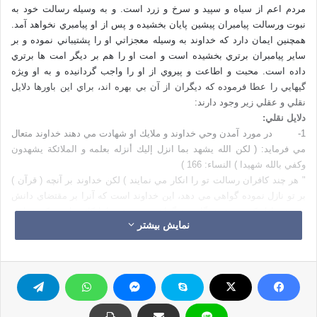
مردم اعم از سياه و سپيد و سرخ و زرد است. و به وسيله رسالت خود به
نبوت ورسالت پيامبران پيشين پايان بخشيده و پس از او پيامبري نخواهد آمد.
همچنين ايمان دارد كه خداوند به وسيله معجزاتي او را پشتيباني نموده و بر
ساير پيامبران برتري بخشيده است و امت او را هم بر ديگر امت ها برتري
داده است. محبت و اطاعت و پيروي از او را واجب گردانيده و به او ويژه
گيهايي را عطا فرموده كه ديگران از آن بي بهره اند، براي اين باورها دلايل
نقلي و عقلي زير وجود دارند:
دلايل نقلي:
1- در مورد آمدن وحي خداوند و ملايك او شهادت مي دهند خداوند متعال
مي فرمايد: ( لكن الله يشهد بما انزل إليك أنزله بعلمه و الملائكة يشهدون
وكفي بالله شهيدا ) النساء: 166 )
" هر چند كافران رسالت تو را انكار مي نمايند ) لكن خداوند بر آنچه ( قرآن )
بر تو نازل نموده گواهي مي دهد، اين خداوند است كه آنرا بر مقتضاي دانش
خويش نازل كرده و فرشتگان نيز گواهي مي دهند، اما كافي است كه خداوند
نمایش بیشتر
گواه باشد”.
2- خداوند در مورد عموميت، و خاتميت رسالت حضرت محمد صلي الله
عليه وسلم و وجوب اطاعت و محبت او مي فرمايد:
( يا ايها الناس قد جاء كم الرسول بالحق من ربكم فآمنوا به ) النساء: 170
اي مردم براستي حق و درستي فرستاده اي از طرف پروردگارتان به ميان
شما آمده است، پس به او ايمان بياوريد”.