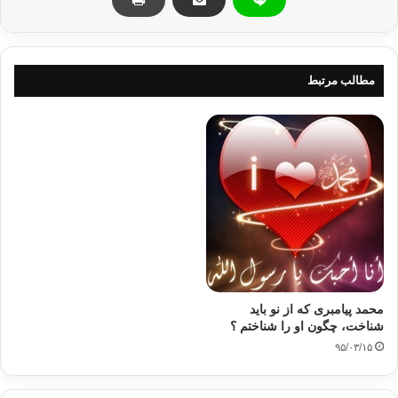
و مي فرمايد: (هو الذي بعث في الأمين رسولا منهم يتلوا عليهم آياته و يزكيهم
و يعلمهم الكتاب و الحكمة و ان كانوامن قبل لفي ضلال مبين ) الجمعه: 2.
"خداوند كسي است كه از ميان بيسوادان پيامبري را برانگيخت و او را به
ميانشان فرستاد،تا آيات خداوند را برايشان بخواند و آنان را پاك گرداند، و او
مطالب مرتبط
بديشان كتاب ( قرآن ) و حكمت ( سنت ) را مي آموزد. آنان پيش از آن در
گمراهي آشكار قرار داشتند”.
3- رسول خدا صلي الله عليه و سلم در مورد ختم نبوت به رسالت ايشان و
وجوب فرمانبرداري و عموميت آن مي فرمايد: " من بنده خداوند و آخرين
پيامبر او هستم…". . و مي فرمايد: " مثال من و پيامبران قبل از من اينگونه
است كه، كسي منزلي را به بهترين صورت بسازد، و تنها يك جاي آن را تكميل
ننموده باشد، وقتي كه مردم آن منزل را مي بينند و از زيبايي آن در شگفت
مي شوند، مي گويند: كاش اين كمبود را نمي داشت ! رسالت من آن كمبودي
را در ساختمان رسالت پيامبران تكميل مي گرداند”. و مي فرمايد: "سوگند به
كسي كه جان من در اختيار اوست، هيچكس از شما ايمان ندارد مگر آنكه مرا
از فرزند و پدر و مادر و همه مردم بيشتر دوست نداشته باشد”. و همچنين مي
فرمايد: " برتري من بر ديگر پيامبران بخاطر شش موضوع است، قرآن كه
محمد پیامبری که از نو باید
همه سخنها را در بردارد به من داده شده، بر ترس چيره شده ام، غنيمت ها
شناخت، چگون او را شناختم ؟
بر ما حلال است، همه زمين براي ما پاك و عبادتگاه مي باشد،من براي هدايت
۹۵/۰۳/۱۵
همه مردم آمده ام، و پيامبري به وسيله من پايان يافته است”.
4- تورات و انجيل بعثت، رسالت و نبوت او را گواهي نموده و موسي و عيسي
آمدن او را بشارت داده اند. خداوند متعال كلام حضرت عيسي را در اين مورد