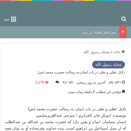
جستجو برای
منو
سر دفتر فساد در زمین‌، دوری وکناره‌گیری از راه خداست‌!
خانه
»
محمّد رسول الله
محمّد رسول الله
دلایل عقلی و نقلی در باب ايمان به رسالت حضرت محمد (ص)
۸۹/۰۷/۲۱
آخرین به روز رسانی: ۹۱/۰۸/۲۰
۰
2,279
خواندن این مطلب 6 دقیقه زمان میبرد
دلایل عقلی و نقلی در باب ايمان به رسالت حضرت محمد (ص)
نویسنده: ابوبكر جابر الجزايري / مترجم: عبدالعزيزسليمي
انسان مسلمان ايمان و يقين دارد كه حضرت محمد بن عبدالله بن عبدالطلب
كه از نسل اسماعيل بن ابراهيم است، بنده خداوند وفرستاده‌ او به ميان همه