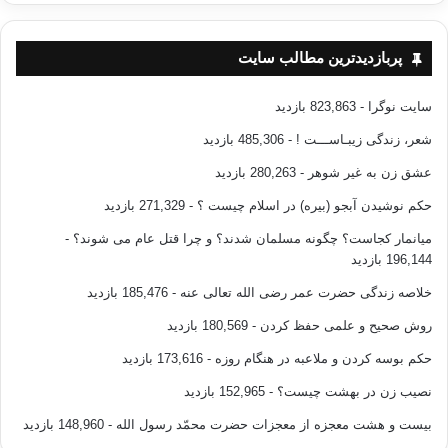
منبع : كليات اسلام
مولف: ابوبكر جابر الجزايري
مترجم: عبدالعزيزسليمي
پربازدیدترین مطالب سایت
انتشارات : نشر احسان
سایت نوگرا
- 823,863 بازدید
ايمان رسالت حضرت محمد پیامبر
شعر، زندگی زیبـاســـت !
- 485,306 بازدید
عشق زن به غیر شوهر
- 280,263 بازدید
کپی آدرس
حکم نوشیدن آبجو (بیره) در اسلام چیست ؟
- 271,329 بازدید
میانمار کجاست؟ چگونه مسلمان شدند؟ و چرا قتل عام می شوند؟
-
196,144 بازدید
خلاصه زندگی حضرت عمر رضی الله تعالی عنه
- 185,476 بازدید
روش صحیح و علمی حفظ کردن
- 180,569 بازدید
حکم بوسه کردن و ملاعبه در هنگام روزه
- 173,616 بازدید
نصیب زن در بهشت چیست؟
- 152,965 بازدید
بیست و هشت معجزه از معجزات حضرت محمّد رسول الله
- 148,960 بازدید