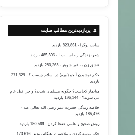
پربازدیدترین مطالب سایت
سایت نوگرا
- 823,861 بازدید
شعر، زندگی زیبـاســـت !
- 485,306 بازدید
عشق زن به غیر شوهر
- 280,263 بازدید
حکم نوشیدن آبجو (بیره) در اسلام چیست ؟
- 271,329
بازدید
میانمار کجاست؟ چگونه مسلمان شدند؟ و چرا قتل عام
می شوند؟
- 196,144 بازدید
خلاصه زندگی حضرت عمر رضی الله تعالی عنه
-
185,476 بازدید
روش صحیح و علمی حفظ کردن
- 180,569 بازدید
حکم بوسه کردن و ملاعبه در هنگام روزه
- 173,616