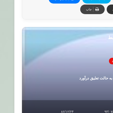
چاپ
بط
ه حالت تعلیق درآورد
۸۶/۱۲/۲۴
۹۳/۰۷