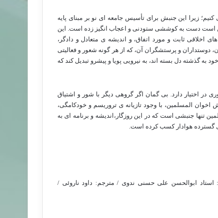
م؛ زیرا این جنبش برای تأسیس جامعه ای نو بر مبنای پایه
 است دست به کوششی ستودنی و اعجاب انگیز زده است. این
اخلاقی ثابت و مورد اتفاق، و اندیشه ی متعادل و دادگر،
، دوستداران و پرستشگران آن، که از هر گونه شعور و فعالیتی
ود به گذشته دل بسته اند، به نیرویی پویا و پیشرو تبدیل کند که
در اختیار دارد. بی گمان اگر گروهی دیگر با شور و اشتیاق
بش اخوان المسلمین، با وجود تازیانه ی تروریسم و خودکامگی،
ین تنها جنبشی است که در این روزگار،اندیشه و برنامه ای به
حی گسترده هوادار کسب کرده است.
 استاد ابوالحسن علی حسنی ندوی / مترجم: داود ناروئی /