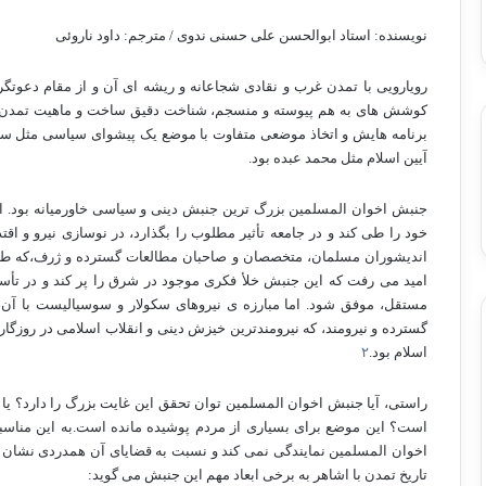
نويسنده: استاد ابوالحسن علی حسنی ندوی / مترجم: داود ناروئی
رویارویی با تمدن غرب و نقادی شجاعانه و ریشه ای آن و از مقام دعوت
کوشش های به هم پیوسته و منسجم، شناخت دقیق ساخت و ماهیت تمدن غرب
برنامه هایش و اتخاذ موضعی متفاوت با موضع یک پیشوای سیاسی مثل سیدج
آیین اسلام مثل محمد عبده بود.
جنبش اخوان المسلمین بزرگ ترین جنبش دینی و سیاسی خاورمیانه بود.
خود را طی کند و در جامعه تأثیر مطلوب را بگذارد، در نوسازی نیرو و اق
اندیشوران مسلمان، متخصصان و صاحبان مطالعات گسترده و ژرف،که طل
امید می رفت که این جنبش خلأ فکری موجود در شرق را پر کند و در تأس
مستقل، موفق شود. اما مبارزه ی نیروهای سکولار و سوسیالیست با آن، 
گسترده و نیرومند، که نیرومندترین خیزش دینی و انقلاب اسلامی در روزگار ن
اسلام بود.
٢
راستی، آیا جنبش اخوان المسلمین توان تحقق این غایت بزرگ را دارد؟ یا د
است؟ این موضع برای بسیاری از مردم پوشیده مانده است.به این مناسب
اخوان المسلمین نمایندگی نمی کند و نسبت به قضایای آن همدردی نشان نم
تاریخ تمدن با اشاهر به برخی ابعاد مهم این جنبش می گوید: