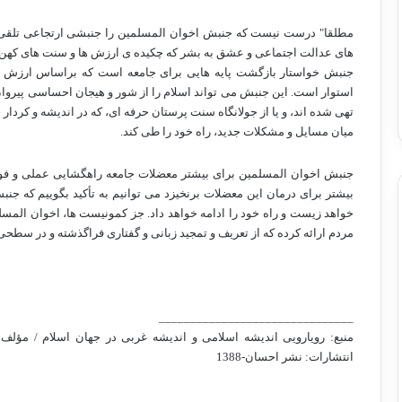
مطلقا" درست نیست که جنبش اخوان المسلمین را جنبشی ارتجاعی تلقی کنی
های عدالت اجتماعی و عشق به بشر که چکیده ی ارزش ها و سنت های کهن
جنبش خواستار بازگشت پایه هایی برای جامعه است که براساس ارزش های 
استوار است. این جنبش می تواند اسلام را از شور و هیجان احساسی پیروان
تهی شده اند، و یا از جولانگاه سنت پرستان حرفه ای، که در اندیشه و کردار خ
میان مسایل و مشکلات جدید، راه خود را طی کند.
جنبش اخوان المسلمین برای بیشتر معضلات جامعه راهگشایی عملی و فوری 
بیشتر برای درمان این معضلات برنخیزد می توانیم به تأکید بگوییم که جن
خواهد زیست و راه خود را ادامه خواهد داد. جز کمونیست ها، اخوان المسلم
مردم ارائه کرده که از تعریف و تمجید زبانی و گفتاری فراگذشته و در سط
_______________________________
منبع: رویارویی اندیشه اسلامی و اندیشه غربی در جهان اسلام / مؤلف:
انتشارات: نشر احسان-1388