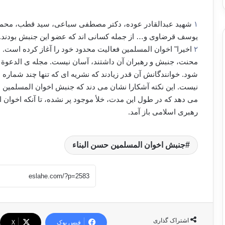
١
شهید عبدالقادر عوده، دکتر مصطفی سباعی، سید قطب، محمد 
یوسف قرضاوی و… از جمله کسانی اند که عضو این جنبش بودند.
٢
اخیرا" اخوان المسلمین فعالیت محدود خود را آغاز کرده است. 
محنت، جنبش و رهبران آن داشتند، آسان نیست. مجله ی الدعوة پ
شود. خوانندگانش آن قدر زیادند که نشریه ای که تنها چند شماره 
نیست. این نکته آشکارا نشان می دند که جنبش اخوان المسلمین 
می دهد که در طول این مدت، خلأ موجود پر نشده، تا آنکه اخوان ا
رهبری اسلامی باز آمد.
جنبش اخوان المسلمین حسن البناء
اشتراک گذاری
فیس بوک
X