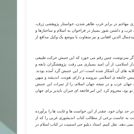
گری مهاجم در برابر غرب ظاهر شدن، خواستار پژوهشی ژرف،
 و داشتن شور بسیار در فراخوان به اسلام و ساختارها و
مال الدین افغانی و نیز متفاوت با موضع یک وکیل مدافع از
 اگر سرنوشت چنین رقم می خورد که این جنبش حرکت طبیعی
تدار اسلامی، از آن امید بسیاری می رفت. پژوهشگران نابغه و
ایه های آن آشکار شده است،
١
در این جنبش گرد آمده بودند.
یس جامعه ی اسلامی نیرومند و دارای هویت، اندیشه و میهن
جهان عرب و در نتیجه جهان اسلام، را از ثمرات این جنبش
و بود، محروم کرد. این امر فاجعه ای جبران ناپذیر برای جهان
ر حد توان خود، چقدر از این خواست ها و غایت ها را برآورده
ت به جاست برخی از مطالب کتاب اندیشوری غربی را که از
ی دهد، نقل کنیم. استاد دبلیو جی اسمیت در کتاب اسلام در