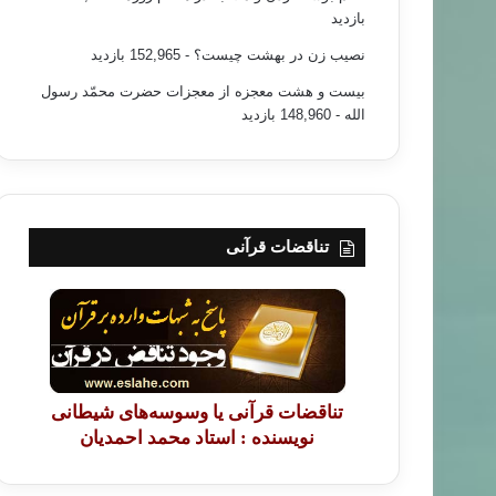
بازدید
نصیب زن در بهشت چیست؟
- 152,965 بازدید
بیست و هشت معجزه از معجزات حضرت محمّد رسول
الله
- 148,960 بازدید
تناقضات قرآنی
به شی کوردی
۹۸/۰۲/۲۶
چۆن رۆژوو بگرین – ۱۰
تناقضات قرآنی یا وسوسه‌های شیطانی
نویسنده : استاد محمد احمدیان