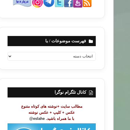
فهرست موضوعات / با
ف
ه
ر
س
ت
م
و
کانال تلگرام نوگرا
ض
و
مطالب سایت +نوشته های کوتاه متنوع
ع
عکس + کلیپ + عکس نوشته
ا
با ما همراه باشید.
eslahe@
ت
/