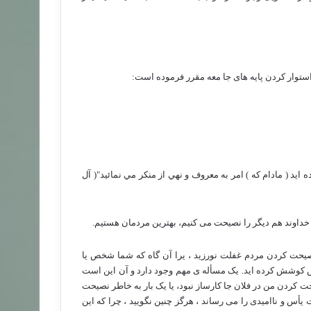
 استوار کردن پایه های جا معه مقرر فرموده است:
 ايد ( مادام كه ) امر به معروف و نهي از منكر مي نمائيد"( آل
ی خداوند هم دیگر را نصیحت می کنیم، بهترین مردمان هستیم.
صیحت کردن مردم غفلت نورزید ، یرا آن گاه که شما شخص یا
ش کوشش کرده اید. یک مسأله ی مهم وجود دارد و آن این است
 کردن من در فلان جا کارساز نبود، یا یک بار به خاطر نصیحت
أس و ناامیدی را می رساند ، هرگز چنین نگویید ، چرا که این