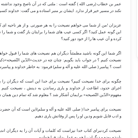
عمر بن خطاب (رضی الله ) گفته است : ملتی که در آن ناصح وجود نداشته ب
نکند در مسیر خیر قرار ندارد. ایشان بر منبر استاده و می گفت: خداوند کسی
عزیزان !من از شما می خواهم نصیحت را به هر صورتی
و از هر ناحیه ای ک
این گونه عمل کنید؟ اگر کسی عیب های شما را برایتان باز گفت و شما را نصی
کرده و آن عیب ها را از خود دور کنید؟
اگر شما این گونه باشید مطمئناً دیگران هم نصیحت های شما را قبول خواهند
نصیحت کنیم ؟ در جواب باید بگویم: چنان چه در حدیث«الدّین النّصیحه»ذ
است ؟ پیامبر
( صلی الله علیه و آله و سلم) فرمود: به خاطر خداوند و پیام
چگونه برای خدا نصیحت کنیم؟ نصیحت برای خدا این است که دیگران را به 
اجرای حدود، اطاعت از خداوند و یاری رساندن به دینش ، نصیحت کنیم
مفهوم«الدّین النّصیحه» برایمان آشکار شد ؟ معلوم شد که تمام دین هما
نصیحت برای پیامبر
خدا ( صلی الله علیه و آله و سلم)این است
که آن حضرت
و ادب
قایل شویم ودین او را پس از وفاتش یاری دهیم.
نصیحت کردنبرای کتاب خدا نیزاست که کلمات و آیات آن را به دیگران اندر د
پاینذه بوده و دیگران را هم به عمل بدان فرا خوانیم.