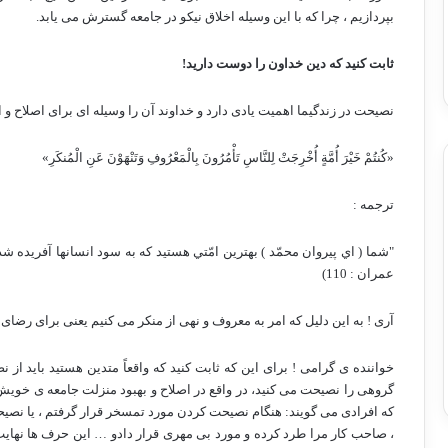
بپردازیم ، چرا که با این وسیله اخلاق نیکو در جامعه گسترش می یابد.
ثابت کنید که دین خداون را دوست دارید!
نصیحت در زندگیما اهمیت یادی دارد و خداوند آن را وسیله ای برای اصلاح و
«كُنتُمْ خَيْرَ أُمَّةٍ أُخْرِجَتْ لِلنَّاسِ تَأْمُرُونَ بِالْمَعْرُوفِ وَتَنْهَوْنَ عَنِ الْمُنكَرِ»
ترجمه :
"شما ( اي پيروان محمّد ) بهترين امّتي هستيد كه به سود انسانها آفريده شده
عمران :
110)
آری ! به این دلیل که امر به معروف و نهی از منکر می کنیم یعنی برای رضا
خواننده ی گرامی ! برای این که ثابت کنید که واقعاً
متدین هستید باید از ن
گروهی را نصیحت می کنید، در واقع در اصلاح و بهبود منزلت جامعه ی خوی
که افرادی می گویند: هنگام نصیحت کردن مورد تمسخر قرار گرفتم ، یا نصیحت
، صاحب کار مرا طرد کرده و مورد بی مهری قرار دادو … این حرف ها نهایت ی