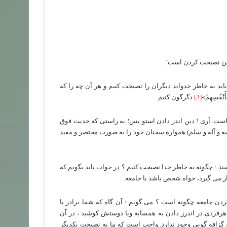
ن نصیحت کردن است".
د به خاطر خدواند دیگران را نصیحت کنیم و هر آن چه را که
 بِأَنْفُسِهِمْ»
[2]
دگرگون کنیم.
زاست. آری ! دین اندز دادن استو بس؛ به راستی که حدیث فوق
ه و آله و سلم) همواره سخنان خود را به صورت مختصر و مفید
د : چگونه به خاطر خدا نصیحت کنیم ؟ در جواب باید بگویم که
ر می گیرد، خواه شخص باشد یا جامعه.
دن جامعه چگونه است ؟ می گویم : آن گاه که شما برادر یا
هرفردی در اندرز دادن به همسایه ویا دوستش کوشید ، در آن
گزافه گویی وجود ندارد. واجب است که ما به نصیحت یکدیگر