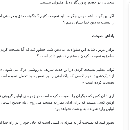
سخنان ، در حضور پروردگار دلایل مقبولی نیستند.
اگر این گونه باشد ، پس چگونه
باید نصیحت کنیم ؟ چگونه صدق و درستی 
را نسبت به دین خدا نشان دهیم ؟
پاداش نصیحت
برادر عزیز ، شاید این سئوالات
به ذهن شما خطور کند که آیا نصیحت کردن دی
سلم)
به نصیحت کردن مستقیم دستور داده است ؟
ثواب عظیم نصیحت کردن در این حدث شریف به روشنی درک می شود : « سه
از : یک:شهید ،دوم.:کسی که پاکدامنی را بر نفس خود تحمل نموده است،
نصیحت کرده است ».
آری ! آن کس که دیگران را نصیحت کرده است در زمره ی اولین گروهی قر
اولین کسی هستم که برای ادای نماز به مسجد می روم ؛ بله صحیح است ، ا
لولین وارد شونده به بهشت نخواهد بود.
تصور کنید که نصیحت گر به منزله ی کسی است که جان خود را در راه خدا 