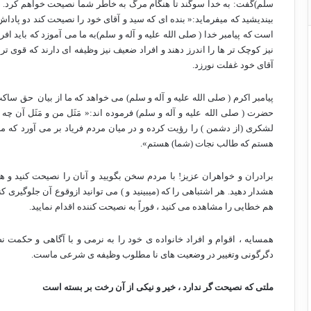
سلم)گفت: به خدا سوگند تا هنگام مرگ به خاطر شما نصیحت خواهم کرد. د
بیندیشید که میفرماید:« بنده ای که سید و آقای خود را
نصیحت کند دو پاداش 
است که پیامبر خدا
( صلی الله علیه و آله و سلم)به ما می آموزد که باید ا
نیز کوچک تر ها را اندرز دهند و افراد ضعیف نیز وظیفه ای دارند که قوی تر
آقای خود غفلت نورزد.
پیامبر اکرم
( صلی الله علیه و آله و سلم) می خواهد که ما از بیان
حق ساکت ن
حضرت ( صلی الله علیه و آله و سلم) فرموده اند:« مَثَل من و مَثَل آن 
لشکری (از دشمن ) را رؤیت کرده و در میان مردم فریاد بر می آورد که م
هستم که طالب نجات (شما) هستم».
برادران و خواهران عزیز! با مردم سخن بگویید و آنان را نصیحت کنید و هر
هشدار دهید. هر اشتباهی را که (میبینید و ) می توانید ازوقوع آن جلوگیری کن
هم خطایی را مشاهده می کنید ، فوراً به
نصیحت کننده اقدام نمایید.
همسایه ، اقوام و افراد خانواده ی خود را به نرمی و با آگاهی و حکمت نصیح
دگرگونی وتغییر در وضعیت های نا مطلوب وظیفه ی شرعی ماست.
ملتی که نصیحت گر ندارد ، خیر و نیکی از آن رخت بر بسته است