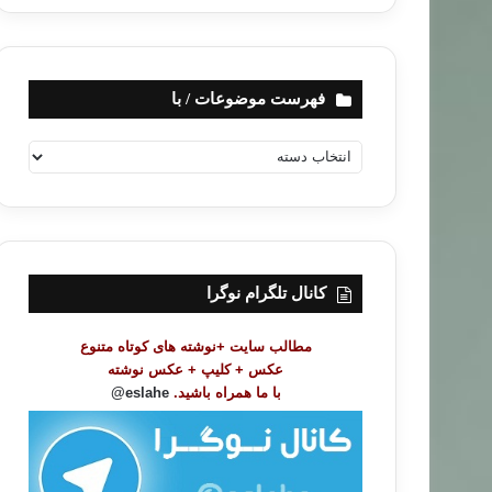
فهرست موضوعات / با
ف
ه
ر
س
ت
م
و
کانال تلگرام نوگرا
ض
و
مطالب سایت +نوشته های کوتاه متنوع
ع
عکس + کلیپ + عکس نوشته
ا
با ما همراه باشید.
eslahe@
ت
/
ب
ا