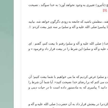
أثیرو ) تغییری به وجود نخواهد آورد؛ به خدا سوگند ، نصیحت
.
[3]
فتد ، مطمئن باشید که جامعه به زودی دگرگون خواهد شد. بیایید
 پیامبر
( صلی الله علیه و آله و سلم) بر سه چیز بیعت کردم: 1.
 ( صلی الله علیه و آله و سلم) رفتم تا بیعت کنم، گفتم : ای
 علیه و آله و سلم) این شرط را در بیعت قرار داد و فرمود:« و
ه و سلم) عرض کردیم که ما می خواهیم با شما بیعت کنیم؛ آن
عت می کنم که برا رضای خدا
نصیحت کنید». آیا شما آن شرط را
دانید ؟ پیامبری که به مادستور داده است تا در حیات دینی و
دنرا در بیعتش قرار داد به آن حضرت
( صلی الله علیه و آله و