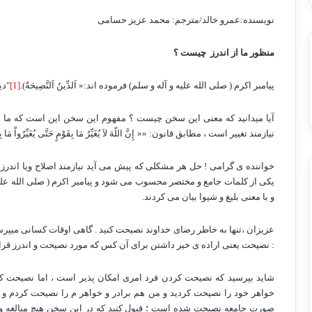
نویسنده:عمرو خالد/مترجم: محمد عزیز حسامی
منظور ما از اندرز
چیست ؟
پیامبر اکرم ( صلی الله علیه و آله و سلم) فرموده اند:« اَلدِّینُ اَلنَّصِیحَةُ).
[1]
"دی
آیا میدانید که معنی این سخن چیست ؟ مفهوم این سخن این است که ما بای
نیازمند تغییر است ، مطابق قانون: ««
إِنَّ اللّهَ لاَ يُغَيِّرُ مَا بِقَوْمٍ حَتَّى يُغَيِّرُواْ مَا
خواننده ی گرامی ! حل هر مشکلی که پیش می آید نیازمند اصلاح ویا اندر
یکی از کلمات جامع و مختصر محسوب می شود و پیامبر اکرم ( صلی الله علی
و با معنی بلیغ و شیوا بیان می کردند.
عزیزان ،تنها به خاطر رضای خداوند نصیحت کنید . گاهی اوقات کسانی میپرسن
: نصیحت یعنی اراده ی خیر داشتن برای آن کس که مورد نصیحت و اندرز قرا
شاید بپرسید که نصیحت کردن فرد امری امکان پذیر است ، اما نصیحت کر
خواهر خود را نصیحت کردید و من هم برادر و خواهر م را نصیحت کردم و 
صورت جامعه نصیحت شده است ؛ قبول کنید که در این سخن هیچ مبالغه و 