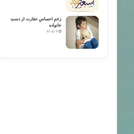
زخمِ احساسِ حقارت از دستِ
خانواده
۰۴/۰۸/۰۳