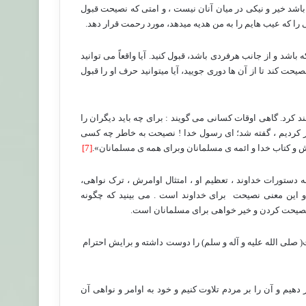
اشد خیر و نیکی در میان آنان نیست ، و امتی که نصیحت قبول
 را که عیب هایم را به من هدیه میدهد، مورد رحمت قرار دهد.
ه باشد و از جانب هرفردی باشد، قبول کنید. آیا واقعاً می توانید
حت کند تا از آن ها دوری جویید، آیا میتوانید حرف او را قبول
 کرد. گاهی اوقات کسانی می گویند : برای چه باید دیگران را
کر کردیم ، گفته شد؛ ای رسول خدا ! نصیحت به خاطر چه کسی
برش و کتاب خدا و ائمه ی مسلمانان وبرای همه ی مسلمانان».
[7]
دستورات خداوند ، تعظیم او ، امتثال اوامرش ، ترک نواهی،
 و این معنی نصیحت
برای خداوند است . می بینید که چگونه
ن نصیحت کردن و خیر خواهی برای مسلمانان است.
( صلی الله علیه و آله و سلم) را دوست داشته و برایش احترام
هیم و آن را بر مردم تلاوت کنیم و خود به اوامر و نواهی آن