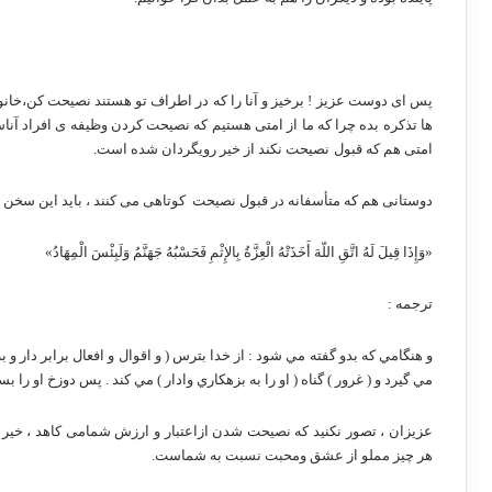
پس ای دوست عزیز ! برخیز و آنا را که در اطراف تو هستند نصیحت کن،خانو
ها تذکره بده چرا که ما از امتی هستیم که نصیحت کردن وظیفه ی افراد آن
امتی هم که قبول
نصیحت نکند از خیر رویگردان شده است.
دوستانی هم که متأسفانه در قبول نصیحت
کوتاهی می کنند ، باید این سخن 
«وَإِذَا قِيلَ لَهُ اتَّقِ اللّهَ أَخَذَتْهُ الْعِزَّةُ بِالإِثْمِ فَحَسْبُهُ جَهَنَّمُ وَلَبِئْسَ الْمِهَادُ»
ترجمه :
و هنگامي كه بدو گفته مي شود : از خدا بترس ( و اقوال و افعال برابر دار و 
مي گيرد و ( غرور ) گناه ( او را به بزهكاري وادار ) مي كند . پس دوزخ او را
عزیزان ، تصور نکنید که نصیحت شدن ازاعتبار و ارزش شمامی کاهد ، خیر
هر چیز مملو از عشق ومحبت نسبت به شماست.