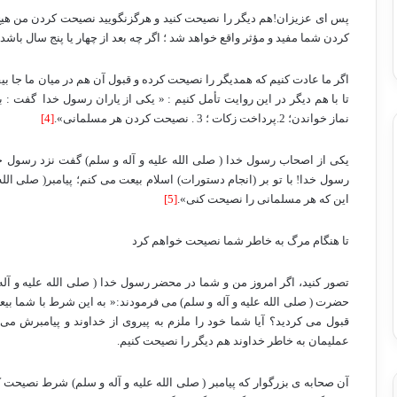
پس ای عزیزان!هم دیگر را نصیحت کنید و هرگزنگویید نصیحت کردن من هیچ (ت
کردن شما مفید و مؤثر واقع خواهد شد ؛ اگر چه بعد از چهار یا پنج سال باشد 
اگر ما عادت کنیم که همدیگر را نصیحت کرده و قبول آن هم در میان ما جا بی
تا با هم دیگر در این روایت تأمل کنیم : « یکی از یاران رسول خدا
گفت : با
نماز خواندن؛ 2.پرداخت زکات ؛ 3 .
نصیحت کردن هر مسلمانی».
[4]
یکی از اصحاب رسول خدا
( صلی الله علیه و آله و سلم) گفت نزد رسول خدا
رسول خدا! با تو بر (انجام دستورات) اسلام بیعت می کنم؛ پیامبر( صلی الله
این که هر مسلمانی را نصیحت کنی».
[5]
تا هنگام مرگ به خاطر شما نصیحت خواهم کرد
تصور کنید، اگر امروز من و شما در محضر
رسول خدا ( صلی الله علیه و آل
حضرت ( صلی الله علیه و آله و سلم) می فرمودند:« به این شرط با شما بی
قبول می کردید؟ آیا شما خود را ملزم به پیروی از خداوند و پیامبرش می 
عملیمان به خاطر خداوند هم دیگر را نصیحت کنیم.
آن صحابه ی بزرگوار که پیامبر
( صلی الله علیه و آله و سلم) شرط
نصیحت کر