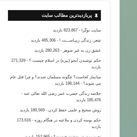
پربازدیدترین مطالب سایت
سایت نوگرا
- 823,867 بازدید
شعر، زندگی زیبـاســـت !
- 485,306 بازدید
عشق زن به غیر شوهر
- 280,263 بازدید
حکم نوشیدن آبجو (بیره) در اسلام چیست ؟
- 271,329
بازدید
میانمار کجاست؟ چگونه مسلمان شدند؟ و چرا قتل عام
می شوند؟
- 196,144 بازدید
خلاصه زندگی حضرت عمر رضی الله تعالی عنه
-
185,476 بازدید
روش صحیح و علمی حفظ کردن
- 180,569 بازدید
حکم بوسه کردن و ملاعبه در هنگام روزه
- 173,616
بازدید
نصیب زن در بهشت چیست؟
- 152,965 بازدید