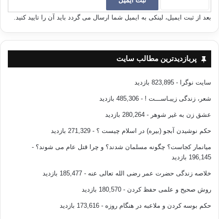
بعد از ثبت ایمیل، لینکی به ایمیل شما ارسال می گردد باید آن را تایید کنید.
پربازدیدترین مطالب سایت
سایت نوگرا
- 823,895 بازدید
شعر، زندگی زیبـاســـت !
- 485,306 بازدید
عشق زن به غیر شوهر
- 280,264 بازدید
حکم نوشیدن آبجو (بیره) در اسلام چیست ؟
- 271,329 بازدید
میانمار کجاست؟ چگونه مسلمان شدند؟ و چرا قتل عام می شوند؟
-
196,145 بازدید
خلاصه زندگی حضرت عمر رضی الله تعالی عنه
- 185,477 بازدید
روش صحیح و علمی حفظ کردن
- 180,570 بازدید
حکم بوسه کردن و ملاعبه در هنگام روزه
- 173,616 بازدید