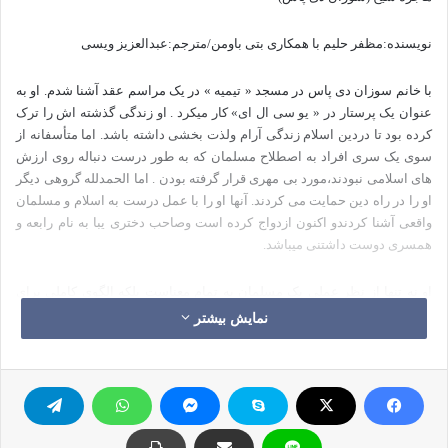
نویسنده:مظفر حلیم با همکاری بتی باومن/مترجم:عبدالعزیز ویسی
با خانم سوزان دی پاس در مسجد « تیمیه » در یک مراسم عقد آشنا شدم. او به
عنوان یک پرستار در « یو سی ال ای» کار میکرد . او زندگی گذشته اش را ترک
کرده بود تا دردین اسلام زندگی آرام ولذت بخشی داشته باشد. اما متأسفانه از
سوی یک سری افراد به اصطلاح مسلمان که به طور درست دنباله روی ارزش
های اسلامی نبودند،مورد بی مهری قرار گرفته بودن . اما الحمدلله گروهی دیگر
او را در راه دین حمایت می کردند. آنها او را با عمل درست به اسلام و مسلمان
واقعی آشنا کردندو اکنون ازدواج کرده است وصاحب دختری یبا به نام رابعه و
همسری دوست داشتنی میباشد.
او نه تنها از نظر عملی یک مسلمان به تمام معناست بلکه الگوی کاملی برای
خانواده اش نیز می باشد. برادرزاده اش که 22 سال سن دارد و در دانشگاه
نمایش بیشتر
«برکلی» مشغول به تحصیل است به تازگی به دین مبین اسلام گرویده است .
اسم این برادزاده اش «حسن» است.
درسال 1994 بعد از مطالعه قرآن و آشنایی با افراد مخلص و متواضع که قبلاً
هرگز آنها را ندیده بودم ، مسلمان شدم. قبلاً چیزهایی در مورد مسلمانان می