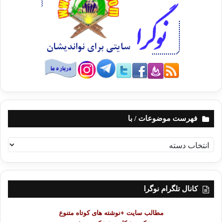
دیگر کارهای یادی باید انجام داد و امیدوارم به بهشت وارد شوم. پرستار هستم و
می دانم که در زندگی بعضی از مریض ها تأثیر داشته ام.هم چنین به دوستانم در
مورد کارهای پزشکی کمک می کنم. معماری هم بلدم هر چند که در ابتدا آن را
کاری بیهوده می دانستم اما ازنظر اسلامی متوجه شدم که راهی برای کمک به
مردم یافته ام.
مهمترین چیزی که از اسلام
به من رسیده است آرامش درونی است. دیگر
نگران آینده و موقعیت های آن نیستم. میدانم که خداوند برگذشته و آیندۀ من
عالم است. و من باید زندگی کنم و خداوند مهربان است و بیشتر از وسعت و
توانایی ام از من کار نمیخواهد. هر روز خدا.ند را شکر می کنم که مرا به دین
فهرست موضوعات / با
اسلام هدایت کرده است. سلام ودرود خداوند بر تمام کسانی که این داستان را
می خوانند.
ف
ه
—————————–
ر
س
منبع: اینک خورشید ازغرب طلوع می کند / نویسنده:مظفر حلیم با همکاری بتی
ت
باومن/مترجم:عبدالعزیز ویسی / انتشارات: نشراحسان/ نوبت چاپ :اول 1381
کانال تلگرام نوگرا
م
و
مطالب سایت +نوشته های کوتاه متنوع
ض