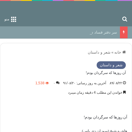
جستجو برای
منو
سر دفتر فساد در زمین‌، دوری وکناره‌گیری از راه خداست‌!
خانه
»
شعر و داستان
شعر و داستان
آن روزها كه سرگردان بودم!
۸۹/۰۸/۲۲
آخرین به روز رسانی: ۹۱/۰۸/۲۰
۰
1,538
خواندن این مطلب 4 دقیقه زمان میبرد
آن روزها كه سرگردان بودم!
هاجره شیخ (سوزان دی پاس)