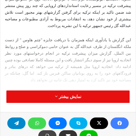
پیشرفت ترکیه در مسیر رعایت استانداردهای اروپایی که چند روز پیش منتشر
شد ضمن تاکید بر اینکه ترکیه برای گرفتن گزارشهای بهتر مجبور است تلاش
بیشتری از خود نشان دهد، به انتقادات مربوط به آزادی مطبوعات و مصاحبه
عبدالله گل رئیس جمهور ترکیه با این نشریه پرداخت.
این گزارش با یادآوری اینکه همزمان با دریافت جایزه "چتم هاوس " از دست
ملکه انگلستان از طرف عبدالله گل به عنوان حامی دموکراسی و صلح و روابط
بین الملل، گزارش میزان پیشرفت ترکیه در انجام درخواستهای مورد نظر
اتحادیه اروپا نیز از سوی دیگر انتشار یافت و این مسئله کاملا تصادفی بوده چنین
ادامه داد: اتحادیه اروپا مثل همیشه از ترکیه می خواهد که درهای بنادر و
فرودگاههای خود را به روی یونانیان ساکن قبرس باز کند. اما گل، چنانکه در
مصاحبه خود نیز تاکید کرد به امتیاز دهی تک جانبه تن نخواهد داد.
نشریه اکونومیست سپس با اشاره به اینکه پیشرفتی در روند پیوستن ترکیه به
نمایش بیشتر
اتحادیه اروپا حاصل نشده و علت آن نیز این بوده است که بسیاری از
سرفصلهای اتحادیه اروپا مربوط به جزیره مورد مناقشه قبرس بوده و یا اینکه
اعضای دیگر این اتحادیه مانع طرح برخی از سرفصلها می‌شدند افزود: عبدالله
گل در مصاحبه خود خاطرنشان ساخت که روند اصلاحات مورد نظر اتحادیه اروپا
را همچنان ادامه خواهند داد. وی همچنین تاکید کرد که در زمان رسیدن به حد
لازم ممکن است که از پیوستن به اتحادیه اروپا منصرف گردند.