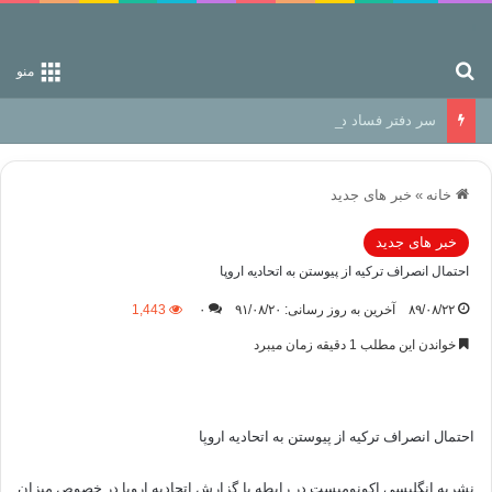
جستجو برای
منو
سر دفتر فساد در زمین‌، دوری وکناره‌گیری از راه خداست‌!
خانه
»
خبر های جدید
خبر های جدید
احتمال انصراف تركيه از پيوستن به اتحاديه اروپا
۸۹/۰۸/۲۲
آخرین به روز رسانی: ۹۱/۰۸/۲۰
۰
1,443
خواندن این مطلب 1 دقیقه زمان میبرد
احتمال انصراف تركيه از پيوستن به اتحاديه اروپا
نشریه انگلیسی اکونومیست در رابطه با گزارش اتحادیه اروپا در خصوص میزان