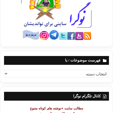
فهرست موضوعات / با
ف
ه
ر
س
ت
کانال تلگرام نوگرا
م
و
مطالب سایت +نوشته های کوتاه متنوع
ض