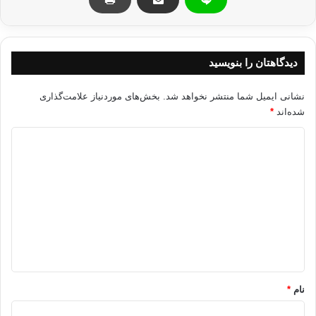
بنابراین گزارش، گل در بخش دیگری از مصاحبه خود ادعای روی برگرداندن
کشورش از غرب را رد نموده آن را "فشار روانی " بر روی ترکیه خواند.
دیدگاهتان را بنویسید
منبع: ديپلماسي ايران
نشانی ایمیل شما منتشر نخواهد شد.
بخش‌های موردنیاز علامت‌گذاری
شده‌اند
*
تركيه اتحاديه اروپا عبدالله گل
د
ی
کپی آدرس
د
گ
ا
ه
*
نام
*