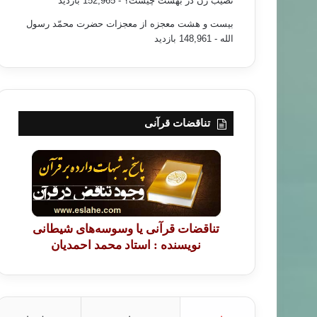
نصیب زن در بهشت چیست؟
- 152,965 بازدید
بیست و هشت معجزه از معجزات حضرت محمّد رسول
الله
- 148,961 بازدید
تناقضات قرآنی
تناقضات قرآنی یا وسوسه‌های شیطانی
نویسنده : استاد محمد احمدیان