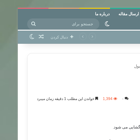
ارسال مقاله
درباره ما
جستجو
تغییر پوسته
برای
نوشته تصادفی
تغییر پوسته
دنبال کردن
بول
۰
1,394
خواندن این مطلب 1 دقیقه زمان میبرد
زگشایی می شود.