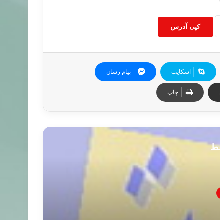
کپی آدرس
اسکایپ
پیام رسان
چاپ
بط