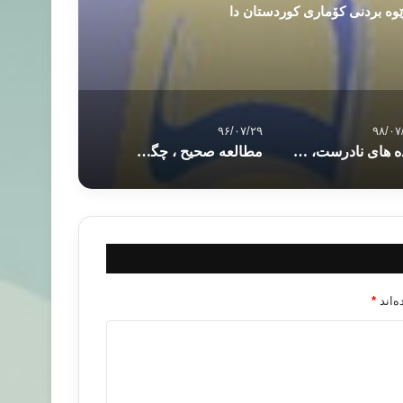
 ڕێوه بردنی کۆماری کوردستان دا
۹۶/۰۷/۲۹
۹۸/۰۷
داده های نادرست، قضاوت های ناروا؛ حمله به اخوان به نام نفرت از اردوغان
مطالعه صحیح ، چگونه هوشمندانه تر درس بخوانیم و مطالعه کنیم ؟
‌اند
*