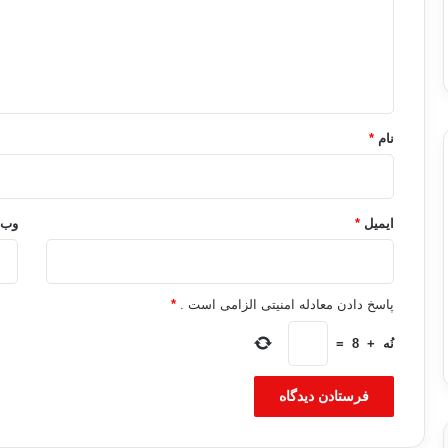
گ
ا
ه
*
نام
*
ایمیل
*
وب‌
پاسخ دادن معادله امنیتی الزامی است .
*
نُه
+
8
=