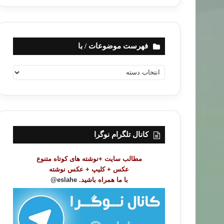
فهرست موضوعات / با
ف
ه
ر
س
ت
م
و
کانال تلگرام نوگرا
ض
و
مطالب سایت +نوشته های کوتاه متنوع
ع
عکس + کلیپ + عکس نوشته
ا
با ما همراه باشید.
eslahe@
ت
/
ب
ا