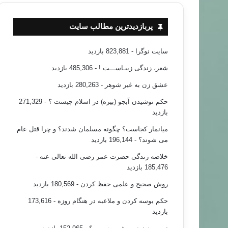
سعادت انسان و کج فهمی فمنیسم ها در این مورد
پربازدیدترین مطالب سایت
سایت نوگرا
- 823,881 بازدید
شعر، زندگی زیبـاســـت !
- 485,306 بازدید
عشق زن به غیر شوهر
- 280,263 بازدید
حکم نوشیدن آبجو (بیره) در اسلام چیست ؟
- 271,329
بازدید
میانمار کجاست؟ چگونه مسلمان شدند؟ و چرا قتل عام
می شوند؟
- 196,144 بازدید
خلاصه زندگی حضرت عمر رضی الله تعالی عنه
-
185,476 بازدید
روش صحیح و علمی حفظ کردن
- 180,569 بازدید
حکم بوسه کردن و ملاعبه در هنگام روزه
- 173,616
بازدید