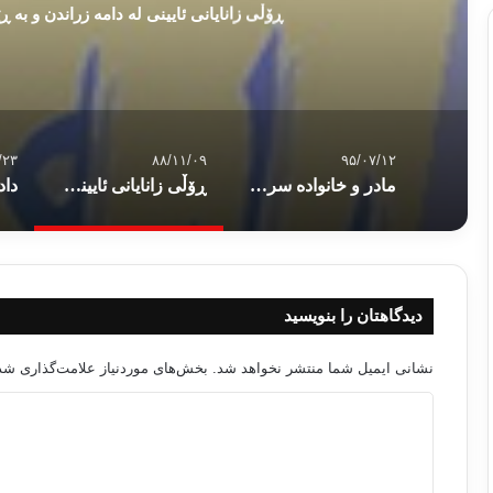
ڕۆڵی زانایانی ئایینی له دامه زراندن و به
/۲۳
۸۸/۱۱/۰۹
۹۵/۰۷/۱۲
مادر و خانواده سرچشمه سعادت انسان و کج فهمی فمنیسم ها در این مورد
ڕۆڵی زانایانی ئایینی له دامه زراندن و به ڕێوه بردنی کۆماری کوردستان دا
دیدگاهتان را بنویسید
نشانی ایمیل شما منتشر نخواهد شد.
بخش‌های موردنیاز علامت‌گذاری شده
د
ی
د