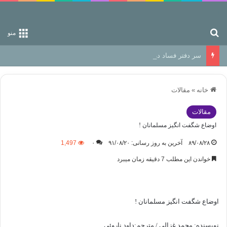
جستجو برای
منو
سر دفتر فساد در زمین‌، دوری وکناره‌گیری از راه خداست‌!
خانه
»
مقالات
مقالات
اوضاع شگفت انگیز مسلمانان !
۸۹/۰۸/۲۸
آخرین به روز رسانی: ۹۱/۰۸/۲۰
۰
1,497
خواندن این مطلب 7 دقیقه زمان میبرد
اوضاع شگفت انگیز مسلمانان !
نويسنده: محمد غزالی / مترجم:داود ناروئی