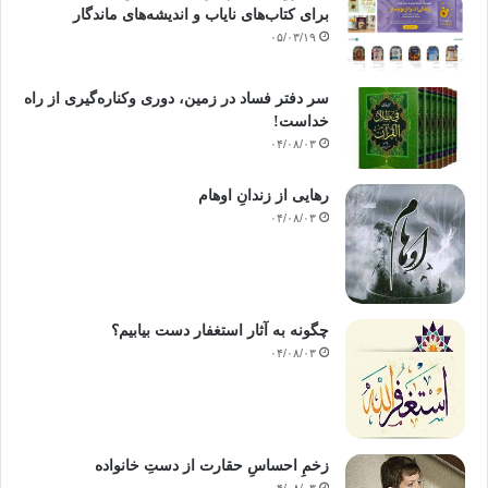
وام و بخشش دریافت کنند و تا زمانی که ما از غفلت ابدی خود بیرون نیامده ایم،
برای کتاب‌های نایاب و اندیشه‌های ماندگار
ادامه خواهد داشت. ما نه تنها از رسالت اسلامی خویش منحرف شده ایم؛ بلکه
۰۵/۰۳/۱۹
نسبت خودمان را با آدم نیز فراموش کرده ایم. همو که خدا به وی تمام نام ها را
آموخت و او را بر زمین فرو فرستاد، تا با هوشیاری و زیرکی خود، یا با تلاش و
سر دفتر فساد در زمین‌، دوری وکناره‌گیری از راه
عرق جبین خود، آبادش کند. راستی، معرفتی که در این وضعیت به دست می
خداست‌!
آوریم، هنگامی که از ناحیه ی دینی مغشوش باشد و از ناحیه ی انسانی آشفته،
۰۴/۰۸/۰۳
چه خواهد بود؟آیا رویکردهای فکری ما نیاز با بازنگری ندارند؟!
رهایی از زندانِ اوهام
۰۴/۰۸/۰۳
___________________
منبع: ارزیابی میراث فکری مسلمانان / مؤلف: محمد غزالی / مترجم:داود
چگونه به آثار استغفار دست بیابیم؟
ناروئی / انتشارات: نشر احسان-1382
۰۴/۰۸/۰۳
مسلمانان مسلمان عقب ماندگي
زخمِ احساسِ حقارت از دستِ خانواده
۰۴/۰۸/۰۳