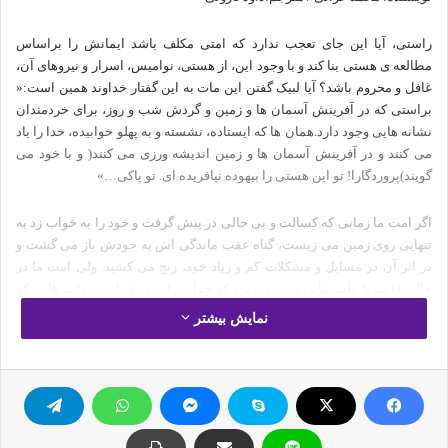
راستی، آیا این جای تعجب ندارد که امتی مکلف باشد ایمانش را براساس
مطالعه ی هستی بنا کند و با وجود این، از هستی، نوامیس، اسرار و نیروهای آن،
غافل و محروم باشد؟ آیا لبیک گفتن این مات به این گفتار خداوند همین است:«
براستی که در آفرینش آسمان ها و زمین و گردش شب و روز، برای خردمندان
نشانه هایی وجود دارد.همان ها که ایستاده، نشسته و به پهلو خوابیده، خدا را یاد
می کنند و در آفرینش آسمان ها و زمین اندیشه ورزی می کنند( و با خود می
گویند)پروردگارا! تو این هستی را بیهوده نیافریده ای. تو پاکی…»
اگر امت ما زمانی که کسالت و بی حالی در پیش گرفت و خود را به خواب زد به
تنهایی روی زمین می زیست، گناه عقب ماندگی اش به خودش باز می گشت و
در اثر آن در مسایل و مشکلات کم و زیاد خود، رنج می کشید. ولی امت ما در
حال رقابت با ملت هایی بسر می برد که خواب را نمی شناسند. ملت هایی که
هیچ رسالتی ندارند و اگر دارند رسالتی کاملا" مادی و محدود است که پایه اش را
نمایش بیشتر
باطل و هوا و هوس تشکیل می دهد. با این وجود، پیروان باطل از نشاط و اراده
ای که دارند با باد مسابقه میدهند ولی ما نمایندگان حق روی خاک زانو زده ایم و
با سردی و ابلهی، نظاره گر دیگرانیم و از رسالت خویش هیچ درک قابل توجهی
نداریم. در کتاب آسمانی ما، آدم بودن مترداف با دانشی است که فرشتگان از
کسب آن عاجز ماندند و تنها آدم در تحصیل آن کامیاب گردید و بدین سان،
سزاوار خلافت در روی زمین شد؛ اما اکنون آدم بودن در زندگی ما مترداف شده