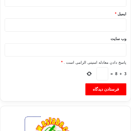
بدون اجازه فروشنده اجناس بسته بندی شده را(به منظور بررسی کیفیت
باز نکنید)
ایمیل
*
بهترین وقت خرید را تشخیص دهید و در آن زمان اقدام به خرید کنید.
خرید عید را لزوما" نباید در روزهای آخر اسفند انجام دهید( وگرنه سختی
آن را بپذیرید).
وب‌ سایت
پول اضافی همراه داشته باشید.
شایسته تر است اسکناس ها را در کیف مخصوص پول حمل کنید.
با دست آلوده اسکناس ها را لمس نکنید.
پاسخ دادن معادله امنیتی الزامی است .
*
بر روی اسکناس چیزی ننویسید.
=
8
+
3
به احترام خویش و دیگران از کشیدن سیگار در محل های خرید خودداری
کنید(هر چند دیگران بزرگواری کنند و اعتراضی به شما نکنند.
فروش
با مشتری برخوردی محترمانه داشته باشید(معمولا" افراد ترجیح می دهند
از کسانی که برخورد محترمانه تری دارند خرید نمایند).