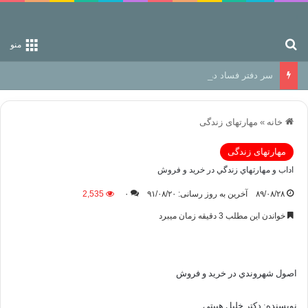
جستجو برای
منو
سر دفتر فساد در زمین‌، دوری وکناره‌گیری از راه خداست‌!
خانه
»
مهارتهای زندگی
مهارتهای زندگی
اداب و مهارتهاي زندگي در خرید و فروش
۸۹/۰۸/۲۸
آخرین به روز رسانی: ۹۱/۰۸/۲۰
۰
2,535
خواندن این مطلب 3 دقیقه زمان میبرد
اصول شهروندي در خرید و فروش
نويسنده: دكتر خلیل هیبتی