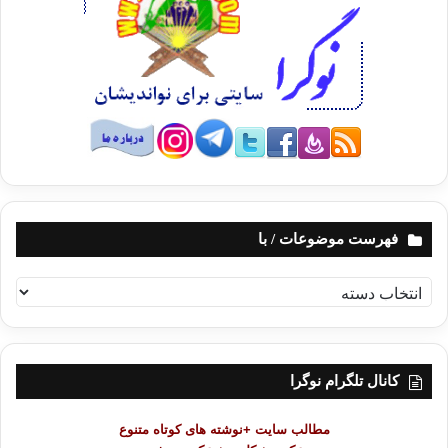
برچسب قیمت را بر روی اجناسی که در معرض دید مشتری می گذارید،
نصب کنید.
در زمان انتخاب مشتری حوصله به خرج دهید و اگر چیزی را نپسندید، بد
برخورد نکنید.(راه برگشت را برای مشتری خود باز بگذارید)
شایسته نیست فروشنده برای نشان دادن صداقتش قسم بخورد.
پروانه کسب خود را در معرض دید مشتری قرار دهید.
نبید اجناسی را که به کیفیت آن ها اطمینان ندارید، به عنوان جنس با
کیفیت خوب به مشتری خود بفروشید(شایسته است صادقانه وی را از
کیفیت آن مطلع سازید).
در شرایطی که مشتری مجبور به خرید کالا شما باشد، شایسته نیست
فهرست موضوعات / با
مبلغی بیش تر( از میزان سودی که حق شماست) از وی مطالبه کنید.
با رعایت بهداشت، و برخورد خوب، بر مشتریان خود بیفزایید.
ف
ه
با گذاشتن اجناس خویش در مسیر حرکت دیگران، مانع رفت و آمد آن ها
ر
نشوید.
س
هنگام ورود مشتری جواب سلام وی را بدهید. اگر سرتان شلوغ بود، از وی
ت
کانال تلگرام نوگرا
بخواهید صبر کند.( به طریقی نشان دهید که متوجه حضور وی هستید).
م
مغازه داران و فروشندگان سیار شایسته نیست با بیرون ریختن اجناس
و
مطالب سایت +نوشته های کوتاه متنوع
غیرقابل مصرف یا صندوق و کارتن ها و…، باعث آلودگی کوچه و خیابان
ض