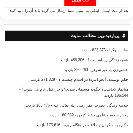
بعد از ثبت ایمیل، لینکی به ایمیل شما ارسال می گردد باید آن را تایید کنید.
خرید و فروش
پربازدیدترین مطالب سایت
کپی آدرس
سایت نوگرا
- 823,875 بازدید
شعر، زندگی زیبـاســـت !
- 485,306 بازدید
عشق زن به غیر شوهر
- 280,263 بازدید
حکم نوشیدن آبجو (بیره) در اسلام چیست ؟
- 271,329 بازدید
میانمار کجاست؟ چگونه مسلمان شدند؟ و چرا قتل عام می شوند؟
-
196,144 بازدید
خلاصه زندگی حضرت عمر رضی الله تعالی عنه
- 185,476 بازدید
روش صحیح و علمی حفظ کردن
- 180,569 بازدید
حکم بوسه کردن و ملاعبه در هنگام روزه
- 173,616 بازدید