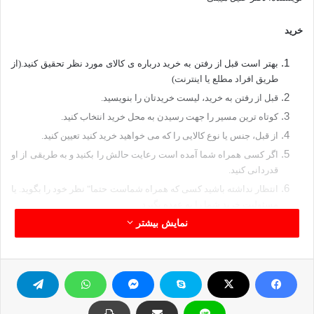
خرید
بهتر است قبل از رفتن به خرید درباره ی کالای مورد نظر تحقیق کنید.(از
طریق افراد مطلع یا اینترنت)
قبل از رفتن به خرید، لیست خریدتان را بنویسید.
کوتاه ترین مسیر را جهت رسیدن به محل خرید انتخاب کنید.
از قبل، جنس یا نوع کالایی را که می خواهید خرید کنید تعیین کنید.
اگر کسی همراه شما آمده است رعایت حالش را بکنید و به طریقی از او
قدردانی کنید.
انتظار نداشته باشید کسی که همراه شماست حتما" نظر خود را بگوید. یا
مسئولیت خرید شما را به عهده بگیرد.
نمایش بیشتر
شایسته است شخصا" بتوانید(بدون وابستگی به کسی) خریدهای ساده ی
خود را انجام دهید.
وقتی با کسی به خرید می روید، به عنوان همراه، سلیقه ی خود را تحمیل
نکنید.
از مغازه های معتبر خرید کنید.
در خرید از مکان هایی که اجناس خود را خیلی ارزان تر می فروشند، دقت