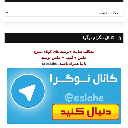
ف
ه
ر
س
ت
کانال تلگرام نوگرا
م
و
مطالب سایت +نوشته های کوتاه متنوع
ض
عکس + کلیپ + عکس نوشته
و
با ما همراه باشید.
eslahe@
ع
ا
ت
/
ب
ا