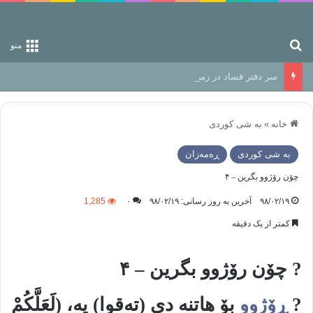
جستجو برای
منو
سر دفتر فساد در زمین‌، دوری وکناره‌گیری از راه خداست‌!
خانه
»
به شی کوردی
به شی کوردی
ڕه‌مه‌زان
چۆن رۆژوو بگرین – ۴
۹۸/۰۲/۱۹
آخرین به روز رسانی: ۹۸/۰۲/۱۹
۰
1,285
کمتر از یک دقیقه
? چۆن رۆژوو بگرین – ۴
?
ڕۆژوو
بۆ هاتنە دى (تەقوا) یە، (لَعَلَّکُمْ