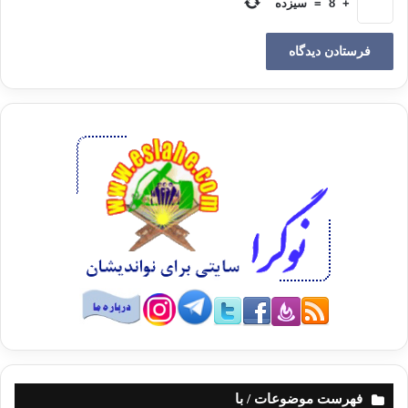
+
8
=
سیزده
فهرست موضوعات / با