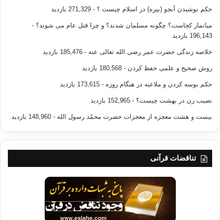
حکم نوشیدن آبجو (بیره) در اسلام چیست ؟
- 271,329 بازدید
میانمار کجاست؟ چگونه مسلمان شدند؟ و چرا قتل عام می شوند؟
-
196,143 بازدید
خلاصه زندگی حضرت عمر رضی الله تعالی عنه
- 185,476 بازدید
روش صحیح و علمی حفظ کردن
- 180,568 بازدید
حکم بوسه کردن و ملاعبه در هنگام روزه
- 173,615 بازدید
نصیب زن در بهشت چیست؟
- 152,965 بازدید
بیست و هشت معجزه از معجزات حضرت محمّد رسول الله
- 148,960 بازدید
تناقضات قرآنی