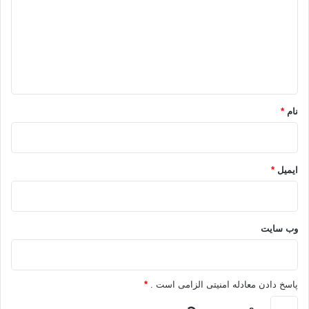
د
گ
ا
ه
*
نام
*
ایمیل
*
وب‌ سایت
پاسخ دادن معادله امنیتی الزامی است .
*