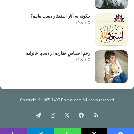
چگونه به آثار استغفار دست بیابیم؟
۰۴/۰۸/۰۳
زخمِ احساسِ حقارت از دستِ خانواده
۰۴/۰۸/۰۳
Copyright © 1385-1405 Eslahe.com All rights reserved
خوراک
فیس
X
اینستاگرام
تلگرام
بوک