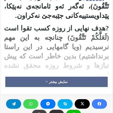
تَتَّقُونَ)، ئەگەر ئەو ئامانجەى نەپێکا،
پێداویستییەکانى جێبەجێ نەکراون.
?هدف نهایی از روزه کسب تقوا است
(لَعَلَّکُمْ تَتَّقُونَ) چنانچه به این مهم
نرسیدیم (ویا گامهایی در این راستا
برنداشتیم) بدین خاطر است که پیش
نیازها و شروط روزه محقق نشده
است.
نمایش بیشتر
? @eslahe
رۆژوو
ڕەمەزان