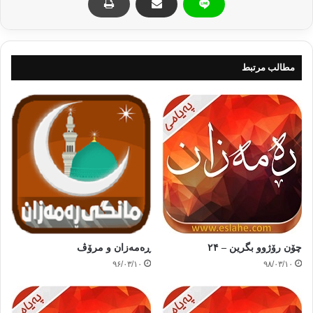
کپی آدرس
مطالب مرتبط
چۆن رۆژوو بگرین – ٢۴
ڕەمەزان و مرۆڤ
۹۶/۰۳/۱۰
۹۸/۰۳/۱۰