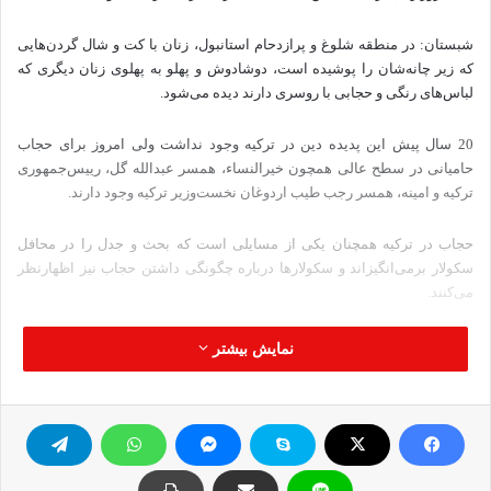
شبستان: در منطقه شلوغ و پرازدحام استانبول،‌ زنان با کت و شال گردن‌هایی
که زیر چانه‌شان را پوشیده است، دوشادوش و پهلو به پهلوی زنان دیگری که
لباس‌های رنگی و حجابی با روسری دارند دیده می‌شود.
20 سال پیش این پدیده دین در ترکیه وجود نداشت ولی امروز برای حجاب
حامیانی در سطح عالی همچون خیرالنساء، همسر عبدالله گل، رییس‌جمهوری
ترکیه و امینه، همسر رجب طیب اردوغان نخست‌وزیر ترکیه وجود دارند.
حجاب در ترکیه همچنان یکی از مسایلی است که بحث و جدل را در محافل
سکولار برمی‌انگیزاند و سکولارها درباره چگونگی داشتن حجاب نیز اظهارنظر
می‌کنند.
حجاب از پوشش سر به شکل ماده که در سال‌های اولیه جمهوری ترکیه چیز
نمایش بیشتر
آلوده‌ای به شمار می‌آمد و بیانگر عقب‌ماندگی و ارتجاعی بودن ریشه‌های
روستایی با لباس نفیس بود، تغییر کرده و به یک نماد اسلامی تبدیل شده است.
حجاب چالشی را که نخبگان سکولار در ترکیه با آن رودررو هستند، به تصویر
می‌کشد و اختصاص به طبقه جدیدی از مسلمانان متعهد دین دارد.