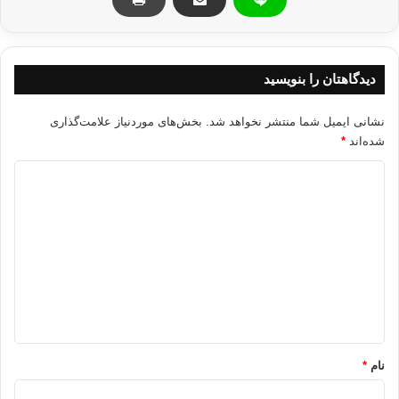
بنا به گزارش الکوثر، روزنامه ملیت ترکیه ارزش بازار لباس‌های اسلامی را سه
میلیارد دلار تخمین زده است در حالی که زنان محجبه در خیابان‌های مختلف
ترکیه، مشکلی برای داشتن حجاب ندارند اما حجاب برای دانشجویان و کارمندان
دیدگاهتان را بنویسید
دولتی ممنوع است و نمی‌توانند در مؤسسات دولتی سکولار حجاب داشته باشند
و همه این اقدامات در حالی است که حزب عدالت و توسعه ممنوعیت حجاب را
لغو کرده است.
نشانی ایمیل شما منتشر نخواهد شد.
بخش‌های موردنیاز علامت‌گذاری
شده‌اند
*
برگرفته از شبستان
د
ی
تركيه سكولار پوشش اسلامي
د
گ
کپی آدرس
ا
ه
*
نام
*