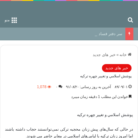
جستجو برای
منو
سر دفتر فساد در زمین‌، دوری وکناره‌گیری از راه خداست‌!
خانه
»
خبر های جدید
خبر های جدید
پوشش اسلامي و تغيير چهره تركيه
۸۹/۰۹/۰۱
آخرین به روز رسانی: ۹۱/۰۸/۲۰
۰
1,078
خواندن این مطلب 1 دقیقه زمان میبرد
پوشش اسلامي و تغيير چهره تركيه
در حالی که سال‌های پیش زنان محجبه ترکی نمی‌توانستند حجاب داشته باشند
اما امروز زنان ترکیه با لباس‌های اسلامی در معابر حاضر می شوند.