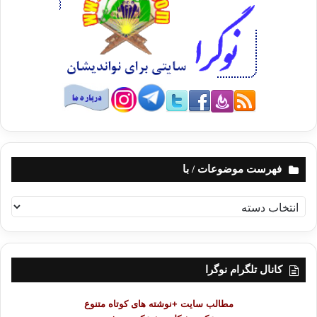
فهرست موضوعات / با
ف
ه
ر
س
ت
کانال تلگرام نوگرا
م
و
مطالب سایت +نوشته های کوتاه متنوع
ض