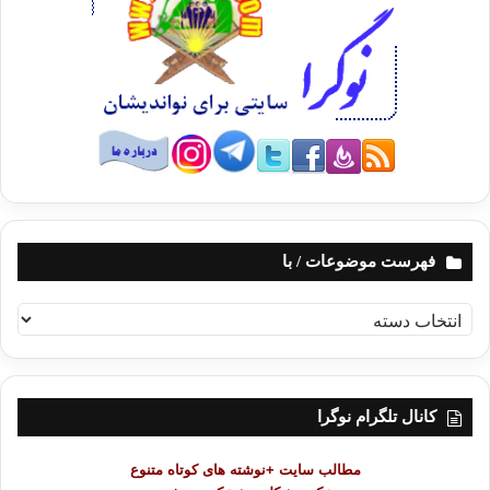
فهرست موضوعات / با
ف
ه
ر
س
ت
کانال تلگرام نوگرا
م
و
مطالب سایت +نوشته های کوتاه متنوع
ض