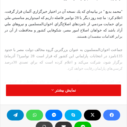
"محمد بديع " در بيانيه‌اي كه يك نسخه آن در اختيار خبرگزاري آلمان قرار گرفت،
اعلام كرد: ما چند روز ديگر با 28 نوامبر فاصله داريم كه اميدواريم مناسبتي ملي
براي حمايت مردمي از نامزدهاي اصلاح‌گراي اخوان‌المسلمين و نيروهاي ملي
آزاد باشد كه خواهان اصلاح امور مصر، شكوفايي كشور و محافظت از آن در
برابر اقدامات مفسدان هستند.
جماعت اخوان‌المسلمون به عنوان بزرگترين گروه مخالف دولت مصر با حدود
135نامزد در انتخابات پارلماني اين كشور كه قرار است 28 نوامبر(7 آذرماه)
برگزار شود، شركت مي‌كند و اعلام كرده است كه براي تصدي 30درصد
كرسي‌هاي پارلمان رقابت خواهد كرد.
رهبر اخوان‌المسلمين مصر گفت: نظام مصر به جاي محافظت از كشور و
شهروندان و تضمين برگزاري انتخاباتي سالم كه بيانگر خواست برحق ملت مصر
نمایش بیشتر
است، به آزادگان و شرافتمند تعدي و از اوباش و قلدرها كه در بين مردم
فتنه‌انگيزي مي‌كنند، حفاظت مي‌كند.
نيروهاي امنيتي مصر همزمان با نزديك شدن به انتخابات پارلماني، در دور جديد
بازداشت‌هاي خود بيش از 250 نفر از اعضا و هواداران گروه اخوان المسلمين
را بازداشت كرده و با اعمال خشونت، از گردهمايي‌هاي انتخاباتي اين گروه