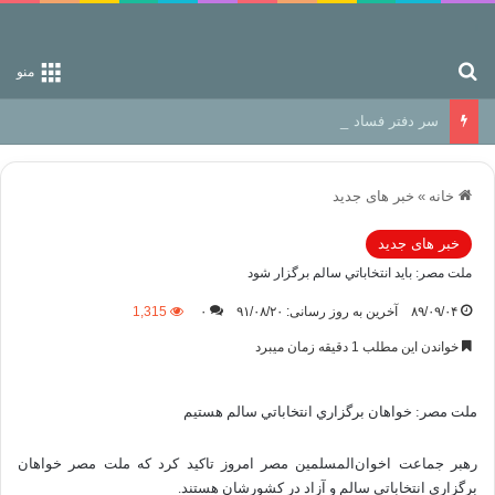
جستجو برای
منو
سر دفتر فساد در زمین‌، دوری وکناره‌گیری از راه خداست‌!
خانه
»
خبر های جدید
خبر های جدید
ملت مصر: بايد انتخاباتي سالم برگزار شود
۸۹/۰۹/۰۴
آخرین به روز رسانی: ۹۱/۰۸/۲۰
۰
1,315
خواندن این مطلب 1 دقیقه زمان میبرد
ملت مصر: خواهان برگزاري انتخاباتي سالم هستيم
رهبر جماعت اخوان‌المسلمين مصر امروز تاكيد كرد كه ملت مصر خواهان
برگزاري انتخاباتي سالم و آزاد در كشورشان هستند.