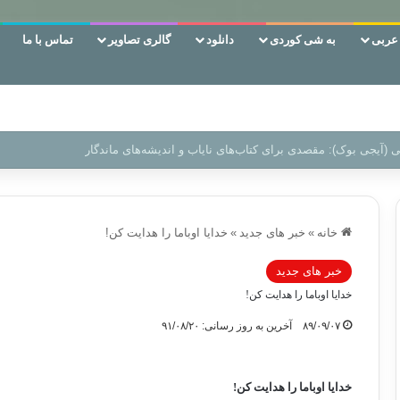
ربی
به شی کوردی
دانلود
گالری تصاویر
تماس با ما
‌، دوری وکناره‌گیری از راه خداست‌!
خانه
»
خبر های جدید
»
خدايا اوباما را هدايت كن!
خبر های جدید
خدايا اوباما را هدايت كن!
۸۹/۰۹/۰۷
آخرین به روز رسانی: ۹۱/۰۸/۲۰
خدايا اوباما را هدايت كن!