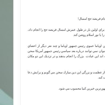
ام فريضه حج امسال!
ه براي اولين بار در طول عمرش امسال فريضه حج را انجام داد،
ا با نور اسلام روشن كند.
اوباما عموي رئيس جمهور اوباما و چند نفر ديگر از اعضاي
 عنوان نمي توانند درباره بعد سياسي رئيس جمهور آمريكا سحن
 اند اين عبادت
بزرگ را انجام بدهند و در نزديك اين دو مكان
 از عظمت و بزرگي اين دين مبارك سخن مي گويم و برايش دعا
 كند.
هورترين خيرين كنيا محسوب مي شود.