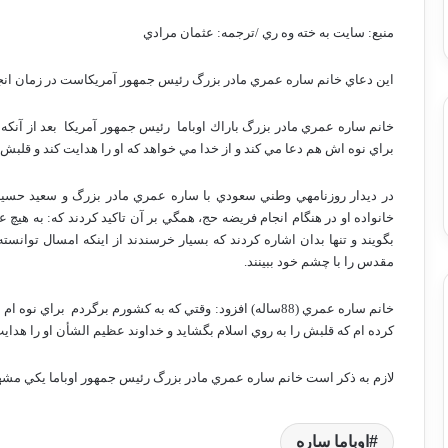
منبع: سايت به خته وه ري /ترجمه: عثمان مرادي
اين دعاي خانم ساره عمري مادر بزرگ رئيس جمهور آمريكاست در زمان انج
خانم ساره عمري مادر بزرگ باراك اوباما
رئيس جمهور آمريكا
بعد از آنك
براي نوه اش هم دعا مي كند و از خدا مي خواهد كه او را هدايت كند و قلبش ر
در ديدار روزنامه­ي وطني سعودي با ساره عمري مادر بزرگ و سعيد حسين 
خانواده او در هنگام انجام فريضه حج، همگي بر آن تاكيد كردند كه: به هيچ
بگويند و تنها بدان اشاره كردند كه بسيار خرسندند از اينكه امسال توانسته
مقدس را با چشم خود ببينند.
خانم ساره عمري (88ساله) افزود: وقتي كه به كشورم برگردم
براي نوه ام
كرده ام كه قلبش را به روي اسلام بگشايد و خداوند عظيم الشأن او را هدايت
لازم به ذكر است خانم ساره عمري مادر بزرگ رئيس جمهور اوباما يكي مش
اوباما ساره