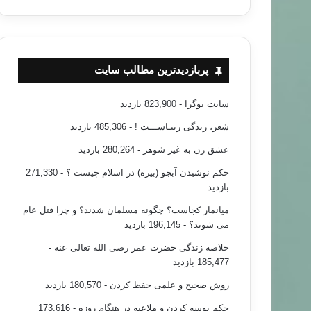
اندیشه صلح جهانی نزد سید قطب
پربازدیدترین مطالب سایت
سایت نوگرا
- 823,900 بازدید
شعر، زندگی زیبـاســـت !
- 485,306 بازدید
عشق زن به غیر شوهر
- 280,264 بازدید
حکم نوشیدن آبجو (بیره) در اسلام چیست ؟
- 271,330
بازدید
میانمار کجاست؟ چگونه مسلمان شدند؟ و چرا قتل عام
می شوند؟
- 196,145 بازدید
خلاصه زندگی حضرت عمر رضی الله تعالی عنه
-
185,477 بازدید
روش صحیح و علمی حفظ کردن
- 180,570 بازدید
حکم بوسه کردن و ملاعبه در هنگام روزه
- 173,616