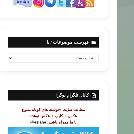
فهرست موضوعات / با
ف
ه
ر
س
ت
م
و
کانال تلگرام نوگرا
ض
و
مطالب سایت +نوشته های کوتاه متنوع
ع
عکس + کلیپ + عکس نوشته
ا
با ما همراه باشید.
eslahe@
ت
/