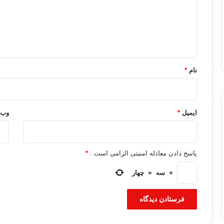
گ
ا
ه
*
نام
*
ایمیل
*
وب‌
پاسخ دادن معادله امنیتی الزامی است .
*
+
سه
=
چهار