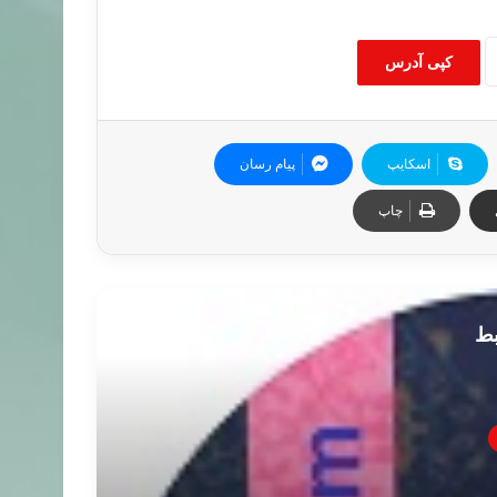
کپی آدرس
اسکایپ
پیام رسان
چاپ
بط