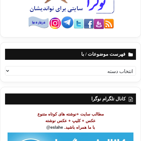
فهرست موضوعات / با
ف
ه
ر
س
ت
کانال تلگرام نوگرا
م
و
مطالب سایت +نوشته های کوتاه متنوع
ض
عکس + کلیپ + عکس نوشته
و
با ما همراه باشید.
eslahe@
ع
ا