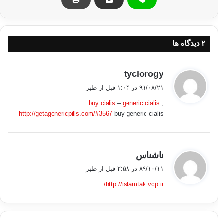
کپی آدرس
‫۲ دیدگاه ها
گ
tyclorogy
ف
۹۱/۰۸/۲۱ در ۱:۰۴ قبل از ظهر
ت
buy cialis
–
generic cialis
,
:
http://getagenericpills.com/#3567
buy generic cialis
گ
ناشناس
ف
۸۹/۱۰/۱۱ در ۲:۵۸ قبل از ظهر
ت
http://islamtak.vcp.ir/
: