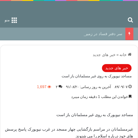
جستجو برای
منو
سر دفتر فساد در زمین‌، دوری وکناره‌گیری از راه خداست‌!
خانه
»
خبر های جدید
خبر های جدید
مساجد نیویورک به روی غیر مسلمانان باز است
۸۹/۰۹/۰۷
آخرین به روز رسانی: ۹۱/۰۸/۲۰
۲
1,697
خواندن این مطلب 1 دقیقه زمان میبرد
مساجد نیویورک به روی غیر مسلمانان باز است
غیرمسلمانان در مراسم بازگشایی چهار مسجد در غرب نیویورک پاسخ پرسش
های خود درباره اسلام را می شنوند.