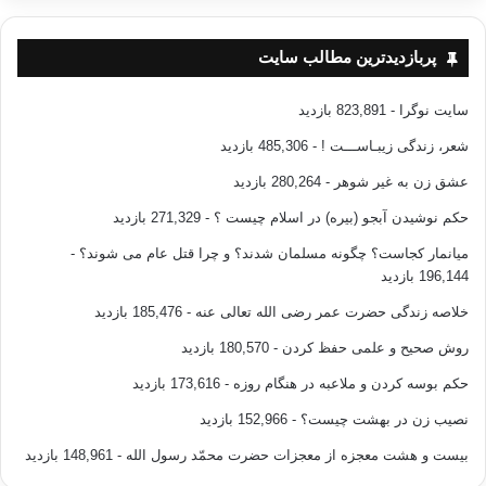
پربازدیدترین مطالب سایت
سایت نوگرا
- 823,891 بازدید
شعر، زندگی زیبـاســـت !
- 485,306 بازدید
عشق زن به غیر شوهر
- 280,264 بازدید
حکم نوشیدن آبجو (بیره) در اسلام چیست ؟
- 271,329 بازدید
میانمار کجاست؟ چگونه مسلمان شدند؟ و چرا قتل عام می شوند؟
-
196,144 بازدید
خلاصه زندگی حضرت عمر رضی الله تعالی عنه
- 185,476 بازدید
روش صحیح و علمی حفظ کردن
- 180,570 بازدید
حکم بوسه کردن و ملاعبه در هنگام روزه
- 173,616 بازدید
نصیب زن در بهشت چیست؟
- 152,966 بازدید
بیست و هشت معجزه از معجزات حضرت محمّد رسول الله
- 148,961 بازدید