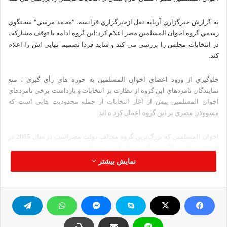
به گزارش خبرگزاري آريابه نقل ازخبرگزاري فرانسه، "محمد مرسي" سخنگوي
رسمي گروه اخوان المسلمين مصر اعلام کرد:اين گروه ‌ادامه يا توقف مشارکت
در انتخابات مجلس را بررسي مي کند و شايد فردا تصميم نهايي اش را اعلام
کند.
جلوگيري از ورود اعضاي اخوان المسلمين به حوزه هاي رأي گيري ، منع
نمايندگان نامزدهاي اين گروه از نظارت بر انتخابات و بازداشت برخي نامزدهاي
اخوان المسلمين پيش از آغاز انتخابات از جمله محدوديت هايي است که
مسوولان مصري بر اين گروه اعمال کرد ه اند.
اخوان المسلمين که بزرگ‌ترين گروه مخالف دولت مصراست در سال 2005 در
انتخابات مجلس 20 درصد کرسي ها را به دست آورد.
نمایش بیشتر
اخوان المسلمين انتخابات مجلس
کپی آدرس