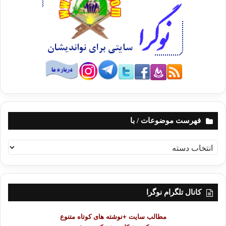
فهرست موضوعات / با
ف
ه
ر
س
ت
کانال تلگرام نوگرا
م
و
مطالب سایت +نوشته های کوتاه متنوع
ض