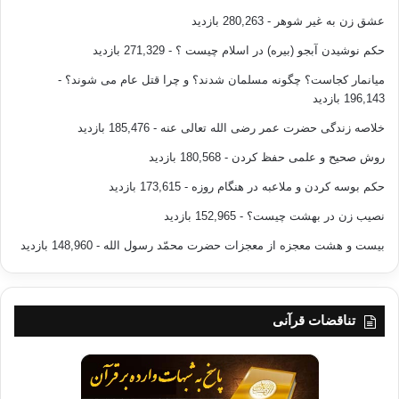
عشق زن به غیر شوهر
- 280,263 بازدید
حکم نوشیدن آبجو (بیره) در اسلام چیست ؟
- 271,329 بازدید
میانمار کجاست؟ چگونه مسلمان شدند؟ و چرا قتل عام می شوند؟
-
196,143 بازدید
خلاصه زندگی حضرت عمر رضی الله تعالی عنه
- 185,476 بازدید
روش صحیح و علمی حفظ کردن
- 180,568 بازدید
حکم بوسه کردن و ملاعبه در هنگام روزه
- 173,615 بازدید
نصیب زن در بهشت چیست؟
- 152,965 بازدید
بیست و هشت معجزه از معجزات حضرت محمّد رسول الله
- 148,960 بازدید
تناقضات قرآنی