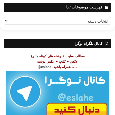
فهرست موضوعات / با
ف
ه
ر
س
ت
کانال تلگرام نوگرا
م
و
مطالب سایت +نوشته های کوتاه متنوع
ض
عکس + کلیپ + عکس نوشته
و
با ما همراه باشید.
eslahe@
ع
ا
ت
/
ب
ا