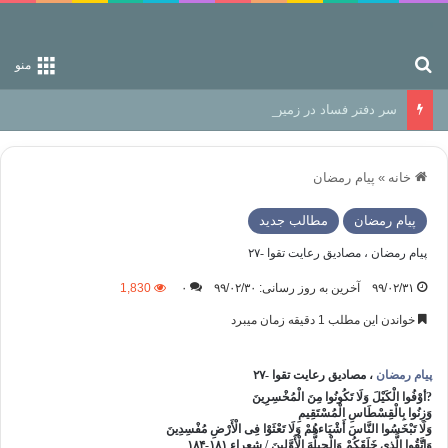
جستجو برای
منو
سر دفتر فساد در زمین‌، دوری وکناره‌گیری از راه خداست‌!
خانه
»
پیام رمضان
پیام رمضان
مطالب جدید
پیام رمضان ، مصادیق رعایت تقوا -٢٧
۹۹/۰۲/۳۱
آخرین به روز رسانی: ۹۹/۰۲/۳۰
۰
1,830
خواندن این مطلب 1 دقیقه زمان میبرد
پیام رمضان
، مصادیق رعایت تقوا -٢٧
?أوْفُوا الْکَیْلَ وَلَا تَکُونُوا مِنَ الْمُخْسِرِینَ‏
وَزِنُوا بِالْقِسْطَاسِ الْمُسْتَقِیمِ‏
وَلَا تَبْخَسُوا النَّاسَ أَشْیَاءهُمْ وَلَا تَعْثَوْا فِی الْأَرْضِ مُفْسِدِینَ
وَاتَّقُوا الَّذِی خَلَقَکُمْ وَالْجِبِلَّهَ الْأَوَّلِینَ / ‏شعراء ۱۸۱-۱۸۴