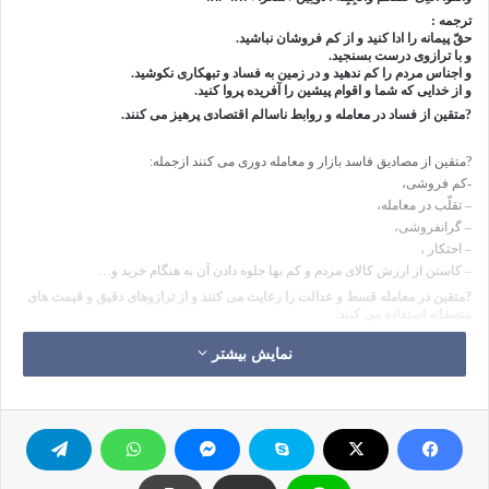
ترجمه :
حقّ پیمانه را ادا کنید و از کم فروشان نباشید.
و با ترازوى درست بسنجید.
و اجناس مردم را کم ندهید و در زمین به فساد و تبهکارى نکوشید.
و از خدایى که شما و اقوام پیشین را آفریده پروا کنید.
?متقین از فساد در معامله و روابط ناسالم اقتصادى پرهیز می کنند.
?متقین از مصادیق فاسد بازار و معامله دوری می کنند ازجمله:
-کم فروشى،
– تقلّب در معامله،
– گرانفروشی،
– احتکار ،
– کاستن از ارزش کالاى مردم و کم بها جلوه دادن آن به هنگام خرید و…
?متقین در معامله قسط و عدالت را رعایت می کنند و از ترازوهای دقیق و قیمت های
منصفانه استفاده می کنند.
?متقین اصلاح امور اقتصادی جامعه را همانند عبادت مهم می شمارند.
نمایش بیشتر
? @eslahe
تقوا