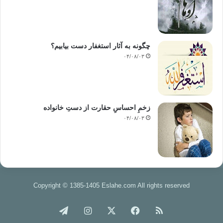
چگونه به آثار استغفار دست بیابیم؟
۰۴/۰۸/۰۳
زخمِ احساسِ حقارت از دستِ خانواده
۰۴/۰۸/۰۳
Copyright © 1385-1405 Eslahe.com All rights reserved
خوراک
فیس
X
اینستاگرام
تلگرام