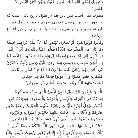
لَا تَبْدِيلَ لِخَلْقِ اللَّهِ ذَلِكَ الدِّينُ الْقَيِّمُ وَلَكِنَّ أَكْثَرَ النَّاسِ لَا
برداشتها امری طبیعی است. و تلاش برای متهم کردن دیگران به نفهمی و
يَعْلَمُونَ
خیانت امری سطحی و غیر منطقی است. البته این مسئله سابقه تاریخی دارد و
فطرت یکی است پس دین هم در طول تاریخ یکی است که‌
مختص جامعه ما به تنهایی نیست، قرنها پیش « توماس پین » با شعار « ذهن من
در صورت نسخ شریعتی قدیمی تحریف‌شده‌ باید اهل دین
کلیسای من است» به جنگ کسانی رفته که انتظار داشتند مردم تنها برداشت
تابع نسخه‌ی جدید و شریعت جدید باشند اولی از حیز انتفاع
آنها را از دین و کتاب مقدس بپذیرند.
به هر صورت برداشت های مختلفی از
می‌افتد.
اندیشه های کاک احمد وجود دارد و دلیل قانع کننده بر وجود این این اختلافات،
وَقَالُوا كُونُوا هُودًا أَوْ نَصَارَى تَهْتَدُوا قُلْ بَلْ مِلَّةَ إِبْرَاهِيمَ حَنِيفًا
وجود جریانهای مختلفی است که خود را وارث راستین مکتب قرآن می دانند، که
وَمَا كَانَ مِنَ الْمُشْرِكِينَ (135) قُولُوا آمَنَّا بِاللَّهِ وَمَا أُنْزِلَ إِلَيْنَا
شاخصترین آنها طیف سعدی قریشی و طیف حسن امینی می باشد، به هر
وَمَا أُنْزِلَ إِلَى إِبْرَاهِيمَ وَإِسْمَاعِيلَ وَإِسْحَاقَ وَيَعْقُوبَ وَالْأَسْبَاطِ
صورت وجود این اختلافات ناشی از ذات جریان مکتب قرآن و اندیشه های کاک
وَمَا أُوتِيَ مُوسَى وَعِيسَى وَمَا أُوتِيَ النَّبِيُّونَ مِنْ رَبِّهِمْ لَا نُفَرِّقُ
احمد نیست بلکه ناشی از افق فهم های مختلف در فهم متون وآثار به جای مانده
بَيْنَ أَحَدٍ مِنْهُمْ وَنَحْنُ لَهُ مُسْلِمُونَ (136) فَإِنْ آمَنُوا بِمِثْلِ مَا
از ایشان است، وهیچ دلیل قانع کننده ای برای برتری فهم هیچ یک بر دیگری
آمَنْتُمْ بِهِ فَقَدِ اهْتَدَوْا وَإِنْ تَوَلَّوْا فَإِنَّمَا هُمْ فِي شِقَاقٍ
وجود ندارد، و همانطور که گادامر می گوید این اختلاف برداشتها امر طبیعی و
فَسَيَكْفِيكَهُمُ اللَّهُ وَهُوَ السَّمِيعُ الْعَلِيمُ (‌آل عمران)
غیر قابل انکار است. چنانکه اینجانب بسیاری از افرادی که طیف سعدی قریشی
-الَّذِينَ يَتَّبِعُونَ الرَّسُولَ النَّبِيَّ الْأُمِّيَّ الَّذِي يَجِدُونَهُ مَكْتُوبًا
هستند را می شناسم که به معنی واقعی کلمه به فهم اندیشه های کاک احمد
عِنْدَهُمْ فِي التَّوْرَاةِ وَالْإِنْجِيلِ يَأْمُرُهُمْ بِالْمَعْرُوفِ وَيَنْهَاهُمْ عَنِ
دست یافته اند و به آموزه های او در زندگی عمل می کنند و در مقابل در طیف
الْمُنْكَرِ وَيُحِلُّ لَهُمُ الطَّيِّبَاتِ وَيُحَرِّمُ عَلَيْهِمُ الْخَبَائِثَ وَيَضَعُ عَنْهُمْ
حسن امینی کم نیستند افراد عالم و دانا که افق فهم آنها با افق فهم کاک احمد
إِصْرَهُمْ وَالْأَغْلَالَ الَّتِي كَانَتْ عَلَيْهِمْ فَالَّذِينَ آمَنُوا بِهِ وَعَزَّرُوهُ
نزدیک است.
حال اگر کسی اهل منطق و استدلال باشد لازم نیست تا هر وقت
وَنَصَرُوهُ وَاتَّبَعُوا النُّورَ الَّذِي أُنْزِلَ مَعَهُ أُولَئِكَ هُمُ الْمُفْلِحُونَ
دیدگاه مخالف او در مورد یک متن صادر شد، فرد مورد نظر را با قبیحانه ترین
(157) قُلْ يَا أَيُّهَا النَّاسُ إِنِّي رَسُولُ اللَّهِ إِلَيْكُمْ جَمِيعًا الَّذِي لَهُ
الفاظ مورد هجوم قرار دهد. براستی اگر بنده به قول بعضی از دوستان به خاطر
مُلْكُ السَّمَاوَاتِ وَالْأَرْضِ لَا إِلَهَ إِلَّا هُوَ يُحْيِي وَيُمِيتُ فَآمِنُوا بِاللَّهِ
برداشت غلط از اندیشه کاک احمد خائنم! تکلیف دوستان شما که در حول