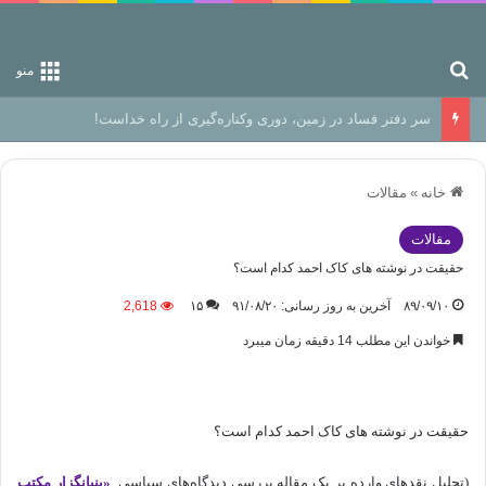
جستجو برای
منو
سر دفتر فساد در زمین‌، دوری وکناره‌گیری از راه خداست‌!
خانه
»
مقالات
مقالات
حقیقت در نوشته های کاک احمد کدام است؟
۸۹/۰۹/۱۰
آخرین به روز رسانی: ۹۱/۰۸/۲۰
۱۵
2,618
خواندن این مطلب 14 دقیقه زمان میبرد
حقیقت در نوشته های کاک احمد کدام است؟
(تحلیل نقدهای وارده بر یک مقاله بررسی دیدگاه‌های سیاسی
«بنیانگزار مکتب