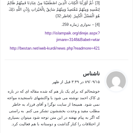
[3] -ثُمَّ أَوْرَثْنَا الْكِتَابَ الَّذِينَ اصْطَفَيْنَا مِنْ عِبَادِنَا فَمِنْهُمْ ظَالِمٌ
لِنَفْسِهِ وَمِنْهُمْ مُقْتَصِدٌ وَمِنْهُمْ سَابِقٌ بِالْخَيْرَاتِ بِإِذْنِ اللَّهِ ذَلِكَ
هُوَ الْفَضْلُ الْكَبِيرُ. (فاطر:32)
[4] – نه‌واری ژماره‌ 259.
http://islampaik.org/direje.aspx?
jimare=3148&Babet=wtar
http://bestan.net/web-kurdi/news.php?readmore=421
گ
ناشناس
ف
۸۹/۰۹/۱۵ در ۳:۴۹ قبل از ظهر
ت
خوشحالم که برای یک بار هم که شده مقاله ای که در باره
:
ی کاک احمد نوشته می شود با واکنشهای ناسنجیده مواجه
نمی شود. همینجا از سایت نوگرا و آقای فرزاد به خاطر
مطلب مفید و وحدت بخششون تشکر می کنم. به راستی
که اگر به پیام نهفته در این متن توجه شود میتوان بسیاری
از اختلافات را کنار گذاشت و دوستانه با هم فعالیت کرد.