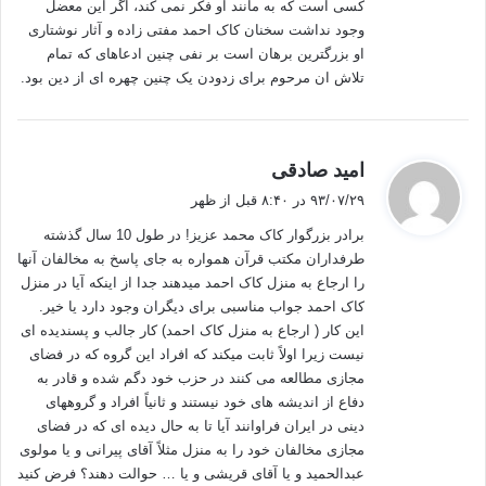
بزرگان فلسفه یونان یعنی افلاطون و ارسطو، که بنیان گذار دو مکتب فلسفی
کسی است که به مانند او فکر نمی کند، اگر این معضل
ایده آلیسم و رئالیسم بودند هر کدام برای دست یابی به حقیقت از معرفت
وجود نداشت سخنان کاک احمد مفتی زاده و آثار نوشتاری
شناسی خاص خود استفاده می کردند.
او بزرگترین برهان است بر نفی چنین ادعاهای که تمام
تلاش ان مرحوم برای زدودن یک چنین چهره ای از دین بود.
اما در قرون جدید
شاهد تغیرات اساسی در بعد هستی شناسی، معرفت شناسی
و روش شناسی بشر در دستیابی به حقیقت هستیم.
گ
امید صادقی
ابتدا دکارت فلسفه ی عقل گرا را بنیان گذاشت که بعدها به فلسفه قاره ایی نام
ف
بردار شد. از نگاه پیروان این مکتب ما از لحاظ عقلی به جهان شک میکنیم و
۹۳/۰۷/۲۹ در ۸:۴۰ قبل از ظهر
ت
حقیقت ساخته می شود و این ما هستیم که به جهان حقیقت می بخشیم.
برادر بزرگوار کاک محمد عزیز! در طول 10 سال گذشته
:
طرفداران مکتب قرآن همواره به جای پاسخ به مخالفان آنها
در مقابل فلسفه تجربه گرای لاک به میدان آمد که بعدا به فلسفه تحلیلی نام
را ارجاع به منزل کاک احمد میدهند جدا از اینکه آیا در منزل
بردارشد. پیروان این جریان بر این باور بودند که حقیقت ساخته نمی شود بلکه
کاک احمد جواب مناسبی برای دیگران وجود دارد یا خیر.
کشف می شود. از نگاه آنها شناخت یعنی آگاهی بر ذات هستی و امور و آگاهی
این کار ( ارجاع به منزل کاک احمد) کار جالب و پسندیده ای
بر بودها. تجربه تنها راه دست یافتن به این شناخت و حقیت است.
نیست زیرا اولاً ثابت میکند که افراد این گروه که در فضای
مجازی مطالعه می کنند در حزب خود دگم شده و قادر به
در ادامه شاهد ظهور بزرگ مرد فلسفه غرب یعنی کانت هستیم که به تلفیق این
دفاع از اندیشه های خود نیستند و ثانیاً افراد و گروههای
دو سنت فلسفی دست زد. از نگاه کانت شناخت محصول تعامل انسانها با محیط
دینی در ایران فراوانند آیا تا به حال دیده ای که در فضای
است. ما همواره با مقولات ذهنی از پیش موجود به سراغ واقعیت های خام می
مجازی مخالفان خود را به منزل مثلاً آقای پیرانی و یا مولوی
رویم و در واقع در تعامل دنیای ذهن با دنیای محیط است که حقیت معنی می یابد.
عبدالحمید و یا آقای قریشی و یا … حوالت دهند؟ فرض کنید