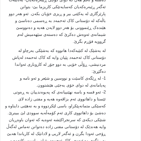
ئه‌گه‌ر ڕێبه‌ره‌که‌یان که‌سایه‌تێکی کاریزما بێ- بتوانن
پارێزگاری له‌ یه‌کێتی بیر و ڕیزی خۆیان بکه‌ن. ئه‌و هه‌ر دوو
باڵه‌که‌ له‌ دۆستانی کاک ئه‌حمه‌د به‌ ڕه‌سمی ده‌ناسێ و
هێنده‌ک ڕێنموونی بۆ هه‌ر دوو لایه‌ن هه‌یه‌ و ده‌نووسێ
شیمانه‌ی ئه‌وه‌ش ده‌کرێ که‌ ده‌سته‌ی سێهه‌میش له‌م
گرووپه‌ فۆڕم بگرێ.
له‌ به‌شێک له‌ کتێبه‌که‌دا هاتووه‌ که‌ به‌شێکی به‌رچاو له‌
دۆستانی کاک ئه‌حمه‌د پێیان وایه‌ که‌ کاک ئه‌حمه‌د له‌پاش
مردنیشی‎، ڕۆڵی خۆیی به‌ دوو جۆر له‌ کاروباری ئه‌واندا
ده‌گێڕێ:
1- له‌ ڕێگه‌ی کاسێت و نووسین و شێعر و ئه‌و نامه‌ و
په‌یامانه‌ی له‌ دوای خۆی به‌جێی هێشتوون.
2- ئه‌و قسه‌ و باسه‌ نهێنییانه‌ی که‌ په‌یوه‌ندییان به‌ ڕه‌وتی
ئێستا و داهاتووی ئه‌م بزاڤه‌وه‌ هه‌یه‌ و مفتی زاده‌ لای
که‌سێکی متمانه‌پێکراو، باسی لێکردووه‌ و به‌ نه‌هێنی دایناوه‌ و
ده‌شێ بۆ داهاتووی کاری ئه‌م کۆمه‌ڵه‌یه‌ سوودی لێ ببینرێ.
شتێکی دیکه‌ی که‌ سرنجراکێشه‌ ئه‌وه‌یه‌ که‌ ئه‌وان باوه‌ڕیان
وایه‌ هه‌ندێک له‌ دۆستانی مفتی زاده‌ ده‌توانن ته‌ماس له‌گه‌ڵ
ڕۆحی ئه‌ودا بگرن و ئه‌گه‌ر لاریی و لادانێک له‌ کاریاندا هه‌بێ
به‌ ڕێگه‌ی مه‌عنه‌وی، کاک ئه‌حمه‌د بۆیان ڕاست بکاته‌وه‌ و