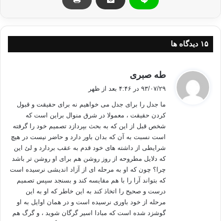
مقدمه:
با بررسی تاریخ اندیشه بشری چه از نوع دینی و چه از نوع فلسفی در
می یابیم که هدف غایی و نهایی هر مکتب فکری و هر دینی، دست یابی به
حقیقت است. در واقع در مفصل بندی گفتمان تک تک آنها در میابیم که دال
‫۱۵ دیدگاه ها
مرکزی گفتمان آنها حقیقتی است که سایر عناصر گفتمان را دور خود جمع کرده
و در نهایت به آن دین یا مکتب موجدیت مجزا و منحصر به فرد داده است.
گ
طه صبری
به عنوان مثال در ادیان ابراهیمی دال مرکزی تک تک این ادیان حقیقتی واحد به
ف
۹۳/۰۷/۲۹ در ۴:۴۶ بعد از ظهر
نام خداست. خدایی که خالق هستی است و همه چیز از فیض وجود او معنی
ت
میابد. و سایر مفاهیم تنها با وجود اعتقادبه خداست که معنی دارند و قابل
ما جدل را برای جدل می خواهیم نه برای حقیقت و قبول
:
دفاعند. به عنوان مثال نبوت و معاد تنها در سایه ی حقیقت خداوند معنی میابند و
کردن حقیقت ، معمولا در شرق منوال براین است که
بدونه او قابل فهم نیستند به همین دلیل کسی که به خدا باور ندارد طبیعی است
شخص قبل از این که به بحث بپردازد تصمیم خود را گرفته
که نبوت نیز برای او معنی نیابد.
است نسبت به آن که بدان باور دارد و حاضر نیست در هیچ
شرایطی از داشته های خود قدم به عقب بردارد و لئ این
از نگاه بیشتر مکاتب فکری در بطن هر چیزی حقیقتی وجود دارد در واقع هر
که دلایل مطروحه از روز روشن هم برای او روشن تر باشد
چیزی یک حقیقت ناب دارد. حال آن چیز ممکن است هستی باشد یا حکومت و یا
چرا؟ چون که او به مرحله ای از آزاد اندیشی نرسیده است
یک متن، مهم کشف حقیقت نهفته در آن است.
که بتواند آرا را با هم مقایسه کند و بسنجد سپس تصمیم
درست و صحیح را اتخاذ کند به این خاطر که او به این
به همین دلیل می توان با استفاده از نوع روشی که هر مکتب فکری در دست
مرحله از خود باوری نرسیده است و در همان اوایل به او
یابی به حقیقت دنبال میکند، آن مکتب را دسته بندی کرد. به عنوان مثال دوتن از
گوشزد شده است که مبادا اسیر گرگان شوید ، و گرگ هم