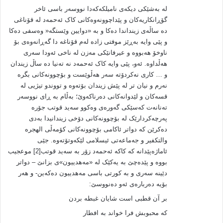
له‌ به‌شێکی دیکه‌ی نامیلکه‌که‌دا نووسه‌ر باسی ئاخر
گۆڕانکاریه‌کان و پێداچوونه‌وه‌کانی کاک ئه‌حمه‌د له‌ قۆناغی
ده‌ ساڵه‌ی زینداندا ده‌کا و به‌ «دوایین وێستگه‌« وه‌سفی ده‌کا
و پێی وایه‌ به‌ڕێز موفتی زاده‌ له‌م قۆناغه‌ دا گه‌ڕانه‌وه‌ی بۆ
ناوخۆ هه‌بووه‌ و عیرفانێکی مه‌زن له‌ ناخی ئه‌ودا سه‌ری
هه‌ڵداوه‌. ئه‌و، پێی وایه‌ کاک ئه‌حمه‌د نه‌ ته‌نیا ده‌ ساڵ زیندان
و … کاری نه‌کردۆته‌ سه‌ر هه‌ڵوێست و بۆچوونه‌کانی بگره‌
نه‌رم و نیان تر له‌ پێش زیندان بۆته‌وه‌ و تووندو تیژیی له‌
قسه‌کان و لێدوانه‌کانی ده‌رناکه‌وێ؛ به‌ڵام به ‌ڕای نووسه‌ر
ته‌نانه‌ت که‌سێکی گه‌وره‌ی وه‌کوو سه‌ید قوتب جۆره‌
په‌رچه‌کردارێک له‌ بۆچوونه‌کانی دۆخی زیندانیدا به‌دی
ده‌کرێن که‌ دواتر ئاکامی بۆچوونه‌کانی کۆمه‌ڵی الهجره‌
والتکفیر و جه‌ماعه‌تی ئیسلامی لێکه‌وتۆته‌وه‌. جێی
ئاماژه‌پێدانه‌ که‌ کاکه‌ ئه‌حمه‌د زۆر به‌ سه‌ید قوتب[2] موعجیب
بووه‌ و پێده‌چێ به‌ یه‌کێک له‌ «مه‌هدییون»ی بزانێ – دواتر
دێینه‌ سه‌ری و به‌ کورتی باسی مه‌هدییون ده‌که‌ین- و هه‌ر
بۆیه‌ ده‌رباره‌ی ئه‌و ده‌نووسێ:
بر آن قطبی است شایان غبطه‌ بردن
که‌ محبوبش فرا خواند به‌ افطار