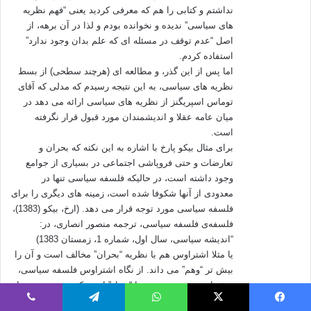
نداشتم و کتابی را هم که معرفی کردید یعنی “فهم نظریه
های سیاسی” ندیده و نخوانده بودم و لذا در آن برهه، از
اصل “عدم توقف در مسئله ای که علم بدان وجود ندارد”
استفاده کردم.
اما پس از این گذر، و مطالعه ای (هرچند سطحی) از بسط
نظریه های سیاسی، به این نتیجه رسیدم که مدلی که آقای
توماس اسپریگنز از نظریه های سیاسی ارائه می دهد در
میان عامه عقلا و اندیشمندان مورد قبول قرار نگرفته
است.
برای مثال بیکو پارخ با اشاره به این نکته که بحران و
تعارضات و حتی فروپاشی اجتماعی در بسیاری از جوامع
وجود داشته است، در حالیکه فلسفه سیاسی تنها در
معدودی از آنها شکوفا شده است، زمینه های دیگری را برای
فلسفه سیاسی مورد توجه قرار می دهد. (ارخ، بیکو (1383)،
فلسفه‌ی فلسفه سیاسی، ترجمه منصور انصاری، در:
“اندیشه سیاسی، سال اول، شماره 1، زمستان 1383)
یا مثلا اشتراوس هم با نظریه “بحران” مخالف است و آن را
بیش تر “وهم” می داند. از نگاه اشتراوس فلسفه سیاسی،
پیش از هر چیز، در پیوند با “عمل” است که خود در پیوند با
“ادراک” است. اشتراوس معتقد است که هر عمل سیاسی
فیس بوک
X
واتس آپ
تلگرام
وایبر