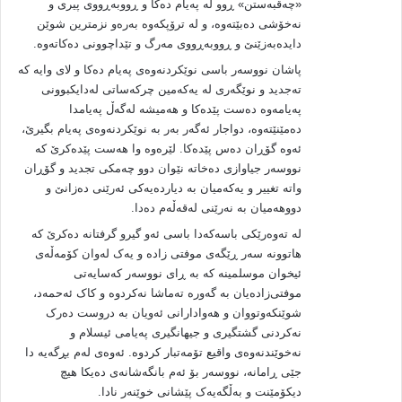
«چه‌قبه‌ستن» ‌ڕوو له‌ په‌یام ده‌کا و ڕووبه‌ڕووی پیری و
نه‌خۆشی ده‌بێته‌وه‌، و له‌ ترۆپکه‌وه‌ به‌ره‌و نزمترین شوێن
دایده‌به‌زێنێ و ڕووبه‌ڕووی مه‌رگ و تێداچوونی ده‌کاته‌وه‌.
پاشان نووسه‌ر باسی نوێکردنه‌وه‌ی په‌یام ده‌کا و لای وایه‌ که‌
ته‌جدید و نوێگه‌ری له‌ یه‌که‌مین چرکه‌ساتی له‌دایکبوونی
په‌یامه‌وه‌ ده‌ست پێده‌کا و هه‌میشه‌ له‌گه‌ڵ په‌یامدا
ده‌مێنێته‌وه‌، دواجار ئه‌گه‌ر به‌ر به‌ نوێکردنه‌وه‌ی په‌یام بگیرێ،
ئه‌وه‌ گۆڕان ده‌س پێده‌کا. لێره‌وه‌ وا هه‌ست پێده‌کرێ که‌
نووسه‌ر جیاوازی ده‌خاته‌ نێوان دوو چه‌مکی تجدید و گۆڕان
واته‌ تغییر و یه‌که‌میان به‌ دیارده‌یه‌کی ئه‌رێنی ده‌زانێ و
دووهه‌میان به‌ نه‌رێنی له‌قه‌ڵه‌م ده‌دا.
له‌ ته‌وه‌رێکی باسه‌که‌دا باسی ئه‌و گیرو گرفتانه‌ ده‌کرێ که‌
هاتوونه‌ سه‌ر ڕێگه‌ی موفتی زاده‌ و یه‌ک له‌وان کۆمه‌ڵه‌ی
ئیخوان موسلمینه‌ که‌ به‌ ڕای نووسه‌ر که‌سایه‌تی
موفتی‌زاده‌یان به‌ گه‌وره‌ ته‌ماشا نه‌کردوه‌ و کاک ئه‌حمه‌د،
شوێنکه‌وتووان و هه‌وادارانی ئه‌ویان به‌ دروست ده‌رک
نه‌کردنی گشتگیری و جیهانگیری په‌یامی ئیسلام و
نه‌خوێندنه‌وه‌ی واقیع تۆمه‌تبار کردوه‌. ئه‌وه‌ی له‌م بڕگه‌یه‌ دا
جێی ڕامانه‌، نووسه‌ر بۆ ئه‌م بانگه‌شانه‌ی ده‌یکا هیچ
دیکۆمێنت و به‌ڵگه‌یه‌ک‌ پێشانی خوێنه‌ر نادا.