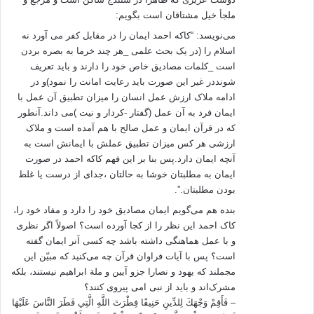
در واقع از نظر گادامر معنا چیزی است که هر شخص با خواندن آن را ایجاد می
ملجأ خیل مشتاقان است بگویم:
کند. او همچنین تاکید می کند که متن و خواننده
همواره در موقعیتی تاریخی و
اجتماعی با یکدیگر مواجه می شوند و موقعیت مند بودن این مواجه همیشه در
می‌نویسد: “کاکه احمد ایمان را در مقابل کفر می آورد نه
تعامل بین خواننده و متن تاثیر می گذارد. به همین دلیل او بر این باور است که
اسلام را (در یک بحث علمی _هر چند خرما به بصره بردن
هر متنی همواره با پیش پنداشت یا پیش داوری قرائت می شود. به سخن دیگر
است _کلمات مصادیق خاص خود را دارند و باید تعریف
متن هنگام قرائت شدن کیفیتی اصیل
و دست نخورده ندارد، بلکه آگاهی
شونددر غیر این صورت باید رعایت امانت را نمود)و در
خواننده – یا زمینه ی قرائت- در معنای استنباط شده از یک متن تاثیر گذار است،
ادامه ملاک ارزش عمل انسان را میزان تطبیق آن عمل با
گادامر این پیشداوری را جزو شروط ضروری ادراک متن تلقی میکند. البته این
ایمان فرد به آن عمل (گفتار -کردار و نیت )می داند.آنطور
مسئله به این معنی نیست که خواننده می تواند هر معنایی را بر متن تحمیل کند.
که در قرآن ایمان و عمل صالح با هم آمده است و ملاک
چرا که اینجا ما با عینیتی به نام متن مواجه هستیم که با اندیشه های پیش
ارزشی هر کس میزان تطبیق عملش با ایمانش است به
پنداشته ی ما یک رابطه دیالکتیکی
برقرار می کند تا متن فهمیده شود. لذا فهم
آنچه ایمان دارد.پس بنا بر این فهم کاکه احمد در صورت
متن همواره فرایندی است که طی آن عینیت متن با اندیشه های پیش پنداشته
ایمان به مطلبتان خوشا به حالتان ،جدای از درست یا غلط
ی خواننده رویارو می شود ، در واقع در تعامل خواننده با متن معنا تولید می
بودن مطلبتان.”.
شود. گادامر این فرایند گفت و گو بین خواننده و متن را که منجر به تولید معنی
بنده‌ هم می‌گویم ایمان مصادیق خود را دارد و مفاد خود را،
می شود آمیختگی افق ها می نامد.
کاک احمد این نظر را از کجا آورده‌ است؟ اصولاً اگر نظری
و با عمل هماهنگی داشته باشد چه کسی آنر ایمان گفته
افق فهم خواننده با افق فهم متن مواجه می شود، به همین دلیل چون خواننده
است؟ پس با آیات فراوان قرآن چه‌ می‌کنید که‌ مبیّن این
همواره تغییر می کند کشف معنی راستین یک متن یا اثر هنری هرگز پایان نمی
مجملند که‌ یهود و نصارا جزو آیین و ملة ابراهیم نیستند، بلکه‌
یابد. این کشف در واقع فرایندی نامتناهی است (استوری، 1389: 95_85).
مشرک‌اند و باید از نبی امی پیروی کنند؟
– فَأَقِمْ وَجْهَكَ لِلدِّينِ حَنِيفًا فِطْرَتَ اللَّهِ الَّتِي فَطَرَ النَّاسَ عَلَيْهَا
حال اگر با درک گادامری دوباره سراغ سوال برویم، خواهیم دید که اختلاف