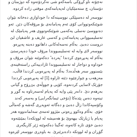
نه‌چۆته‌ ناو کڕۆکی باسه‌که‌و شی نه‌کردۆته‌وه‌ که‌ دوژمنان و
دۆستان، چ سته‌مێکیان له‌په‌یامه‌که‌ی موفتی زاده‌‌ کردوه‌.
نووسه‌ر له‌ ده‌سپێکی نووسینه‌که‌ دا جوداوازی ده‌خاته‌ نێوان
شوێنکه‌وتووانی کۆی ئه‌م په‌یامانه‌ی‌ بۆ مرۆڤه‌کان دێن. ئه‌و
ده‌نووسێ نه‌سلی یه‌که‌می شوێنکه‌وتووی هه‌ر په‌یامێک له‌
ته‌سلیمبووانی په‌یامه‌که‌ن و که‌سی عاریف و عاشقیان لێ
دروست ده‌بێ. به‌ڵام نه‌سه‌له‌کانی داهاتوو ده‌بنه‌ په‌یڕه‌و.
نووسه‌ر لای وایه‌ له‌ ته‌سلیمبووندا مرۆڤ خودا ده‌په‌رستێ
به‌ڵام له‌ په‌یڕه‌وی کردندا “په‌رده”‌ ده‌که‌و‌ێته‌ نێوان مرۆڤ و
خوداوه‌ و دواجار له‌ ته‌سلیمبووندا ئازادییه‌کی راسته‌قینه‌ی
بێسنوور سه‌ر هه‌ڵده‌دا؛ به‌ڵام له‌ په‌یڕه‌ویی کردندا قاڵب،
مه‌زهه‌ب و چوارچێوه‌ دێته‌ ئاراوه‌.[1] له‌ په‌یڕه‌و‌یی کردندا
جۆرێک لاسایی کردنه‌وه‌، کۆپی و جووڵه‌ی بێ‌ڕۆح و گیانی
به‌رهه‌م دێ. دانه‌ر پێی وایه‌ که‌ په‌یام له‌سه‌رتاوه‌ به‌ گوڕ و
تینه‌وه‌ ده‌س پێده‌کا (دۆخی ئیمانگه‌رایی) و به‌سه‌ر که‌ند
وکۆسپه‌کاندا زاڵ ده‌بێ و ده‌گاته‌ ئه‌وپه‌ڕی گه‌شه‌ و که‌ماڵی
خۆی. به‌ڵام وه‌کوو ڕه‌وتی مێژوو ئه‌مه‌ی سه‌لماندووه‌ هه‌ر
په‌یام یا ژیارێک بیهه‌وێ بۆ هه‌میشه‌ له‌ لووتکه‌دا بمێنێته‌وه‌
ده‌بێ خۆی تازه‌ کاته‌وه‌، ئه‌گینا ده‌که‌وێته‌ ژێر کاریگه‌ری
گۆڕان و له‌ لووتکه‌ داده‌بزێنرێ. به‌ باوه‌ڕی نووسه‌ر لێره‌وه