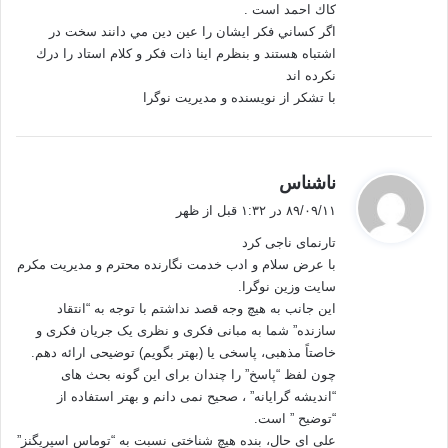
كاك احمد است .
اگر كساني فكر ايشان را عين دين مي دانند سخت در
اشتباه هستند و بنظرم اينا ذات فكر و كلام استاد را درك
نكرده اند
با تشكر از نويسنده و مديريت نوگرا
گ
ناشناس
ف
۸۹/۰۹/۱۱ در ۱:۳۲ قبل از ظهر
ت
تارنمای ناجی کرد
:
با عرض سلام و ادب خدمت نگارنده محترم و مدیریت مکرم
سایت وزین نوگرا.
این جانب به هیچ وجه قصد نداشتم با توجه به “انتقاد
سازنده” شما به مبانی فکری و نظری یک جریان فکری و
خاصتاً مذهبی، پاسخی یا (بهتر بگویم) توضیحی ارائه دهم.
چون لفظ “پاسخ” را چندان برای این گونه بحث های
“اندیشه گرایانه” ، صحیح نمی دانم و بهتر استفاده از
“توضیح ” است.
علی ای حال، بنده هیچ شناختی نسبت به “توماس اسپریگنز”