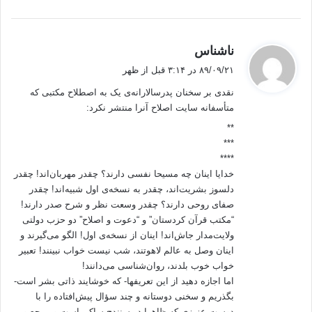
رولان بارت مفسر محور است او بر این باور است که با نوشتن متن مولف
رسالتش تمام می شود. و به تعبیر بارت بعد از نوشتن متن مولف می میرد و به
همین دلیل او «مرگ مولف» را مطرح می کند.
گ
ناشناس
ف
۸۹/۰۹/۲۱ در ۳:۱۴ قبل از ظهر
اما رویکرد سوم گادامری است که ما را عقیده بر آن است که توان جوابگویی به
ت
نقدی بر سخنان پدرسالارانه‌ی یک به‌ اصطلاح مکتبی که‌
چرایی اختلافات را دارد.
:
متأسفانه‌ سایت اصلاح آنرا منتشر نکرد:
گادامر در جواب این سوال که چگونه می توانیم در زمینه و موقعیت خود چیزی را
**
بفهمیم که در موقعیت و زمینه ی کاملا متفاوتی نوشته شده است. بحث آمیختگی
***
افق ها را مطرح می کند (تریک، 1384: 328). او می گوید مولف زمانی که یک
****
متن را نوشته یک افق و جهان نگری خاص خود را
داشته است که این جهان
خدایا اینان چه‌ مسیحا نفسی دارند؟ چقدر مهربان‌اند! چقدر
نگری محصول شرایط سیاسی_اجتماعی_فرهنگی
و اقتصادی حاکم بر زندگی و
دلسوز بشریت‌اند، چقدر به‌ نسخه‌ی اول شبیه‌اند! چقدر
شرایط تاریخی زمان مولف است. حال بعد از مدتی وقتی یک متن را از یک
صفای روحی دارند؟ چقدر وسعت نظر و شرح صدر دارند!
مولفی می خوانیم بنا بر شرایط حاکم بر زمانه ی خود افق جدیدی مطرح می
“مکتب قرآن کردستان” و “دعوت و اصلاح” دو حزب دولتی
شود. در واقع در اینجا خواننده یا مفسر مفاهیم و برداشتهای خود را در تفسیر
ولایت‌مدار جاش‌اند! اینان از نسخه‌ی اول! الگو می‌گیرند و
وارد می کند. و جالب اینجاست که این صورت بندی زبانی به حدی ذهن مفسر و
اینان وصل به‌ عالم لاهوتند، شب نیست خواب نبینند! تعبیر
خواننده
را اشغال کرده
که او هرگز آن «ابژه آگاهی» را که در ذهنش خطور
خواب خوب بلدند، روان‌شناسی می‌دانند!
کرده در نمی یابد ( همان).
اما اجازه‌ دهید از این تعریفها- که‌ خوشایند ذاتی بشر است-
بگذریم و سخنی دوستانه‌ و چند سؤال پیش‌افتاده‌ را با
دوست عزیزی که‌ ظاهرا در سنندج ساکن است و مرجع و