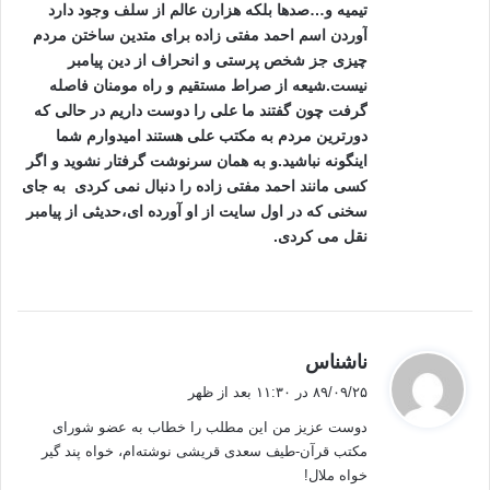
ها و سخنرانیهای او فهمیده ایم همان چیزی بود که کاک احمد منظور داشته
تیمیه و…صدها بلکه هزارن عالم از سلف وجود دارد
است؟
آوردن اسم احمد مفتی زاده برای متدین ساختن مردم
چیزی جز شخص پرستی و انحراف از دین پیامبر
براستی کسانی که حرفهای ایشان را تفسیر می کنند کدام یک به حقیقت واقعا
نیست.شیعه از صراط مستقیم و راه مومنان فاصله
نهفته در متن نوشته ها ایشان نزدیک تر است؟
گرفت چون گفتند ما علی را دوست داریم در حالی که
دورترین مردم به مکتب علی هستند امیدوارم شما
برای اثبات اینکه این نوشته به دنبال هیچ توطئه ای نیست و قصد دامن زدن به
اینگونه نباشید.و به همان سرنوشت گرفتار نشوید و اگر
اختلافات را ندارم ازاسلام که دین بر حق خدا است شاهد می آورم ، غیر از این
کسی مانند احمد مفتی زاده را دنبال نمی کردی به جای
است که در طول تاریخ اسلام شاهد به وجود آمدن مذاهب و فرقه های مختلف با
سخنی که در اول سایت از او آورده ای،حدیثی از پیامبر
برداشت خاص خود از قرآن وسنت پیامبر هستیم، به راستی کدام برداشت از
نقل می کردی.
قرآن که توسط مذاهب و فرقه های مختلف از قرآن می شود به حقیقت نهفته در
قرآن نزدیکتر است؟
هدف ما در این نوشته پرداختن به حقیقت گفته های کاک احمد نیست بلکه
پرداختن به چگونگی برداشت آن چیزی است که توسط طرفداران و حتی
گ
ناشناس
منتقدان ایشان حقیقت گفته های ایشان می نامند ، می باشد.
ف
۸۹/۰۹/۲۵ در ۱۱:۳۰ بعد از ظهر
ت
دوست عزیز من این مطلب را خطاب به‌ عضو شورای
برای درک راحت تر موضوع با یک مثال شروع می کنم : اینجانب از صمیم قلب
:
مکتب قرآن-طیف سعدی قریشی نوشته‌ام، خواه‌ پند گیر
بسیاری از آموزه های دینی و انسانی کاک احمد را از قبول داشته و دارم و بر این
خواه‌ ملال!
باورم که ایشان یکی از بزرگترین شخصیتهای ملی_مذهبی تاریخ کردستان و اهل