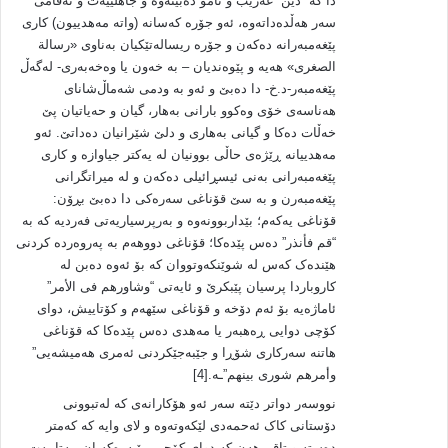
دا که‌ “دین” غه‌ریب و نامۆ ده‌بێته‌وه‌ و جاهلییه‌ت و نه‌فامی
سه‌ر هه‌ڵده‌داته‌وه‌، ئه‌و جۆره‌ که‌سانه (واته‌ مه‌هدییون)‌ کاری
پێغه‌مبه‌رانه‌ ده‌که‌ن و جۆره‌ ریساله‌تێکیان به‌ناوی «رسالة
الصغری» هه‌یه‌ و پێوه‌ندیان – به‌ خه‌ون یا وه‌خه‌به‌ری- له‌گه‌ڵ
پێغه‌مبه‌ر-د.خ- دا ده‌بێ و ئه‌و به‌ ودمی شه‌ماڵ‌شانای
هه‌ناسه‌ی خۆی وه‌کوو بارانی به‌هار، گیان و حه‌یاتیان پێ
خه‌ڵات ده‌کا و گیانی به‌هاری و دلێ شێرانیان ده‌داتێ. ئه‌و
مه‌هدییانه‌ ڕێژه‌ی حاڵی بوونیان له‌ یه‌کتر جیاوازه‌ و کاری
پێغه‌مبه‌رانی به‌نی ئیسڕائیلی ده‌که‌ن و له‌ میراتگرانی
پێغه‌مبه‌رن و به‌ سێ قۆناغی سه‌ره‌کی دا ده‌بێ بڕۆن:
قۆناغی یه‌که‌م؛ بێداربوونه‌وه‌ و به‌رپرسیاریه‌تی فه‌ردیه‌ که‌ به‌
“قم فأنذر” ده‌س پێده‌کا؛ قۆناغی دووهه‌م به‌ په‌روه‌رده‌ کردنی
هێنده‌ک که‌س له‌ شوێنکه‌وتووان که‌ بۆ ئه‌وه‌ ده‌بن له‌
کاروباردا پرسیان پێبکرێ و ئایه‌تی “وشاورهم فی الأمر”
ئاماژه‌یه‌ بۆ ئه‌م دۆخه‌ و قۆناغی سێهه‌م و کۆتاییش، دوای
کۆچی دوایی ڕه‌هبه‌ر یا مه‌هدی ده‌س پێده‌کا‌ که‌ قۆناغی
هاتنه‌ سه‌رکاری شۆڕا و جێبه‌جێکردنی ئه‌مری هه‌میشه‌یی”
وأمرهم شوری بینهم”ـه‌.[4]
نووسه‌ر دواتر دێته‌ سه‌ر ئه‌و هۆکارانه‌ی که‌ له‌تبوونی
دۆستانی کاک ئه‌حمه‌دی لێکه‌وته‌وه‌ و لای وایه‌ که‌ که‌متر
ده‌سته‌ و تاقم هه‌ن که‌ دوای کۆچی ڕێبه‌ره‌که‌یان- به‌تایبه‌ت