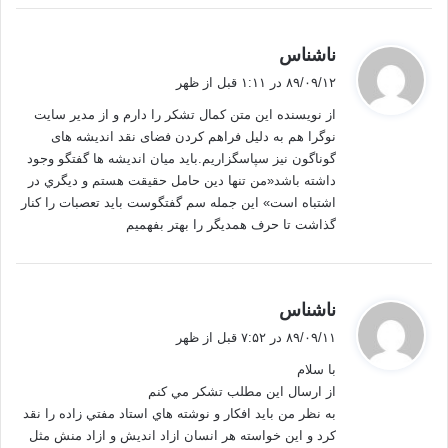
گ
ناشناس
ف
۸۹/۰۹/۱۲ در ۱:۱۱ قبل از ظهر
ت
از نویسنده این متن کمال تشکر را دارم و از مدیر سایت
:
نوگرا هم به دلیل فراهم کردن فضای نقد اندیشه های
گوناگون نیز سپاسگزاریم.بايد ميان اندیشه ها گفتگو وجود
داشته باشد«من تنها دين حامل حقيقت هستم و ديگري در
اشتباه است» اين جمله سم گفتگوست بايد تعصبات را كنار
گذاشت تا حرف همديگر را بهتر بفهميم
گ
ناشناس
ف
۸۹/۰۹/۱۱ در ۷:۵۲ قبل از ظهر
ت
با سلام
:
از ارسال اين مطلب تشكر مي كنم
به نظر من بايد افكار و نوشته هاي استاد مفتي زاده را نقد
كرد و اين خواسته هر انسان ازاد انديش و ازاد منش مثل