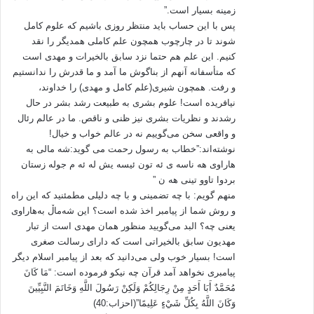
زمینه بسیار است.”
پس با این حساب باید منتظر روزی باشیم که‌ علوم کامل
اما در پایان به برادرانی که به بهانه ی فضای بسته سیاسی در ایران هر نقدی را
شوند تا در چارچوب همچون علم کاملی همدیگر را نقد
از نگاه توطئه ی دشمن بررسی می کنند، یادآور می شوم که هر اندیشه و جریان
کنیم. این علم هم حتما نزد سابق بالخیرات و مهدی است
فکری که راه طرح سوالات و نقدها را ببند، دیر یا زود پوسیده می شود. نمونه
که‌ متأسفانه‌ آنهم از بناگوش ما آمد و ما قدرش را ندانستیم
های تاریخی آن فراوانند از قدرتمند ترین آنها که نظام شبه مارکسیستی شوری
و رفت. همچون شیری(علم کامل و مهدی) را خداوند،
بود گرفته تا نظام آپارتاید در آفریقای جنوبی.
نیافریده‌ است! علوم بشری به‌ طبیعت رشد بشر در حال
رشدند و نظریات بشری نیز ظنی و ناقص. ما در عالم رئال
و اما از اینکه با مطلب قبلی و این مطلب در منطقه ی ممنوعه ی فکری بعضی
و واقعی سخن می‌گوییم نه‌ در عالم خواب و خیال!
از دوستان قدم گذاشتم عذر خواهی میکنم براستی که این خانه از پای بست
نوشته‌اند:”خطاب به رسول رحمت می گوید:شه مالی به
مشکل دارد، چرا که همه انتظار دارند که مثل آنها فکر کنی، چه در سطح کلانش
هاراوی هه ناسه ی ئه تون ئیسه یش له ئه م جوله زستان
که حکومت باشد و چه در سطوح خرد که ما باشیم.
بردوا تاوو تینی هه ن ”
منهم گویم: با چه‌ تضمینی و با چه‌ دلیلی مطمئنید که‌ این راه‌
منابع:
و روش شما از پیامبر اخذ شده‌ است؟ این شه‌ماڵ به‌هاراوی
یعنی چه‌؟ البد می‌گویید منظور همان مهدی است از تبار
1-استوری، جان( 1389).مطالعات فرهنگی در باره ی فرهنگ عامه، ترجمه حسین
مهدیون سابق بالخیراتی است که‌ دارای رسالت صغری
پاینده، تهران، انتشارات آگاه
است! بسیار خوب ولی می‌دانید که‌ بعد از پیامبر اسلام دیگر
پیامبری نخواهد آمد قرآن چه‌ نیکو فرموده‌ است: “مَا كَانَ
2_برتنس، هانس(1387). مبانی نظریه ی ادبی، ترجمه محمد رضا ابوالقاسمی،
مُحَمَّدٌ أَبَا أَحَدٍ مِنْ رِجَالِكُمْ وَلَكِنْ رَسُولَ اللَّهِ وَخَاتَمَ النَّبِيِّينَ
تهران، نشر ماهی
وَكَانَ اللَّهُ بِكُلِّ شَيْءٍ عَلِيمًا”(احزاب:40)