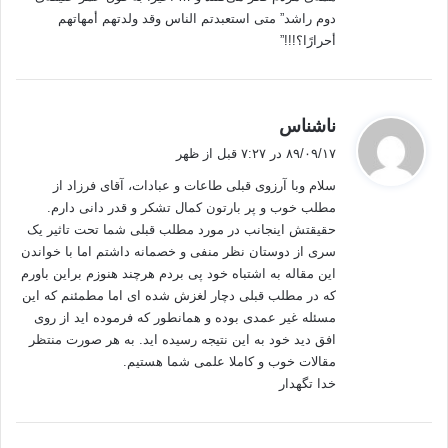
دوم راشد” متى استعبدتم الناس وقد ولدتهم أمهاتهم
أحرارًا؟!!!”
گ
ناشناس
ف
۸۹/۰۹/۱۷ در ۷:۲۷ قبل از ظهر
ت
سلام وبا آرزوی قبلی طاعات و عبادات، آقای فرزاد از
:
مطلب خوب و پر بارتون کمال تشکر و قدر دانی دارم.
حقیقتش اینجانب در مورد مطلب قبلی شما تحت تاثیر یک
سری از دوستان نظر منفی و خصمانه داشتم اما با خواندن
این مقاله به اشتباه خود پی بردم هرچند هنوزم براین باورم
که در مطلب قبلی دچار لغزش شده ای اما مطمئنم که این
مسئله غیر عمدی بوده و همانطور که فرموده اید از روی
افق دید خود به این نتیجه رسیده اید. به هر صورت منتظر
مقالات خوب و کاملا علمی شما هستیم.
خدا تگهدار