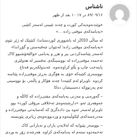
گ
ناشناس
ف
۸۹/۰۹/۱۶ در ۱۰:۱۷ بعد از ظهر
ت
خوێندنه‌وه‌یه‌‌کی کورت و چه‌ند تێبینی له‌سه‌ر کتێبی
:
«په‌یامه‌که‌ی موفتی زاده‌ …»
له‌ ساڵی 2010ز له‌ باشووری کوردستاندا، کتێبێک له‌ ژێر نێوی
«په‌یامه‌که‌ی موفتی زاده‌؛ له‌نێوان چه‌قبه‌ستن و گۆڕاندا»
له‌سه‌ر پێناسه‌کردنی بیر و هزر و په‌یامی خوالێخۆشبوو کاک
ئه‌حمه‌د موفتی‌زاده‌ له‌ نووسینگه‌ی ته‌فسیر له‌ هه‌ولێری
پایته‌خت چاپ و بڵاو کراوه‌ته‌وه‌. عه‌بدولکه‌ریم فه‌تاح
نووسه‌ری کتێبه‌که‌ خۆی به‌ هۆگری به‌ڕێز موفتی‌زاده‌ پێناسه‌
کردوه‌‌. ناوبراو له‌م کتێبه‌دا چه‌ند هۆکار و پاڵنه‌ر، بۆ نووسینی
ئه‌م په‌رتووکه‌ ده‌سنیشان ده‌کا:
– گه‌وره‌یی و مه‌زنی په‌یامه‌که‌ی مفتی‌زاده‌ که‌ کاکڵه‌ و
جه‌وهه‌ری ئه‌و، «داڕشتنه‌وه‌ی ئه‌خلاقی مرۆڤی کورد» بوو.
ناوبراو له‌سه‌ر ئه‌وه پێ‌ داده‌گرێ که‌ که‌سایه‌تی موفتی‌زاده‌ و
مه‌دره‌سه‌که‌ی لێکوڵینه‌وه‌ و وردبوونه‌وه‌ی زیاتری پێویسته‌.
– نووسه‌ر پێیوایه‌ که‌ له‌لایه‌ن یاران و نه‌یارانی کاک
ئه‌حمه‌دوه‌ سته‌م له‌ په‌یامه‌که‌ی کراوه‌. هه‌رچه‌ند زۆر به‌ وردی