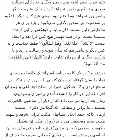
ختم نبوت یعنی اینکه‌ هیچ پایمبر دیگری نه‌ دارای رسالت
3- تریک، راجر ( 1384) . فهم علم اجتماعی، ترجمه شهلا مسمی پرست، تهران،
صغری و نه‌ کبری ظهور نخواهد کرد و خاک بشریت دیگر
نشر نی
پیامبرپرور نخواهد بود! ختم نبوت یعنی هیچ کس دیگر با تکیه‌
بر شخصیت‌اش سخن بلادلیل نمی‌گوید و باید برای هر
4_ نوذری، حسینعلی (1386). رورتی و مقایسه فلسفه تحلیلی و قاره ایی،
مدعایش دلیل مستند ذکر نماید و هیچکس از این قاعده‌
فصلنامه تخصصی علوم سیاسی دانشگاه آزاد کرج، شماره 6
مستثنا نیست. و از همه‌ مهمتر هیچ کس فرا نقد و انتقاد
نیست “لَا يُسْأَلُ عَمَّا يَفْعَلُ وَهُمْ يُسْأَلُونَ” فقط خداست و نه‌
کس دیگر و پیامبر هم که‌ شأن نبوت و رسالت دارند و با
5_هولاب ، رابرت(1388).یورگن هابرماس، نفد در حوزه عمومی، ترجمه حسین
هرکس دیگری از پیروان تفاوت دارند”النَّبِيُّ أَوْلَى بِالْمُؤْمِنِينَ
بشیریه؛ تهران، نشر نی
مِنْ أَنْفُسِهِمْ”.
نوشته‌اید:” در یک کلمه برنامه استراتژیک کاکه احمد برای
نجات انسان گرفتار در زمان کنونی :1_ پرورش و تزکیه در
سطح فردی و 2_ تشکیل شورا در سطح اجتماعی و جمع ان
افراد که این دو کار را فلسفه آمدن پیامبران و مهدیون
زمان بعد از پیامبر می داند.که از دیار آن سابقین بالخیرات
كاك احمد مفتي زاده مكتب قرآن
هستند . بنا براین و مطالبی که گنچایش ذکر ان نیست
آرمان کاکه احمد ایجاد انسانهای مکتب قرآنی شاهد و شهید
مکتب محم مصطفی می داند (دوران مکی )و تشکیل
کپی آدرس
حکومت اسلامی (دوران مدنی )فرع و تابع و ثمره آن دوران
اساسی پرورش است .در نواری که دلیل ضرورت انحراف از