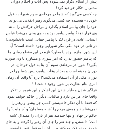
پیش از اسلام تکرار نمی‌شود؟ پس آیات و احکام دوران
مدنی را چکار خواهید کرد؟!
چه‌ کسی می‌گوید که‌ شما در مرحله‌ی سوم شورا- به‌ قول
خودتان- هستید؟ چه کسی می‌گوید رهبر انقلابی می‌تواند
خود را جای پیامبر اسلام بگذارد و مراحل حرکتش را مانند
وی قرار دهد؟ پیامبر پیامبر بود و به‌ وی وحی می‌شد! قیاس
انسانی عادی در قرن 20 با پیامبر جفایی است نابخشودنی!
در ثانی در عهد مکی مگر شورایی وجود داشته‌ است؟ آیا
این شورا ملزم بوده‌ یا معلن؟ تازه‌ در این مقطع زمانی ما
که‌ پیامبر حضور ندارد ‌که‌ امر شوری و مشاوره‌ با وی صورت
بگیرد؟ شورا در مرحله‌ی سوم آن بنا به‌ قول خودتان، در
دوران مدینه‌ است و بعد از وفات پیامبر، پس شما چرا در
دوران مکی از آن استفاده‌ می‌کنید؟! تازه‌ آیا واقعا آن زمان
امری بنام نظارت بر شورا وجود داشت؟!!
فراگیر شدن و طیار شدن این لشکر و این شیوه‌ از تفکر
واقعا جای هراس دارد و طالبانی دیگر را حاکم خواهد نمود
که‌ فقط با آن تفکر فاشیستی کسی جز پیشوا و رهبر را
نمی‌شناسد و همه‌ی مردم را “شبه‌ مسلمان” و “جاهلیت” را
حاکم بر جهان و تنها چندصد نفر از یاران را مصداق “شبه‌
امت” دانستن، و چند نفر را جای آن رهبر را گرفته‌ و به‌ جای
همه‌ی مردم فکر می‌کنند و … اخیرا به‌ قول عمر خلیفه‌ی