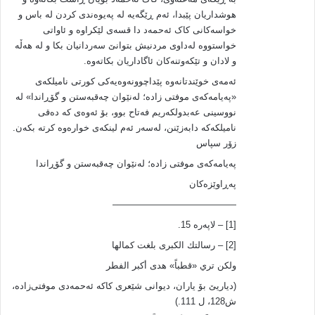
هوشداریان پێبدا، ئه‌م ڕێگه‌یه‌ له‌ په‌یوه‌ندی کردن له‌ باس و
خواسه‌کانی کاک ئه‌حمه‌د دا قسه‌ی لێکراوه‌ و ئاواتی
خواستووه‌ له‌داوی مردنیش بتوانێ سه‌ردانیان بکا و له‌ هه‌ڵه‌
و لادان و تێکه‌و‌‌تنه‌کان ئاگاداریان بکاته‌وه‌.
ئه‌مه‌ی خوێندتانه‌وه‌ پێداچوونه‌وه‌یه‌کی کورتی نامیلکه‌ی
«په‌یامه‌که‌ی موفتی زاده‌؛ له‌نێوان چه‌قبه‌ستن و گۆڕاندا» له‌
نووسینی عه‌بدولکه‌ریم فه‌تاح بوو، بۆ ئه‌وه‌ی که‌ ده‌قی
نامیلکه‌که‌ دابه‌زێنن،‌ له‌سه‌ر ئه‌م لینکه‌ی خواره‌وه‌ کرته‌ بکه‌ن.
زۆر سپاس
په‌یامه‌که‌ی موفتی زاده‌؛ له‌نێوان چه‌قبه‌ستن و گۆڕاندا
په‌ڕاوێزه‌کان
—————————————–
[1] – لاپه‌ره‌ 15.
[2] – رسالتك الكبرى بلغت كمالها
ولكن تري «قطباً» هدى أكبر الفطر
(دیاریێ بۆ یاران، دیوانی شێعری کاکه‌ ئه‌حمه‌دی موفتی‌زاده‌،
ش128، ل 111.)