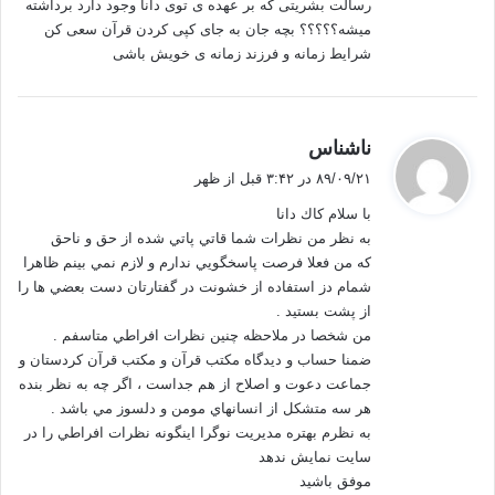
رسالت بشریتی که بر عهده ی توی دانا وجود دارد برداشته
بر انگیز» آلتوسر استفاده می کنیم.
میشه؟؟؟؟؟ بچه جان به جای کپی کردن قرآن سعی کن
شرایط زمانه و فرزند زمانه ی خویش باشی
الف – آمیختگی افق ها:
گ
ناشناس
ف
یکی از روش های عمده برای تحلیل یک متن هرمنوتیک است. هرمنوتیک از واژه
۸۹/۰۹/۲۱ در ۳:۴۲ قبل از ظهر
یونانی هرموناین به معنی تفسیر یا تعبیر است. هرمس خدای انتقال معانی در
ت
با سلام كاك دانا
یونان باستان بود. در واقع هرمنوتیک یک روش فهم وتفسیر یک متن است که
:
به نظر من نظرات شما قاتي پاتي شده از حق و ناحق
رهیافتهای مختلفی از دل آن بیرون آمده اند. از نگاه هرمنوتیکیها ما در مواجه با
كه من فعلا فرصت پاسخگويي ندارم و لازم نمي بينم ظاهرا
یک متن با کلیتی روبه رو هستیم که متن تنها یک جزء آن است دو جزء دیگر این
شمام دز استفاده از خشونت در گفتارتان دست بعضي ها را
کلیت 1_ مولف و 2_ مفسر یا خواننده هستند.
از پشت بستيد .
من شخصا در ملاحظه چنين نظرات افراطي متاسفم .
حال بنا بر نوع تاکیدی که بر هر یک از اجزای این کلیت ، نوع فهم و برداشت از آن
ضمنا حساب و ديدگاه مكتب قرآن و مكتب قرآن كردستان و
متن نیز متفاوت خواهد بود.
جماعت دعوت و اصلاح از هم جداست ، اگر چه به نظر بنده
هر سه متشكل از انسانهاي مومن و دلسوز مي باشد .
به عنوان مثال شلایر ماخر در تفسیر یک متن بر مقصود مولف تاکید می کند، و
به نظرم بهتره مديريت نوگرا اينگونه نظرات افراطي را در
این روش را بیشتر در تفسیر متون مقدس
استفاده می کند و دنبال فهم منظور
سايت نمايش ندهد
مولف است.
موفق باشيد