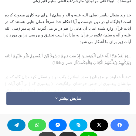
نويسنده : ابوالاعلی مودودی/ مترجم:عبدالغنی سلیم قنبر زهی
خداوند متعال پیامبر (صلی الله علیه و آله و سلم)را برای چه کاری مبعوث کرده
است؟جایگاه او در دین چیست و آیا احکام خدا صرفاً همان هایی هستند که در
آیات قرآن وارد شده اند یا آن هایی را هم در بر می گیرند که پیامبر (صی الله
علیه و آله و سلم) علاوه بر قرآن به ماداده است تحقیق و بررسی دراین مورد در
آیات زیر برای ما آشکار می شود.
﴿
1.)
لَقَدْ مَنَّ اللّهُ عَلَى الْمُؤمِنِينَ إِذْ بَعَثَ فِيهِمْ رَسُولاً مِّنْ أَنفُسِهِمْ يَتْلُو عَلَيْهِمْ آيَاتِهِ
وَيُزَكِّيهِمْ وَيُعَلِّمُهُمُ الْكِتَابَ وَالْحِكْمَةَ)آل عمران/164)
*يقيناً خداوند بر مؤمنان ( صدر اسلام ) منّت نهاد و تفضّل كرد بدان گاه كه در
ميانشان پيغمبري از جنس خودشان برانگيخت . ( پيغمبري كه ) بر آنان آيات (
كتاب خواندني قرآن و كتاب ديدني جهان ) او را مي خواند ، و ايشان را ( از عقائد
نادرست و اخلاق زشت ) پاكيزه مي داشت و بديشان كتاب ( قرآن و به تبع آن
نمایش بیشتر
خواندن و نوشتن ) و فرزانگي ( يعني اسرار سنّت و احكام شريعت ) مي
آموخت…*
(
2.)
وَأَنزَلْنَا إِلَيْكَ الذِّكْرَ لِتُبَيِّنَ لِلنَّاسِ مَا نُزِّلَ إِلَيْهِمْ) نحل/44)