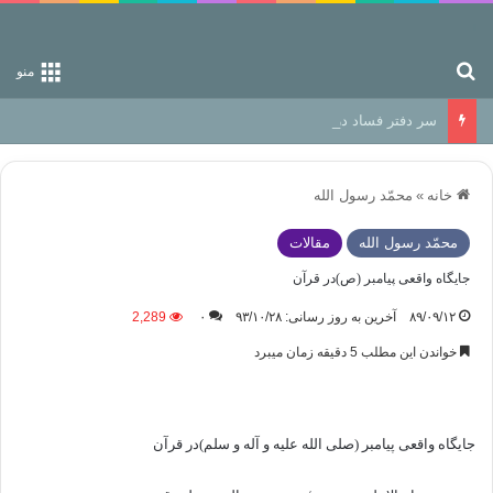
جستجو برای
منو
سر دفتر فساد در زمین‌، دوری وکناره‌گیری از راه خداست‌!
خانه
»
محمّد رسول الله
محمّد رسول الله
مقالات
جایگاه واقعی پیامبر (ص)در قرآن
۸۹/۰۹/۱۲
آخرین به روز رسانی: ۹۳/۱۰/۲۸
۰
2,289
خواندن این مطلب 5 دقیقه زمان میبرد
جایگاه واقعی پیامبر (صلی الله علیه و آله و سلم)در قرآن