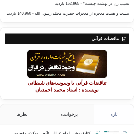
خدا است و دراین مقام جایگاه رسول این است که مسلمانان میتوانند با اولی
نصیب زن در بهشت چیست؟
- 152,965 بازدید
الامر نزاع کنند،اما با رسول نمی توان نزاع کرد،بلکه هر نزاعی که بوجود آمده
بیست و هشت معجزه از معجزات حضرت محمّد رسول الله
- 148,960 بازدید
باشد برای حل ان باید به خدا و رسولش مراجعه کرد.پذیرفتن این جایگاه نیز
شرط ایمان است چنان که درقرآن آمده است:
«إِن كُنتُمْ تُؤْمِنُونَ بِاللّهِ وَالْيَوْمِ الآخِرِ»
تناقضات قرآنی
آخرین آیه خواست از محبت خداست و تنها راه کسب محبت او را اتباع و پیروی
از پیامبر خدا میداند.
این است جایگاه واقعی پیامبردردین اسلام که قرآن ،آن را به روشنی بیان نموده
است .
تناقضات قرآنی یا وسوسه‌های شیطانی
نویسنده : استاد محمد احمدیان
——————————————-
منبع:جایگاه حقوقی احادیث نبوی / مؤلف:ابوالاعلی مودودی / مترجم:عبدالغنی
سلیم قنبر زهی /انتشارات:احسان /چاپا ول 1388
تازه
پرخواننده
نظرها
پیامبر قرآن رسول الله
کتابفروشی امام غزالی (آیجی بوک): مقصدی