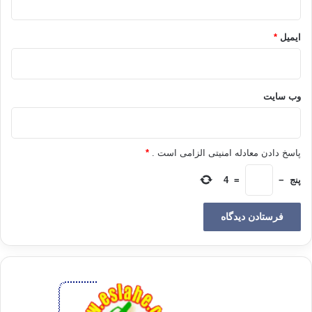
6.) (مَّنْ يُطِعِ الرَّسُولَ فَقَدْ أَطَاعَ اللّهَ ) (نساء/80)
ایمیل
*
*
هر كه از پيغمبر اطاعت كند ، در حقيقت از خدا اطاعت كرده است ( چرا كه
پيغمبر جز به چيزي دستور نمي دهد كه خدا بدان دستور داده باشد ، و جز از
چيزي نهي نمي كند كه خدا از آن نهي كرده باشد )…*
وب‌ سایت
7.) (وَإِن تُطِيعُوهُ تَهْتَدُوا) (نور/54)
*…و امّا اگر از او اطاعت كنيد هدايت خواهيد يافت ( و به خير و سعادت جهان
پاسخ دادن معادله امنیتی الزامی است .
*
نائل مي گرديد . در هر حال )…*
پنج
−
=
4
8.)(
لَقَدْ كَانَ لَكُمْ فِي رَسُولِ اللَّهِ أُسْوَةٌ حَسَنَةٌ) (احزاب/21)
*
سرمشق و الگوي زيبائي در ( شيوه پندار و گفتار و كردار ) پيغمبر خدا براي
شما است …*
9.)
فَلاَ وَرَبِّكَ لاَ يُؤْمِنُونَ حَتَّىَ يُحَكِّمُوكَ فِيمَا شَجَرَ بَيْنَهُمْ ثُمَّ لاَ يَجِدُواْ فِي أَنفُسِهِمْ
حَرَجاً مِّمَّا قَضَيْتَ وَيُسَلِّمُواْ تَسْلِيماً) (نساء/65)