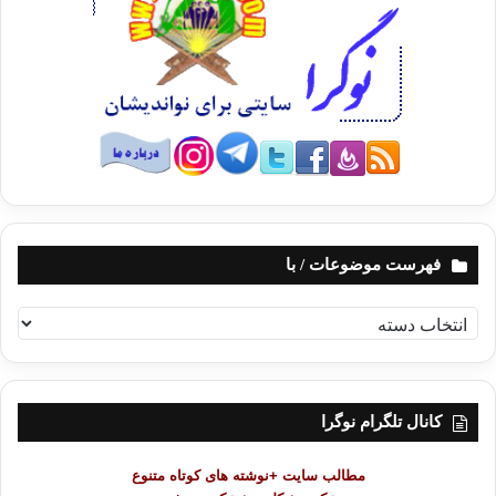
فهرست موضوعات / با
ف
ه
ر
س
ت
کانال تلگرام نوگرا
م
و
مطالب سایت +نوشته های کوتاه متنوع
ض