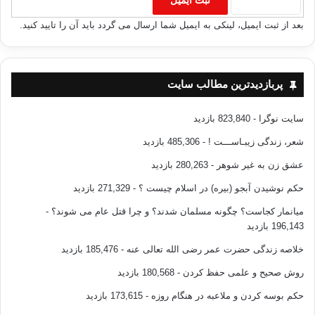
بعد از ثبت ایمیل، لینکی به ایمیل شما ارسال می گردد باید آن را تایید کنید.
پربازدیدترین مطالب سایت
سایت نوگرا
- 823,840 بازدید
شعر، زندگی زیبـاســـت !
- 485,306 بازدید
عشق زن به غیر شوهر
- 280,263 بازدید
حکم نوشیدن آبجو (بیره) در اسلام چیست ؟
- 271,329 بازدید
میانمار کجاست؟ چگونه مسلمان شدند؟ و چرا قتل عام می شوند؟
-
196,143 بازدید
خلاصه زندگی حضرت عمر رضی الله تعالی عنه
- 185,476 بازدید
روش صحیح و علمی حفظ کردن
- 180,568 بازدید
حکم بوسه کردن و ملاعبه در هنگام روزه
- 173,615 بازدید