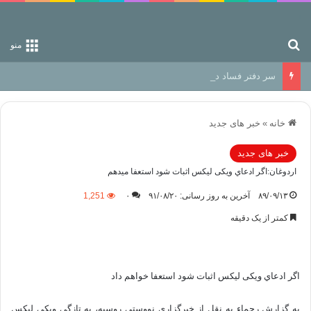
جستجو برای
منو
سر دفتر فساد در زمین‌، دوری وکناره‌گیری از راه خداست‌!
خانه
»
خبر های جدید
خبر های جدید
اردوغان:اگر ادعاي ویکی لیکس اثبات شود استعفا ميدهم
۸۹/۰۹/۱۳
آخرین به روز رسانی: ۹۱/۰۸/۲۰
۰
1,251
کمتر از یک دقیقه
اگر ادعاي ویکی لیکس اثبات شود استعفا خواهم داد
به گزارش رحماء به نقل از خبرگزاری نووستی روسیه، به تازگی ویکی لیکس