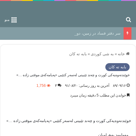
جستجو برای
منو
سر دفتر فساد در زمین‌، دوری وکناره‌گیری از راه خداست‌!
خانه
»
به شی کوردی
»
بابه ته كان
بابه ته كان
خوێندنه‌وه‌یه‌‌کی کورت و چه‌ند تێبینی له‌سه‌ر کتێبی «په‌یامه‌که‌ی موفتی زاده‌ …»
۸۹/۰۹/۱۶
آخرین به روز رسانی: ۹۱/۰۸/۲۰
۳
1,756
خواندن این مطلب 5 دقیقه زمان میبرد
خوێندنه‌وه‌یه‌‌کی کورت و چه‌ند تێبینی له‌سه‌ر کتێبی «په‌یامه‌که‌ی موفتی زاده‌ …»
مه‌ولوود به‌هرامیان