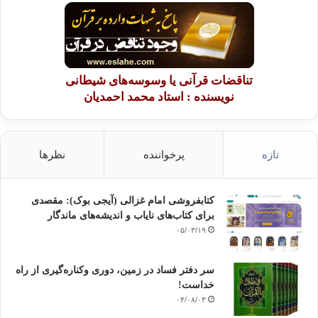
تناقضات قرآنی یا وسوسه‌های شیطانی
نویسنده : استاد محمد احمدیان
تازه
پرخواننده
نظرها
کتابفروشی امام غزالی (آیجی بوک): مقصدی
برای کتاب‌های نایاب و اندیشه‌های ماندگار
۰۵/۰۳/۱۹
سر دفتر فساد در زمین‌، دوری وکناره‌گیری از راه
خداست‌!
۰۴/۰۸/۰۳