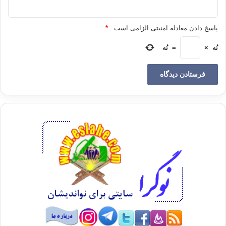
به‌تایبه‌ت ئه‌گه‌ر ڕێبه‌ره‌که‌یان که‌سایه‌تێکی کاریزما بێ- بتوانن پارێزگاری له‌
یه‌کێتی بیر و ڕیزی خۆیان بکه‌ن. ئه‌و هه‌ر دوو باڵه‌که‌ له‌ دۆستانی کاک ئه‌حمه‌د به‌
پاسخ دادن معادله امنیتی الزامی است .
*
ڕه‌سمی ده‌ناسێ و هێنده‌ک ڕێنموونی بۆ هه‌ر دوو لایه‌ن هه‌یه‌ و ده‌نووسێ
شیمانه‌ی ئه‌وه‌ش ده‌کرێ که‌ ده‌سته‌ی سێهه‌میش له‌م گرووپه‌ فۆڕم بگرێ.
نُه
×
=
نُه
له‌ به‌شێک له‌ کتێبه‌که‌دا هاتووه‌ که‌ به‌شێکی به‌رچاو له‌ دۆستانی کاک ئه‌حمه‌د
پێیان وایه‌ که‌ کاک ئه‌حمه‌د له‌پاش مردنیشی
، ڕۆڵی خۆیی به‌ دوو جۆر له‌
کاروباری ئه‌واندا ده‌گێڕێ:
1- له‌ ڕێگه‌ی کاسێت و نووسین و شێعر و ئه‌و نامه‌ و په‌یامانه‌ی له‌ دوای خۆی
به‌جێی هێشتوون.
2- ئه‌و قسه‌ و باسه‌ نهێنییانه‌ی که‌ په‌یوه‌ندییان به‌ ڕه‌وتی ئێستا و داهاتووی ئه‌م
بزاڤه‌وه‌ هه‌یه‌ و مفتی زاده‌ لای که‌سێکی متمانه‌پێکراو، باسی لێکردووه‌ و به‌
نه‌هێنی دایناوه‌ و ده‌شێ بۆ داهاتووی کاری ئه‌م کۆمه‌ڵه‌یه‌ سوودی لێ ببینرێ.
شتێکی دیکه‌ی که‌ سرنجراکێشه‌ ئه‌وه‌یه‌ که‌ ئه‌وان باوه‌ڕیان وایه‌ هه‌ندێک له‌
دۆستانی مفتی زاده‌ ده‌توانن ته‌ماس له‌گه‌ڵ ڕۆحی ئه‌ودا بگرن و ئه‌گه‌ر لاریی و
لادانێک له‌ کاریاندا هه‌بێ به‌ ڕێگه‌ی مه‌عنه‌وی، کاک ئه‌حمه‌د بۆیان ڕاست بکاته‌وه‌
و هوشداریان پێبدا، ئه‌م ڕێگه‌یه‌ له‌ په‌یوه‌ندی کردن له‌ باس و خواسه‌کانی کاک
ئه‌حمه‌د دا قسه‌ی لێکراوه‌ و ئاواتی خواستووه‌ له‌داوی مردنیش بتوانێ