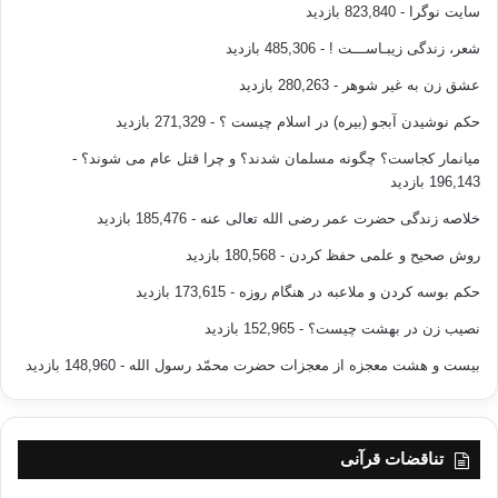
سایت نوگرا
- 823,840 بازدید
شعر، زندگی زیبـاســـت !
- 485,306 بازدید
عشق زن به غیر شوهر
- 280,263 بازدید
حکم نوشیدن آبجو (بیره) در اسلام چیست ؟
- 271,329 بازدید
میانمار کجاست؟ چگونه مسلمان شدند؟ و چرا قتل عام می شوند؟
-
196,143 بازدید
خلاصه زندگی حضرت عمر رضی الله تعالی عنه
- 185,476 بازدید
روش صحیح و علمی حفظ کردن
- 180,568 بازدید
حکم بوسه کردن و ملاعبه در هنگام روزه
- 173,615 بازدید
نصیب زن در بهشت چیست؟
- 152,965 بازدید
بیست و هشت معجزه از معجزات حضرت محمّد رسول الله
- 148,960 بازدید
تناقضات قرآنی