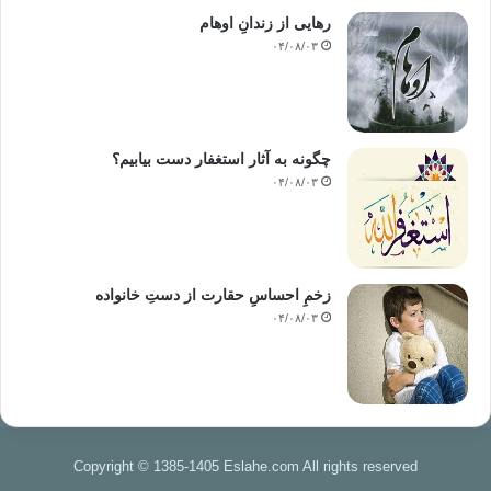
رهایی از زندانِ اوهام
۰۴/۰۸/۰۳
چگونه به آثار استغفار دست بیابیم؟
۰۴/۰۸/۰۳
زخمِ احساسِ حقارت از دستِ خانواده
۰۴/۰۸/۰۳
Copyright © 1385-1405 Eslahe.com All rights reserved