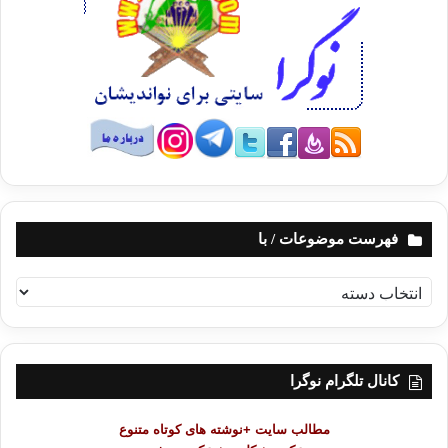
فهرست موضوعات / با
ف
ه
ر
س
ت
کانال تلگرام نوگرا
م
و
مطالب سایت +نوشته های کوتاه متنوع
ض