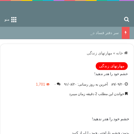
جستجو برای
منو
سر دفتر فساد در زمین‌، دوری وکناره‌گیری از راه خداست‌!
خانه
»
مهارتهای زندگی
مهارتهای زندگی
خشم خود را هدر ندهيد!
۸۹/۰۹/۲۰
آخرین به روز رسانی: ۹۱/۰۸/۲۰
۰
1,701
خواندن این مطلب 2 دقیقه زمان میبرد
خشم خود را هدر ندهيد!
بدون خشم ناراحتي خود را ابراز كنيد.