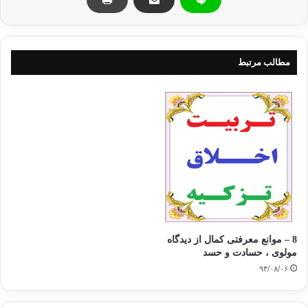
__________________
منبع: حكايت هايي كه زندگي تان را دگركون مي كند / مؤلف: علي مدد نوروزي /
انتشارات: ايلاف/شيراز/1387چاپ اول
مطالب مرتبط
تهيه و تنظيم براي نوگرا: باران
گفتگو جالب شيطان فرعون حسود حسادت
کپی آدرس
8 – موانع معرفتی کمال از دیدگاه
مولوی ، حسادت و حسد
۹۴/۰۸/۰۶