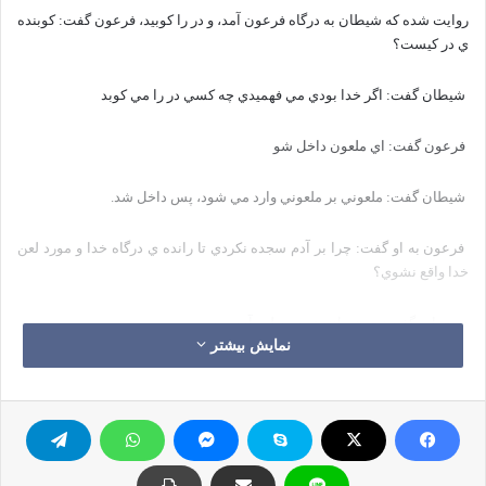
روايت شده كه شيطان به درگاه فرعون آمد، و در را كوبيد، فرعون گفت: كوبنده
ي در كيست؟
شيطان گفت: اگر خدا بودي مي فهميدي چه كسي در را مي كوبد
فرعون گفت: اي ملعون داخل شو
شيطان گفت: ملعوني بر ملعوني وارد مي شود، پس داخل شد.
فرعون به او گفت: چرا بر آدم سجده نكردي تا رانده ي درگاه خدا و مورد لعن
خدا واقع نشوي؟
در جواب گفت: چون مانند تو در صلب آدم بود.
نمایش بیشتر
فرعون گفت: آيا بدتر از من و خودت بر روي زمين سراغ داري؟
شيطان در جواب گفت: انسان حسود از من و از تو بدتر است. چون حسد عمل
نيك انسان را مي خورد، همچنانكه آتش هيزم را مي خورد و مي سوزاند.