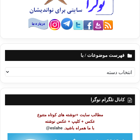
فهرست موضوعات / با
ف
ه
ر
س
ت
کانال تلگرام نوگرا
م
و
مطالب سایت +نوشته های کوتاه متنوع
ض
عکس + کلیپ + عکس نوشته
و
با ما همراه باشید.
eslahe@
ع
ا