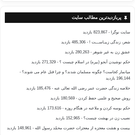
پربازدیدترین مطالب سایت
سایت نوگرا
- 823,867 بازدید
شعر، زندگی زیبـاســـت !
- 485,306 بازدید
عشق زن به غیر شوهر
- 280,263 بازدید
حکم نوشیدن آبجو (بیره) در اسلام چیست ؟
- 271,329 بازدید
میانمار کجاست؟ چگونه مسلمان شدند؟ و چرا قتل عام می شوند؟
-
196,144 بازدید
خلاصه زندگی حضرت عمر رضی الله تعالی عنه
- 185,476 بازدید
روش صحیح و علمی حفظ کردن
- 180,569 بازدید
حکم بوسه کردن و ملاعبه در هنگام روزه
- 173,616 بازدید
نصیب زن در بهشت چیست؟
- 152,965 بازدید
بیست و هشت معجزه از معجزات حضرت محمّد رسول الله
- 148,961 بازدید