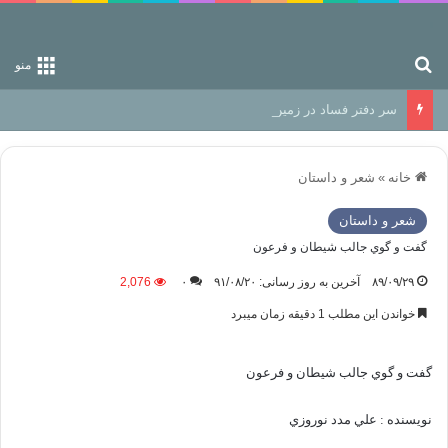
جستجو برای
منو
سر دفتر فساد در زمین‌، دوری وکناره‌گیری از راه خداست‌!
خانه
»
شعر و داستان
شعر و داستان
گفت و گوي جالب شيطان و فرعون
۸۹/۰۹/۲۹
آخرین به روز رسانی: ۹۱/۰۸/۲۰
۰
2,076
خواندن این مطلب 1 دقیقه زمان میبرد
گفت و گوي جالب شيطان و فرعون
نويسنده : علي مدد نوروزي