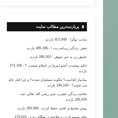
پربازدیدترین مطالب سایت
سایت نوگرا
- 823,840 بازدید
شعر، زندگی زیبـاســـت !
- 485,306 بازدید
عشق زن به غیر شوهر
- 280,263 بازدید
حکم نوشیدن آبجو (بیره) در اسلام چیست ؟
- 271,329
بازدید
میانمار کجاست؟ چگونه مسلمان شدند؟ و چرا قتل عام
می شوند؟
- 196,143 بازدید
خلاصه زندگی حضرت عمر رضی الله تعالی عنه
-
185,476 بازدید
روش صحیح و علمی حفظ کردن
- 180,568 بازدید
حکم بوسه کردن و ملاعبه در هنگام روزه
- 173,615