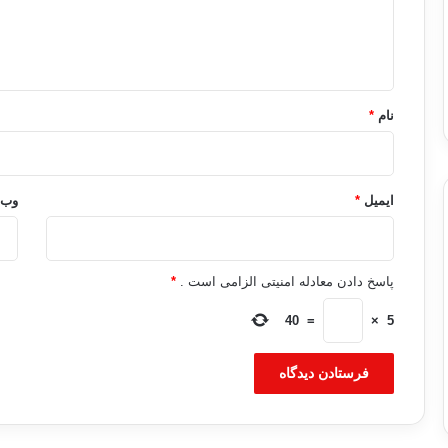
ا
ه
*
نام
*
ایمیل
*
وب‌
پاسخ دادن معادله امنیتی الزامی است .
*
40
=
×
5