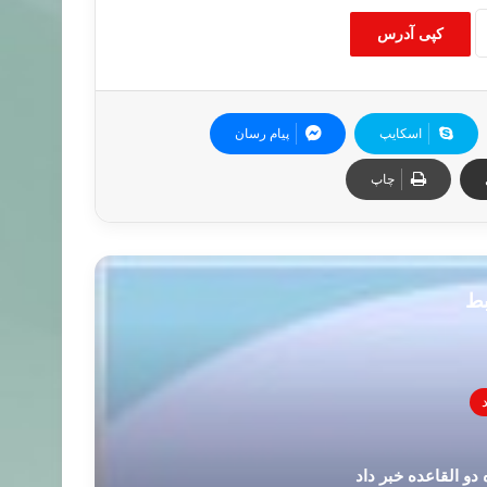
کپی آدرس
اسکایپ
پیام رسان
چاپ
بط
و القاعده خبر داد