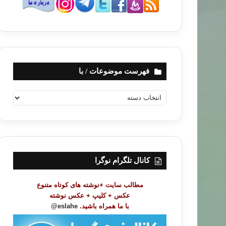
فهرست موضوعات / با
ف
ه
ر
س
ت
م
و
کانال تلگرام نوگرا
ض
و
مطالب سایت +نوشته های کوتاه متنوع
ع
عکس + کلیپ + عکس نوشته
ا
با ما همراه باشید.
eslahe@
ت
/