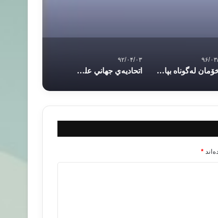
۹۲/۰۴/۰۳
۹۶/۰۳
با خۆمان لەگونا‌ه بپارێزین بە سووک سه‌یری گوناهبارێکیش نه‌کەین
اتحاديه‌ي جهاني علماي و حمایت از موفقیت های ترکیه
‌اند
*