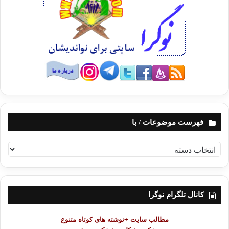
فهرست موضوعات / با
ف
ه
ر
س
ت
کانال تلگرام نوگرا
م
و
مطالب سایت +نوشته های کوتاه متنوع
ض