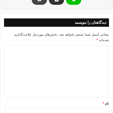
آور رها کنند، ممنوعیت و محدودیتی که موجب شده بسیاری از زنان از خواسته
های خود برای ادامه تحصیل در مقاطع عالی دست بکشند.
دیدگاهتان را بنویسید
حجاب تركيه
نشانی ایمیل شما منتشر نخواهد شد.
بخش‌های موردنیاز علامت‌گذاری
شده‌اند
*
کپی آدرس
د
ی
د
گ
ا
ه
*
نام
*