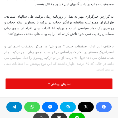
ممنوعیت حجاب در دانشگاههای این کشور مخالف هستند.
به گزارش خبرگزاری مهر به نقل از روزنامه زمان ترکیه، طی سالهای متمادی،
طرفداران ممنوعیت مناقشه برانگیز حجاب در ترکیه با دستاویز اینکه حجاب و
روسری یک نماد سیاسی است و برپایه اعتقادات دینی افراد از سوی زنان
مسلمان رعایت نمی شود تلاش کرده اند آنرا به بهانه های مختلف ممنوع کنند.
برخلاف این ادعا، تحقیقات جدید " مترو پل" در مرکز تحقیقات اجتماعی و
استراتژیک مستقر در آنکار که براساس درخواست انجمن زنان تاجر ترکیه انجام
شده نشان می دهد تنها ۷/۰ درصد از مردم ترکیه روسری را نماد سیاسی می
دانند در حالی که ۸۵ درصد اظهار داشتند که این نوع پوشش به اعتقادات دینی
مرتبط است.
این تحقیقات همچنین نشان داده است که ۷۸ درصد از مردم ترکیه که در این
نمایش بیشتر
تحقیق شرکت کرده اند با ممنوعیت روسری و حجاب در دانشگاه ها مخالف
هستند.
براساس نظر تحلیلگران، نتایج این تحقیق بار دیگر نشان می دهد که اکثریت
قابل توجه مردم ترکیه هیچ مشکلی با رعایت حجاب ندارند، بنابراین
سیاستمداران باید به خواسته آنها توجه کرده و ترکیه را از این ممنوعیت شرم