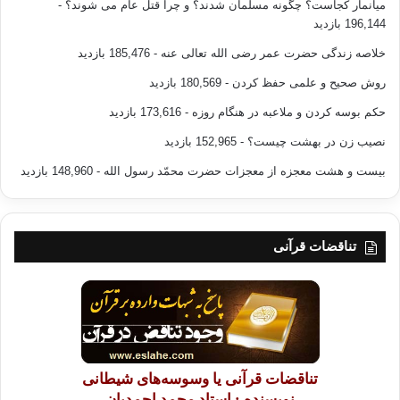
میانمار کجاست؟ چگونه مسلمان شدند؟ و چرا قتل عام می شوند؟
-
196,144 بازدید
خلاصه زندگی حضرت عمر رضی الله تعالی عنه
- 185,476 بازدید
روش صحیح و علمی حفظ کردن
- 180,569 بازدید
حکم بوسه کردن و ملاعبه در هنگام روزه
- 173,616 بازدید
نصیب زن در بهشت چیست؟
- 152,965 بازدید
بیست و هشت معجزه از معجزات حضرت محمّد رسول الله
- 148,960 بازدید
تناقضات قرآنی
تناقضات قرآنی یا وسوسه‌های شیطانی
نویسنده : استاد محمد احمدیان