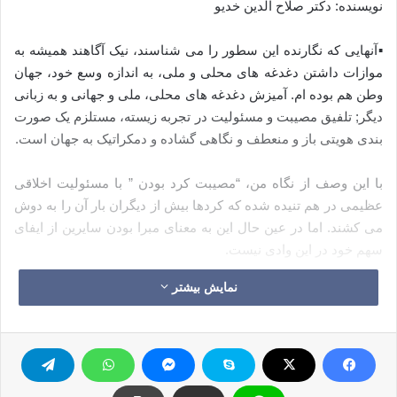
نویسنده: دکتر صلاح الدین خدیو
▪️آنهایی که نگارنده این سطور را می شناسند، نیک آگاهند همیشه به
موازات داشتن دغدغه های محلی و ملی، به اندازه وسع خود، جهان
وطن هم بوده ام. آمیزش دغدغه های محلی، ملی و جهانی و به زبانی
دیگر; تلفیق مصیبت و مسئولیت در تجربه زیسته، مستلزم یک صورت
بندی هویتی باز و منعطف و نگاهی گشاده و دمکراتیک به جهان است.
با این وصف از نگاه من، “مصیبت کرد بودن ” با مسئولیت اخلاقی
عظیمی در هم تنیده شده که کردها بیش از دیگران بار آن را به دوش
می کشند. اما در عین حال این به معنای مبرا بودن سایرین از ایفای
سهم خود در این وادی نیست.
نمایش بیشتر
نقطه عزیمت این رنجنامه از قضا این گوشه نگاه و یادآوری این
تنهایی غمبار تاریخی است.
▪️سخنم را با سخن “ژنرال مظلوم کوبانی” فرمانده نیروهای مدافع
کردستان سوریه آغاز می کنم، آنجا که می گوید: میان سازشها و