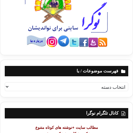
فهرست موضوعات / با
ف
ه
ر
س
ت
کانال تلگرام نوگرا
م
و
مطالب سایت +نوشته های کوتاه متنوع
ض