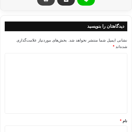
در این راستا، این حزب میلیونها یورو هزینه را برای جذب حمایت به عمل خود
متحمل شده است و حتی قول دادن میلیونها یوروی دیگر را به برخی مخالفان
طرح داده است.
دیدگاهتان را بنویسید
گفتنی است، حزب لیبرال اتریش، یکی از حامیان این طرح در سال 2002از کمک
های میلیونی صدام حسین، دیکتاتور وقت عراق بهره مند می شده است و همین
کمک ها در بقای این حزب تاثیر به سزایی داشته است.
نشانی ایمیل شما منتشر نخواهد شد.
بخش‌های موردنیاز علامت‌گذاری
شده‌اند
*
برگرفته از تابش
د
ی
اسلام اتريش اسلام ستيزي مبارزه رايانه
د
گ
کپی آدرس
ا
ه
*
نام
*