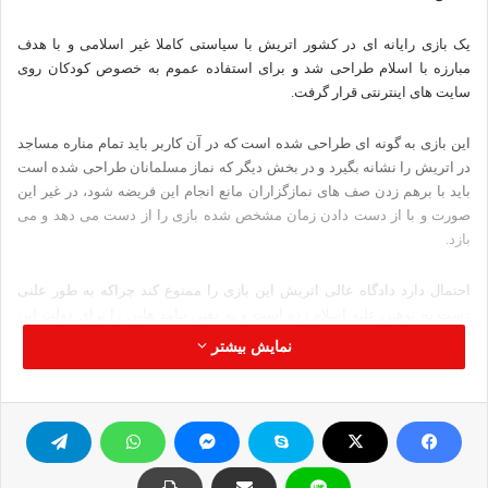
یک بازی رایانه ای در کشور اتریش با سیاستی کاملا غیر اسلامی و با هدف
مبارزه با اسلام طراحی شد و برای استفاده عموم به خصوص کودکان روی
سایت های اینترنتی قرار گرفت.
این بازی به گونه ای طراحی شده است که در آن کاربر باید تمام مناره مساجد
در اتریش را نشانه بگیرد و در بخش دیگر که نماز مسلمانان طراحی شده است
باید با برهم زدن صف های نمازگزاران مانع انجام این فریضه شود، در غیر این
صورت و با از دست دادن زمان مشخص شده بازی را از دست می دهد و می
بازد.
احتمال دارد دادگاه عالی اتریش این بازی را ممنوع کند چراکه به طور علنی
دست به توهین علیه اسلام زده است و به یقین پیامد هایی را برای دولت این
کشور خواهد داشت.
نمایش بیشتر
حزب افراط گرای جرمنوفن اتریش که طراح اصلی این بازی است بسیاری از
مسئولان سیاسی و مذهبی کشور را متقاعد کرده است تا در حمایت از این بازی
در برابر مخالفتهای احتمالی بایستند.