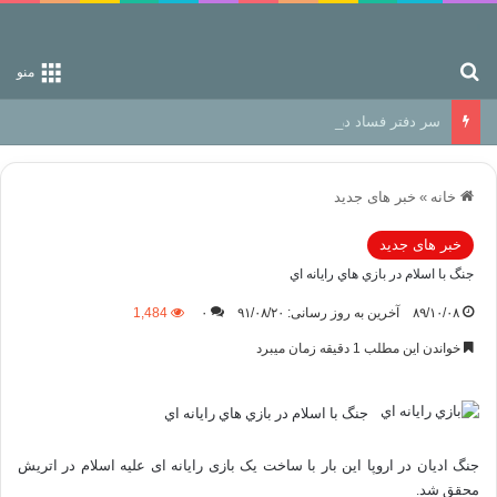
جستجو برای
منو
سر دفتر فساد در زمین‌، دوری وکناره‌گیری از راه خداست‌!
خانه
»
خبر های جدید
خبر های جدید
جنگ با اسلام در بازي هاي رايانه اي
۸۹/۱۰/۰۸
آخرین به روز رسانی: ۹۱/۰۸/۲۰
۰
1,484
خواندن این مطلب 1 دقیقه زمان میبرد
جنگ با اسلام در بازي هاي رايانه اي
جنگ ادیان در اروپا این بار با ساخت یک بازی رایانه ای علیه اسلام در اتریش
محقق شد.